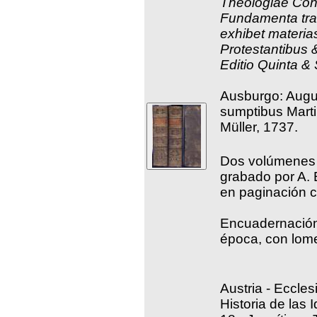
Theologiae Cont
Fundamenta tradi
exhibet materia
Protestantibus &
Editio Quinta &
Ausburgo: Augu
sumptibus Marti
Müller, 1737.
Dos volúmenes e
grabado por A. 
en paginación c
Encuadernación 
época, con lome
Austria - Eccles
Historia de las 