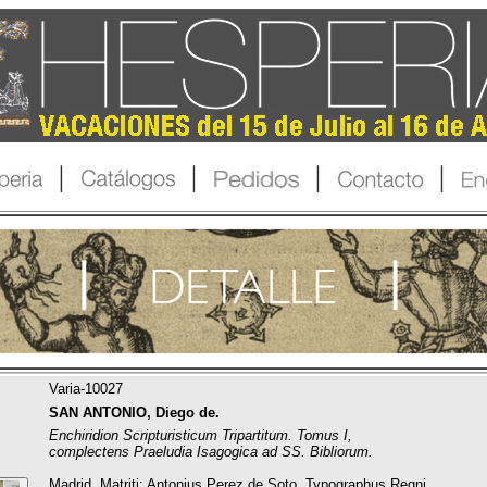
Varia-10027
SAN ANTONIO, Diego de.
Enchiridion Scripturisticum Tripartitum. Tomus I,
complectens Praeludia Isagogica ad SS. Bibliorum.
Madrid, Matriti: Antonius Perez de Soto, Typographus Regni,