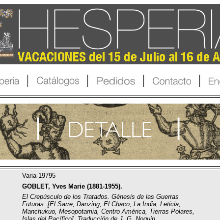
Varia-19795
GOBLET, Yves Marie (1881-1955).
El Crepúsculo de los Tratados. Génesis de las Guerras
Futuras. [El Sarre, Danzing, El Chaco, La India, Leticia,
Manchukuo, Mesopotamia, Centro América, Tierras Polares,
Islas del Pacífico]. Traducción de J. G. Noguin.