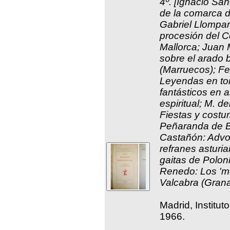
4º. [Ignacio Sa
de la comarca 
Gabriel Llompart
procesión del 
Mallorca; Juan 
sobre el arado 
(Marruecos); F
Leyendas en to
fantásticos en 
espiritual; M. d
Fiestas y costu
Peñaranda de B
Castañón: Advo
refranes asturi
gaitas de Polo
Renedo: Los 'mo
Valcabra (Grana
Madrid, Institut
1966.