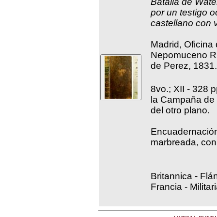
Batalla de Water
por un testigo o
castellano con 
Madrid, Oficina
Nepomuceno Ruiz
de Perez, 1831.
8vo.; XII - 328 
la Campaña de F
del otro plano.
Encuadernación
marbreada, con 
Britannica - Flá
Francia - Milita