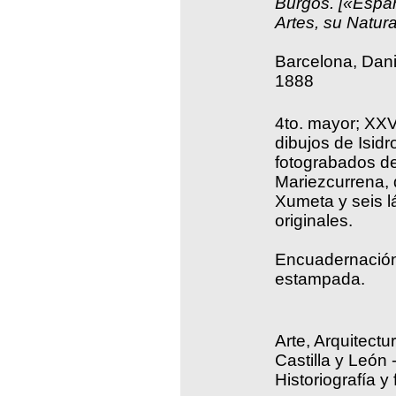
Burgos. [«Espa
Artes, su Natura
Barcelona, Dan
1888
4to. mayor; XXV
dibujos de Isidro
fotograbados de 
Mariezcurrena, d
Xumeta y seis l
originales.
Encuadernación 
estampada.
Arte, Arquitectu
Castilla y León 
Historiografía y