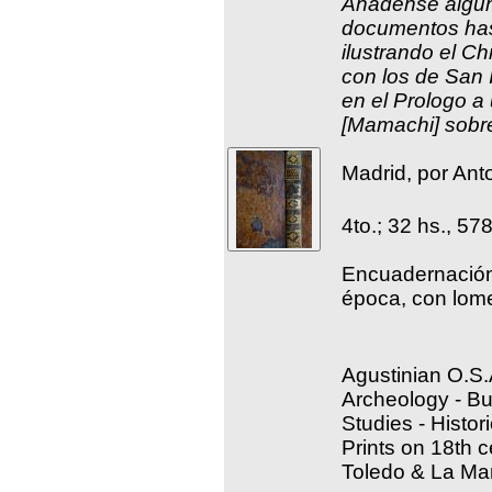
Añadense algu
documentos has
ilustrando el Ch
con los de San 
en el Prologo a
[Mamachi] sobre
Madrid, por Ant
4to.; 32 hs., 57
Encuadernación 
época, con lom
Agustinian O.S.A
Archeology - Bu
Studies - Histo
Prints on 18th c
Toledo & La M