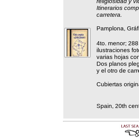
religiosidad y v
Itinerarios compl
carretera.
Pamplona, Gráf
4to. menor; 28
ilustraciones fo
varias hojas con
Dos planos ple
y el otro de carr
Cubiertas origin
Spain, 20th cent