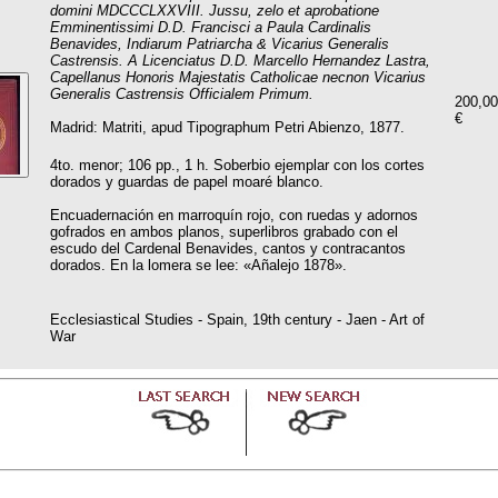
domini MDCCCLXXVIII. Jussu, zelo et aprobatione
Emminentissimi D.D. Francisci a Paula Cardinalis
Benavides, Indiarum Patriarcha & Vicarius Generalis
Castrensis. A Licenciatus D.D. Marcello Hernandez Lastra,
Capellanus Honoris Majestatis Catholicae necnon Vicarius
Generalis Castrensis Officialem Primum.
200,00
€
Madrid: Matriti, apud Tipographum Petri Abienzo, 1877.
4to. menor; 106 pp., 1 h. Soberbio ejemplar con los cortes
dorados y guardas de papel moaré blanco.
Encuadernación en marroquín rojo, con ruedas y adornos
gofrados en ambos planos, superlibros grabado con el
escudo del Cardenal Benavides, cantos y contracantos
dorados. En la lomera se lee: «Añalejo 1878».
Ecclesiastical Studies - Spain, 19th century - Jaen - Art of
War