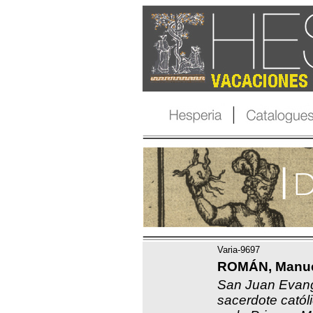
Varia-9697
ROMÁN, Manue
San Juan Evang
sacerdote catól