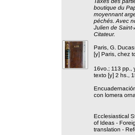
Taxes des parti
boutique du Pap
moyennant argen
péchés. Avec no
Julien de Saint-
Citateur.
Paris, G. Duca
[y] Paris, chez 
16vo.; 113 pp.,
texto [y] 2 hs., 
Encuadernación 
con lomera orna
Ecclesiastical S
of Ideas - Forei
translation - Re