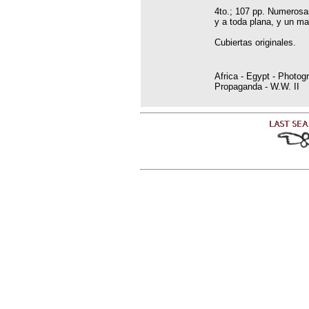
4to.; 107 pp. Numerosas
y a toda plana, y un m
Cubiertas originales.
Africa - Egypt - Photog
Propaganda - W.W. II