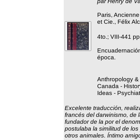
par Henry de Va
Paris, Ancienne 
et Cie., Félix A
4to.; VIII-441 p
Encuadernación 
época.
Anthropology & 
Canada - History
Ideas - Psychia
Excelente traducción, realiz
francés del darwinismo, de l
fundador de la por el deno
postulaba la similitud de l
otros animales. Íntimo amig