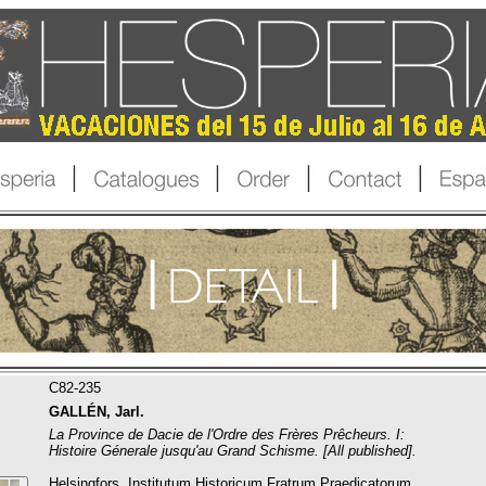
C82-235
GALLÉN, Jarl.
La Province de Dacie de l'Ordre des Frères Prêcheurs. I:
Histoire Génerale jusqu'au Grand Schisme. [All published].
Helsingfors, Institutum Historicum Fratrum Praedicatorum