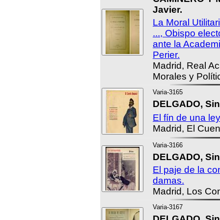
Javier.
La Moral Utilita
..., Obispo ele
ante la Academi
Perier.
Madrid, Real A
Morales y Políti
Varia-3165
DELGADO, Sin
El fín de una l
Madrid, El Cue
Varia-3166
DELGADO, Sin
El paje de la c
damas.
Madrid, Los Co
Varia-3167
DELGADO, Sin