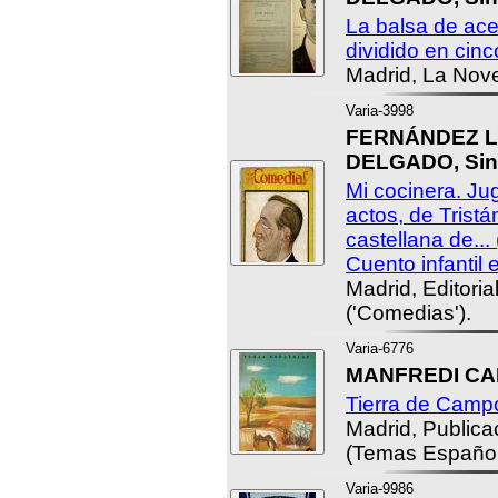
La balsa de ace
dividido en cin
Madrid, La Nove
Varia-3998
FERNÁNDEZ LE
DELGADO, Sin
Mi cocinera. Ju
actos, de Trist
castellana de...
Cuento infantil 
Madrid, Editoria
('Comedias').
Varia-6776
MANFREDI CA
Tierra de Camp
Madrid, Public
(Temas Español
Varia-9986