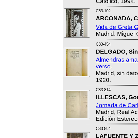
Católico, 1994.
C83-102
ARCONADA, Ce
Vida de Greta G
Madrid, Miguel C
C83-454
DELGADO, Sine
Almendras ama
verso.
Madrid, sin dato
1920.
C83-814
ILLESCAS, Gon
Jornada de Car
Madrid, Real A
Edición Estereo
C83-894
LAFUENTE Y Z