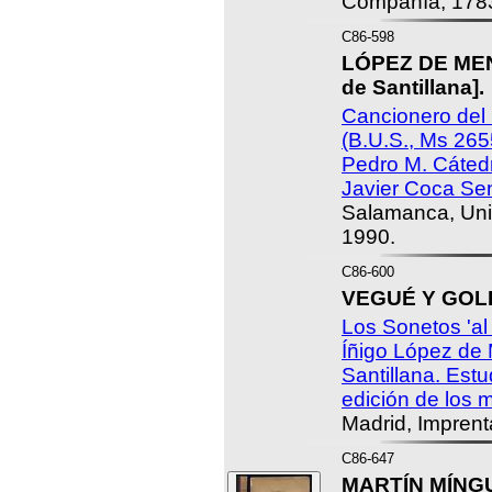
Compañía, 178
C86-598
LÓPEZ DE MEN
de Santillana].
Cancionero del 
(B.U.S., Ms 265
Pedro M. Cáted
Javier Coca Se
Salamanca, Uni
1990.
C86-600
VEGUÉ Y GOLD
Los Sonetos 'al
Íñigo López de
Santillana. Estu
edición de los 
Madrid, Imprent
C86-647
MARTÍN MÍNGU