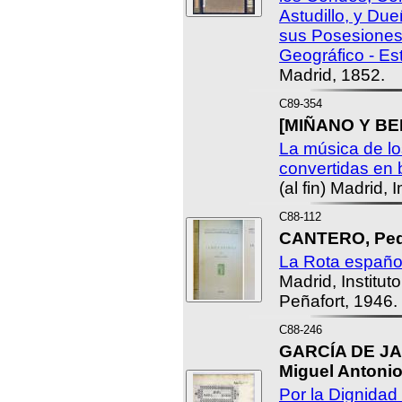
Astudillo, y Du
sus Posesiones 
Geográfico - Est
Madrid, 1852.
C89-354
[MIÑANO Y BED
La música de lo
convertidas en 
(al fin) Madrid,
C88-112
CANTERO, Pedr
La Rota españo
Madrid, Institu
Peñafort, 1946.
C88-246
GARCÍA DE JA
Miguel Antonio
Por la Dignidad