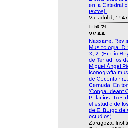
en la Catedral d
textos].
Valladolid, 1947
Lista6-724
VV.AA.
Nassarre. Revi
Musicología. Di
X, 2. (Emilio R
de Terradillos d
Miguel Ángel Pi
iconografía musi
de Cocentaina, 
Cernuda: En tor
'Congaudeant Cat
Palacios: Tres 
el estudio de lo
de El Burgo de 
estudios).
Zaragoza, Insti