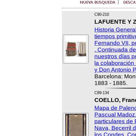
C90-210
LAFUENTE Y Z
Historia Genera
tiempos primiti
Fernando VII, 
. Continuada d
nuestros días p
la colaboració
y Don Antonio P
Barcelona: Mont
1883 - 1885.
C89-134
COELLO, Franc
Mapa de Palenc
Pascual Madoz.
particulares de
Nava, Becerril 
los Condes, Con