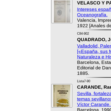
VELASCO Y P
Intereses españ
Oceanografía.
Valencia, Impren
1922 [Anales de
C84-902
QUADRADO, Jo
Valladolid, Pal
[«España, sus 
Naturaleza e His
Barcelona, Esta
Editorial de Da
1885.
Lista7-90
CARANDE, Ram
Sevilla, fortale
temas sevillano
Víctor Carande. 
Barcelona, 199