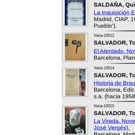
SALDAÑA, Quin
La Inquisición 
Madrid, CIAP, 19
Pueblo').
Varia-10012
SALVADOR, T
El Atentado. No
Barcelona, Plan
Varia-10014
SALVADOR, T
Historia de Brau
Barcelona, Edic
s.a. (hacia 1958
Varia-10015
SALVADOR, T
La Virada. Nove
José Vergés).
Barcelona, Mart