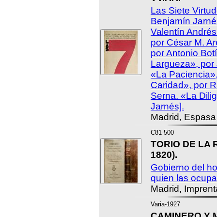
Las Siete Virtu
Benjamín Jarné
Valentín Andrés
por César M. A
por Antonio Bot
Largueza», por
«La Paciencia»,
Caridad», por 
Serna. «La Dili
Jarnés].
Madrid, Espasa
C81-500
TORIO DE LA R
1820).
Gobierno del h
quien las ocupa
Madrid, Imprent
Varia-1927
CAMINERO Y M