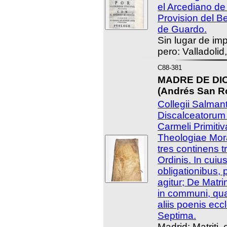
el Arcediano de
Provision del B
de Guardo.
Sin lugar de imp
pero: Valladolid
C88-381
MADRE DE DIOS
(Andrés San Ro
Collegii Salmant
Discalceatorum
Carmeli Primiti
Theologiae Mor
tres continens 
Ordinis. In cuiu
obligationibus, p
agitur; De Matr
in communi, quam
aliis poenis eccl
Septima.
Madrid: Matriti,