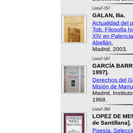
Lista7-157
GALAN, Ilia.
Actualidad del
Tob. Filosofía h
XIV en Palencia
Abellán.
Madrid, 2003.
Lista7-167
GARCÍA BARRIU
1997).
Derechos del G
Misión de Marr
Madrid, Institut
1968.
Lista7-360
LOPEZ DE MEN
de Santillana].
Poesía. Selecció