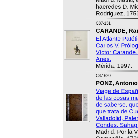
haeredes D. Mic
Rodriguez, 175
C87-131
CARANDE, Ram
El Atlante Patét
Carlos V. Prólo
Víctor Carande
Anes.
Mérida, 1997.
C87-620
PONZ, Antonio
Viage de España
de las cosas ma
de saberse, que
que trata de Cu
Valladolid, Pale
Condes, Sahagú
Madrid, Por la V