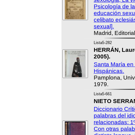
Psicología de la
educación sexua
celibato eclesiá
sexual].
Madrid, Editori
Lista5-282
HERRÁN, Laure
2005).
Santa María en 
Hispánicas.
Pamplona, Univ
1979.
Lista5-661
NIETO SERRANO
Diccionario Crít
palabras del id
relacionadas: 1
Con otras palab