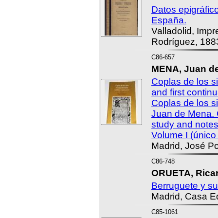
Datos epigráfic
España.
Valladolid, Impr
Rodríguez, 188
C86-657
MENA, Juan de
Coplas de los s
and first conti
Coplas de los s
Juan de Mena. C
study and notes
Volume I (único
Madrid, José Po
C86-748
ORUETA, Ricar
Berruguete y su
Madrid, Casa Edi
C85-1061