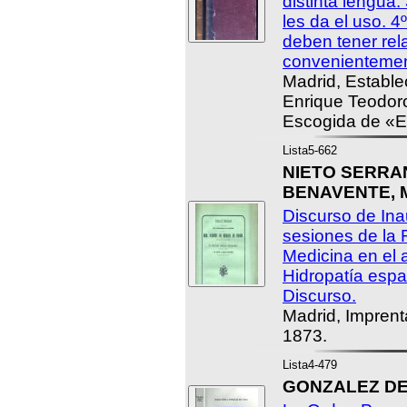
distinta lengua.
les da el uso. 4
deben tener re
convenientemente
Madrid, Estable
Enrique Teodoro
Escogida de «El
Lista5-662
NIETO SERRANO
BENAVENTE, M
Discurso de Ina
sesiones de la
Medicina en el 
Hidropatía españ
Discurso.
Madrid, Imprent
1873.
Lista4-479
GONZALEZ DE F