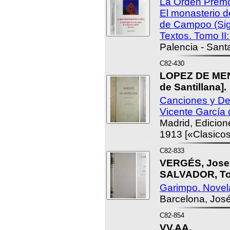
La Orden Premo
El monasterio d
de Campoo (Sigl
Textos. Tomo II
Palencia - Sant
C82-430
LOPEZ DE MEN
de Santillana].
Canciones y Dec
Vicente García 
Madrid, Edicion
1913 [«Clasicos
C82-833
VERGÉS, Josep
SALVADOR, Tom
Garimpo. Novel
Barcelona, José
C82-854
VV.AA.