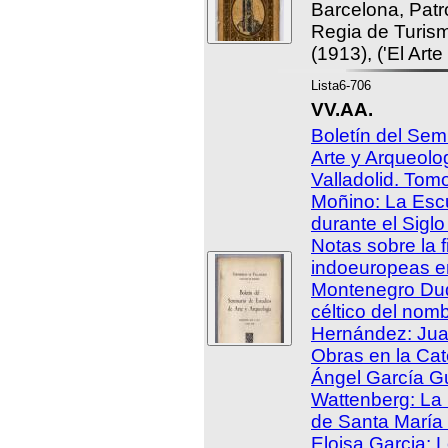
Barcelona, Patr
Regia de Turismo
(1913), ('El Art
Lista6-706
VV.AA.
Boletín del Sem
Arte y Arqueolo
Valladolid. Tomo
Moñino: La Esc
durante el Siglo
Notas sobre la f
indoeuropeas e
Montenegro Duq
céltico del nomb
Hernández: Jua
Obras en la Cat
Ángel García G
Wattenberg: La 
de Santa María l
Eloisa Garcia: 