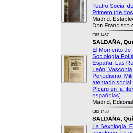
Teatro Social d
Primero (de dos
Madrid, Estable
Don Francisco 
C83-1457
SALDAÑA, Quint
El Momento de
Sociología Polít
España; Las Reg
León, Vasconia,
Periodismo; Mili
atentado social
Pícaro en la lite
españolas].
Madrid, Editori
C83-1458
SALDAÑA, Quin
La Sexología. E
sexología; La v