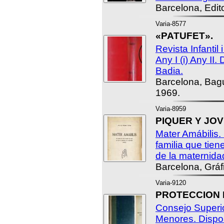
Barcelona, Edito
Varia-8577
«PATUFET».
Revista Infantil
Any I (i) Any II. 
Badia.
Barcelona, Bag
1969.
Varia-8959
PIQUER Y JOVE
Mater Amábilis.
familia que tie
de la maternidad
Barcelona, Gráf
Varia-9120
PROTECCION 
Consejo Superio
Menores. Dispo