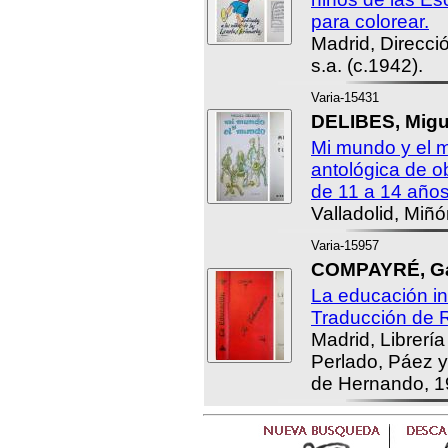
para colorear.
Madrid, Direcci
s.a. (c.1942).
Varia-15431
DELIBES, Migu
Mi mundo y el 
antológica de ob
de 11 a 14 años
Valladolid, Miñó
Varia-15957
COMPAYRÉ, Ga
La educación int
Traducción de 
Madrid, Librería
Perlado, Páez 
de Hernando, 1