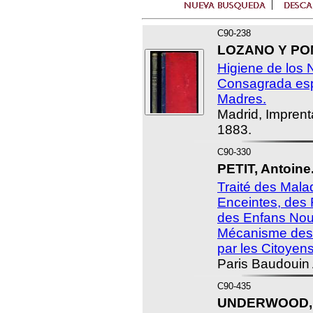
C90-238
LOZANO Y PON
Higiene de los 
Consagrada esp
Madres.
Madrid, Imprent
1883.
C90-330
PETIT, Antoine
Traité des Mal
Enceintes, des
des Enfans Nou
Mécanisme des
par les Citoyens
Paris Baudouin 
C90-435
UNDERWOOD, 