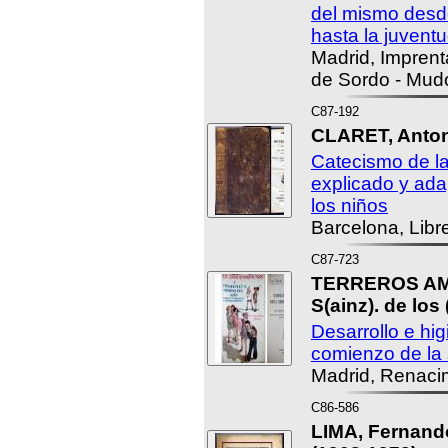
del mismo desde
hasta la juventu
Madrid, Imprent
de Sordo - Mud
C87-192
CLARET, Antoni
Catecismo de la
explicado y ada
los niños
Barcelona, Libre
C87-723
TERREROS AM
S(ainz). de los
Desarrollo e hig
comienzo de la 
Madrid, Renacim
C86-586
LIMA, Fernando