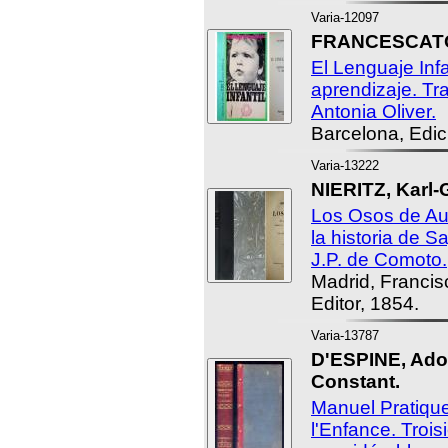
Varia-12097
FRANCESCATO
El Lenguaje Infa
aprendizaje. Tr
Antonia Oliver.
Barcelona, Edic
Varia-13222
NIERITZ, Karl-
Los Osos de Au
la historia de S
J.P. de Comoto.
Madrid, Francis
Editor, 1854.
Varia-13787
D'ESPINE, Ado
Constant.
Manuel Pratiqu
l'Enfance. Trois