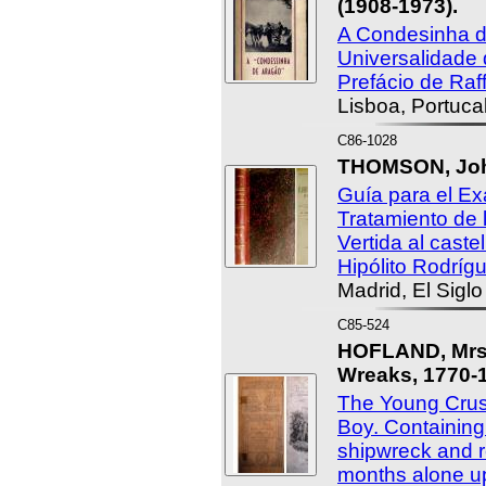
(1908-1973).
A Condesinha d
Universalidade 
Prefácio de Raf
Lisboa, Portuca
C86-1028
THOMSON, John
Guía para el Ex
Tratamiento de 
Vertida al caste
Hipólito Rodrígu
Madrid, El Sigl
C85-524
HOFLAND, Mrs.
Wreaks, 1770-1
The Young Crus
Boy. Containing
shipwreck and r
months alone u