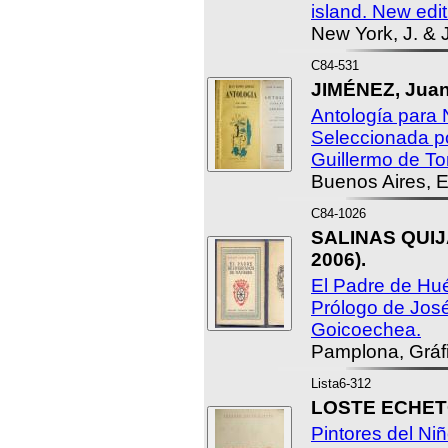
island. New edit
New York, J. & 
C84-531
JIMÉNEZ, Jua
Antología para 
Seleccionada p
Guillermo de To
Buenos Aires, E
C84-1026
SALINAS QUIJA
2006).
El Padre de Hu
Prólogo de José
Goicoechea.
Pamplona, Gráfi
Lista6-312
LOSTE ECHETO
Pintores del Ni