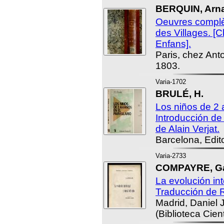
BERQUIN, Arna
Oeuvres complèt
des Villages. [C
Enfans].
Paris, chez Ant
1803.
Varia-1702
BRULÉ, H.
Los niños de 2 a
Introducción de
de Alain Verjat.
Barcelona, Edito
Varia-2733
COMPAYRE, Ga
La evolución int
Traducción de 
Madrid, Daniel J
(Biblioteca Cient