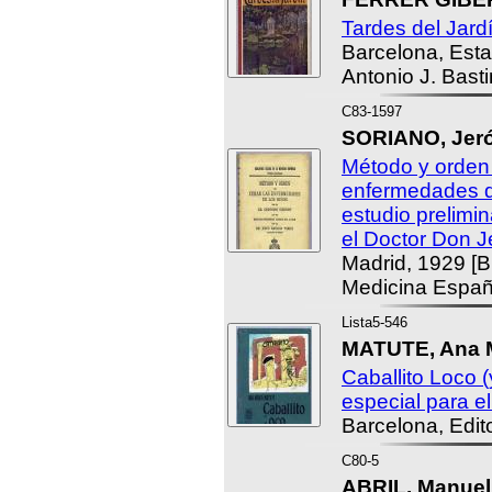
Tardes del Jardí
Barcelona, Esta
Antonio J. Bast
C83-1597
SORIANO, Jer
Método y orden 
enfermedades d
estudio prelimin
el Doctor Don J
Madrid, 1929 [Bi
Medicina Españ
Lista5-546
MATUTE, Ana M
Caballito Loco (
especial para el
Barcelona, Edit
C80-5
ABRIL, Manuel 