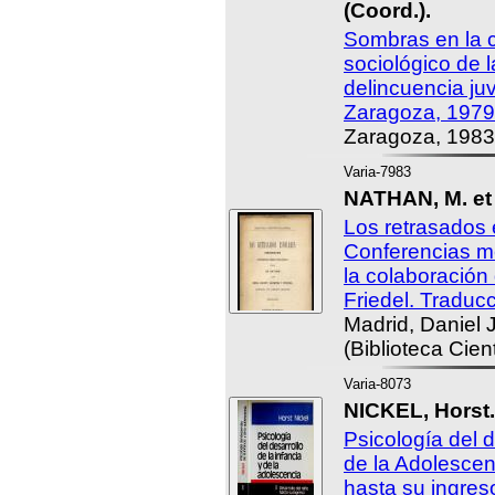
(Coord.).
Sombras en la c
sociológico de l
delincuencia juv
Zaragoza, 1979
Zaragoza, 1983
Varia-7983
NATHAN, M. et
Los retrasados 
Conferencias m
la colaboración
Friedel. Traduc
Madrid, Daniel J
(Biblioteca Cient
Varia-8073
NICKEL, Horst.
Psicología del d
de la Adolescenc
hasta su ingres