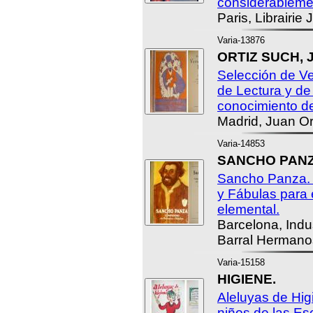
considérableme
Paris, Librairie 
Varia-13876
ORTIZ SUCH, J
Selección de Ve
de Lectura y de 
conocimiento de
Madrid, Juan Ort
Varia-14853
SANCHO PANZ
Sancho Panza.
y Fábulas para e
elemental.
Barcelona, Indu
Barral Hermano
Varia-15158
HIGIENE.
Aleluyas de Hig
niños de las Es