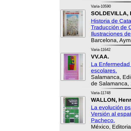
Varia-10590
SOLDEVILLA, 
Historia de Cata
Traducción de 
Ilustraciones de
Barcelona, Aym
Varia-11642
VV.AA.
La Enfermedad M
escolares.
Salamanca, Edic
de Salamanca, 
Varia-11748
WALLON, Henr
La evolución ps
Versión al espa
Pacheco.
México, Editoria