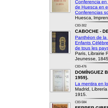
Conferencia en
de Huesca en el 
Conferencias so
Huesca, Imprent
C83-302
CABOCHE - DE
Panthéon de la
Enfants Célébre
de tous les pay
Paris, Librairie 
Jeunesse, 1845
C83-476
DOMÍNGUEZ BE
1959).
La mentira en lo
Madrid, Librería
1915.
C83-584
FERRER GIBER