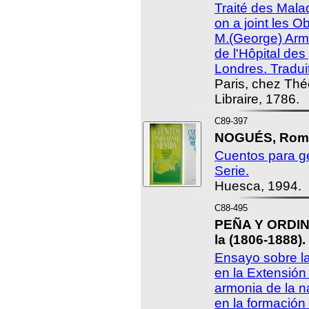
Traité des Mala
on a joint les O
M.(George) Arm
de l'Hôpital de
Londres. Traduit
Paris, chez Théo
Libraire, 1786.
C89-397
NOGUÉS, Romu
Cuentos para 
Serie.
Huesca, 1994.
C88-495
PEÑA Y ORDIN
la (1806-1888).
Ensayo sobre l
en la Extensión
armonia de la na
en la formación 