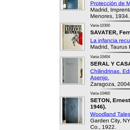
Protección de 
Madrid, Imprent
Menores, 1934.
Varia-10300
SAVATER, Fer
La infancia rec
Madrid, Taurus 
Varia-10404
SERAL Y CASA
Chilindrinas. E
Asenjo.
Zaragoza, 2004
Varia-10460
SETON, Ernest
1946).
Woodland Tales
Garden City, N
Co., 1922.