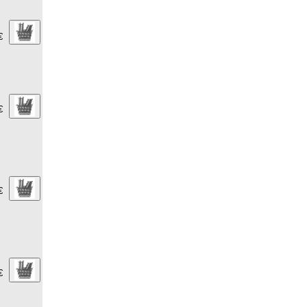
€
€
€
€