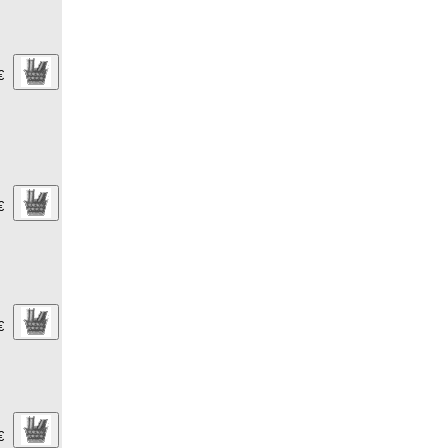
€
€
€
€