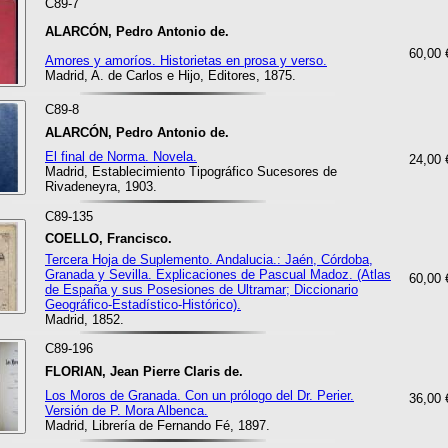
C89-7
ALARCÓN, Pedro Antonio de.
60,00 
Amores y amoríos. Historietas en prosa y verso.
Madrid, A. de Carlos e Hijo, Editores, 1875.
C89-8
ALARCÓN, Pedro Antonio de.
El final de Norma. Novela.
24,00 
Madrid, Establecimiento Tipográfico Sucesores de
Rivadeneyra, 1903.
C89-135
COELLO, Francisco.
Tercera Hoja de Suplemento. Andalucia.: Jaén, Córdoba,
Granada y Sevilla. Explicaciones de Pascual Madoz. (Atlas
60,00 
de España y sus Posesiones de Ultramar; Diccionario
Geográfico-Estadístico-Histórico).
Madrid, 1852.
C89-196
FLORIAN, Jean Pierre Claris de.
Los Moros de Granada. Con un prólogo del Dr. Perier.
36,00 
Versión de P. Mora Albenca.
Madrid, Librería de Fernando Fé, 1897.