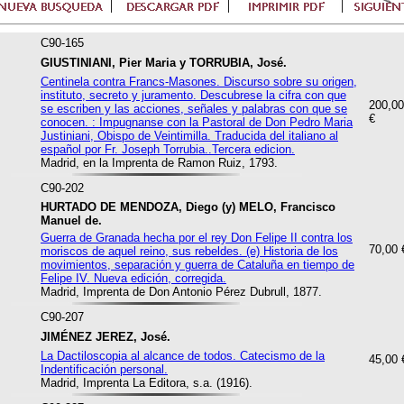
C90-165
GIUSTINIANI, Pier Maria y TORRUBIA, José.
Centinela contra Francs-Masones. Discurso sobre su origen,
instituto, secreto y juramento. Descubrese la cifra con que
200,00
se escriben y las acciones, señales y palabras con que se
€
conocen. : Impugnanse con la Pastoral de Don Pedro Maria
Justiniani, Obispo de Veintimilla. Traducida del italiano al
español por Fr. Joseph Torrubia..Tercera edicion.
Madrid, en la Imprenta de Ramon Ruiz, 1793.
C90-202
HURTADO DE MENDOZA, Diego (y) MELO, Francisco
Manuel de.
Guerra de Granada hecha por el rey Don Felipe II contra los
70,00 
moriscos de aquel reino, sus rebeldes. (e) Historia de los
movimientos, separación y guerra de Cataluña en tiempo de
Felipe IV. Nueva edición, corregida.
Madrid, Imprenta de Don Antonio Pérez Dubrull, 1877.
C90-207
JIMÉNEZ JEREZ, José.
La Dactiloscopia al alcance de todos. Catecismo de la
45,00 
Indentificación personal.
Madrid, Imprenta La Editora, s.a. (1916).