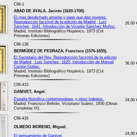
C86-1
ABAD DE AYALA, Jacinto (1620-1700).
El mas desdichado amante y pago que dan mujeres.
Reproducción facsímil de la edición de Madrid,, Luis
26,00 
Sanchez, 1641. Introducción de Vicente Sánchez Muñoz.
Madrid, Instituto Bibliográfico Hispánico, 1973 (Col.
Primeras Ediciones).
C86-138
BERMÚDEZ DE PEDRAZA, Francisco (1576-1655).
El Secretario del Rey. Reproducción facsímil de la edición
de Madrid,, Luis Sanchez, 1620. Introducción de Manuel
36,00 
Carrión Gútiez.
Madrid, Instituto Bibliográfico Hispánico, 1973 (Col.
Primeras Ediciones).
C86-415
GANIVET, Angel.
España filosófica contemporánea, y otros trabajos.
24,00 
Madrid, Francisco Beltrán, Victoriano Suárez, 1930 (Obras
Completas IX).
C86-416
OLMEDO MORENO, Miguel.
24,00 
El pensamiento de Ganivet.