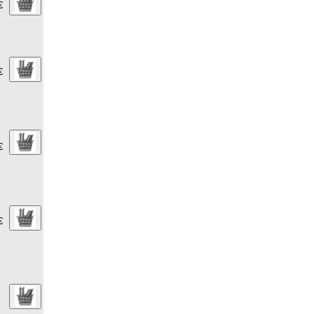
€
€
€
€