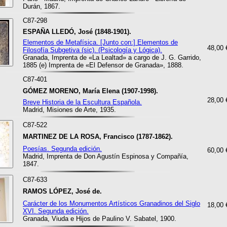
Durán, 1867.
C87-298
ESPAÑA LLEDÓ, José (1848-1901).
Elementos de Metafísica. [Junto con:] Elementos de
48,00 
Filosofía Subgetiva (sic). (Psicología y Lógica).
Granada, Imprenta de «La Lealtad» a cargo de J. G. Garrido,
1885 (e) Imprenta de «El Defensor de Granada», 1888.
C87-401
GÓMEZ MORENO, María Elena (1907-1998).
28,00 
Breve Historia de la Escultura Española.
Madrid, Misiones de Arte, 1935.
C87-522
MARTINEZ DE LA ROSA, Francisco (1787-1862).
Poesías. Segunda edición.
60,00 
Madrid, Imprenta de Don Agustín Espinosa y Compañía,
1847.
C87-633
RAMOS LÓPEZ, José de.
Carácter de los Monumentos Artísticos Granadinos del Siglo
18,00 
XVI. Segunda edición.
Granada, Viuda e Hijos de Paulino V. Sabatel, 1900.