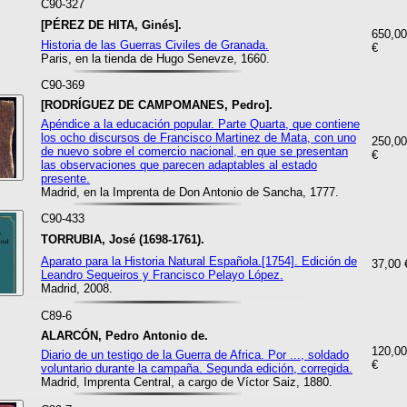
C90-327
[PÉREZ DE HITA, Ginés].
650,00
Historia de las Guerras Civiles de Granada.
€
Paris, en la tienda de Hugo Senevze, 1660.
C90-369
[RODRÍGUEZ DE CAMPOMANES, Pedro].
Apéndice a la educación popular. Parte Quarta, que contiene
los ocho discursos de Francisco Martinez de Mata, con uno
250,00
de nuevo sobre el comercio nacional, en que se presentan
€
las observaciones que parecen adaptables al estado
presente.
Madrid, en la Imprenta de Don Antonio de Sancha, 1777.
C90-433
TORRUBIA, José (1698-1761).
Aparato para la Historia Natural Española.[1754]. Edición de
37,00 
Leandro Sequeiros y Francisco Pelayo López.
Madrid, 2008.
C89-6
ALARCÓN, Pedro Antonio de.
120,00
Diario de un testigo de la Guerra de Africa. Por ..., soldado
€
voluntario durante la campaña. Segunda edición, corregida.
Madrid, Imprenta Central, a cargo de Víctor Saiz, 1880.