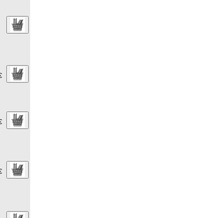
€
€
€