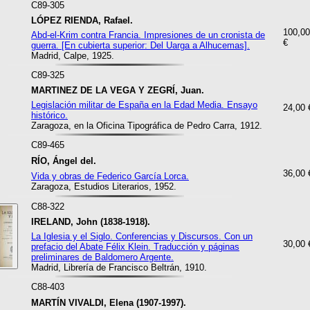
C89-305
LÓPEZ RIENDA, Rafael.
100,00
Abd-el-Krim contra Francia. Impresiones de un cronista de
€
guerra. [En cubierta superior: Del Uarga a Alhucemas].
Madrid, Calpe, 1925.
C89-325
MARTINEZ DE LA VEGA Y ZEGRÍ, Juan.
Legislación militar de España en la Edad Media. Ensayo
24,00 
histórico.
Zaragoza, en la Oficina Tipográfica de Pedro Carra, 1912.
C89-465
RÍO, Ángel del.
36,00 
Vida y obras de Federico García Lorca.
Zaragoza, Estudios Literarios, 1952.
C88-322
IRELAND, John (1838-1918).
La Iglesia y el Siglo. Conferencias y Discursos. Con un
30,00 
prefacio del Abate Félix Klein. Traducción y páginas
preliminares de Baldomero Argente.
Madrid, Librería de Francisco Beltrán, 1910.
C88-403
MARTÍN VIVALDI, Elena (1907-1997).