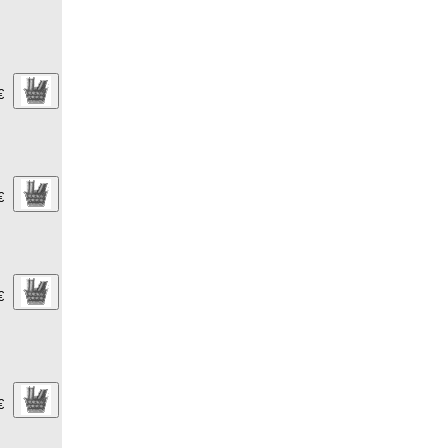
€
€
€
€