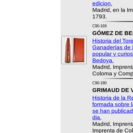
edicion.
Madrid, en la I
1793.
C90-169
GÓMEZ DE BED
Historia del Tor
Ganaderías de E
popular y curios
Bedoya.
Madrid, Impren
Coloma y Compa
C90-180
GRIMAUD DE V
Historia de la R
formada sobre 
se han publicad
dia.
Madrid, Impren
Imprenta de Col