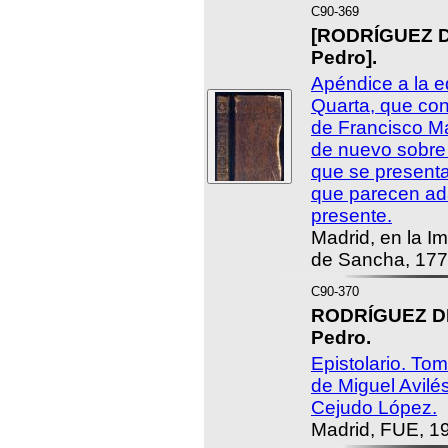
C90-369
[RODRÍGUEZ 
Pedro].
Apéndice a la e
Quarta, que con
de Francisco Ma
de nuevo sobre 
que se present
que parecen ad
presente.
Madrid, en la I
de Sancha, 177
C90-370
RODRÍGUEZ 
Pedro.
Epistolario. To
de Miguel Avilé
Cejudo López.
Madrid, FUE, 1