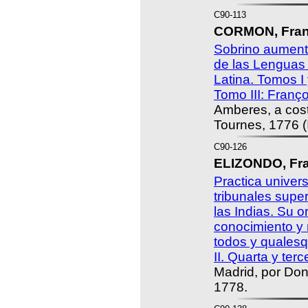
C90-113
CORMON, Fran
Sobrino aument
de las Lenguas
Latina. Tomos I 
Tomo III: Franço
Amberes, a cos
Tournes, 1776 (I-
C90-126
ELIZONDO, Fra
Practica univers
tribunales supe
las Indias. Su or
conocimiento y
todos y qualesq
II. Quarta y ter
Madrid, por Don
1778.