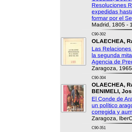
Resoluciones R
expedidas hast
formar por el S
Madrid, 1805 - 
C90-302
OLAECHEA, Ra
Las Relaciones
la segunda mitad
Agencia de Pre
Zaragoza, 1965
C90-304
OLAECHEA, Ra
BENIMELI, Jos
El Conde de Ara
un político ara
corregida y au
Zaragoza, IberC
C90-351