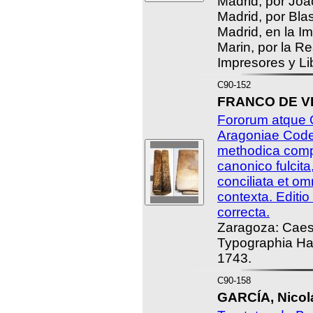
Madrid, por Joac
Madrid, por Bla
Madrid, en la I
Marin, por la R
Impresores y Li
C90-152
FRANCO DE VI
Fororum atque 
Aragoniae Code
methodica complil
canonico fulcita
conciliata et o
contexta. Editi
correcta.
Zaragoza: Caes
Typographia Ha
1743.
C90-158
GARCÍA, Nicol