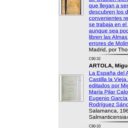
que llegan a se
descubren los d
convenientes r
se trabaja en el
aunque sea poc
libren las Almas
errores de Moli
Madrid, por Th
C90-32
ARTOLA, Miguel
La España del A
Castilla la Vieja
editados por Mig
María Pilar Cal
Eugenio García
Rodríguez Sánc
Salamanca, 196
Salmanticensia»
C90-33