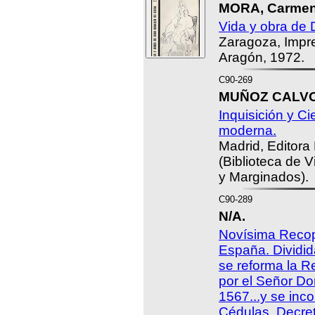
MORA, Carmen
Vida y obra de 
Zaragoza, Impr
Aragón, 1972.
C90-269
MUÑOZ CALVO,
Inquisición y C
moderna.
Madrid, Editora
(Biblioteca de 
y Marginados).
C90-289
N/A.
Novísima Recop
España. Dividid
se reforma la R
por el Señor Don
1567...y se inc
Cédulas, Decre