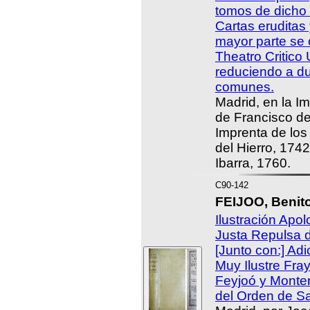
tomos de dicho 
Cartas eruditas 
mayor parte se 
Theatro Critico
reduciendo a d
comunes.
Madrid, en la I
de Francisco del
Imprenta de los
del Hierro, 174
Ibarra, 1760.
C90-142
FEIJOO, Benit
Ilustración Apol
Justa Repulsa 
[Junto con:] Adi
Muy Ilustre Fra
Feyjoó y Monte
del Orden de Sa