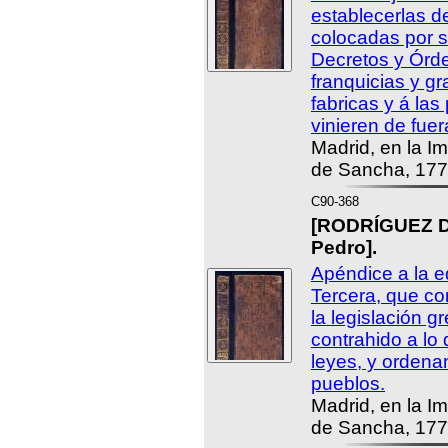
establecerlas 
colocadas por s
Decretos y Órde
franquicias y g
fabricas y á las
vinieren de fuer
Madrid, en la I
de Sancha, 177
C90-368
[RODRÍGUEZ 
Pedro].
Apéndice a la e
Tercera, que co
la legislación g
contrahido a lo
leyes, y ordena
pueblos.
Madrid, en la I
de Sancha, 177