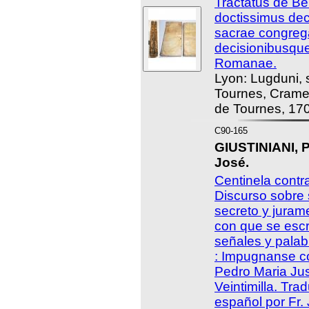
Tractatus de Be
doctissimus dec
sacrae congregat
decisionibusqu
Romanae.
Lyon: Lugduni, 
Tournes, Cramer
de Tournes, 17
C90-165
GIUSTINIANI, 
José.
Centinela cont
Discurso sobre s
secreto y juram
con que se escr
señales y pala
: Impugnanse co
Pedro Maria Jus
Veintimilla. Trad
español por Fr.