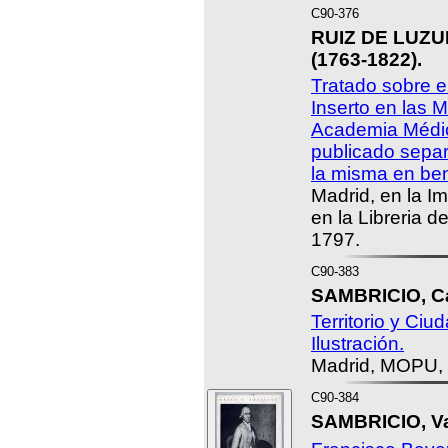
C90-376
RUIZ DE LUZUR
(1763-1822).
Tratado sobre e
Inserto en las 
Academia Médic
publicado sepa
la misma en be
Madrid, en la Im
en la Libreria d
1797.
C90-383
SAMBRICIO, Ca
Territorio y Ciu
Ilustración.
Madrid, MOPU,
C90-384
SAMBRICIO, Va