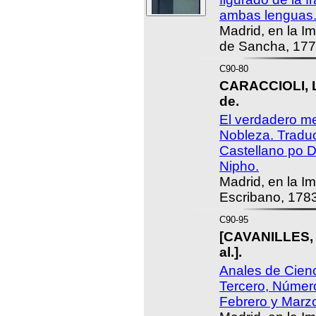
ambas lenguas
Madrid, en la I
de Sancha, 177
C90-80
CARACCIOLI, L
de.
El verdadero me
Nobleza. Tradu
Castellano po 
Nipho.
Madrid, en la I
Escribano, 1783
C90-95
[CAVANILLES, A
al.].
Anales de Cien
Tercero, Número
Febrero y Marz