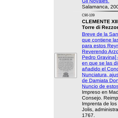
Gil Novales.
Salamanca, 20
C90-109
CLEMENTE XIII,
Torre di Rezzo
Breve de la San
que contiene la
para estos Rey
Reverendo Arzo
Pedro Gravina] 
en que se las di
añadido el Conc
Nunciatura, aju
de Damiata Don
Nuncio de esto
Impreso en Madr
Consejo. Reimp
Imprenta de lo
Jolis, administr
1767.