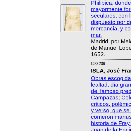
Philipica, donde 
mayormente fore
seculares, con l
dispuesto por d
mercancia, y con
mar.
Madrid, por Mel
de Manuel Lope
1652.
C90-206
ISLA, José Fra
Obras escogidas
lealtad, día gra
del famoso pre
Campazas; Colec
críticos, polémi
y verso, que se
corrieron manus
historia de Fra
Juan de la Encin