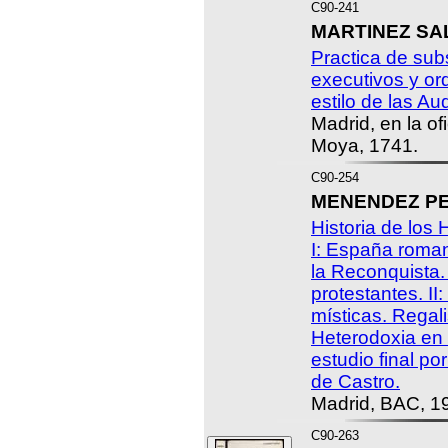
C90-241
MARTINEZ SAL
Practica de sub
executivos y or
estilo de las Au
Madrid, en la o
Moya, 1741.
C90-254
MENENDEZ PEL
Historia de los
I: España roman
la Reconquista.
protestantes. II
místicas. Regal
Heterodoxia en 
estudio final po
de Castro.
Madrid, BAC, 19
C90-263