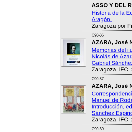
ASSO Y DEL RI
Historia de la 
Aragón.
Zaragoza por F
C90-36
AZARA, José N
Memorias del il
Nicolás de Azar
Gabriel Sánche
Zaragoza, IFC,
C90-37
AZARA, José N
Correspondenci
Manuel de Roda
Introducción, ed
Sánchez Espin
Zaragoza, IFC,
C90-39