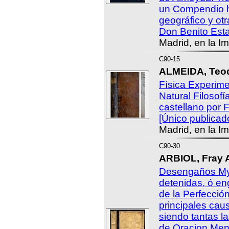
un Compendio h
geográfico y otr
Don Benito Esta
Madrid, en la I
C90-15
ALMEIDA, Teod
Física Experimen
Natural Filosofí
castellano por 
[Único publicado
Madrid, en la I
C90-30
ARBIOL, Fray A
Desengaños Mys
detenidas, ó e
de la Perfecció
principales cau
siendo tantas l
de Oracion Ment