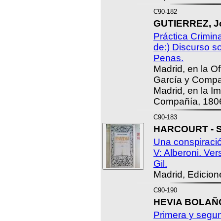
C90-182
GUTIERREZ, J
Práctica Crimin
de:) Discurso so
Penas.
Madrid, en la O
García y Compa
Madrid, en la I
Compañía, 180
C90-183
HARCOURT - S
Una conspiració
V: Alberoni. Ve
Gil.
Madrid, Edicion
C90-190
HEVIA BOLAÑO
Primera y segun