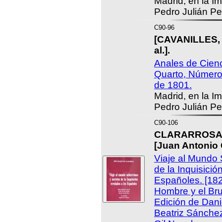
Madrid, en la I
Pedro Julián Pe
C90-96
[CAVANILLES, A
al.].
Anales de Cien
Quarto, Números
de 1801.
Madrid, en la I
Pedro Julián Pe
C90-106
CLARARROSA, 
[Juan Antonio 
Viaje al Mundo 
de la Inquisició
Españoles. [182
Hombre y el Brut
Edición de Dan
Beatriz Sánchez