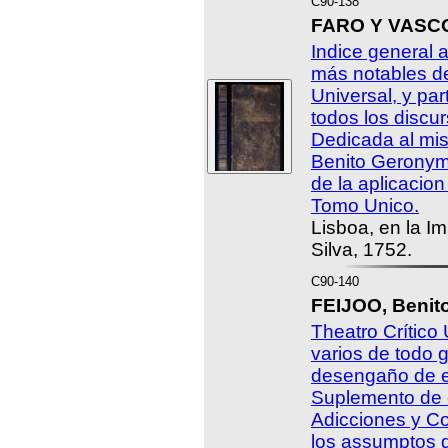
C90-138
FARO Y VASCO
Indice general 
más notables de
Universal, y par
todos los discu
Dedicada al mis
Benito Geronymo
de la aplicacion
Tomo Unico.
Lisboa, en la I
Silva, 1752.
C90-140
FEIJOO, Benit
Theatro Crítico
varios de todo 
desengaño de e
Suplemento de e
Adicciones y C
los assumptos q