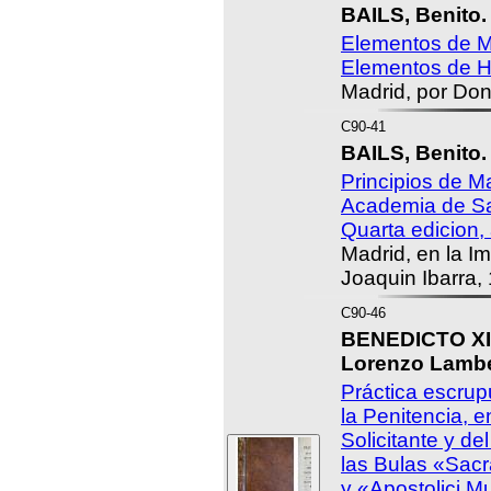
BAILS, Benito.
Elementos de M
Elementos de H
Madrid, por Don
C90-41
BAILS, Benito.
Principios de M
Academia de Sa
Quarta edicion,
Madrid, en la I
Joaquin Ibarra,
C90-46
BENEDICTO XIV
Lorenzo Lamber
Práctica escru
la Penitencia, e
Solicitante y d
las Bulas «Sac
y «Apostolici M