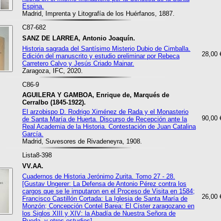
Espina.
Madrid, Imprenta y Litografía de los Huérfanos, 1887.
C87-682
SANZ DE LARREA, Antonio Joaquín.
Historia sagrada del Santísimo Misterio Dubio de Cimballa.
28,00 
Edición del manuscrito y estudio preliminar por Rebeca
Carretero Calvo y Jesús Criado Mainar.
Zaragoza, IFC, 2020.
C86-9
AGUILERA Y GAMBOA, Enrique de, Marqués de
Cerralbo (1845-1922).
El arzobispo D. Rodrigo Ximénez de Rada y el Monasterio
90,00 
de Santa María de Huerta. Discurso de Recepción ante la
Real Academia de la Historia. Contestación de Juan Catalina
García.
Madrid, Suvesores de Rivadeneyra, 1908.
Lista8-398
VV.AA.
Cuadernos de Historia Jerónimo Zurita. Tomo 27 - 28.
[Gustav Ungerer: La Defensa de Antonio Pérez contra los
cargos que se le imputaron en el Proceso de Visita en 1584;
26,00 
Francisco Castillón Cortada: La Iglesia de Santa María de
Monzón; Concepción Contel Barea: El Císter zaragozano en
los Siglos XIII y XIV: la Abadía de Nuestra Señora de
Rueda, y otros estudios].