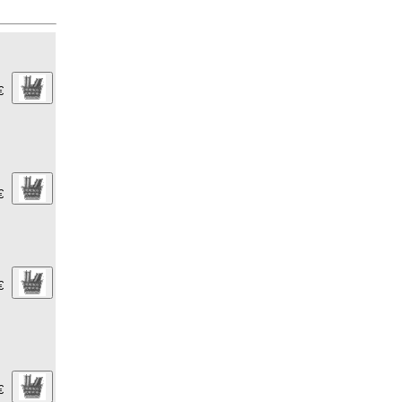
€
€
€
€