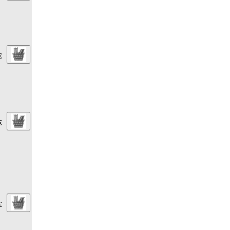
€
€
€