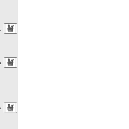
€
€
€