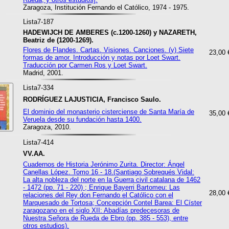
Zaragoza, Institución Fernando el Católico, 1974 - 1975.
Lista7-187
HADEWIJCH DE AMBERES (c.1200-1260) y NAZARETH,
Beatriz de (1200-1269).
Flores de Flandes. Cartas. Visiones. Canciones. (y) Siete
23,00 
formas de amor. Introducción y notas por Loet Swart.
Traducción por Carmen Ros y Loet Swart.
Madrid, 2001.
Lista7-334
RODRÍGUEZ LAJUSTICIA, Francisco Saulo.
El dominio del monasterio cisterciense de Santa María de
35,00 
Veruela desde su fundación hasta 1400.
Zaragoza, 2010.
Lista7-414
VV.AA.
Cuadernos de Historia Jerónimo Zurita. Director: Ángel
Canellas López. Tomo 16 - 18.(Santiago Sobrequés Vidal:
La alta nobleza del norte en la Guerra civil catalana de 1462
- 1472 (pp. 71 - 220) ; Enrique Bayerri Bartomeu: Las
28,00 
relaciones del Rey don Fernando el Católico con el
Marquesado de Tortosa; Concepción Contel Barea: El Císter
zaragozano en el siglo XII: Abadías predecesoras de
Nuestra Señora de Rueda de Ebro (pp. 385 - 553), entre
otros estudios).