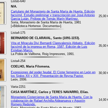
Lista5-640
N/A.
Cartulario del Monasterio de Santa María de Huerta. Edición
facsímil. Estudio preliminar y transcripción por José Antonio
25,00 
Garcia Luján. Prólogo de Tomás Marín Martínez.
Soria, Monasterio de Santa María de Huerta, 1981
[«Biblioteca Hortense. Documenta»].
Lista4-175
BERNARDO DE CLARAVAL, Santo (1091-1153).
Vita et Miracula Divi Bernardi Clarevalensis Abbatis. Edición
35,00 
facsímil de la impresa en Roma, 1587. Edición de Luis
Esteban Marco.
La Pobla de Vallbona, Roig Impresores, 1991.
Lista4-254
COELHO, Maria Filomena.
Expresiones del poder feudal. El Cister femenino en León en
30,00 
los Siglos XII y XIII. Presentación de Reyna Pastor.
León, 2006.
Varia-2251
CASA MARTÍNEZ, Carlos y TERES NAVARRO, Elías.
Monasterio Cisterciense de Santa María de Huerta. Con la
14,00 
colaboración de Rafael Archilla Aldeanueva y Agustín
Romero Redondo.
Soria, Monasterio de Santa María de Huerta, 1982.