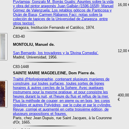
Puylampa; Gonzalo M. Borrás Gualis: Apuntes sobre la vida
16,00 
y obra del pintor aragonés Juan Galbán (1596-1658); Manuel
Gómez de Valenzuela: Los retablos góticos de Panticosa y
Osán de Basa; Carmen Rábanos Faci: notas sobre la
coleción de tapices de la Universidad de Zaragoza, entre
otros textos].
Zaragoza, Institución Fernando el Católico, 1974.
C83-40
MONTOLIU, Manuel de.
12,00 
San Bernardo, los trovadores y la 'Divina Comedia'.
Madrid, Universidad, 1956.
C83-1448
SAINTE MARIE MAGDELEINE, Dom Pierre de.
Traitté d'Horlogiographie, contenant plusieurs manieres de
construire, sur toutes surfaces, toutes sortes de lignes
horaires & autres cercles de la Sphere. Avec quelques
instrumens pour la mesme pratique, et pour conoistre les
400,00
heures durant la nuit, et l'heure du flus et reflus de la mer.
€
Plus la méthode de couper, en pierre ou en bois, les corps
régulièrs et autres Polyëdres, par le cube et par le cylindre.
Revue, corrigé et augmenté en cette troisième édition, de
plusieurs propositions et figures.
Paris, chez Jean Dupuis, rue Saint Jacques, à la Couronne
d'Or, 1665.