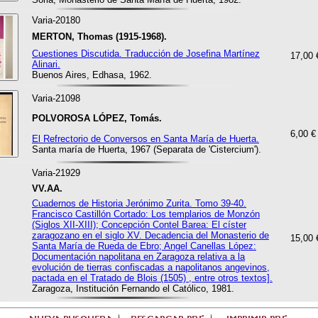
Varia-20180
MERTON, Thomas (1915-1968).
Cuestiones Discutida. Traducción de Josefina Martínez
17,00 
Alinari.
Buenos Aires, Edhasa, 1962.
Varia-21098
POLVOROSA LÓPEZ, Tomás.
6,00 €
El Refrectorio de Conversos en Santa María de Huerta.
Santa maría de Huerta, 1967 (Separata de 'Cistercium').
Varia-21929
VV.AA.
Cuadernos de Historia Jerónimo Zurita. Tomo 39-40.
Francisco Castillón Cortado: Los templarios de Monzón
(Siglos XII-XIII); Concepción Contel Barea: El císter
zaragozano en el siglo XV. Decadencia del Monasterio de
15,00 
Santa María de Rueda de Ebro; Angel Canellas López:
Documentación napolitana en Zaragoza relativa a la
evolución de tierras confiscadas a napolitanos angevinos,
pactada en el Tratado de Blois (1505) , entre otros textos].
Zaragoza, Institución Fernando el Católico, 1981.