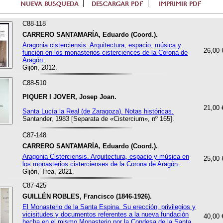
C88-118
CARRERO SANTAMARÍA, Eduardo (Coord.).
Aragonia cisterciensis. Arquitectura, espacio, música y
26,00 
función en los monasterios cisterciences de la Corona de
Aragón.
Gijón, 2012.
C88-510
PIQUER I JOVER, Josep Joan.
21,00 
Santa Lucía la Real (de Zaragoza). Notas históricas.
Santander, 1983 [Separata de «Cistercium», nº 165].
C87-148
CARRERO SANTAMARÍA, Eduardo (Coord.).
Aragonia Cisterciensis. Arquitectura, espacio y música en
25,00 
los monasterios cistercienses de la Corona de Aragón.
Gijón, Trea, 2021.
C87-425
GUILLÉN ROBLES, Francisco (1846-1926).
El Monasterio de la Santa Espina. Su erección, privilegios y
vicisitudes y documentos referentes a la nueva fundación
40,00 
hecha en el mismo Monasterio por la Condesa de la Santa