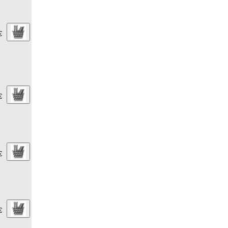
€
€
€
€