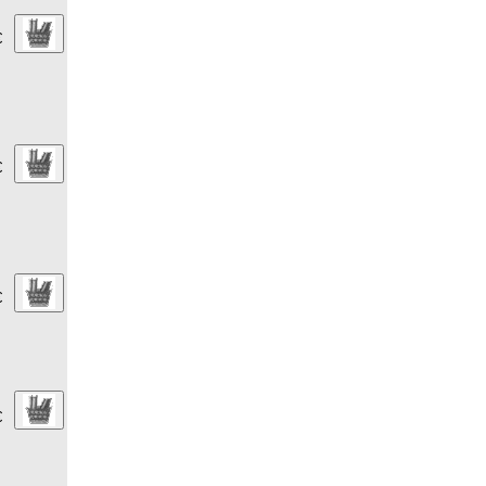
€
€
€
€