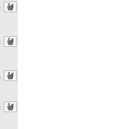
€
€
€
€