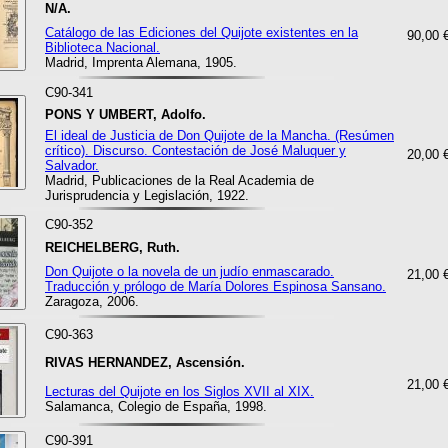
N/A.
Catálogo de las Ediciones del Quijote existentes en la
90,00 
Biblioteca Nacional.
Madrid, Imprenta Alemana, 1905.
C90-341
PONS Y UMBERT, Adolfo.
El ideal de Justicia de Don Quijote de la Mancha. (Resúmen
crítico). Discurso. Contestación de José Maluquer y
20,00 
Salvador.
Madrid, Publicaciones de la Real Academia de
Jurisprudencia y Legislación, 1922.
C90-352
REICHELBERG, Ruth.
Don Quijote o la novela de un judío enmascarado.
21,00 
Traducción y prólogo de María Dolores Espinosa Sansano.
Zaragoza, 2006.
C90-363
RIVAS HERNANDEZ, Ascensión.
21,00 
Lecturas del Quijote en los Siglos XVII al XIX.
Salamanca, Colegio de España, 1998.
C90-391