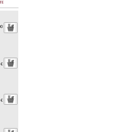
00
 €
 €