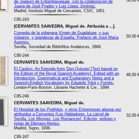
50,00 
de Joaquín de Entambasaguas, con la colaboración de
Juana de José Prades y Luis López Jiménez.
Madrid, Instituto Miguel de Cervantes, CSIC, 1951.
C85-243
[CERVANTES SAAVEDRA, Miguel de. Atribuida a ...].
Comedia de la soberana Vírgen de Guadalupe, y sus
50,00 
milagros, y grandezas de España. Prefacio de José María
Asensio.
Sevilla, Sociedad de Bibliófilos Andaluces, 1868.
C85-244
CERVANTES SAAVEDRA, Miguel de.
El Cautivo. An Episode from 'Don Quixote'.[Text based on
the Edition of the Royal Spanish Academy]. Edited with an
48,00 
Introduction, Grammatical and Explanatory Notes and a
Spanish-English Vocabulary by Eduardo Tolrá y Fornés.
London-Paris-Boston, Librairie Hachette & Cie., 1894.
C85-246
CERVANTES SAAVEDRA, Miguel de.
El Hospital de los Podridos, y otros Entremeses alguna vez
atribuidos a Cervantes [Los Habladores. La cárcel de
32,00 
Sevilla. Los Mirones. Los Romances]. Edición, prólogo y
notas de Dámaso Alonso.
Madrid, Signo, 1936.
C85-247