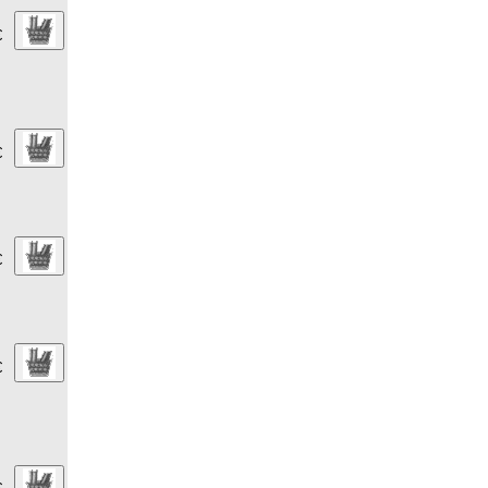
€
€
€
€