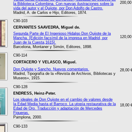
200,00
la Biblioteca Colombina. Con nuevas ilustraciones sobre la
vida del autor y el Quijote, por Don Adolfo de Castro.
Madrid, A. de Carlos e Hijo, Editores, 1874.
C90-103
CERVANTES SAAVEDRA, Miguel de.
Segunda Parte de El Ingenioso Hidalgo Don Quijote de la
120,00
Mancha. [Edición facsímil de la impresa en Madrid, por
Juan de la Cuesta,1615].
Barcelona, Montaner y Simón, Editores, 1898.
C90-114
CORTACERO Y VELASCO, Miguel.
Don Quijote y Sancho. Nuevos comentarios.
28,00 
Madrid, Tipografía de la «Revista de Archivos, Bibliotecas y
Museos», 1915.
C90-128
ENDRESS, Heinz-Peter.
Los ideales de Don Quijote en el cambio de valores desde
la Edad Media hasta el Barroco. La utopía restaurativa de la
18,00 
Edad de Oro. Traducción y adaptación de Mercedes
Figueras.
Pamplona, 2000.
C90-133