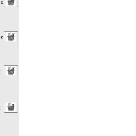
 €
 €
€
€