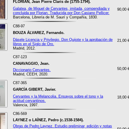
FLORIAN, Jean Pierre Claris de (1755-1794).
Galatea, de Miguel de Cervantes, imitada, compendiada y
90,00 
concluida por Florian. Traducida por Don Casiano Pellicer.
Barcelona, Librería de M. Saurí y Compañía, 1830.
C88-97
BOUZA ÁLVAREZ, Fernando.
Dásele Licencia y Privilegio. Don Quijote y la aprobación de
21,00 
libros en el Siglo de Oro.
Madrid, 2012.
C87-123
CANAVAGGIO, Jean.
50,00 
Diccionario Cervantes.
Madrid, CEEH, 2020.
C87-365
GARCÍA GIBERT, Javier.
Cervantes y la Melancolia. Ensayos sobre el tono y la
18,00 
actitud cervantinos.
Valencia, 1997.
C86-569
LAYNEZ o LAÍNEZ, Pedro (c.1538-1584).
Obras de Pedro Laynez. Estudio preliminar, edición y notas