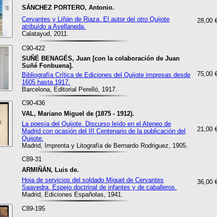
SÁNCHEZ PORTERO, Antonio.
Cervantes y Liñán de Riaza. El autor del otro Quijote
28,00 
atribuído a Avellaneda.
Calatayud, 2011.
C90-422
SUÑÉ BENAGÉS, Juan [con la colaboración de Juan
Suñé Fonbuena].
75,00 
Bibliografía Crítica de Ediciones del Quijote impresas desde
1605 hasta 1917.
Barcelona, Editorial Perelló, 1917.
C90-436
VAL, Mariano Miguel de (1875 - 1912).
La poesía del Quijote. Discurso leído en el Ateneo de
21,00 
Madrid con ocasión del III Centenario de la publicación del
Quijote.
Madrid, Imprenta y Litografía de Bernardo Rodriguez, 1905.
C89-31
ARMIÑÁN, Luis de.
Hoja de servicios del soldado Miguel de Cervantes
36,00 
Saavedra. Espejo doctrinal de infantes y de caballeros.
Madrid, Ediciones Españolas, 1941.
C89-195