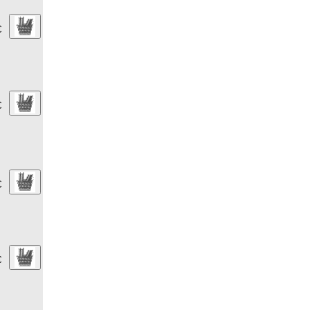
€
€
€
€