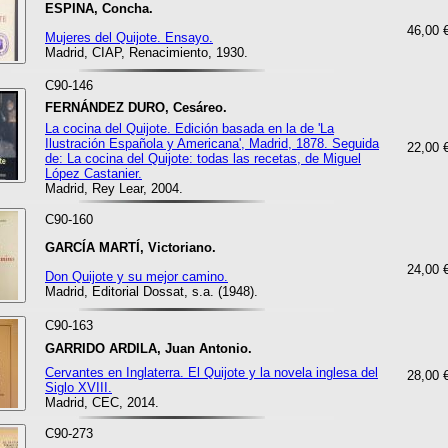
ESPINA, Concha.
46,00 
Mujeres del Quijote. Ensayo.
Madrid, CIAP, Renacimiento, 1930.
C90-146
FERNÁNDEZ DURO, Cesáreo.
La cocina del Quijote. Edición basada en la de 'La
Ilustración Española y Americana', Madrid, 1878. Seguida
22,00 
de: La cocina del Quijote: todas las recetas, de Miguel
López Castanier.
Madrid, Rey Lear, 2004.
C90-160
GARCÍA MARTÍ, Victoriano.
24,00 
Don Quijote y su mejor camino.
Madrid, Editorial Dossat, s.a. (1948).
C90-163
GARRIDO ARDILA, Juan Antonio.
Cervantes en Inglaterra. El Quijote y la novela inglesa del
28,00 
Siglo XVIII.
Madrid, CEC, 2014.
C90-273