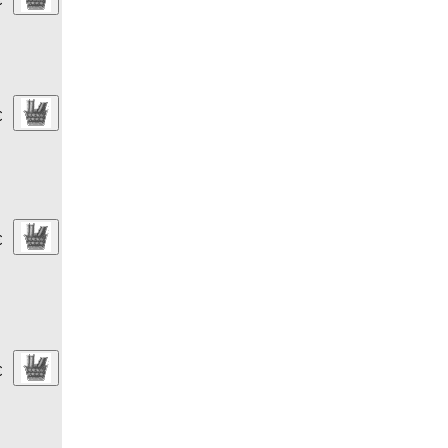
€
€
€
€