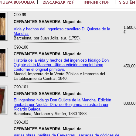
C90-99
CERVANTES SAAVEDRA, Miguel de.
1.500,
Vida y hechos del Ingenioso cavallero D. Quixote de la
€
Mancha.
Barcelona, por Juan Jolis, s.a. (1755).
C90-100
CERVANTES SAAVEDRA, Miguel de.
Historia de la vida y hechos del ingenioso hidalgo Don
Quijote de la Mancha. Última edición completísima
450,00
conforme el original primitivo.
Madrid, Imprenta de la Venta Pública e Imprenta del
Establecimiento Central, 1840.
C90-101
CERVANTES SAAVEDRA, Miguel de.
El ingenioso hidalgo Don Quijote de la Mancha. Edición
800,00
anotada por Nicolás Díaz de Benjumea e ilustrada por
Ricardo Balaca.
Barcelona, Montaner y Simón, 1880-1883.
C90-102
CERVANTES SAAVEDRA, Miguel de.
Varias obras inéditas de Cervantes., sacadas de códices de