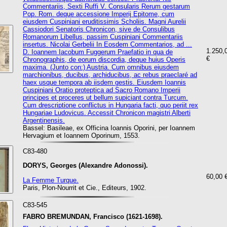
Commentariis, Sexti Ruffi V. Consularis Rerum gestarum
Pop. Rom. deque accessione Imperij Epitome, cum
eiusdem Cuspiniani eruditissimis Scholiis. Magni Aurelii
Cassiodori Senatoris Chronicon, sive de Consulibus
Romanorum Libellus, passim Cuspiniani Commentariis
insertus. Nicolai Gerbelii In Eosdem Commentarios, ad ...
1.250,
D. Ioannem Iacobum Fuggerum Praefatio in qua de
€
Chronographis, de eorum discordia, deque huius Operis
maxima. (Junto con:) Austria. Cum omnibus eiusdem
marchionibus, ducibus, archiducibus, ac rebus praeclaré ad
haex usque tempora ab iisdem gestis. Eiusdem Ioannis
Cuspiniani Oratio proteptica ad Sacro Romano Imperii
principes et proceres ut bellum supiciant contra Turcum.
Cum drescriptione conflictus in Hungaria facti, quo periit rex
Hungariae Ludovicus. Accessit Chronicon magistri Alberti
Argentinensis.
Bassel: Basileae, ex Officina Ioannis Oporini, per Ioannem
Hervagium et Ioannem Oporinum, 1553.
C83-480
DORYS, Georges (Alexandre Adonossi).
60,00 
La Femme Turque.
Paris, Plon-Nourrit et Cie., Editeurs, 1902.
C83-545
FABRO BREMUNDAN, Francisco (1621-1698).