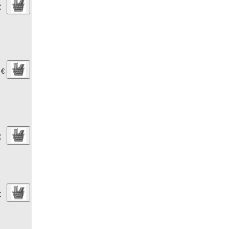
€
 €
€
€