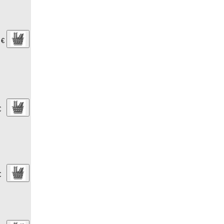
 €
€
€