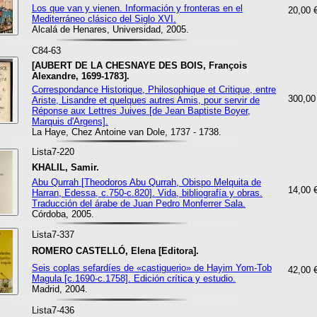
Los que van y vienen. Información y fronteras en el
20,00 
Mediterráneo clásico del Siglo XVI.
Alcalá de Henares, Universidad, 2005.
C84-63
[AUBERT DE LA CHESNAYE DES BOIS, François
Alexandre, 1699-1783].
Correspondance Historique, Philosophique et Critique, entre
300,00
Ariste, Lisandre et quelques autres Amis, pour servir de
Réponse aux Lettres Juives [de Jean Baptiste Boyer,
Marquis d'Argens].
La Haye, Chez Antoine van Dole, 1737 - 1738.
Lista7-220
KHALIL, Samir.
Abu Qurrah [Theodoros Abu Qurrah, Obispo Melquita de
14,00 
Harran, Edessa, c.750-c.820]. Vida, bibliografía y obras.
Traducción del árabe de Juan Pedro Monferrer Sala.
Córdoba, 2005.
Lista7-337
ROMERO CASTELLÓ, Elena [Editora].
Seis coplas sefardíes de «castiguerio» de Hayim Yom-Tob
42,00 
Magula [c.1690-c.1758]. Edición crítica y estudio.
Madrid, 2004.
Lista7-436