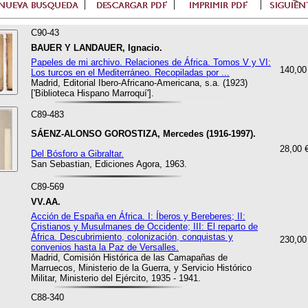
C90-43
BAUER Y LANDAUER, Ignacio.
Papeles de mi archivo. Relaciones de África. Tomos V y VI:
140,00
Los turcos en el Mediterráneo. Recopiladas por ...
Madrid, Editorial Ibero-Africano-Americana, s.a. (1923)
['Biblioteca Hispano Marroquí'].
C89-483
SÁENZ-ALONSO GOROSTIZA, Mercedes (1916-1997).
28,00 
Del Bósforo a Gibraltar.
San Sebastian, Ediciones Agora, 1963.
C89-569
VV.AA.
Acción de España en África. I: Íberos y Bereberes; II:
Cristianos y Musulmanes de Occidente; III: El reparto de
África. Descubrimiento, colonización, conquistas y
230,00
convenios hasta la Paz de Versalles.
Madrid, Comisión Histórica de las Camapañas de
Marruecos, Ministerio de la Guerra, y Servicio Histórico
Militar, Ministerio del Ejército, 1935 - 1941.
C88-340