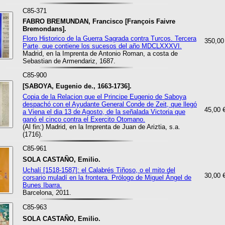
C85-371
FABRO BREMUNDAN, Francisco [François Faivre
Bremondans].
Floro Historico de la Guerra Sagrada contra Turcos. Tercera
350,00
Parte, que contiene los sucesos del año MDCLXXXVI.
Madrid, en la Imprenta de Antonio Roman, a costa de
Sebastian de Armendariz, 1687.
C85-900
[SABOYA, Eugenio de., 1663-1736].
Copia de la Relacion que el Principe Eugenio de Saboya
despachó con el Ayudante General Conde de Zeit, que llegó
45,00 
a Viena el dia 13 de Agosto, de la señalada Victoria que
ganó el cinco contra el Exercito Otomano.
(Al fin:) Madrid, en la Imprenta de Juan de Ariztia, s.a.
(1716).
C85-961
SOLA CASTAÑO, Emilio.
Uchalí [1518-1587]: el Calabrés Tiñoso, o el mito del
30,00 
corsario muladí en la frontera. Prólogo de Miguel Ángel de
Bunes Ibarra.
Barcelona, 2011.
C85-963
SOLA CASTAÑO, Emilio.