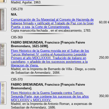
Madrid, Aguilar, 1963.
C85-278
N/A.
Comunicación de Su Magestad al Consejo de Hacienda de
60,00 
haberse firmado y ratificado el Tratado de Paz con la Gran
Puerta, o sea, la Corte de Constantinopla.
Copia manuscrita fechada , en el encabezamiento, 1783.
C85-369
FABRO BREMUNDAN, Francisco [François Faivre
Bremondans, 1621-1698].
Floro Historico de la Guerra movida por el Sultan de los
Turcos Mehemet IV, contra el Augustissimo Leopoldo
250,00
Primero el año MDCLXXXIII. Traducido de italiano en
castellano, y añadido de los sucessos posteriores a la
liberacion de Viena.
Madrid, en la Imprenta de Bernardo de Villa - Diego, a costa
de Sebastian de Armendariz, 1684.
C85-370
FABRO BREMUNDAN, Francisco [François Faivre
Bremondans].
Floro Historico de la Guerra Sagrada contra Turcos.
350,00
Segunda Parte, que contiene los sucessos de los años
MDCLXXXIV y MDCLXXXV.
Madrid, en la Imprenta de Antonio Roman, a expensas de
Sebastian de Armendariz, 1686.