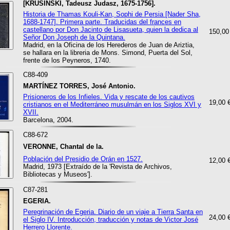
[KRUSINSKI, Tadeusz Judasz, 1675-1756].
Historia de Thamas Kouli-Kan, Sophi de Persia [Nader Sha,
1688-1747]. Primera parte. Traducidas del frances en
castellano por Don Jacinto de Lisasueta, quien la dedica al
150,00
Señor Don Joseph de la Quintana.
Madrid, en la Oficina de los Herederos de Juan de Ariztia,
se hallara en la libreria de Mons. Simond, Puerta del Sol,
frente de los Peyneros, 1740.
C88-409
MARTÍNEZ TORRES, José Antonio.
Prisioneros de los Infieles. Vida y rescate de los cautivos
19,00 
cristianos en el Mediterráneo musulmán en los Siglos XVI y
XVII.
Barcelona, 2004.
C88-672
VERONNE, Chantal de la.
Población del Presidio de Orán en 1527.
12,00 
Madrid, 1973 [Extraído de la 'Revista de Archivos,
Bibliotecas y Museos'].
C87-281
EGERIA.
Peregrinación de Egeria. Diario de un viaje a Tierra Santa en
24,00 
el Siglo IV. Introducción, traducción y notas de Victor José
Herrero Llorente.