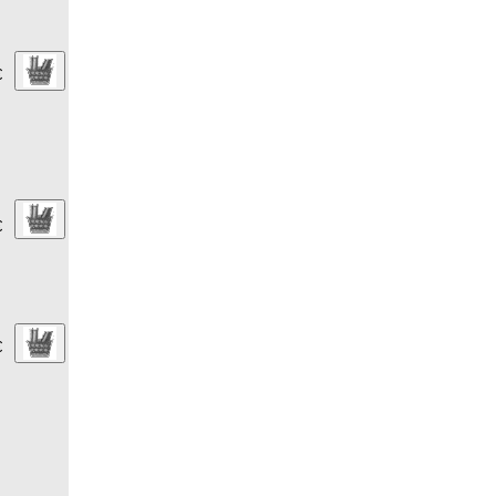
€
€
€