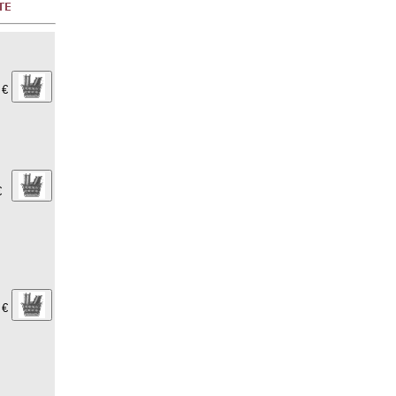
 €
€
 €