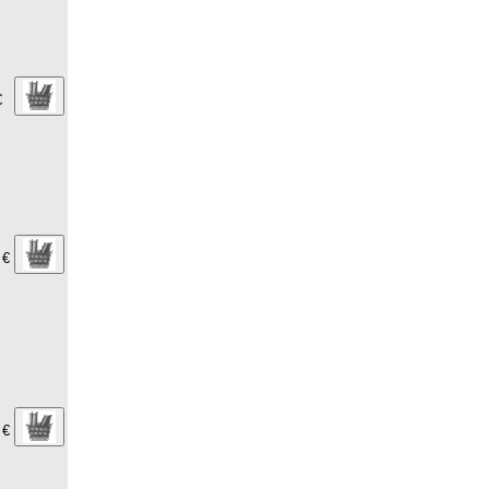
€
 €
 €