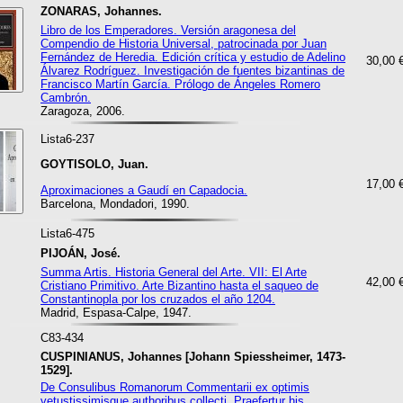
ZONARAS, Johannes.
Libro de los Emperadores. Versión aragonesa del
Compendio de Historia Universal, patrocinada por Juan
Fernández de Heredia. Edición crítica y estudio de Adelino
30,00 
Álvarez Rodríguez. Investigación de fuentes bizantinas de
Francisco Martín García. Prólogo de Ángeles Romero
Cambrón.
Zaragoza, 2006.
Lista6-237
GOYTISOLO, Juan.
17,00 
Aproximaciones a Gaudí en Capadocia.
Barcelona, Mondadori, 1990.
Lista6-475
PIJOÁN, José.
Summa Artis. Historia General del Arte. VII: El Arte
42,00 
Cristiano Primitivo. Arte Bizantino hasta el saqueo de
Constantinopla por los cruzados el año 1204.
Madrid, Espasa-Calpe, 1947.
C83-434
CUSPINIANUS, Johannes [Johann Spiessheimer, 1473-
1529].
De Consulibus Romanorum Commentarii ex optimis
vetustissimisque authoribus collecti. Praefertur his