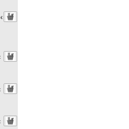
 €
€
€
€