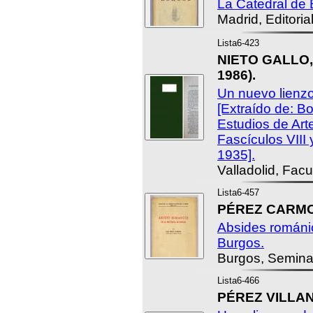
La Catedral de 
Madrid, Editoria
Lista6-423
NIETO GALLO, 
1986).
Un nuevo lienzo
[Extraído de: Bo
Estudios de Art
Fascículos VIII
1935].
Valladolid, Facu
Lista6-457
PÉREZ CARMO
Absides románic
Burgos.
Burgos, Seminar
Lista6-466
PÉREZ VILLAN