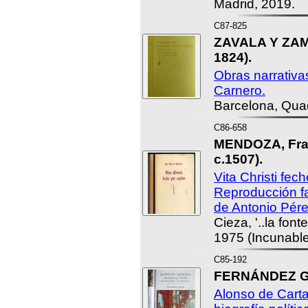
Madrid, 2019.
C87-825
ZAVALA Y ZAM
1824).
Obras narrativa
Carnero.
Barcelona, Qua
C86-658
MENDOZA, Fray
c.1507).
Vita Christi fec
Reproducción fac
de Antonio Pér
Cieza, '..la font
1975 (Incunable
C85-192
FERNÁNDEZ G
Alonso de Cart