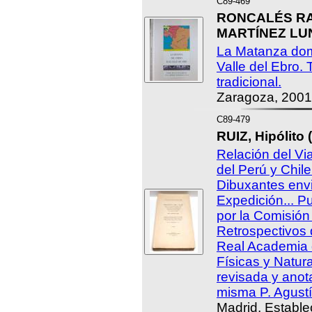
C89-469
RONCALÉS RAB
MARTÍNEZ LUNA
La Matanza domi
Valle del Ebro.
tradicional.
Zaragoza, 2001
C89-479
RUIZ, Hipólito 
Relación del Vi
del Perú y Chile
Dibuxantes env
Expedición... P
por la Comisión
Retrospectivos d
Real Academia 
Físicas y Natur
revisada y anota
misma P. Agustí
Madrid, Estable