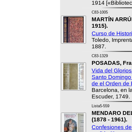
1914 [«Bibliotec
C83-1005
MARTÍN ARRÚE,
1915).
Curso de Historia
Toledo, Impren
1887.
C83-1329
POSADAS, Fran
Vida del Glorio
Santo Domingo
de el Orden de 
Barcelona, en l
Escuder, 1749.
Lista5-559
MENDARO DEL
(1878 - 1961).
Confesiones de