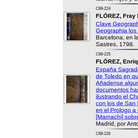
C88-224
FLÓREZ, Fray E
Clave Geograph
Geographia los 
Barcelona, en l
Sastres, 1798.
C88-225
FLÓREZ, Enriq
España Sagrada,
de Toledo en qu
Añadense algu
documentos has
ilustrando el Ch
con los de San 
en el Prologo a
[Mamachi] sobre
Madrid, por Ant
C88-226