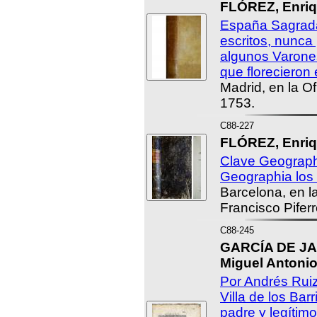
FLÓREZ, Enriq
España Sagrada,
escritos, nunca
algunos Varone
que florecieron 
Madrid, en la Of
1753.
C88-227
FLÓREZ, Enriq
Clave Geograph
Geographia los 
Barcelona, en l
Francisco Piferr
C88-245
GARCÍA DE JA
Miguel Antonio
Por Andrés Ruiz
Villa de los Ba
padre y legítim