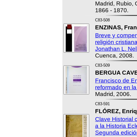
Madrid, Rubio, Gr
1866 - 1870.
C83-508
ENZINAS, Fran
Breve y compend
religión cristia
Jonathan L. Nel
Cuenca, 2008.
C83-509
BERGUA CAVER
Francisco de E
reformado en la
Madrid, 2006.
C83-591
FLÓREZ, Enriq
Clave Historial 
a la Historia Ecl
Segunda edición