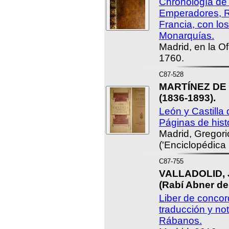
Chronología de
Emperadores, Re
Francia, con lo
Monarquías.
Madrid, en la Of
1760.
C87-528
MARTÍNEZ DE 
(1836-1893).
León y Castilla 
Páginas de histo
Madrid, Gregori
('Enciclopédica 
C87-755
VALLADOLID, J
(Rabí Abner de
Liber de concord
traducción y no
Rábanos.