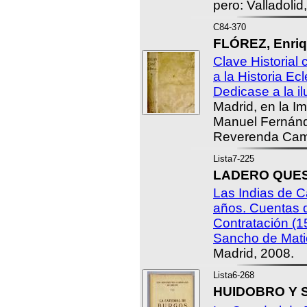
pero: Valladolid
C84-370
FLÓREZ, Enriq
Clave Historial 
a la Historia Ecl
Dedicase a la i
Madrid, en la Im
Manuel Fernánd
Reverenda Cama
Lista7-225
LADERO QUESA
Las Indias de C
años. Cuentas 
Contratación (1
Sancho de Mati
Madrid, 2008.
Lista6-268
HUIDOBRO Y S