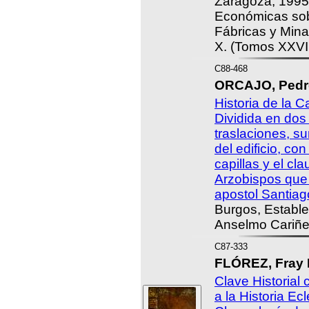
Zaragoza, 1995 
Económicas sob
Fábricas y Min
X. (Tomos XXVII
C88-468
ORCAJO, Pedr
Historia de la C
Dividida en dos 
traslaciones, s
del edificio, con
capillas y el cla
Arzobispos que 
apostol Santiag
Burgos, Estable
Anselmo Cariñe
C87-333
FLÓREZ, Fray E
Clave Historial 
a la Historia Ecl