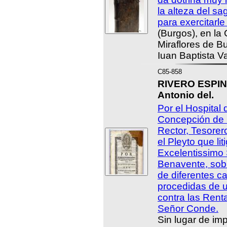
la alteza del sa
para exercitarl
(Burgos), en la
Miraflores de Bu
Iuan Baptista V
C85-858
RIVERO ESPINA
Antonio del.
Por el Hospital
Concepción de 
Rector, Tesorer
el Pleyto que lit
Excelentissimo
Benavente, sobr
de diferentes c
procedidas de 
contra las Rent
Señor Conde.
Sin lugar de imp