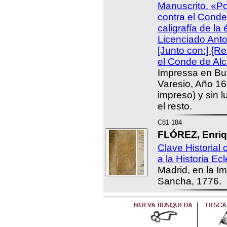
Manuscrito. «Po
contra el Conde
caligrafía de la
Licenciado Anto
[Junto con:] {R
el Conde de Al
Impressa en Bur
Varesio, Año 16
impreso) y sin l
el resto.
C81-184
FLÓREZ, Enriq
Clave Historial 
a la Historia Ecl
Madrid, en la I
Sancha, 1776.