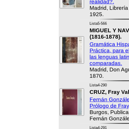
realidad?.
Madrid, Librerí
1925.
Lista5-566
MIGUEL Y NAV
(1816-1878).
Gramática Hispa
Práctica, para e
las lenguas lati
comparadas.
Madrid, Don Agu
1870.
Lista4-290
CRUZ, Fray Val
Fernán González
Prólogo de Fray
Burgos, Publicac
Fernán Gonzále
Lista4-291