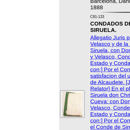
Barcelona, Dan
1888
C81-133
CONDADOS D
SIRUELA.
Allegatio Juris 
Velasco y de l
Siruela, con D
y Velasco, Cond
Estado y Condad
con:] Por el Co
satisfacion del
de Alcaudete. [
Relator} En el 
Siruela don Chr
Cueva: con Don
Velasco, Conde 
Estado y Condad
con:] Por el Co
el Conde de Siru