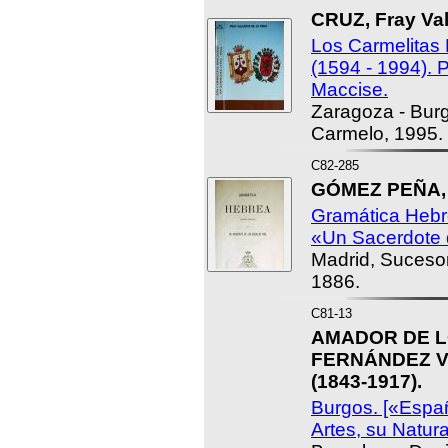
CRUZ, Fray Val
Los Carmelitas
(1594 - 1994). 
Maccise.
Zaragoza - Burg
Carmelo, 1995.
C82-285
GÓMEZ PEÑA, P
Gramática Hebre
«Un Sacerdote 
Madrid, Suceso
1886.
C81-13
AMADOR DE L
FERNÁNDEZ VI
(1843-1917).
Burgos. [«Espa
Artes, su Natura