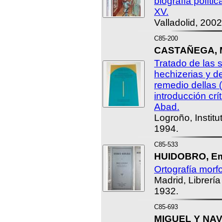
biografía polític
XV.
Valladolid, 2002
C85-200
CASTAÑEGA, Ma
Tratado de las 
hechizerias y de
remedio dellas 
introducción cr
Abad.
Logroño, Institu
1994.
C85-533
HUIDOBRO, Emi
Ortografía morfo
Madrid, Librería
1932.
C85-693
MIGUEL Y NAV