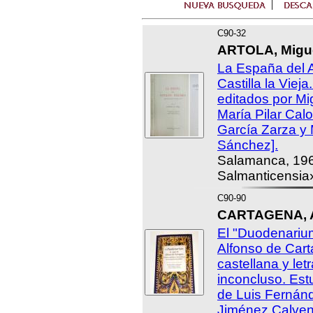
C90-32
ARTOLA, Miguel
La España del A
Castilla la Vieja
editados por Mig
María Pilar Cal
García Zarza y
Sánchez].
Salamanca, 196
Salmanticensia»
C90-90
CARTAGENA, A
El "Duodenarium
Alfonso de Cart
castellana y let
inconcluso. Estu
de Luis Fernánd
Jiménez Calven