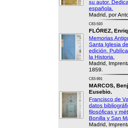
su autor. Dedica
española.
Madrid, por Ant
C83-593
FLÓREZ, Enriq
Memorias Antigu
Santa Iglesia 
edición. Publíc
la Historia.
Madrid, Imprent
1859.
C83-991
MARCOS, Benj
Eusebio.
Francisco de Val
datos bibliográf
filosóficas y mé
Bonilla y San Ma
Madrid, Imprent