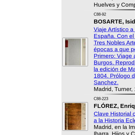
Huelves y Comp
C88-92
BOSARTE, Isido
Viaje Artístico 
España. Con el j
Tres Nobles Art
épocas a que p
Primero: Viage 
Burgos. Reprodu
la edición de M
1804. Prólogo d
Sanchez.
Madrid, Turner,
C88-223
FLÓREZ, Enriq
Clave Historial 
a la Historia Ecl
Madrid, en la I
Ibarra, Hijos y