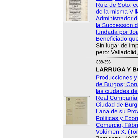
Ruiz de Soto, c
de la misma Vil
Administrador d
la Succession de
fundada por Joa
Beneficiado que 
Sin lugar de imp
pero: Valladolid
C88-356
LARRUGA Y BO
Producciones y 
de Burgos; Con
las ciudades de
Real Compañía 
Ciudad de Burg
Lana de su Prov
Políticas y Eco
Comercio, Fábr
Volúmen X. (To