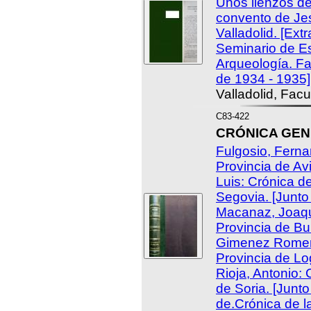
Unos lienzos d
convento de Je
Valladolid. [Extr
Seminario de Es
Arqueología. Fas
de 1934 - 1935]
Valladolid, Facu
C83-422
CRÓNICA GEN
Fulgosio, Ferna
Provincia de Avi
Luis: Crónica de
Segovia. [Junto
Macanaz, Joaqu
Provincia de Bu
Gimenez Romera
Provincia de Lo
Rioja, Antonio: 
de Soria. [Junt
de.Crónica de l