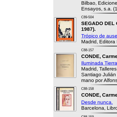
Bilbao, Edicion
Ensayos, s.a. (
C89-504
SEGADO DEL O
1987).
Trópico de ause
Madrid, Editora
C88-157
CONDE, Carmen
Iluminada Tierra
Madrid, Talleres
Santiago Juliá
mano por Alfon
C88-158
CONDE, Carme
Desde nunca.
Barcelona, Libr
C88-159