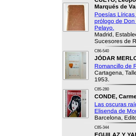
Marqués de Val
Poesías Líricas
prólogo de Don
Pelayo.
Madrid, Estable
Sucesores de R
C86-540
JÓDAR MERLOS
Romancillo de 
Cartagena, Tall
1953.
C85-280
CONDE, Carme
Las oscuras raí
Elisenda de Mo
Barcelona, Edit
C85-344
EGUILAZ Y YA