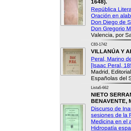
1648).
República Liter
Oración en alab
Don Diego de Sa
Don Gregorio Ma
Valencia, por S
C83-1742
VILLANÚA Y A
Peral, Marino d
[Isaac Peral, 1
Madrid, Editori
Españolas del S
Lista5-662
NIETO SERRANO
BENAVENTE, M
Discurso de Ina
sesiones de la
Medicina en el 
Hidropatía españ