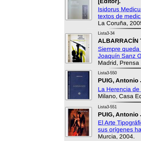
[Editor].
Isidorus Medicus
textos de medic
La Coruña, 200
Lista3-34
ALBARRACÍN T
Siempre queda 
Joaquín Sanz G
Madrid, Prensa
Lista3-550
PUIG, Antonio 
La Herencia d
Milano, Casa Edi
Lista3-551
PUIG, Antonio 
El Arte Tipográ
sus orígenes ha
Murcia, 2004.