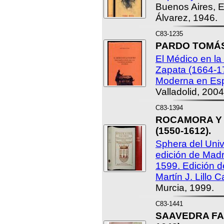
Buenos Aires, E
Álvarez, 1946.
C83-1235
PARDO TOMÁS,
El Médico en la
Zapata (1664-17
Moderna en Es
Valladolid, 2004
C83-1394
ROCAMORA Y 
(1550-1612).
Sphera del Univ
edición de Madr
1599. Edición d
Martín J. Lillo C
Murcia, 1999.
C83-1441
SAAVEDRA FAJ