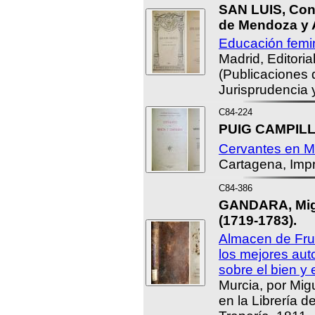
SAN LUIS, Con
de Mendoza y 
Educación femin
Madrid, Editori
(Publicaciones 
Jurisprudencia y
C84-224
PUIG CAMPILLO
Cervantes en M
Cartagena, Imp
C84-386
GANDARA, Migu
(1719-1783).
Almacen de Frut
los mejores aut
sobre el bien y
Murcia, por Mig
en la Librería d