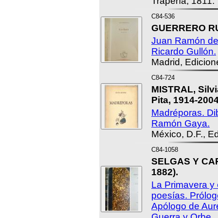
Trapería, 1811.
C84-536
GUERRERO RUI
Juan Ramón de 
Ricardo Gullón.
Madrid, Edicion
C84-724
MISTRAL, Silvi
Pita, 1914-2004
Madréporas. Dib
Ramón Gaya.
México, D.F., E
C84-1058
SELGAS Y CAR
1882).
La Primavera y 
poesías. Prólo
Apólogo de Aur
Guerra y Orbe.