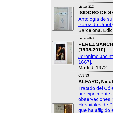
Lista7-212
ISIDORO DE SE
Antología de su
Pérez de Urbel 
Barcelona, Edic
Lista6-463
PÉREZ SÁNCHE
(1935-2010).
Jerónimo Jacint
1667].
Madrid, 1972.
C83-33
ALFARO, Nicol
Tratado del Cól
principalmente 
observaciones r
Hospitales de P
que ha afligido 