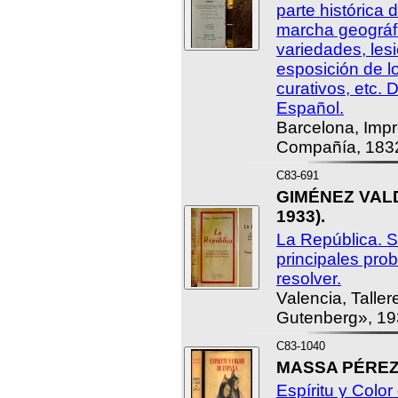
parte histórica 
marcha geográfi
variedades, lesi
esposición de l
curativos, etc.
Español.
Barcelona, Impr
Compañía, 183
C83-691
GIMÉNEZ VALD
1933).
La República. S
principales pro
resolver.
Valencia, Taller
Gutenberg», 19
C83-1040
MASSA PÉREZ, 
Espíritu y Colo