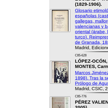
(1829-1906).
Glosario etimol
españolas (cast
gallegas, mallo
valencianas y 
oriental (árabe,
turco). Reimpres
de Granada, 18
Madrid, Edicion
C85-628
LÓPEZ-OCÓN, 
MONTES, Carme
Marcos Jiménez
1898). Tras la 
Prólogo de Agus
Madrid, CSIC, 
C85-776
PÉREZ VALIENT
2005).