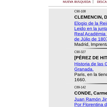
C90-108
CLEMENCIN, D
Elogio de la Re
Leido en la junt
Real Académia d
de Júlio de 180
Madrid, Impren
C90-327
[PÉREZ DE HIT
Historia de las 
Granada.
Paris, en la ti
1660.
C89-142
CONDE, Carme
Juan Ramón Jim
Por Florentina d