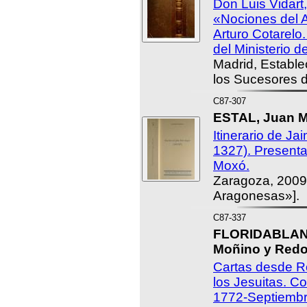
Don Luis Vidart
«Nociones del A
Arturo Cotarelo
del Ministerio d
Madrid, Estable
los Sucesores 
C87-307
ESTAL, Juan Ma
Itinerario de Ja
1327). Presenta
Moxó.
Zaragoza, 2009 
Aragonesas»].
C87-337
FLORIDABLANC
Moñino y Redo
Cartas desde Ro
los Jesuitas. C
1772-Septiembr