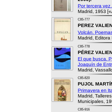
Por tercera vez
Madrid, 1953 [«
C85-777
PEREZ VALIENT
Volcán. Poemas
Madrid, Editora
C85-778
PÉREZ VALIENT
El que busca. 
Joaquín de En
Madrid, Vassall
C85-820
PUJOL MARTÍN
Primavera en Ita
Madrid, Talleres
Municipales, 19
C85-916