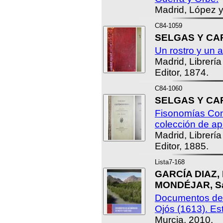
Madrid, López y
C84-1059
SELGAS Y CA
Un rostro y un 
Madrid, Librerí
Editor, 1874.
C84-1060
SELGAS Y CA
Fisonomías Co
colección de ap
Madrid, Librerí
Editor, 1885.
Lista7-168
GARCÍA DIAZ, 
MONDÉJAR, Sa
Documentos de 
Ojós (1613). Est
Murcia, 2010.