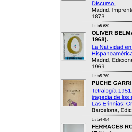
Discurso.
Madrid, Imprent
1873.
Lista5-680
OLIVER BELMÁS
1968).
La Natividad en
Hispanoamérica
Madrid, Edicion
1969.
Lista5-760
PUCHE GARRID
Tetralogía 1951
tragedia de los
Las Erinnias; Cr
Barcelona, Edi
Lista4-454
FERRACES RO