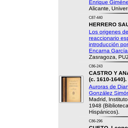
Enrique Giméne
Alicante, Unive
C87-440
HERRERO SAUR
Los origenes d
reaccionario es
introducción po
Encarna García
Zasragoza, PUZ
C86-243
CASTRO Y ANA
(c. 1610-1640).
Auroras de Dian
González Simó
Madrid, Institut
1948 (Bibliotec
Hispánicos).
C86-296
CUETO, Leopol