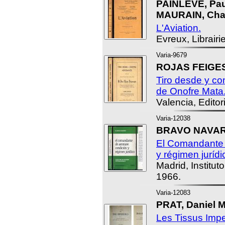
PAINLEVE, Pau
MAURAIN, Char
L'Aviation.
Evreux, Librairi
Varia-9679
ROJAS FEIGES
Tiro desde y co
de Onofre Mata
Valencia, Editor
Varia-12038
BRAVO NAVARR
El Comandante 
y régimen jurídi
Madrid, Institut
1966.
Varia-12083
PRAT, Daniel M
Les Tissus Imp