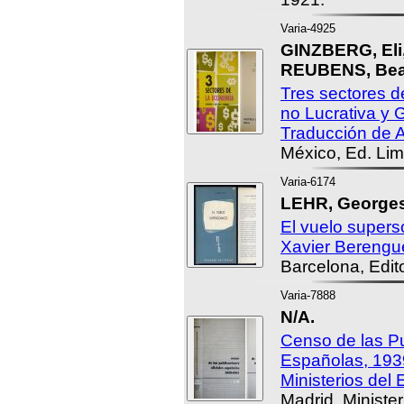
Varia-4925
GINZBERG, Eli
REUBENS, Beat
Tres sectores d
no Lucrativa y
Traducción de A
México, Ed. Lim
Varia-6174
LEHR, Georges
El vuelo supers
Xavier Berengue
Barcelona, Edito
Varia-7888
N/A.
Censo de las Pu
Españolas, 1939
Ministerios del E
Madrid, Minister