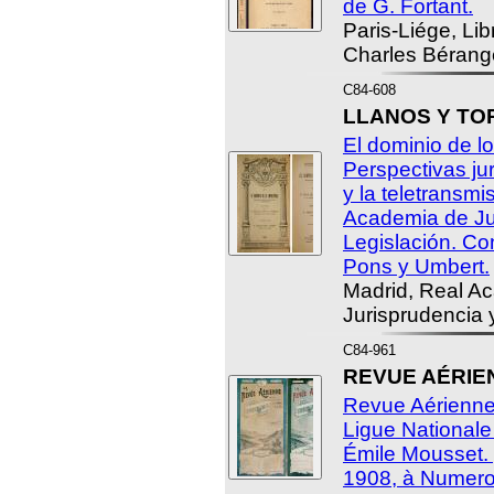
de G. Fortant.
Paris-Liége, Lib
Charles Bérange
C84-608
LLANOS Y TORR
El dominio de l
Perspectivas ju
y la teletransmi
Academia de Ju
Legislación. Co
Pons y Umbert.
Madrid, Real A
Jurisprudencia 
C84-961
REVUE AÉRIE
Revue Aérienne.
Ligue Nationale
Émile Mousset.
1908, à Numero