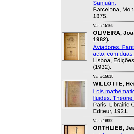
Sanjuán.
Barcelona, Mont
1875.
Varia-15169
OLIVEIRA, Joa
1982).
Aviadores. Fan
acto, com duas 
Lisboa, Edições
(1932).
Varia-15818
WILLOTTE, Hen
Lois mathématiq
fluides. Théorie 
Paris, Librairi
Editeur, 1921.
Varia-16990
ORTHLIEB, Je