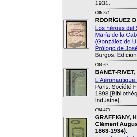
1931.
C85-871
RODRÍGUEZ DE
Los héroes del 
María de la Ca
(González de Ub
Prólogo de Jos
Burgos, Edicion
C84-69
BANET-RIVET, 
L'Aéronautique.
Paris, Société F
1898 [Bibliothè
Industrie].
C84-470
GRAFFIGNY, He
Clément Augus
1863-1934).