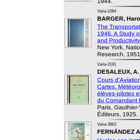
1944.
Varia-1084
BARGER, Haro
The Transportat
1946. A Study 
and Productivity
New York, Nati
Research, 1951
Varia-3191
DESALEUX, A.
Cours d'Aviatio
Cartes. Météoro
élèves-pilotes 
du Comandant 
Paris, Gauthier-
Éditeurs, 1925.
Varia-3863
FERNÁNDEZ A