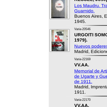
Los Maudru. Tr
Guarnido.
Buenos Aires, E
1945.
Varia-20546
URGOITI SOMOV
1979).
Nuevos poderes 
Madrid, Edicion
Varia-22169
VV.AA.
Memorial de Arti
de Ugarte y Gue
de 1911.
Madrid, Imprent
1911.
Varia-22170
VV.AA.