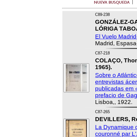
C89-238
GONZÁLEZ-GA
LÓRIGA TABOA
El Vuelo Madrid
Madrid, Espasa
C87-218
COLAÇO, Thoma
1965).
Sobre o Atlánti
entrevistas áce
publicadas em
prefacio de Gag
Lisboa,, 1922.
C87-265
DEVILLERS, R
La Dynamique d
couronné par L