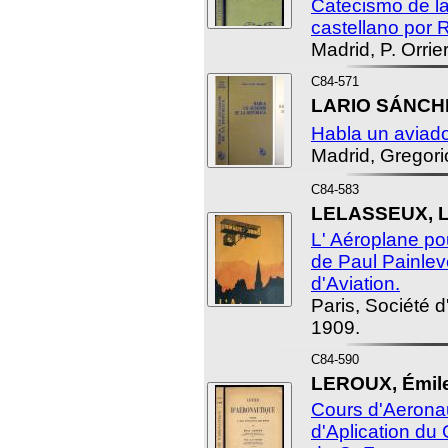
Catecismo de la
castellano por 
Madrid, P. Orrier
C84-571
LARIO SÁNCHEZ
Habla un aviado
Madrid, Gregorio
C84-583
LELASSEUX, L
L' Aéroplane pou
de Paul Painlev
d'Aviation.
Paris, Société 
1909.
C84-590
LEROUX, Émile
Cours d'Aeronau
d'Aplication du