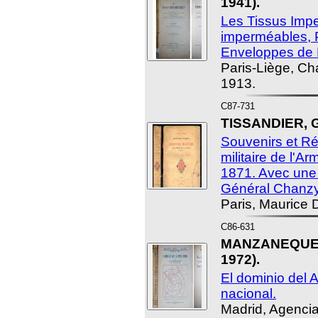
1941).
Les Tissus Imp
imperméables, 
Enveloppes de 
Paris-Liège, Ch
1913.
C87-731
TISSANDIER, G
Souvenirs et Réc
militaire de l'A
1871. Avec une 
Général Chanzy
Paris, Maurice D
C86-631
MANZANEQUE F
1972).
El dominio del A
nacional.
Madrid, Agencia