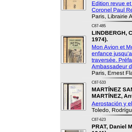
Edition revue et
Coronel Paul R
Paris, Librairie
C87-485
LINDBERGH, Ch
1974).
Mon Avion et M
enfance jusqu'
traversée. Préf
Ambassadeur de
Paris, Ernest F
C87-533
MARTÍNEZ SAN
MARTÍNEZ, Ant
Aerostación y e
Toledo, Rodrígue
C87-623
PRAT, Daniel M