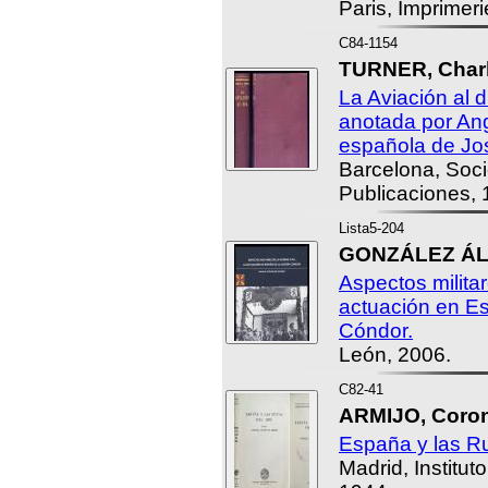
Paris, Imprimer
C84-1154
TURNER, Charle
La Aviación al d
anotada por Ang
española de Jo
Barcelona, Soc
Publicaciones, 
Lista5-204
GONZÁLEZ ÁLV
Aspectos militar
actuación en E
Cóndor.
León, 2006.
C82-41
ARMIJO, Coron
España y las Ru
Madrid, Institut