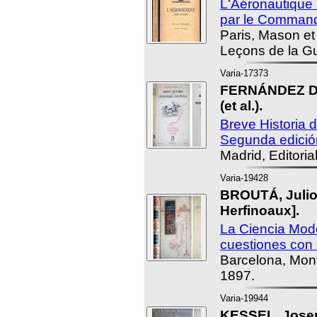
L'Aéronautique
par le Command
Paris, Mason et
Leçons de la Gu
Varia-17373
FERNÁNDEZ D
(et al.).
Breve Historia d
Segunda edició
Madrid, Editoria
Varia-19428
BROUTÁ, Julio
Herfinoaux].
La Ciencia Mod
cuestiones con 
Barcelona, Mont
1897.
Varia-19944
KESSEL, Josep