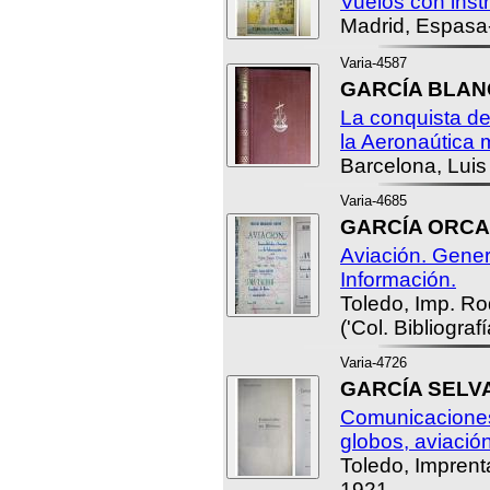
Vuelos con inst
Madrid, Espasa
Varia-4587
GARCÍA BLANQ
La conquista del
la Aeronaútica 
Barcelona, Luis
Varia-4685
GARCÍA ORCAS
Aviación. Gener
Información.
Toledo, Imp. Ro
('Col. Bibliografía
Varia-4726
GARCÍA SELVA
Comunicaciones 
globos, aviación
Toledo, Imprent
1921.