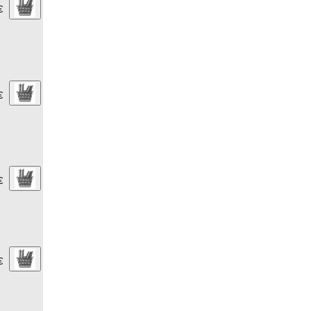
€
€
€
€