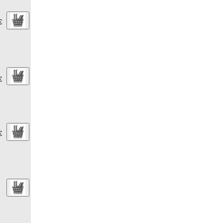
€
€
€