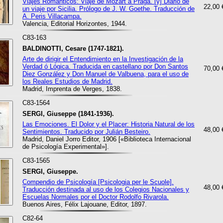
Viajes Románticos: Viaje de Mozart a Praga. [y] Diario de
22,00 
un viaje por Sicilia. Prólogo de J. W. Goethe. Traducción de
A. Peris Villacampa.
Valencia, Editorial Horizontes, 1944.
C83-163
BALDINOTTI, Cesare (1747-1821).
Arte de dirigir el Entendimiento en la Investigación de la
Verdad ó Lógica. Traducida en castellano por Don Santos
70,00 
Diez González y Don Manuel de Valbuena, para el uso de
los Reales Estudios de Madrid.
Madrid, Imprenta de Verges, 1838.
C83-1564
SERGI, Giuseppe (1841-1936).
Las Emociones. El Dolor y el Placer: Historia Natural de los
48,00 
Sentimientos. Traducido por Julián Besteiro.
Madrid, Daniel Jorro Editor, 1906 [«Biblioteca Internacional
de Psicología Experimental»].
C83-1565
SERGI, Giuseppe.
Compendio de Psicología [Psicologia per le Scuole].
48,00 
Traducción destinada al uso de los Colegios Nacionales y
Escuelas Normales por el Doctor Rodolfo Rivarola.
Buenos Aires, Félix Lajouane, Editor, 1897.
C82-64