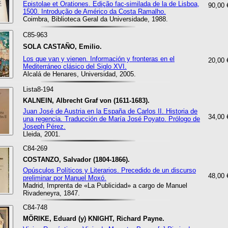
Epistolae et Orationes. Edição fac-similada de la de Lisboa,
90,00 
1500. Introdução de Américo da Costa Ramalho.
Coimbra, Biblioteca Geral da Universidade, 1988.
C85-963
SOLA CASTAÑO, Emilio.
Los que van y vienen. Información y fronteras en el
20,00 
Mediterráneo clásico del Siglo XVI.
Alcalá de Henares, Universidad, 2005.
Lista8-194
KALNEIN, Albrecht Graf von (1611-1683).
Juan José de Austria en la España de Carlos II. Historia de
34,00 
una regencia. Traducción de María José Poyato. Prólogo de
Joseph Pérez.
Lleida, 2001.
C84-269
COSTANZO, Salvador (1804-1866).
Opúsculos Políticos y Literarios. Precedido de un discurso
48,00 
preliminar por Manuel Moxó.
Madrid, Imprenta de «La Publicidad» a cargo de Manuel
Rivadeneyra, 1847.
C84-748
MÖRIKE, Eduard (y) KNIGHT, Richard Payne.