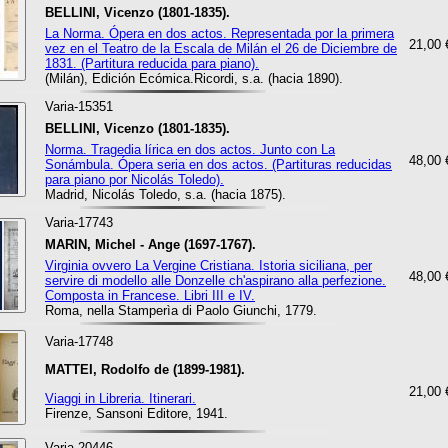
BELLINI, Vicenzo (1801-1835).
La Norma. Ópera en dos actos. Representada por la primera
21,00 
vez en el Teatro de la Escala de Milán el 26 de Diciembre de
1831. (Partitura reducida para piano).
(Milán), Edición Ecómica.Ricordi, s.a. (hacia 1890).
Varia-15351
BELLINI, Vicenzo (1801-1835).
Norma. Tragedia lírica en dos actos. Junto con La
48,00 
Sonámbula. Ópera seria en dos actos. (Partituras reducidas
para piano por Nicolás Toledo).
Madrid, Nicolás Toledo, s.a. (hacia 1875).
Varia-17743
MARIN, Michel - Ange (1697-1767).
Virginia ovvero La Vergine Cristiana. Istoria siciliana, per
48,00 
servire di modello alle Donzelle ch'aspirano alla perfezione.
Composta in Francese. Libri III e IV.
Roma, nella Stamperìa di Paolo Giunchi, 1779.
Varia-17748
MATTEI, Rodolfo de (1899-1981).
21,00 
Viaggi in Libreria. Itinerari.
Firenze, Sansoni Editore, 1941.
Varia-20446