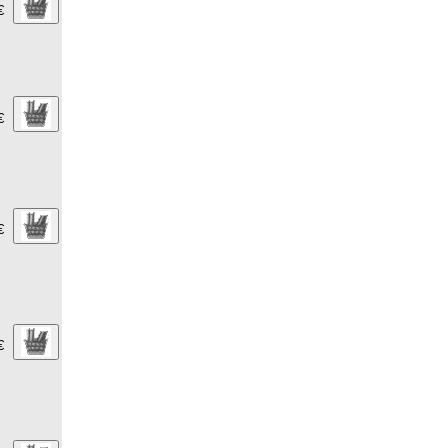
€
€
€
€