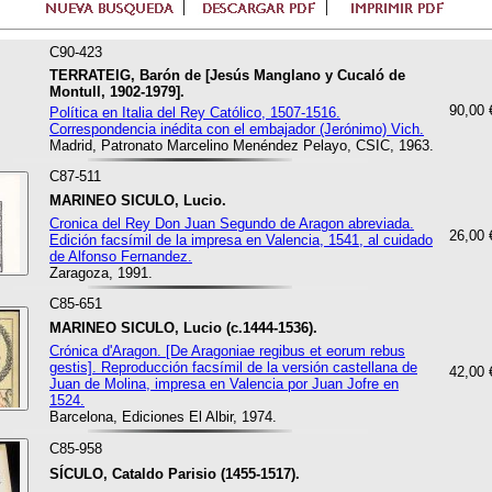
C90-423
TERRATEIG, Barón de [Jesús Manglano y Cucaló de
Montull, 1902-1979].
90,00 
Política en Italia del Rey Católico, 1507-1516.
Correspondencia inédita con el embajador (Jerónimo) Vich.
Madrid, Patronato Marcelino Menéndez Pelayo, CSIC, 1963.
C87-511
MARINEO SICULO, Lucio.
Cronica del Rey Don Juan Segundo de Aragon abreviada.
26,00 
Edición facsímil de la impresa en Valencia, 1541, al cuidado
de Alfonso Fernandez.
Zaragoza, 1991.
C85-651
MARINEO SICULO, Lucio (c.1444-1536).
Crónica d'Aragon. [De Aragoniae regibus et eorum rebus
gestis]. Reproducción facsímil de la versión castellana de
42,00 
Juan de Molina, impresa en Valencia por Juan Jofre en
1524.
Barcelona, Ediciones El Albir, 1974.
C85-958
SÍCULO, Cataldo Parisio (1455-1517).