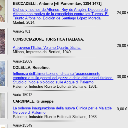
BECCADELLI, Antonio [«Il Panormita», 1394-1471].
Dichos y hechos de Alfonso, Rey de Aragón. Discurso de
24,00 
Alfonso con motivo de la expedición contra los Turcos. El
Triunfo Alfonsino. Edición de Santiago López Moreda.
Madrid, 2014.
Varia-2781
CONSOCIAZIONE TURISTICA ITALIANA.
26,00 
Attraverso l´Italia. Volume Quarto: Sicilia.
Milano, Impressa dal Bertieri, 1940.
Varia-12069
COLELLA, Rosolino.
Influenza dell'alimentazione ídrica sull'accrescimento
36,00 
corpóreo e sulla genesi del gozzo e delle disfunzioni tiroidee.
Studio clínico e biológico sulle Acque di Palermo.
Palermo, Industrie Riunite Editoriali Siciliane, 1931.
Varia-15012
CARDINALE, Giuseppe.
La solenne inaugurazione della nuova Clinica per le Malattie
9,00 €
Nervose di Palermo.
Palermo, Industrie Riunite Editoriali Siciliane, 1933.
Varia-15349