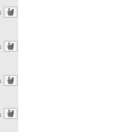
€
€
€
€