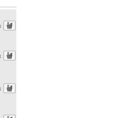
€
€
€