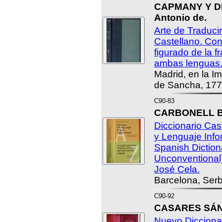
CAPMANY Y D
Antonio de.
Arte de Traducir
Castellano. Con
figurado de la 
ambas lenguas
Madrid, en la I
de Sancha, 177
C90-83
CARBONELL BA
Diccionario Cas
y Lenguaje Info
Spanish Diction
Unconventional]
José Cela.
Barcelona, Serb
C90-92
CASARES SÁNC
Nuevo Diccionar