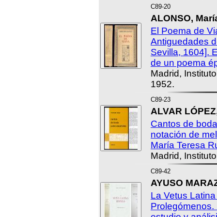
C89-20
ALONSO, Marí
El Poema de Via
Antiguedades de
Sevilla, 1604]. E
de un poema épi
Madrid, Institut
1952.
C89-23
ALVAR LÓPEZ,
Cantos de boda
notación de mel
María Teresa Ru
Madrid, Institut
C89-42
AYUSO MARAZU
La Vetus Latina 
Prolegómenos. I
estudio y anális