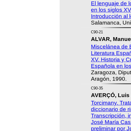
El lenguaje de 
en los siglos XV
Introducción al 
Salamanca, Uni
C90-21
ALVAR, Manuel
Miscelánea de E
Literatura Españ
XV. Historia y Cr
Española en los 
Zaragoza, Dipu
Aragón, 1990.
C90-35
AVERÇÓ, Luis 
Torcimany. Trata
diccionario de r
Transcripción, i
José María Cas
preliminar por 