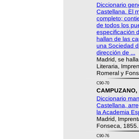
Diccionario gen
Castellana. El 
completo; cont
de todos los p
especificación d
hallan de las ca
una Sociedad de
dirección de ...
Madrid, se hall
Literaria, Impr
Romeral y Fons
C90-70
CAMPUZANO, 
Diccionario man
Castellana, arre
la Academia Es
Madrid, Impren
Fonseca, 1855.
C90-76