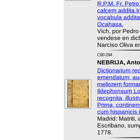
R.P.M. Fr. Petro
calcem addita.I
vocabula addita
Ocahasa.
Vich, por Pedro
vendese en dich
Narciso Oliva e
C90-294
NEBRIJA, Anto
Dictionarium re
emendatum, auc
meliorem formam 
Ildephonsum L
recognita, illust
Prima, continen
cum hispanicis i
Madrid: Matriti
Escribano, sump
1778.