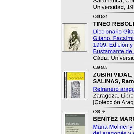
Salamanca, Cole
Universidad, 19
C89-524
TINEO REBOLL
Diccionario Git
Gitano. Facsímil
1909. Edición y
Bustamante de 
Cádiz, Universi
C89-589
ZUBIRI VIDAL,
SALINAS, Ram
Refranero arag
Zaragoza, Libre
[Colección Arag
C88-76
BENÍTEZ MARCO
María Moliner y
del aragonés y 