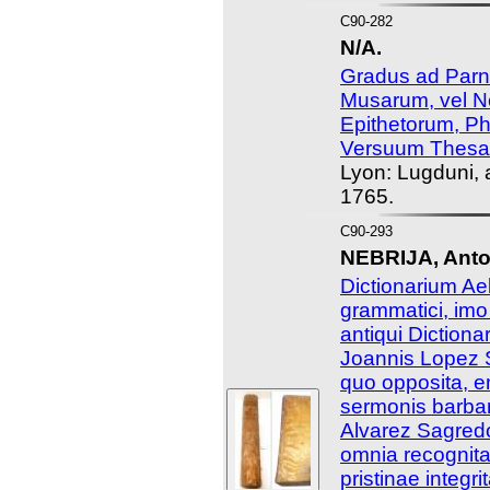
C90-282
N/A.
Gradus ad Parn
Musarum, vel 
Epithetorum, P
Versuum Thesa
Lyon: Lugduni, 
1765.
C90-293
NEBRIJA, Anto
Dictionarium Ael
grammatici, im
antiqui Diction
Joannis Lopez S
quo opposita, 
sermonis barbar
Alvarez Sagredo
omnia recognita
pristinae integri