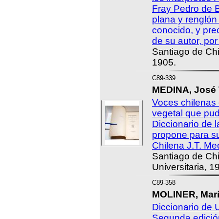
Fray Pedro de 
plana y renglón
conocido, y pre
de su autor, po
Santiago de Chi
1905.
C89-339
MEDINA, José T
Voces chilenas 
vegetal que pudi
Diccionario de 
propone para s
Chilena J.T. Me
Santiago de Chi
Universitaria, 1
C89-358
MOLINER, Marí
Diccionario de 
Segunda edición