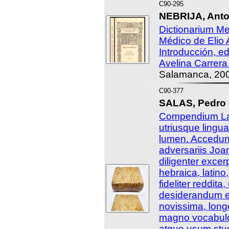
C90-295
NEBRIJA, Anto
Dictionarium Me
Médico de Elio 
Introducción, ed
Avelina Carrera
Salamanca, 20
C90-377
SALAS, Pedro 
Compendium La
utriusque lingua
lumen. Accedun
adversariis Joa
diligenter excer
hebraica, latin
fideliter reddita, 
desiderandum es
novissima, longè
magno vocabulo
atque usum stud