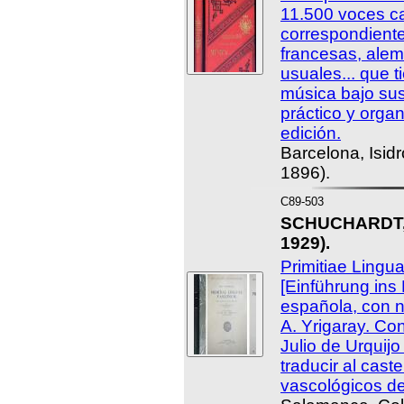
11.500 voces ca
correspondientes
francesas, ale
usuales... que t
música bajo sus
práctico y orga
edición.
Barcelona, Isidr
1896).
C89-503
SCHUCHARDT, 
1929).
Primitiae Ling
[Einführung ins
española, con n
A. Yrigaray. Co
Julio de Urquijo
traducir al cast
vascológicos d