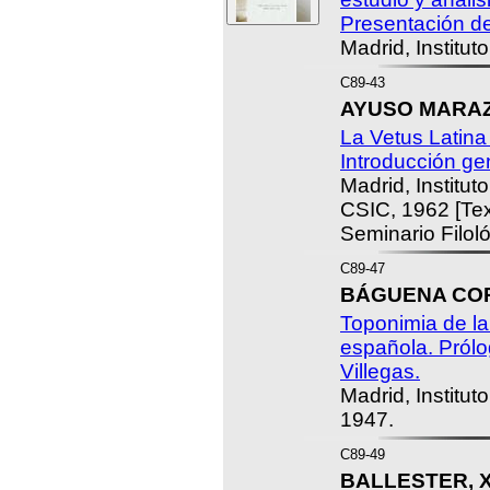
Presentación de
Madrid, Institu
C89-43
AYUSO MARAZUE
La Vetus Latina 
Introducción gen
Madrid, Institut
CSIC, 1962 [Tex
Seminario Filol
C89-47
BÁGUENA CORE
Toponimia de la
española. Pról
Villegas.
Madrid, Institut
1947.
C89-49
BALLESTER, X