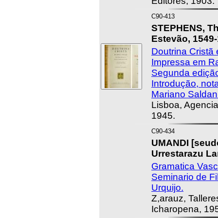
Editores, 1903.
C90-413
STEPHENS, T
Estevão, 1549-
Doutrina Cristã
Impressa em Ra
Segunda edição
Introdução, not
Mariano Saldan
Lisboa, Agencia
1945.
C90-434
UMANDI [seud
Urrestarazu La
Gramatica Vasca
Seminario de Fi
Urquijo.
Z,arauz, Tallere
Icharopena, 19