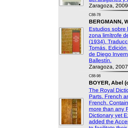
Zaragoza, 2009
C88-78
BERGMANN, We
Estudios sobre l
zona limítrofe d
(1934). Traducc
Tomás. Edición
de Diego Inver
Ballestín.
Zaragoza, 2007
C88-98
BOYER, Abel (c
The Royal Dicti
Parts. French a
French. Contain
more than any 
Dictionary yet E
added the Accen
to facilitate the