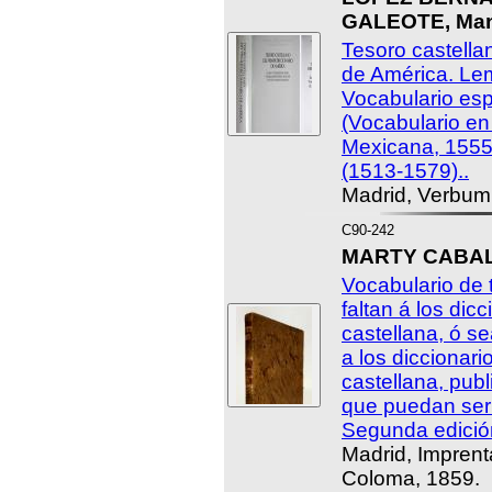
GALEOTE, Manu
Tesoro castellan
de América. Le
Vocabulario esp
(Vocabulario en
Mexicana, 1555
(1513-1579)..
Madrid, Verbum
C90-242
MARTY CABALL
Vocabulario de 
faltan á los dic
castellana, ó s
a los diccionari
castellana, publ
que puedan ser
Segunda edició
Madrid, Impren
Coloma, 1859.