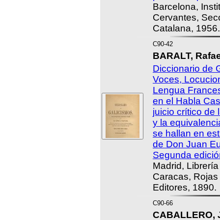
Barcelona, Insti
Cervantes, Secc
Catalana, 1956.
C90-42
BARALT, Rafael
Diccionario de 
Voces, Locucion
Lengua Frances
en el Habla Cas
juicio crítico d
y la equivalenci
se hallan en es
de Don Juan Eu
Segunda edició
Madrid, Librerí
Caracas, Rojas
Editores, 1890.
C90-66
CABALLERO, Jo