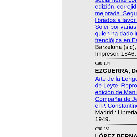
edizión, correji
mejorada. Segu
librados a favo
Soler por varias
quien ha dado in
frenolójica en 
Barzelona (sic)
Impresor, 1846.
C90-134
EZGUERRA, Do
Arte de la Leng
de Leyte. Repro
edición de Mani
Compañia de Je
el P. Constantin
Madrid : Libreri
1949.
C90-231
LÓPEZ BERNAS