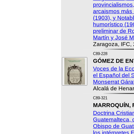
provincialismos,
arcaismos más
(1903), y Notabl
humorístico (19
preliminar de R
Martín y José Ma
Zaragoza, IFC,
C89-228
GÓMEZ DE ENT
Voces de la Ec
el Español del S
Monserrat Gára
Alcalá de Henar
C89-321
MARROQUÍN, Fr
Doctrina Cristi
Guatemalteca, o
Obispo de Guat
los intérpretes 