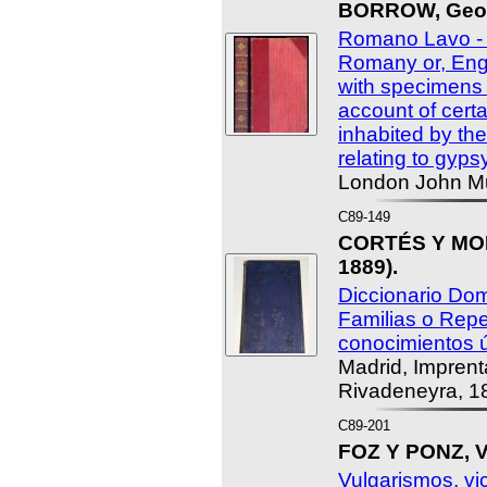
BORROW, Geo
Romano Lavo - l
Romany or, Eng
with specimens 
account of cert
inhabited by the
relating to gypsy
London John Mu
C89-149
CORTÉS Y MOR
1889).
Diccionario Dom
Familias o Repe
conocimientos ú
Madrid, Imprent
Rivadeneyra, 1
C89-201
FOZ Y PONZ, V
Vulgarismos, vic