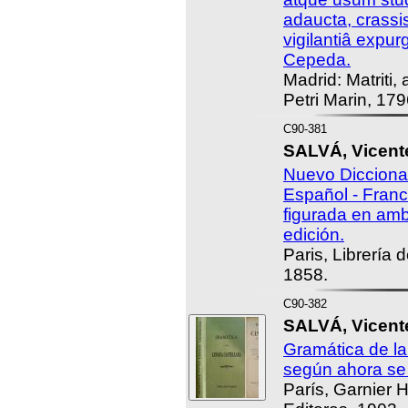
adaucta, crass
vigilantiâ expur
Cepeda.
Madrid: Matriti,
Petri Marin, 179
C90-381
SALVÁ, Vicent
Nuevo Diccionar
Español - Franc
figurada en am
edición.
Paris, Librería
1858.
C90-382
SALVÁ, Vicent
Gramática de l
según ahora se
París, Garnier 