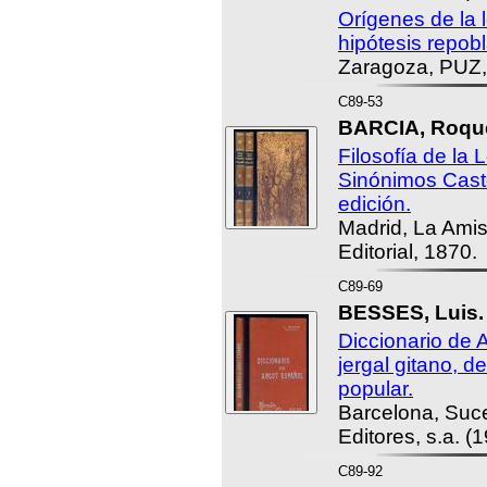
Orígenes de la 
hipótesis repobl
Zaragoza, PUZ,
C89-53
BARCIA, Roqu
Filosofía de la
Sinónimos Cast
edición.
Madrid, La Amis
Editorial, 1870.
C89-69
BESSES, Luis.
Diccionario de 
jergal gitano, d
popular.
Barcelona, Suc
Editores, s.a. (
C89-92