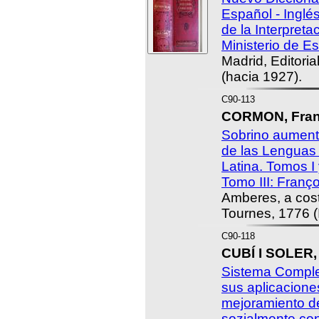
Español - Inglés
de la Interpret
Ministerio de E
Madrid, Editoria
(hacia 1927).
C90-113
CORMON, Fran
Sobrino aument
de las Lenguas
Latina. Tomos I 
Tomo III: Franço
Amberes, a cos
Tournes, 1776 (I-
C90-118
CUBÍ I SOLER,
Sistema Complet
sus aplicaciones
mejoramiento de
sozialmente con