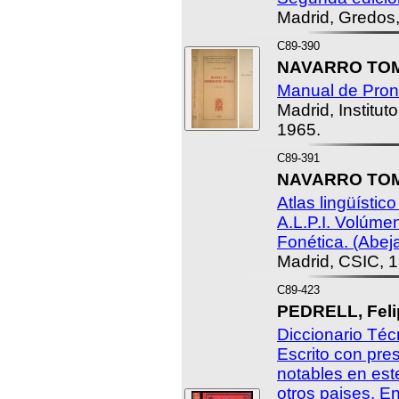
Madrid, Gredos
C89-390
NAVARRO TOM
Manual de Pron
Madrid, Institut
1965.
C89-391
NAVARRO TOMÁ
Atlas lingüístic
A.L.P.I. Volúmen
Fonética. (Abeja
Madrid, CSIC, 
C89-423
PEDRELL, Felip
Diccionario Téc
Escrito con pre
notables en est
otros paises. E