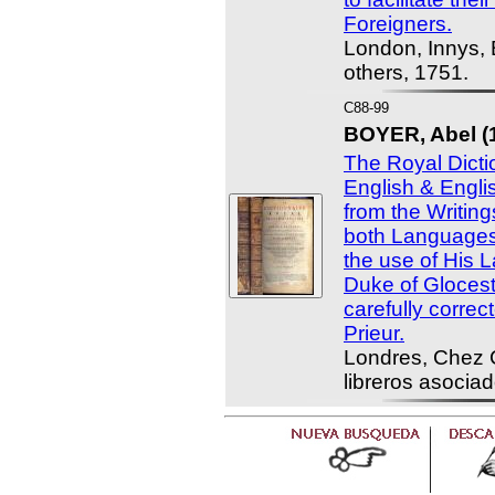
Foreigners.
London, Innys,
others, 1751.
C88-99
BOYER, Abel (
The Royal Dicti
English & Engli
from the Writing
both Languages
the use of His 
Duke of Glocest
carefully corre
Prieur.
Londres, Chez C
libreros asocia