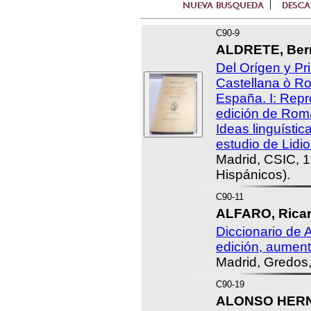
C90-9
ALDRETE, Bern
Del Orígen y Pr
Castellana ò R
España. I: Repr
edición de Roma,
Ideas linguístic
estudio de Lidi
Madrid, CSIC, 
Hispánicos).
C90-11
ALFARO, Ricar
Diccionario de
edición, aumen
Madrid, Gredos
C90-19
ALONSO HERNÁ