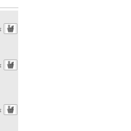
€
€
€