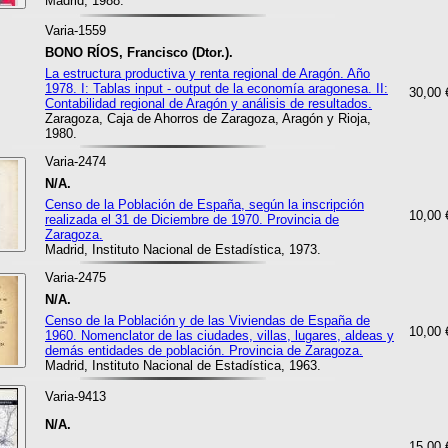
Madrid, 1988.
Varia-1559
BONO RÍOS, Francisco (Dtor.).
La estructura productiva y renta regional de Aragón. Año
1978. I: Tablas input - output de la economía aragonesa. II:
30,00 
Contabilidad regional de Aragón y análisis de resultados.
Zaragoza, Caja de Ahorros de Zaragoza, Aragón y Rioja,
1980.
Varia-2474
N/A.
Censo de la Población de España, según la inscripción
10,00 
realizada el 31 de Diciembre de 1970. Provincia de
Zaragoza.
Madrid, Instituto Nacional de Estadística, 1973.
Varia-2475
N/A.
Censo de la Población y de las Viviendas de España de
10,00 
1960. Nomenclator de las ciudades, villas, lugares, aldeas y
demás entidades de población. Provincia de Zaragoza.
Madrid, Instituto Nacional de Estadística, 1963.
Varia-9413
N/A.
15,00 