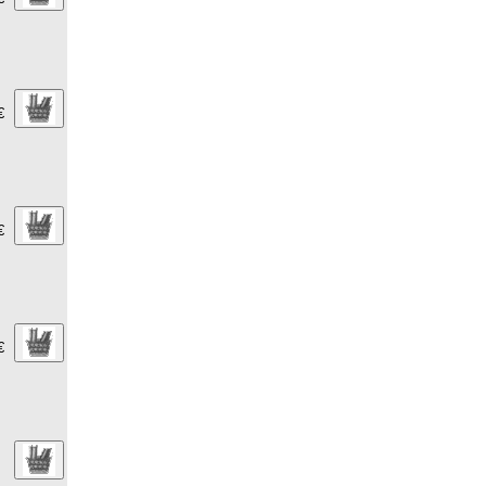
€
€
€