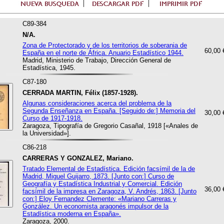
C89-384
N/A.
Zona de Protectorado y de los territorios de soberania de
60,00 
España en el norte de África. Anuario Estadístico 1944.
Madrid, Ministerio de Trabajo, Dirección General de
Estadística, 1945.
C87-180
CERRADA MARTIN, Félix (1857-1928).
Algunas consideraciones acerca del problema de la
Segunda Enseñanza en España. [Seguido de:] Memoria del
30,00 
Curso de 1917-1918.
Zaragoza, Tipografía de Gregorio Casañal, 1918 [«Anales de
la Universidad»].
C86-218
CARRERAS Y GONZALEZ, Mariano.
Tratado Elemental de Estadística. Edición facsímil de la de
Madrid, Miguel Guijarro, 1873. [Junto con:] Curso de
Geografía y Estadística Industrial y Comercial. Edición
36,00 
facsímil de la impresa en Zaragoza, V. Andrés, 1863. [Junto
con:] Eloy Fernandez Clemente: «Mariano Carreras y
González. Un economista aragonés impulsor de la
Estadística moderna en España».
Zaragoza, 2000.