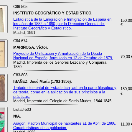
C86-505
INSTITUTO GEOGRÁFICO Y ESTADÍSTICO.
Estadística de la Emigración e Inmigración de España en
150,00
los años de 1882 a 1890, por la Dirección General del
€
Instituto Geográfico y Estadístico.
Madrid, 1891.
C84-674
MARIÑOSA, Víctor.
Proyecto de Unificación y Amortización de la Deuda
70,00 
Nacional de España, formulado en 12 de Octubre de 1879.
Madrid, Imprenta de los Señores Lezcano y Compañía,
1880.
C83-808
IBAÑEZ, José María (1793-1856).
Tratado elemental de Estadística, así en la parte filosófica y
180,00
de teoría, como en la aplicación de sus principios a la
€
prácticas.
Madrid, Imprenta del Colegio de Sordo-Mudos, 1844-1845.
Lista3-503
N/A.
Aragón. Padrón Municipal de habitantes a1 de Abril de 1986.
11,00 
Características de la población.