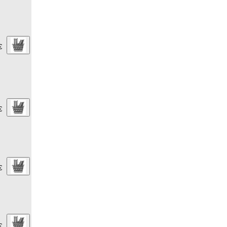
€
€
€
€