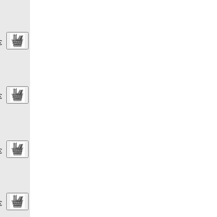
€
€
€
€