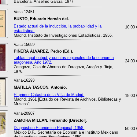
Barcelona, Anselmo García, 1977.
Varia-12451
BUSTO, Eduardo Hernán del.
Estado actual de la inducción, la probabilidad y la
10,00 
estadística.
Madrid, Instituto de Investigaciones Estadísticas, 1956.
Varia-15689
PIÑERA ÁLVAREZ, Pedro (Ed.).
Tablas input-output y cuentas regionales de la economía
24,00 
aragonesa. Año 1972.
Zaragoza, Caja de Ahorros de Zaragoza, Aragón y Rioja,
1976.
Varia-16293
MATILLA TASCÓN, Antonio.
El primer Catastro de la Villa de Madrid.
18,00 
Madrid, 1961 [Extaído de 'Revista de Archivos, Bibliotecas y
Museos'].
Varia-20907
ZAMORA MILLÁN, Fernando [Director].
Diagnóstico Económico Regional, 1958.
50,00 
México D.F., Secretaría de Economía e Instituto Mexicano
de Investigaciones Económicas, 1959.