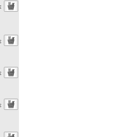
€
€
€
€