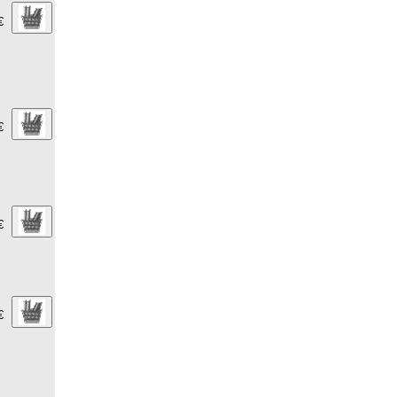
€
€
€
€