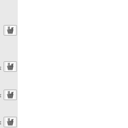
€
€
€