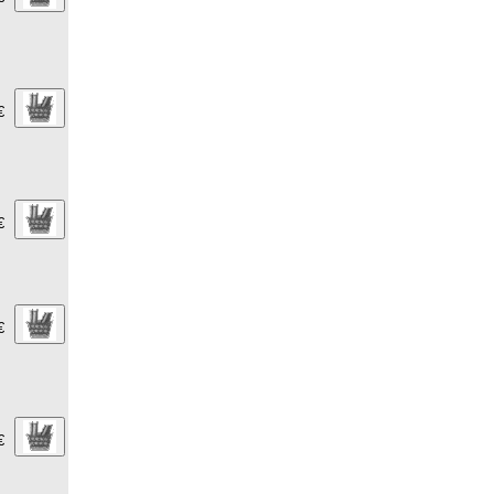
€
€
€
€