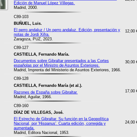
Edición de Manuel López Villegas.
Madrid, 2000.
C89-103
BUÑUEL, Luis.
El perro andaluz / Un perro andaluz. Edición, presentación y
12,00 
notas de Jordi Xifra.
Zaragoza, PUZ, 2023.
C89-127
CASTIELLA, Fernando María.
Documentos sobre Gibraltar presentados a las Cortes
30,00 
españolas por el Ministro de Asuntos Exteriores.
Madrid, Imprenta del Ministerio de Asuntos Exteriores, 1966.
C89-128
CASTIELLA, Fernando María (et al.).
17,00 
Razones de España sobre Gibraltar.
Madrid, Aguilar, 1966.
C89-160
DÍAZ DE VILLEGAS, José.
El Estrecho de Gibraltar. Su función en la Geopolítica
24,00 
Nacional, por 'Hispanus'. Cuarta edición, corregida y
aumentada.
Madrid, Editora Nacional, 1953.