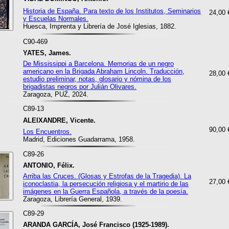
Historia de España. Para texto de los Institutos, Seminarios
24,00 
y Escuelas Normales.
Huesca, Imprenta y Librería de José Iglesias, 1882.
C90-469
YATES, James.
De Mississippi a Barcelona. Memorias de un negro
americano en la Brigada Abraham Lincoln. Traducción,
28,00 
estudio preliminar, notas, glosario y nómina de los
brigadistas negros por Julián Olivares.
Zaragoza, PUZ, 2024.
C89-13
ALEIXANDRE, Vicente.
90,00 
Los Encuentros.
Madrid, Ediciones Guadarrama, 1958.
C89-26
ANTONIO, Félix.
Arriba las Cruces. (Glosas y Estrofas de la Tragedia). La
27,00 
iconoclastia, la persecución religiosa y el martirio de las
imágenes en la Guerra Española, a través de la poesía.
Zaragoza, Librería General, 1939.
C89-29
ARANDA GARCÍA, José Francisco (1925-1989).