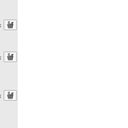
€
€
€