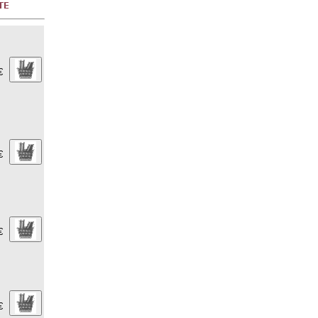
€
€
€
€