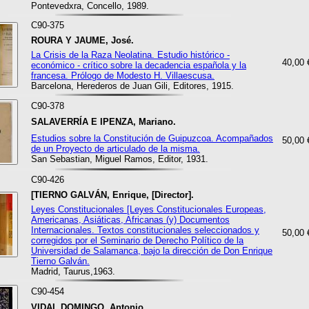
Pontevedxra, Concello, 1989.
C90-375
ROURA Y JAUME, José.
La Crisis de la Raza Neolatina. Estudio histórico -
40,00 
económico - crítico sobre la decadencia española y la
francesa. Prólogo de Modesto H. Villaescusa.
Barcelona, Herederos de Juan Gili, Editores, 1915.
C90-378
SALAVERRÍA E IPENZA, Mariano.
Estudios sobre la Constitución de Guipuzcoa. Acompañados
50,00 
de un Proyecto de articulado de la misma.
San Sebastian, Miguel Ramos, Editor, 1931.
C90-426
[TIERNO GALVÁN, Enrique, [Director].
Leyes Constitucionales [Leyes Constitucionales Europeas,
Americanas, Asiáticas, Africanas (y) Documentos
Internacionales. Textos constitucionales seleccionados y
50,00 
corregidos por el Seminario de Derecho Político de la
Universidad de Salamanca, bajo la dirección de Don Enrique
Tierno Galván.
Madrid, Taurus,1963.
C90-454
VIDAL DOMINGO, Antonio.