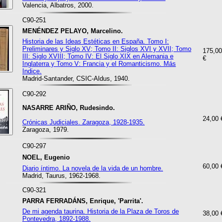
Valencia, Albatros, 2000.
C90-251
MENÉNDEZ PELAYO, Marcelino.
Historia de las Ideas Estéticas en España. Tomo I:
Preliminares y Siglo XV; Tomo II: Siglos XVI y XVII; Tomo
175,00
III: Siglo XVIII; Tomo IV: El Siglo XIX en Alemania e
€
Inglaterra y Tomo V: Francia y el Romanticismo. Más
Indice.
Madrid-Santander, CSIC-Aldus, 1940.
C90-292
NASARRE ARIÑO, Rudesindo.
24,00 
Crónicas Judiciales. Zaragoza, 1928-1935.
Zaragoza, 1979.
C90-297
NOEL, Eugenio
60,00 
Diario íntimo. La novela de la vida de un hombre.
Madrid, Taurus, 1962-1968.
C90-321
PARRA FERRADÁNS, Enrique, 'Parrita'.
De mi agenda taurina. Historia de la Plaza de Toros de
38,00 
Pontevedra, 1892-1988.