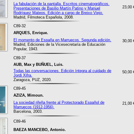
La fabulación de la pantalla. Escritos cinematográficos.
23,00 
Presentaciones de Basilio Martín Patino y Manuel
Rodríguez Mateos. Edición a cargo de Breixo Viejo.
Madrid, Filmoteca Española, 2008.
C89-32
ARQUES, Enrique.
El momento de España en Marruecos. Segunda edición.
30,00 
Madrid, Ediciones de la Vicesecretaría de Educación
Popular, 1943.
C89-37
AUB, Max y BUÑUEL, Luis.
Todas las conversaciones. Edición íntegra al cuidado de
50,00 
Jordi Xifra.
Zaragoza, PUZ, 2020.
C89-45
AZIZA, Mimoun.
La sociedad rifeña frente al Protectorado Español de
21,00 
Marruecos (1912-1956).
Barcelona, 2003.
C89-46
BAEZA MANCEBO, Antonio.