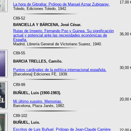
17,00 
La hora de Gibraltar. Prólogo de Manuel Aznar Zubigaray.
Toledo, Ediciones Toledo, 1942.
C89-52
BANCIELLA Y BÁRCENA, José César.
Rutas de Imperio. Fernando Poo y Guinea. Su significación
36,00 
actual y potencial ante las necesidades económicas de
España.
Madrid, Librería General de Victoriano Suarez, 1940.
C89-55
BARCIA TRELLES, Camilo.
30,00 
Puntos cardinales de la política internacional española.
[Barcelona] Ediciones FE, 1939.
C89-99
BUÑUEL, Luis (1900-1983).
20,00 
Mi último suspiro. Memorias.
Barcelona, Plaza Janés, 1982.
C89-102
BUÑUEL, Luis.
Escritos de Luis Buñuel. Prólogo de Jean-Claude Carrière.
22,00 