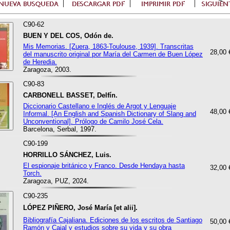
C90-62
BUEN Y DEL COS, Odón de.
Mis Memorias. [Zuera, 1863-Toulouse, 1939]. Transcritas
28,00 
del manuscrito original por María del Carmen de Buen López
de Heredia.
Zaragoza, 2003.
C90-83
CARBONELL BASSET, Delfín.
Diccionario Castellano e Inglés de Argot y Lenguaje
48,00 
Informal. [An English and Spanish Dictionary of Slang and
Unconventional]. Prólogo de Camilo José Cela.
Barcelona, Serbal, 1997.
C90-199
HORRILLO SÁNCHEZ, Luis.
El espionaje británico y Franco. Desde Hendaya hasta
32,00 
Torch.
Zaragoza, PUZ, 2024.
C90-235
LÓPEZ PIÑERO, José María [et alii].
Bibliografía Cajaliana. Ediciones de los escritos de Santiago
50,00 
Ramón y Cajal y estudios sobre su vida y su obra