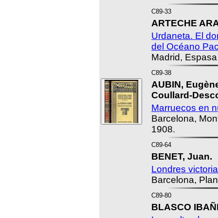
C89-33
ARTECHE ARA
Urdaneta. El do
del Océano Pací
Madrid, Espasa
C89-38
AUBIN, Eugène
Coullard-Desco
Marruecos en nu
Barcelona, Mont
1908.
C89-64
BENET, Juan.
Londres victori
Barcelona, Plan
C89-80
BLASCO IBAÑE