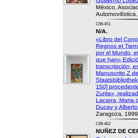
Guillermo Lópe
México, Asocia
Automovilística
C88-451
N/A.
«Libro del Cono
Regnos et Tierr
por el Mundo, e
que han» Edició
transcripción, e
Manuscrito Z de
Staatsbibliothe
150] procedent
Zurita», realiz
Lacarra, Maria 
Ducay y Alberto
Zaragoza, 1999
C88-462
NUÑEZ DE CEP