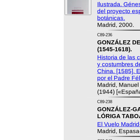
Ilustrada. Génes
del proyecto es
botánicas.
Madrid, 2000.
C89-236
GONZÁLEZ DE
(1545-1618).
Historia de las 
y costumbres de
China. [1585]. E
por el Padre Fél
Madrid, Manuel A
(1944) [«España
C89-238
GONZÁLEZ-GA
LÓRIGA TABOA
El Vuelo Madrid
Madrid, Espasa