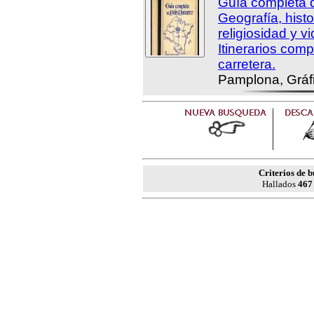
Guía completa d
Geografía, histor
religiosidad y v
Itinerarios compl
carretera.
Pamplona, Gráf
Criterios de 
Hallados
467