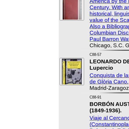
America by the
Century. With a
historical, lingui
value of the Sc
Also a Bibliogra
Columbian Disco
Paul Barron Wa
Chicago, S.C. G
C88-57
LEONARDO D
Lupercio
Conquista de la
de Glòria Cano.
Madrid-Zaragoz
C88-91
BORBÓN AUSTR
(1849-1936).
Viaje al Cercan
(Constantinopla