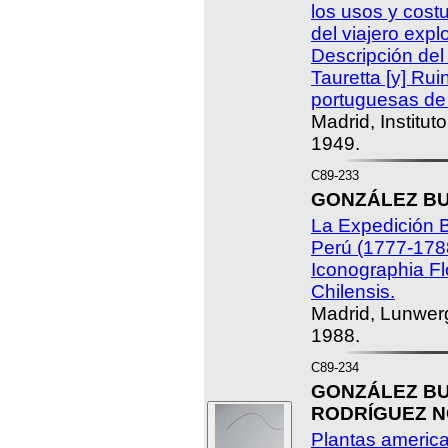
los usos y cost
del viajero expl
Descripción del
Tauretta [y] Rui
portuguesas de
Madrid, Institut
1949.
C89-233
GONZÁLEZ BUEN
La Expedición B
Perú (1777-1788).
Iconographia Fl
Chilensis.
Madrid, Lunwerg
1988.
C89-234
GONZÁLEZ BUE
RODRÍGUEZ NO
Plantas americ