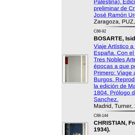
Palestina). Edic
preliminar de Cr
José Ramón Urqu
Zaragoza, PUZ,
C88-92
BOSARTE, Isido
Viaje Artístico 
España. Con el j
Tres Nobles Art
épocas a que p
Primero: Viage 
Burgos. Reprodu
la edición de M
1804. Prólogo d
Sanchez.
Madrid, Turner,
C88-144
CHRISTIAN, Fre
1934).