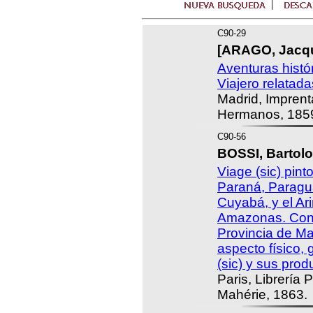
C90-29
[ARAGO, Jacqu
Aventuras histó
Viajero relatada
Madrid, Imprent
Hermanos, 185
C90-56
BOSSI, Bartolo
Viage (sic) pint
Paraná, Paragu
Cuyabá, y el Ari
Amazonas. Con l
Provincia de Ma
aspecto físico, 
(sic) y sus prod
Paris, Librería 
Mahérie, 1863.