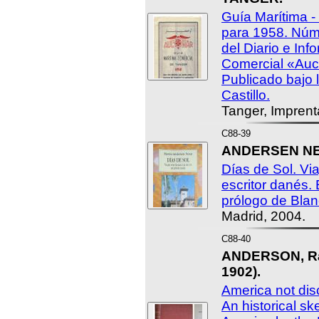
Guía Marítima -
para 1958. Núme
del Diario e Inf
Comercial «Auc
Publicado bajo 
Castillo.
Tanger, Impren
C88-39
ANDERSEN NEXØ
Días de Sol. Vi
escritor danés. 
prólogo de Blan
Madrid, 2004.
C88-40
ANDERSON, Ra
1902).
America not di
An historical sk