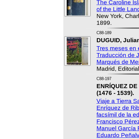
The Caroline Isl
of the Little Lan
New York, Charl
1899.
C88-189
DUGUID, Julian
Tres meses en e
Traducción de J
Marqués de Merr
Madrid, Editoria
C88-197
ENRÍQUEZ DE 
(1476 - 1539).
Viaje a Tierra 
Enríquez de Ri
facsímil de la ed
Francisco Pérez
Manuel García 
Eduardo Peñal