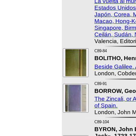
La vuelta al mun
Estados Unidos
Japón, Corea, M
Macao, Hong-Kon
Singapore, Birma
Ceilán, Sudán, 
Valencia, Edito
C89-84
BOLITHO, Henry
Beside Galilee. 
London, Cobde
C89-91
BORROW, Georg
The Zincali, or 
of Spain.
London, John M
C89-104
BYRON, John B
Jack», 1723-17