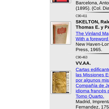
Barcelona, Anto
(1895). (Col. Di
C90-411
SKELTON, Ral
Thomas E. y P
The Vinland Map
With a foreword
New Haven-Lond
Press, 1965.
C90-463
VV.AA.
Cartas edificant
las Missiones E
por algunos mis
Compañía de Je
idioma francés 
Tomo Quarto.
Madrid, Imprent
Fernandez, 175