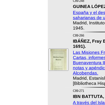
C89-248
GUINEA LÓPEZ,
España y el des
saharianas de u
Madrid, Institut
1945.
C89-266
IBÁÑEZ, Fray 
1691).
Las Misiones F
Cartas, informe
Buenaventura Ib
notas y apéndic
Alcobendas.
Madrid, Estanis
[Bibliotheca Hi
C89-271
IBN BATTUTA,
A través del Isl