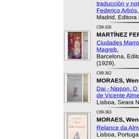
traducción y not
Federico Arbós.
Madrid, Editora
C89-326
MARTÍNEZ FER
Ciudades Marro
Magreb.
Barcelona, Edito
(1929).
C89-362
MORAES, Wence
Dai - Nippon. O
de Vicente Alme
Lisboa, Seara 
C89-363
MORAES, Wenc
Relance da Alm
Lisboa, Portugal