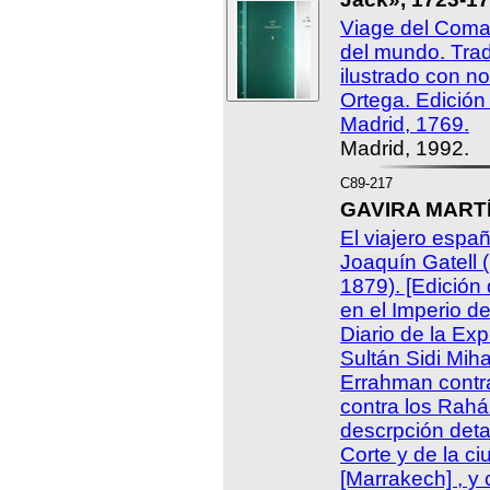
Viage del Coma
del mundo. Trad
ilustrado con n
Ortega. Edición 
Madrid, 1769.
Madrid, 1992.
C89-217
GAVIRA MARTÍN
El viajero espa
Joaquín Gatell (
1879). [Edición
en el Imperio d
Diario de la Exp
Sultán Sidi Mi
Errahman contr
contra los Rah
descrpción detal
Corte y de la c
[Marrakech] , y