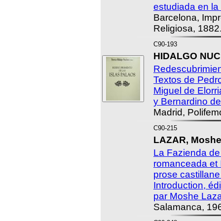
estudiada en la
Barcelona, Impre
Religiosa, 1882
C90-193
HIDALGO NUCHE
Redescubrimient
Textos de Pedr
Miguel de Elorri
y Bernardino d
Madrid, Polifem
C90-215
LAZAR, Moshe 
La Fazienda de U
romanceada et I
prose castillane
Introduction, édi
par Moshe Laza
Salamanca, 196