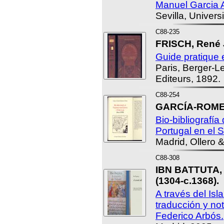
Manuel Garcia 
Sevilla, Univers
C88-235
FRISCH, René J
Guide pratique 
Paris, Berger-Le
Editeurs, 1892.
C88-254
GARCÍA-ROMER
Bio-bibliografía
Portugal en el S
Madrid, Ollero 
C88-308
IBN BATTUTA,
(1304-c.1368).
A través del Isl
traducción y not
Federico Arbós.