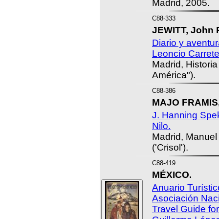
Madrid, 2005.
C88-333
JEWITT, John 
Diario y aventu
Leoncio Carrete
Madrid, Histori
América").
C88-386
MAJO FRAMIS,
J. Hanning Spek
Nilo.
Madrid, Manuel 
('Crisol').
C88-419
MÉXICO.
Anuario Turísti
Asociación Naci
Travel Guide for