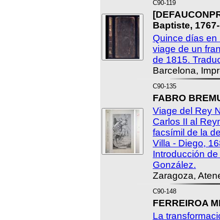
C90-119
[DEFAUCONPRE
Baptiste, 1767-
Quince días en 
viage de un fran
de 1815. Traduc
Barcelona, Impr
C90-135
FABRO BREMUN
Viage del Rey 
Carlos II al Re
facsímil de la 
Villa - Diego, 1
Introducción de
González.
Zaragoza, Aten
C90-148
FERREIROA MI
La transformac