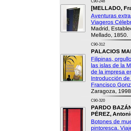
C90-248
[MELLADO, Fra
Aventuras extra
Viageros Célebr
Madrid, Estable
Mellado, 1850.
C90-312
PALACIOS MAR
Filipinas, orgul
las islas de la 
de la impresa e
Introducción de
Francisco Gonz
Zaragoza, 1998
C90-320
PARDO BAZÁN,
PÉREZ, Antoni
Botones de mues
pintoresca. Viaj