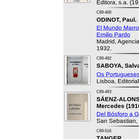
Editora, s.a. (19
C89-400
ODINOT, Paul.
El Mundo Marro
Emilio Pardo
Madrid, Agencia
1932.
C89-482
SABOYA, Salva
Os Portugueses
Lisboa, Editoria
C89-483
SÁENZ-ALONS
Mercedes (191
Del Bósforo a Gi
San Sebastian, 
C89-516
TANGER.