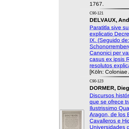
1767.
C90-121
DELVAUX, Andr
Paratitla sive 
explicatio Decr
IX. (Seguido de
Schonorremberg
Canonici per va
casus ex ipsis 
resolutos explic
[Köln: Coloniae
C90-123
DORMER, Dieg
Discursos histór
que se ofrece tr
Ilustrissimo Qu
Aragon, de los 
Cavalleros e Hi
Universidades 