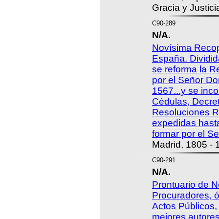
Gracia y Justici
C90-289
N/A.
Novísima Recop
España. Dividid
se reforma la R
por el Señor Don
1567...y se inc
Cédulas, Decre
Resoluciones R
expedidas hast
formar por el S
Madrid, 1805 - 
C90-291
N/A.
Prontuario de N
Procuradores, ó
Actos Públicos,
mejores autores