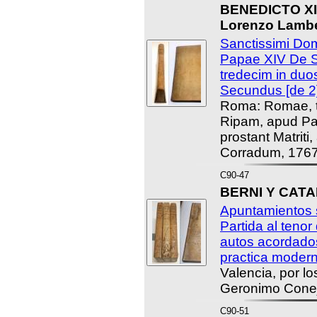
BENEDICTO XIV
Lorenzo Lamber
Sanctissimi Dom
Papae XIV De S
tredecim in duo
Secundus [de 2]
Roma: Romae, t
Ripam, apud Pa
prostant Matrit
Corradum, 1767
C90-47
BERNI Y CATAL
Apuntamientos 
Partida al tenor
autos acordado
practica modern
Valencia, por l
Geronimo Conej
C90-51