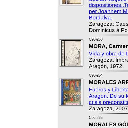
dispositiones..T
per Joannem M
Bordalva.
Zaragoza: Caes
Dominicus á Por
C90-263
MORA, Carmen
Vida y obra de 
Zaragoza, Impr
Aragón, 1972.
C90-264
MORALES ARR
Fueros y Libert
Aragón. De su f
crisis preconsti
Zaragoza, 2007
C90-265
MORALES GÓME