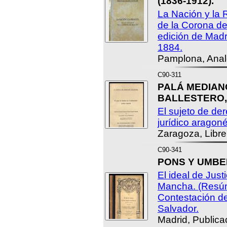
(1836-1912).
La Nación y la 
de la Corona de
edición de Madr
1884.
Pamplona, Anal
C90-311
PALÁ MEDIANO
BALLESTERO, 
El sujeto de de
jurídico aragoné
Zaragoza, Librer
C90-341
PONS Y UMBER
El ideal de Just
Mancha. (Resúme
Contestación d
Salvador.
Madrid, Publica