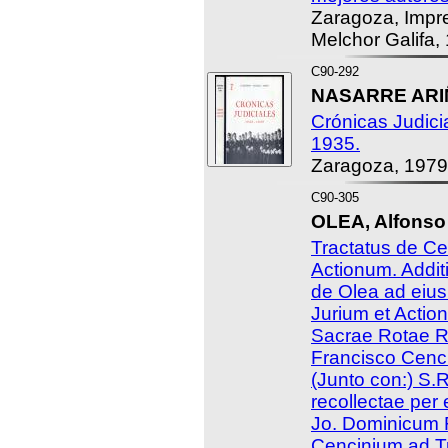
Zaragoza, Impre
Melchor Galifa,
C90-292
NASARRE ARIÑ
Crónicas Judici
1935.
Zaragoza, 1979
C90-305
OLEA, Alfonso
Tractatus de Ce
Actionum. Addit
de Olea ad eiu
Jurium et Acti
Sacrae Rotae 
Francisco Cencin
(Junto con:) S
recollectae per 
Jo. Dominicum 
Cencinium.ad T