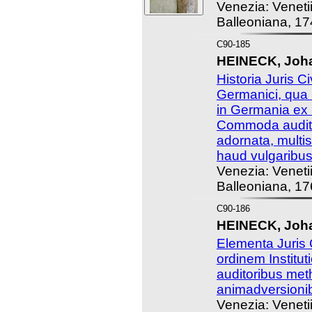
Venezia: Veneti
Balleoniana, 17
C90-185
HEINECK, Joha
Historia Juris C
Germanici, qua 
in Germania ex i
Commoda audit
adornata, multi
haud vulgaribus 
Venezia: Veneti
Balleoniana, 17
C90-186
HEINECK, Joha
Elementa Juris 
ordinem Instit
auditoribus met
animadversionib
Venezia: Veneti