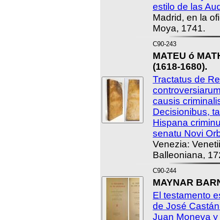
estilo de las Au
Madrid, en la o
Moya, 1741.
C90-243
MATEU ó MATH
(1618-1680).
Tractatus de Re 
controversiarum
causis criminal
Decisionibus, t
Hispana crimin
senatu Novi Orb
Venezia: Veneti
Balleoniana, 17
C90-244
MAYNAR BARN
El testamento e
de José Castán
Juan Moneva y 