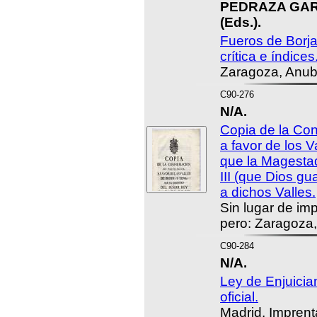
PEDRAZA GARC
(Eds.).
Fueros de Borja
crítica e índices
Zaragoza, Anub
C90-276
N/A.
Copia de la Con
a favor de los V
que la Magesta
III (que Dios gu
a dichos Valles.
Sin lugar de imp
pero: Zaragoza,
C90-284
N/A.
Ley de Enjuicia
oficial.
Madrid, Imprenta