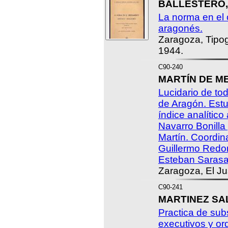
BALLESTERO, 
La norma en el 
aragonés.
Zaragoza, Tipo
1944.
C90-240
MARTÍN DE ME
Lucidario de to
de Aragón. Estu
índice analítico
Navarro Bonilla
Martín. Coordin
Guillermo Redon
Esteban Saras
Zaragoza, El Ju
C90-241
MARTINEZ SAL
Practica de sub
executivos y or