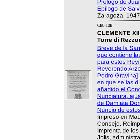
Prólogo de Jua
Epílogo de Salv
Zaragoza, 1947
C90-109
CLEMENTE XIII,
Torre di Rezzo
Breve de la San
que contiene la
para estos Rey
Reverendo Arzo
Pedro Gravina] 
en que se las di
añadido el Conc
Nunciatura, aju
de Damiata Don
Nuncio de esto
Impreso en Madr
Consejo. Reimp
Imprenta de lo
Jolis, administr