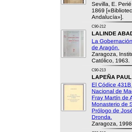
Sevilla, E. Per
1869 [«Bibliot
Andalucía»].
C90-212
LALINDE ABAD
La Gobernación
de Aragón.
Zaragoza, Insti
Católico, 1963.
C90-213
LAPEÑA PAUL, 
El Códice 431B 
Nacional de Mad
Fray Martín de 
Monasterio de 
Prólogo de Jos
Dronda.
Zaragoza, 1998