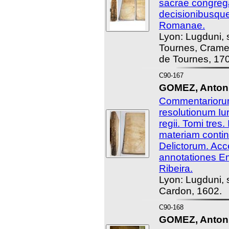
sacrae congregat
decisionibusqu
Romanae.
Lyon: Lugduni, 
Tournes, Cramer
de Tournes, 17
C90-167
GOMEZ, Antoni
Commentarioru
resolutionum Iur
regii. Tomi tres
materiam continet
Delictorum. Acc
annotationes E
Ribeira.
Lyon: Lugduni, 
Cardon, 1602.
C90-168
GOMEZ, Antoni