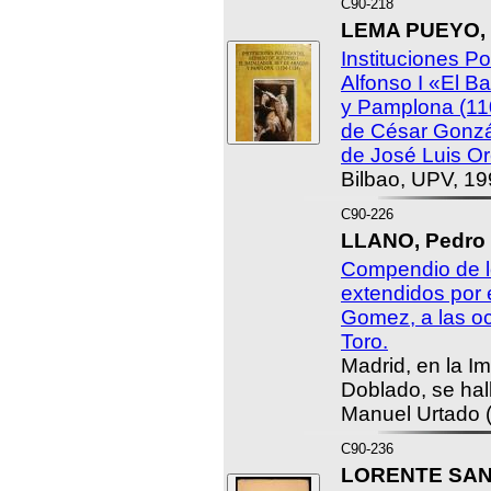
C90-218
LEMA PUEYO, 
Instituciones Po
Alfonso I «El B
y Pamplona (110
de César Gonzá
de José Luis Or
Bilbao, UPV, 19
C90-226
LLANO, Pedro 
Compendio de l
extendidos por 
Gomez, a las oc
Toro.
Madrid, en la 
Doblado, se hall
Manuel Urtado (
C90-236
LORENTE SANZ