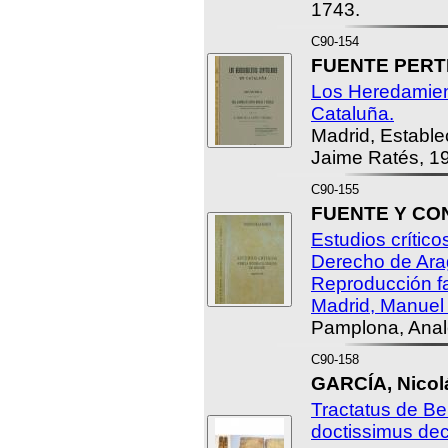
1743.
C90-154
FUENTE PERTE
Los Heredamien
Cataluña.
Madrid, Estable
Jaime Ratés, 1
C90-155
FUENTE Y COND
Estudios críticos
Derecho de Ara
Reproducción fa
Madrid, Manuel 
Pamplona, Anal
C90-158
GARCÍA, Nicol
Tractatus de Be
doctissimus dec