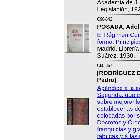
Academia de Ju
Legislación, 19
C90-342
POSADA, Adolf
El Régimen Cons
forma. Principio
Madrid, Librerí
Suárez, 1930.
C90-367
[RODRÍGUEZ 
Pedro].
Apéndice a la e
Segunda, que c
sobre mejorar l
establecerlas 
colocadas por s
Decretos y Órde
franquicias y g
fabricas y á las