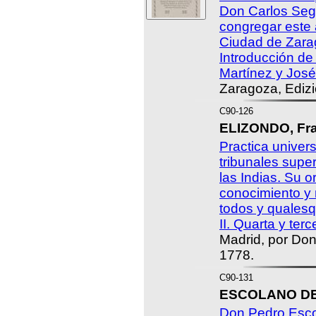
Don Carlos Se
congregar este 
Ciudad de Zarag
Introducción d
Martínez y José
Zaragoza, Edizio
C90-126
ELIZONDO, Fra
Practica univers
tribunales supe
las Indias. Su or
conocimiento y
todos y qualesq
II. Quarta y ter
Madrid, por Don
1778.
C90-131
ESCOLANO DE 
Don Pedro Escol