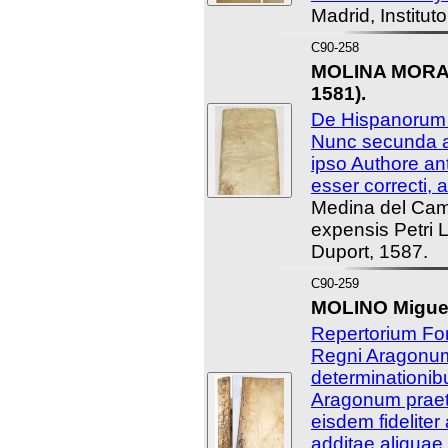
Madrid, Institut
C90-258
MOLINA MORALE
1581).
De Hispanorum P
Nunc secunda a
ipso Authore an
esser correcti, a
Medina del Ca
expensis Petri 
Duport, 1587.
C90-259
MOLINO Miguel
Repertorium Fo
Regni Aragonum
determinationibu
Aragonum praeti
eisdem fideliter
additae aliquae