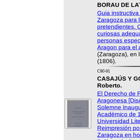
BORAU DE LAT
Guia instructiva
Zaragoza para l
pretendientes. 
curiosas adequ
personas espec
Aragon para el 
(Zaragoza), en l
(1806).
C90-91
CASAJÚS Y G
Roberto.
El Derecho de F
Aragonesa [Disc
Solemne Inaugu
Académico de 1
Universidad Lit
Reimpresión por
Zaragoza en ho