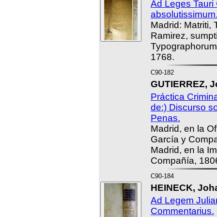
Ad Leges Taur
absolutissimum
Madrid: Matriti, 
Ramirez, sumpti
Typographorum 
1768.
C90-182
GUTIERREZ, J
Práctica Crimin
de:) Discurso so
Penas.
Madrid, en la O
García y Compa
Madrid, en la I
Compañía, 180
C90-184
HEINECK, Joha
Ad Legem Juli
Commentarius.