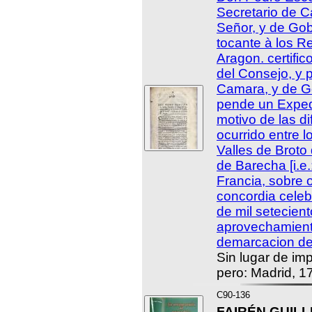
Secretario de 
Señor, y de Gob
tocante à los R
Aragon. certific
del Consejo, y p
Camara, y de G
pende un Exped
motivo de las d
ocurrido entre l
Valles de Broto
de Barecha [i.e.
Francia, sobre 
concordia celeb
de mil setecien
aprovechamient
demarcacion de 
Sin lugar de imp
pero: Madrid, 1
C90-136
FAIRÉN GUILLÉ