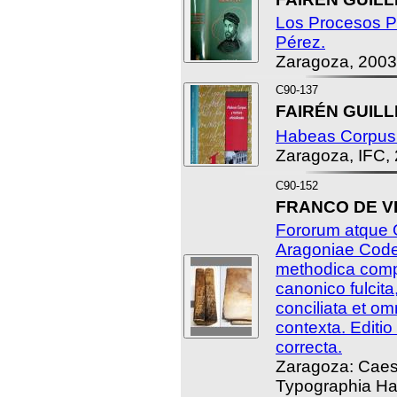
Los Procesos P
Pérez.
Zaragoza, 2003
C90-137
FAIRÉN GUILLÉ
Habeas Corpus y
Zaragoza, IFC,
C90-152
FRANCO DE VI
Fororum atque 
Aragoniae Code
methodica complil
canonico fulcita
conciliata et o
contexta. Editi
correcta.
Zaragoza: Caes
Typographia Ha