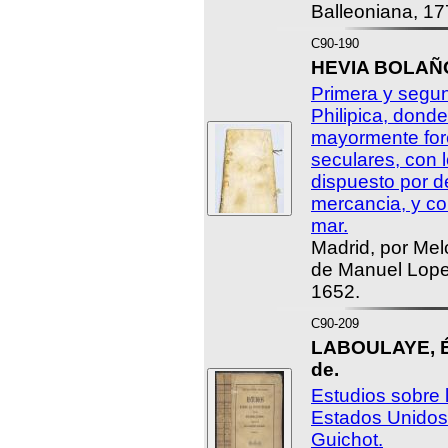
Balleoniana, 17
C90-190
HEVIA BOLAÑO
Primera y segun
Philipica, donde 
mayormente fore
seculares, con l
dispuesto por d
mercancia, y con
mar.
Madrid, por Mel
de Manuel Lope
1652.
C90-209
LABOULAYE, É
de.
Estudios sobre 
Estados Unidos
Guichot.