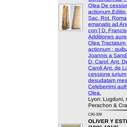
Olea De cession
actionum.Editio
Sac. Rot. Roma
emanatis ad An
con:] D. Francisc
Additiones aure
Olea Tractatum 
actionum : quib
Joannis a Sand
D. Carol. Ant. 
Caroli Ant. de 
cessione iurium
desudatam mess
Celeberrimi aut
Olea.
Lyon: Lugduni,
Perachon & Cram
C90-309
OLIVER Y EST