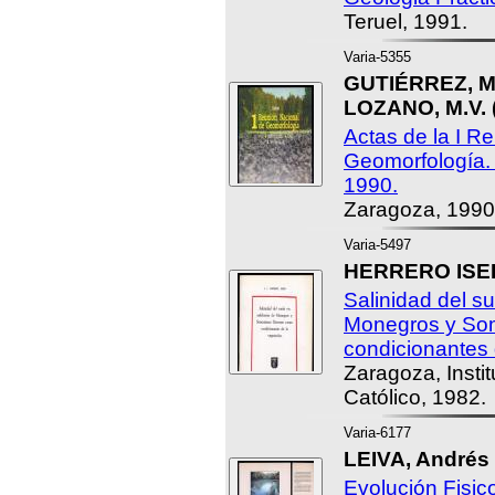
Teruel, 1991.
Varia-5355
GUTIÉRREZ, M.
LOZANO, M.V. (
Actas de la I R
Geomorfología. 
1990.
Zaragoza, 1990
Varia-5497
HERRERO ISERN
Salinidad del s
Monegros y So
condicionantes 
Zaragoza, Insti
Católico, 1982.
Varia-6177
LEIVA, Andrés 
Evolución Fisic