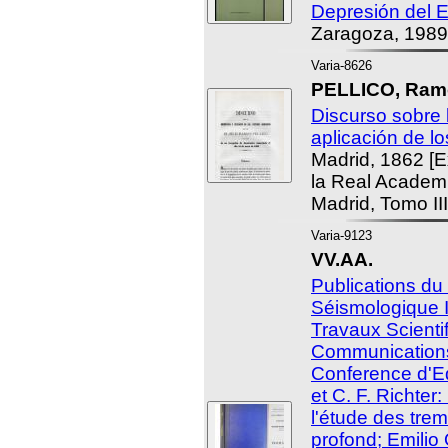
Depresión del E
Zaragoza, 1989
Varia-8626
PELLICO, Ram
Discurso sobre 
aplicación de l
Madrid, 1862 [
la Real Academ
Madrid, Tomo III
Varia-9123
VV.AA.
Publications du
Séismologique In
Travaux Scientif
Communications
Conference d'E
et C. F. Richter
l'étude des trem
profond; Emilio