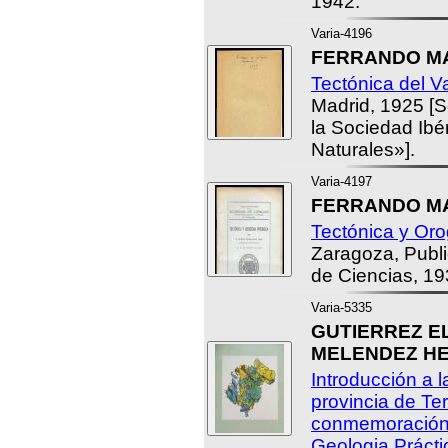
1942.
Varia-4196
FERRANDO MAS
Tectónica del Va
Madrid, 1925 [S
la Sociedad Ibé
Naturales»].
Varia-4197
FERRANDO MAS
Tectónica y Oro
Zaragoza, Publ
de Ciencias, 19
Varia-5335
GUTIERREZ EL
MELENDEZ HEVI
Introducción a l
provincia de Ter
conmemoración
Geologia Prácti