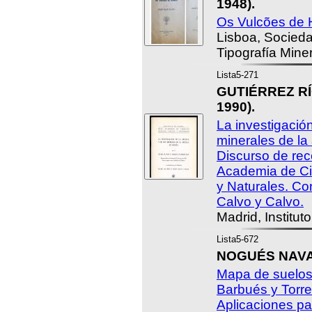
1948).
Os Vulcões de 
Lisboa, Socieda
Tipografía Mine
Lista5-271
GUTIÉRREZ RÍO
1990).
La investigación
minerales de la 
Discurso de rec
Academia de Ci
y Naturales. Co
Calvo y Calvo.
Madrid, Institu
Lista5-672
NOGUÉS NAVA
Mapa de suelos
Barbués y Torr
Aplicaciones p