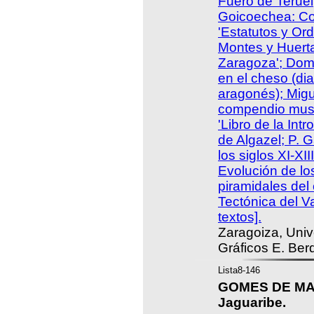
Fuero de Teruel;
Goicoechea: Con
'Estatutos y Or
Montes y Huert
Zaragoza'; Domi
en el cheso (dia
aragonés); Migu
compendio mus
'Libro de la Int
de Algazel; P. 
los siglos XI-XI
Evolución de lo
piramidales del
Tectónica del Va
textos].
Zaragoiza, Univ
Gráficos E. Ber
Lista8-146
GOMES DE MAT
Jaguaribe.