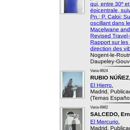
qui, entre 30º e
épicentrale, su
Pn.; P. Caloi: 
oscillant dans le
Macelwane and 
Revised Travel-
Rapport sur les 
direction des vib
Nogent-le-Routr
Daupeley-Gouve
Varia-9824
RUBIO NÚÑEZ,
El Hierro.
Madrid, Public
(Temas Español
Varia-9982
SALCEDO, Ern
El Mercurio.
Madrid, Public