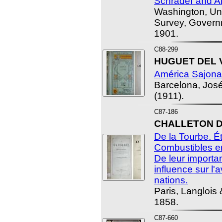
Schrader and A
Washington, Uni
Survey, Governm
1901.
C88-299
HUGUET DEL VI
América Sajona
Barcelona, José 
(1911).
C87-186
CHALLETON D
De la Tourbe. É
Combustibles em
De leur importan
influence sur l'a
nations.
Paris, Langlois 
1858.
C87-660