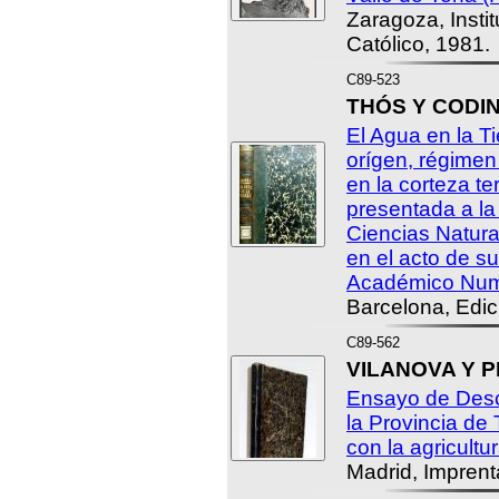
Zaragoza, Insti
Católico, 1981.
C89-523
THÓS Y CODINA,
El Agua en la Ti
orígen, régimen
en la corteza te
presentada a l
Ciencias Natura
en el acto de su
Académico Nume
Barcelona, Edic
C89-562
VILANOVA Y PI
Ensayo de Desc
la Provincia de 
con la agricultu
Madrid, Imprent