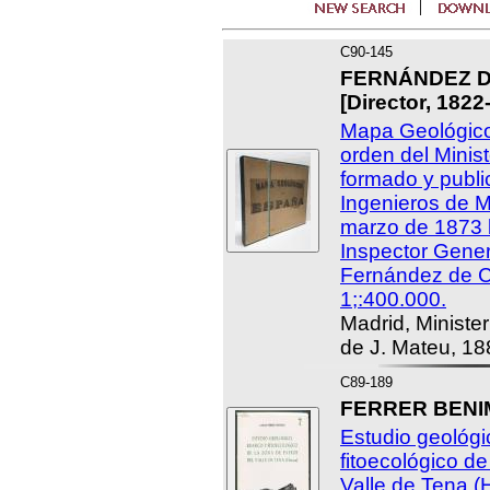
C90-145
FERNÁNDEZ D
[Director, 1822
Mapa Geológico
orden del Minis
formado y publi
Ingenieros de M
marzo de 1873 b
Inspector Gene
Fernández de C
1;:400.000.
Madrid, Minister
de J. Mateu, 18
C89-189
FERRER BENIME
Estudio geológi
fitoecológico de
Valle de Tena (