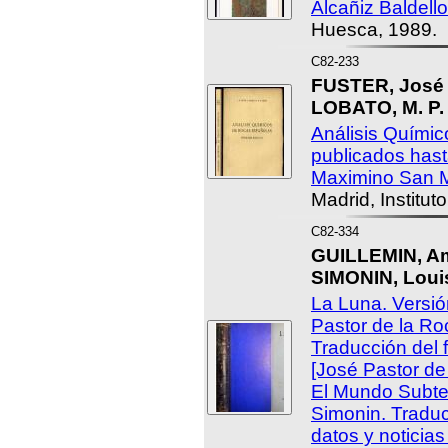
Alcañiz Baldello
Huesca, 1989.
C82-233
FUSTER, José 
LOBATO, M. P.
Análisis Quími
publicados hast
Maximino San M
Madrid, Institu
C82-334
GUILLEMIN, Am
SIMONIN, Louis
La Luna. Versi
Pastor de la Roc
Traducción del f
[José Pastor de
El Mundo Subte
Simonin. Traduc
datos y noticia