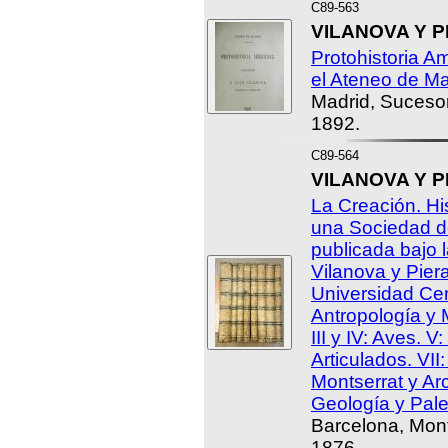
C89-563
VILANOVA Y PI
Protohistoria A
el Ateneo de Ma
Madrid, Suceso
1892.
C89-564
VILANOVA Y PIE
La Creación. His
una Sociedad de
publicada bajo 
Vilanova y Piera
Universidad Cent
Antropología y 
III y IV: Aves. V
Articulados. VII
Montserrat y Arc
Geología y Pale
Barcelona, Mon
1876.