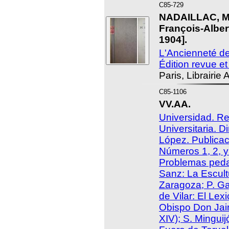
C85-729
NADAILLAC, Ma
François-Alber
1904].
L'Ancienneté d
Édition revue e
Paris, Librairie
C85-1106
VV.AA.
Universidad. Re
Universitaria. D
López. Publicaci
Números 1, 2, y
Problemas peda
Sanz: La Escultu
Zaragoza; P. Ga
de Vilar: El Lex
Obispo Don Jai
XIV); S. Minguij