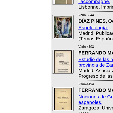
l'accompagne.
Lisbonne, Impri
Varia-3244
DÍAZ PINES, Oc
Espeleología.
Madrid, Public
(Temas Español
Varia-4193
FERRANDO MAS
Estudio de las r
provincia de Za
Madrid, Asociac
Progreso de las
Varia-4194
FERRANDO MAS
Nociones de G
españoles.
Zaragoza, Univ