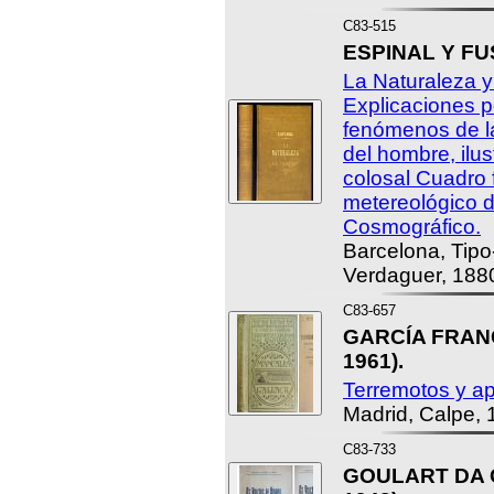
C83-515
ESPINAL Y FU
La Naturaleza y
Explicaciones p
fenómenos de la
del hombre, ilu
colosal Cuadro f
metereológico d
Cosmográfico.
Barcelona, Tipo
Verdaguer, 188
C83-657
GARCÍA FRANCO
1961).
Terremotos y apa
Madrid, Calpe, 
C83-733
GOULART DA C