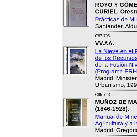
ROYO Y GÓME
CURIEL, Orest
Prácticas de Mi
Santander, Aldu
C87-796
VV.AA.
La Nieve en el 
de los Recurso
de la Fusión Niv
(Programa ERH
Madrid, Ministe
Urbanismo, 199
C85-723
MUÑOZ DE MA
(1846-1928).
Manual de Miner
Agricultura y a l
Madrid, Gregori