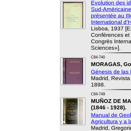
Evolution des i
Sud-Américaine
présentée au I
International d'
Lisboa, 1937 [E
Conférences et
Congrès Internat
Sciences»].
C84-740
MORAGAS, Gon
Génesis de las
Madrid, Revista
1898.
C84-749
MUÑOZ DE MA
(1846 - 1928).
Manual de Geolo
Agricultura y a l
Madrid, Gregori