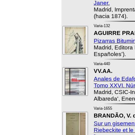
Janer.
Madrid, Imprent
(hacia 1874).
Varia-132
AGUIRRE PRAD
Pizarras Bitumi
Madrid, Editora
Españoles').
Varia-440
VV.AA.
Anales de Edafo
Tomo XXVI. Núm
Madrid, CSIC-In
Albareda', Ener
Varia-1655
BRANDÃO, V. 
Sur un gisemen
Riebeckite et le