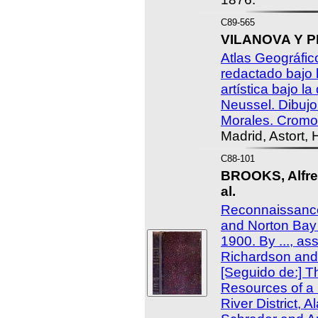
C89-565
VILANOVA Y PIE
Atlas Geográfic
redactado bajo l
artística bajo la
Neussel. Dibujo
Morales. Cromo-
Madrid, Astort,
C88-101
BROOKS, Alfred
al.
Reconnaissanc
and Norton Bay 
1900. By ..., as
Richardson and 
[Seguido de:] T
Resources of a 
River District, 