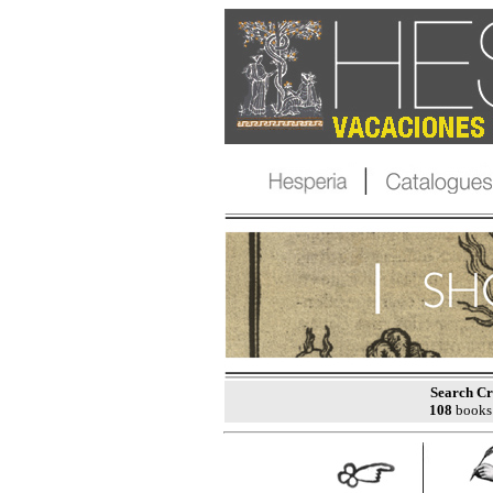
Search Cri
108
books 