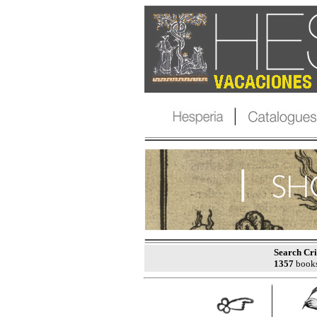
Search Cri
1357
books