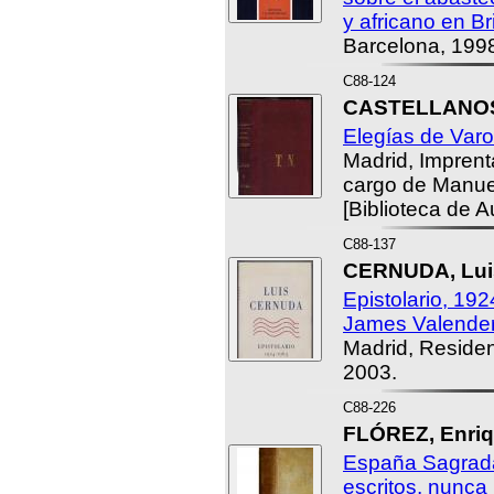
y africano en Br
Barcelona, 199
C88-124
CASTELLANOS, 
Elegías de Varon
Madrid, Imprent
cargo de Manue
[Biblioteca de 
C88-137
CERNUDA, Lui
Epistolario, 192
James Valender
Madrid, Residen
2003.
C88-226
FLÓREZ, Enriq
España Sagrada,
escritos, nunca