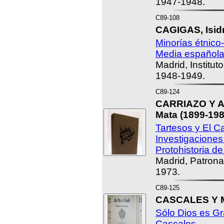
1947-1948.
C89-108
CAGIGAS, Isidr
Minorías étnico
Media española.
Madrid, Institut
1948-1949.
C89-124
CARRIAZO Y A
Mata (1899-198
Tartesos y El C
Investigaciones
Protohistoria de
Madrid, Patron
1973.
C89-125
CASCALES Y M
Sólo Dios es Gr
Cascales.