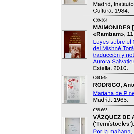
Madrid, Institut
Cultura, 1984.
C88-384
MAIMONIDES [
«Rambam», 113
Leyes sobre el M
del Mishné Torá
traducción y no
Aurora Salvatie
Estella, 2010.
C88-545
RODRIGO, Ant
Mariana de Pin
Madrid, 1965.
C88-663
VÁZQUEZ DE A
('Temístocles')
Por la mañana, p