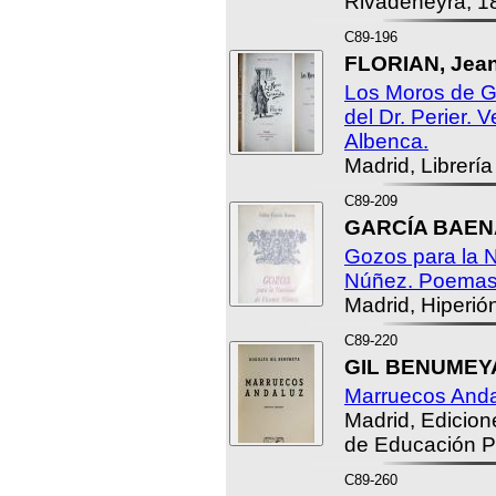
Rivadeneyra, 1
C89-196
FLORIAN, Jean 
Los Moros de G
del Dr. Perier. 
Albenca.
Madrid, Librerí
C89-209
GARCÍA BAENA
Gozos para la 
Núñez. Poemas
Madrid, Hiperió
C89-220
GIL BENUMEYA
Marruecos Anda
Madrid, Edicion
de Educación P
C89-260