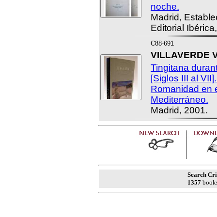
noche.
Madrid, Estable
Editorial Ibérica
C88-691
VILLAVERDE V
Tingitana duran
[Siglos III al VII
Romanidad en e
Mediterráneo.
Madrid, 2001.
Search Cri
1357
books