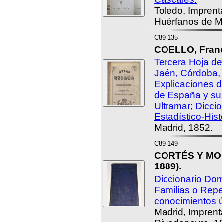
Toledo, Imprent
Huérfanos de Ma
C89-135
COELLO, Franc
Tercera Hoja de
Jaén, Córdoba, 
Explicaciones d
de España y su
Ultramar; Dicci
Estadístico-Hist
Madrid, 1852.
C89-149
CORTÉS Y MOR
1889).
Diccionario Dom
Familias o Repe
conocimientos ú
Madrid, Imprent