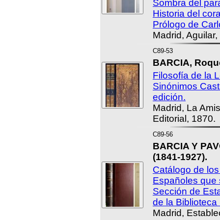
Sombra del para
Historia del co
Prólogo de Car
Madrid, Aguilar,
C89-53
BARCIA, Roqu
Filosofía de la
Sinónimos Cast
edición.
Madrid, La Amis
Editorial, 1870.
C89-56
BARCIA Y PAVÓ
(1841-1927).
Catálogo de los
Españoles que 
Sección de Est
de la Biblioteca
Madrid, Estable