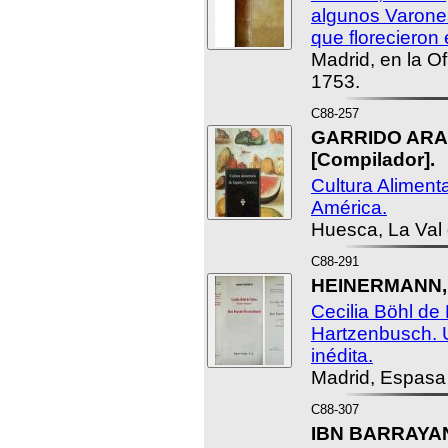
algunos Varone
que florecieron 
Madrid, en la Of
1753.
C88-257
GARRIDO ARAN
[Compilador].
Cultura Aliment
América.
Huesca, La Val
C88-291
HEINERMANN, 
Cecilia Böhl de
Hartzenbusch. 
inédita.
Madrid, Espasa
C88-307
IBN BARRAYAN,