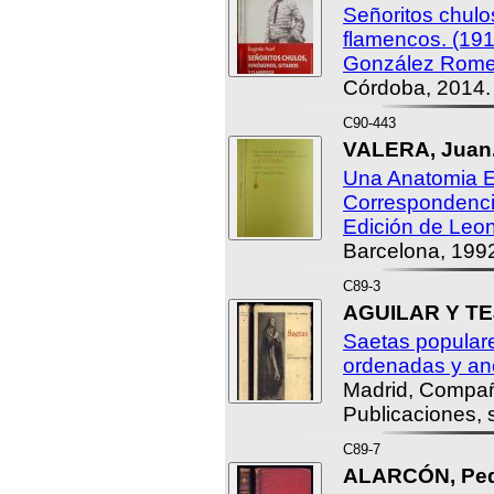
Señoritos chulo
flamencos. (191
González Rome
Córdoba, 2014.
C90-443
VALERA, Juan
Una Anatomia El
Correspondencia
Edición de Leo
Barcelona, 199
C89-3
AGUILAR Y TEJ
Saetas popular
ordenadas y ano
Madrid, Compañ
Publicaciones, s
C89-7
ALARCÓN, Pedr