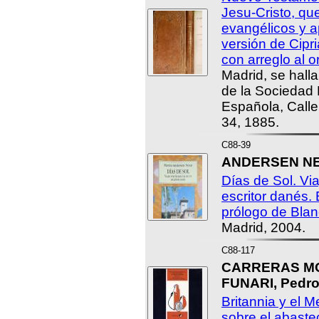
Jesu-Cristo, que
evangélicos y a
versión de Cipr
con arreglo al or
Madrid, se halla
de la Sociedad B
Española, Call
34, 1885.
C88-39
ANDERSEN NEXØ
Días de Sol. Vi
escritor danés. 
prólogo de Blan
Madrid, 2004.
C88-117
CARRERAS MO
FUNARI, Pedro
Britannia y el M
sobre el abaste