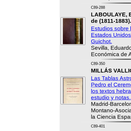
C89-288
LABOULAYE, E
de (1811-1883)
Estudios sobre 
Estados Unidos
Guichot.
Sevilla, Eduardo
Económica de A
C89-350
MILLÁS VALLI
Las Tablas Ast
Pedro el Ceremo
los textos hebra
estudio y notas.
Madrid-Barcelona
Montano-Asociac
la Ciencia Espa
C89-401