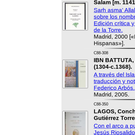
Salam [m. 1141
Sarh asma' Alla
sobre los nombr
Edición crítica 
de la Torre.
Madrid, 2000 [«
Hispanas»].
C88-308
IBN BATTUTA,
(1304-c.1368).
A través del Isl
traducción y not
Federico Arbós.
Madrid, 2005.
C88-350
LAGOS, Conch
Gutiérrez Torre
Con el arco a p
Jesús Riosalido