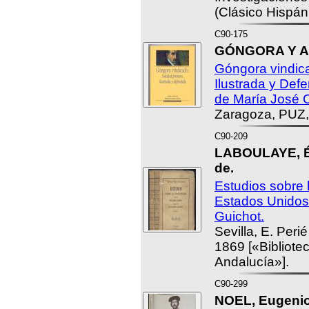
(Clásico Hispán
C90-175
GÓNGORA Y AR
Góngora vindic
Ilustrada y Defe
de María José 
Zaragoza, PUZ,
C90-209
LABOULAYE, É
de.
Estudios sobre 
Estados Unidos
Guichot.
Sevilla, E. Per
1869 [«Bibliot
Andalucía»].
C90-299
NOEL, Eugenio