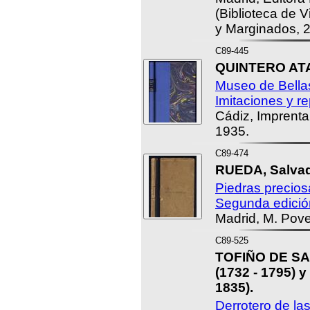
(Biblioteca de 
y Marginados, 2
C89-445
QUINTERO ATA
Museo de Bellas
Imitaciones y r
Cádiz, Imprenta
1935.
C89-474
RUEDA, Salvad
Piedras precios
Segunda edició
Madrid, M. Pov
C89-525
TOFIÑO DE SA
(1732 - 1795) 
1835).
Derrotero de la