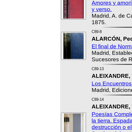
Amores y amorío
y verso.
Madrid, A. de Ca
1875.
C89-8
ALARCÓN, Pedr
El final de Nor
Madrid, Estable
Sucesores de R
C89-13
ALEIXANDRE, V
Los Encuentros
Madrid, Edicio
C89-14
ALEIXANDRE, V
Poesías Comple
la tierra. Espad
destrucción o e