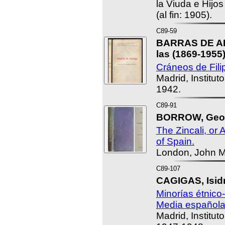
la Viuda e Hijo
(al fin: 1905).
C89-59
BARRAS DE AR
las (1869-1955)
Cráneos de Fili
Madrid, Institu
1942.
C89-91
BORROW, Georg
The Zincali, or 
of Spain.
London, John M
C89-107
CAGIGAS, Isidr
Minorías étnico
Media española
Madrid, Institut