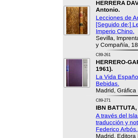
HERRERA DAVI
Antonio.
Lecciones de A
[Seguido de:] L
Imperio Chino.
Sevilla, Imprent
y Compañía, 18
C89-261
HERRERO-GARC
1961).
La Vida Española
Bebidas.
Madrid, Gráfica
C89-271
IBN BATTUTA,
A través del Isl
traducción y not
Federico Arbós.
Madrid, Editora