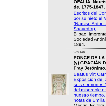
OFALIA, Narci
de, 1775-1847.
Escritos del Co
por su nieto el
(Narciso Antoni
Saavedra).
Bilbao, Imprent
Sociedad Anón
1894.
C89-440
PONCE DE LA 
(y) GRACIÁN 
Fray Jerónimo
Beatus Vir: Car
Exposición del 
seis sermones (
del miserable e
nuestro tiempo. 
notas de Emilia
Madrid, Editora