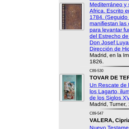
Mediterráneo y 
Africa. Escrito 
1784. (Seguido
manifiestan las
para levantar f
del Estrecho de 
Don Josef Luya
Dirección de Hid
Madrid, en la I
1826.
C89-530
TOVAR DE TER
Un Rescate de l
los Lagarto, il
de los Siglos XV
Madrid, Turner,
C89-547
VALERA, Cipri
Nuevo Testamen