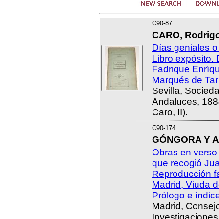
C90-87
CARO, Rodrigo
Días geniales o
Libro expósito.
Fadrique Enríq
Marqués de Tari
Sevilla, Socieda
Andaluces, 188
Caro, II).
C90-174
GÓNGORA Y AR
Obras en verso
que recogió Ju
Reproducción fa
Madrid, Viuda d
Prólogo e índi
Madrid, Consejo
Investigaciones