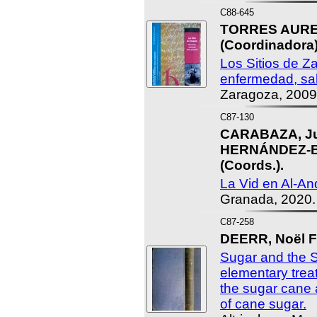
C88-645
TORRES AURED
(Coordinadora)
Los Sitios de Z
enfermedad, sa
Zaragoza, 2009
C87-130
CARABAZA, Jul
HERNÁNDEZ-BE
(Coords.).
La Vid en Al-An
Granada, 2020.
C87-258
DEERR, Noël Fi
Sugar and the 
elementary treat
the sugar cane
of cane sugar.