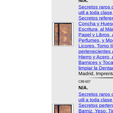
N/A.
Secretos raros 
util a toda clas
Secretos refere
Concha y Hueso,
Escritura, al Má
Papel y Libros, 
Perfumes, y Mod
Licores. Tomo I
pertenecientes 
Hierro y Acero,
Barnices y Toca
limpiar la Denta
Madrid, Imprent
C88-607
N/A.
Secretos raros 
util a toda clas
Secretos perten
Barniz, Yeso, T