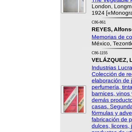
London, Longma
1924 [«Monogra
C86-861
REYES, Alfons
Memorias de co
México, Tezontl
C86-1155
VELÁZQUEZ, L
Industrias Lucra
Colección de re
elaboración de 
perfumería, tint
barnices, vinos 
demás productos
casas. Segunda
fórmulas y adve
fabricación de 
dulces, licores,