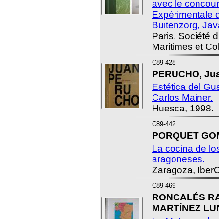
avec le concour
Expérimentale d
Buitenzorg, Jav
Paris, Société 
Maritimes et Co
C89-428
PERUCHO, Jua
Estética del Gu
Carlos Mainer.
Huesca, 1998.
C89-442
PORQUET GOM
La cocina de los
aragoneses.
Zaragoza, IberC
C89-469
RONCALÉS RAB
MARTÍNEZ LUNA