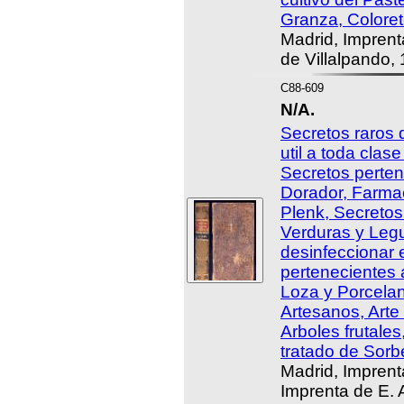
Granza, Coloret
Madrid, Imprent
de Villalpando,
C88-609
N/A.
Secretos raros 
util a toda clas
Secretos pertene
Dorador, Farma
Plenk, Secretos
Verduras y Leg
desinfeccionar 
pertenecientes a
Loza y Porcela
Artesanos, Arte
Arboles frutales
tratado de Sorb
Madrid, Imprent
Imprenta de E.