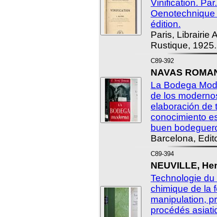
Vinification. Par.
Oenotechnique
édition.
Paris, Librairie
Rustique, 1925.
C89-392
NAVAS ROMANO
La Bodega Mode
de los moderno
elaboración de 
conocimiento es
buen bodeguer
Barcelona, Edito
C89-394
NEUVILLE, Hen
Technologie du
chimique de la fe
manipulation, 
procédés asiati