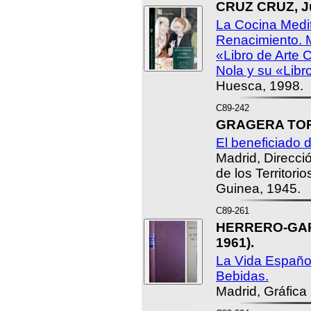
CRUZ CRUZ, Ju
La Cocina Medit
Renacimiento. 
«Libro de Arte C
Nola y su «Libr
Huesca, 1998.
C89-242
GRAGERA TOR
El beneficiado 
Madrid, Direcci
de los Territori
Guinea, 1945.
C89-261
HERRERO-GARC
1961).
La Vida Española
Bebidas.
Madrid, Gráfica