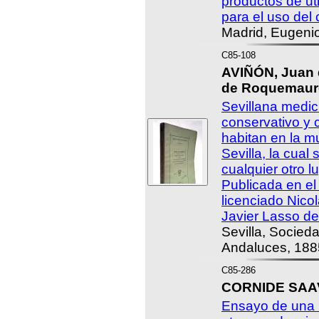
productos de ut
para el uso del 
Madrid, Eugenio
C85-108
AVIÑÓN, Juan 
de Roquemaure,
Sevillana medic
conservativo y 
habitan en la m
Sevilla, la cual
cualquier otro l
Publicada en el
licenciado Nico
Javier Lasso de
Sevilla, Socieda
Andaluces, 188
C85-286
CORNIDE SAAV
Ensayo de una H