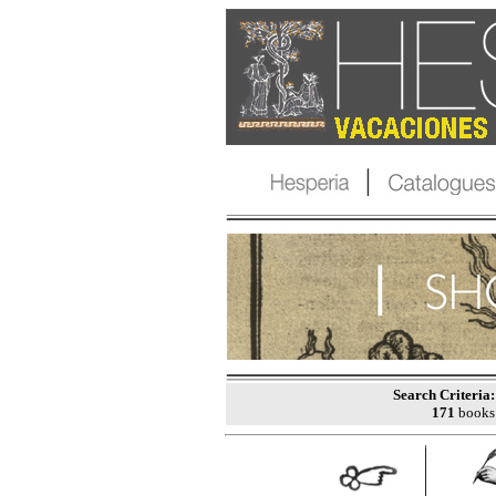
Search Criteria:
171
books 