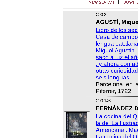
C90-2
AGUSTÍ, Miquel
Libro de los sec
Casa de campo y
lengua catalana
Miguel Agustin .
sacó á luz el añ
; y ahora con ad
otras curiosida
seis lenguas.
Barcelona, en l
Piferrer, 1722.
C90-146
FERNÁNDEZ DU
La cocina del Q
la de 'La Ilustr
Americana', Mad
La cocina del Qu