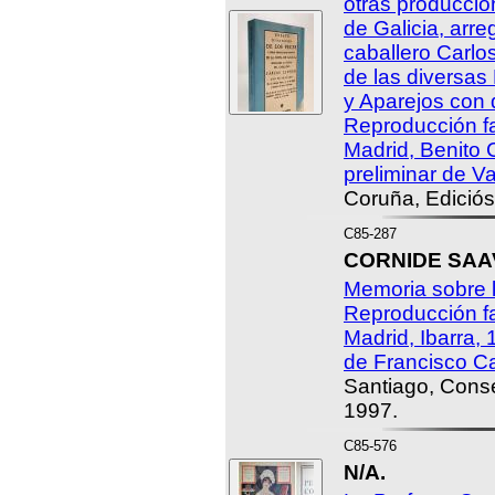
otras produccio
de Galicia, arre
caballero Carlo
de las diversas
y Aparejos con 
Reproducción fa
Madrid, Benito 
preliminar de V
Coruña, Ediciós
C85-287
CORNIDE SAAV
Memoria sobre 
Reproducción fa
Madrid, Ibarra, 
de Francisco Ca
Santiago, Conse
1997.
C85-576
N/A.