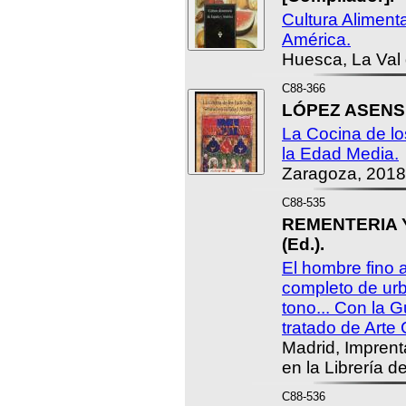
Cultura Aliment
América.
Huesca, La Val
C88-366
LÓPEZ ASENSIO
La Cocina de lo
la Edad Media.
Zaragoza, 2018
C88-535
REMENTERIA Y
(Ed.).
El hombre fino 
completo de urb
tono... Con la G
tratado de Arte
Madrid, Imprent
en la Librería d
C88-536