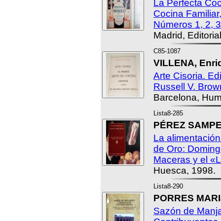
La Perfecta Coc
Cocina Familiar
Números 1, 2, 3,
Madrid, Editoria
C85-1087
VILLENA, Enri
Arte Cisoria. Ed
Russell V. Brow
Barcelona, Hum
Lista8-285
PÉREZ SAMPER
La alimentación
de Oro: Domin
Maceras y el «L
Huesca, 1998.
Lista8-290
PORRES MARIJ
Sazón de Manja