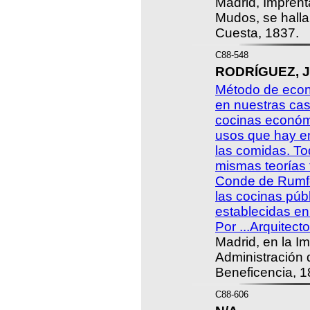
Madrid, Imprent
Mudos, se hallar
Cuesta, 1837.
C88-548
RODRÍGUEZ, Ju
Método de econ
en nuestras cas
cocinas económi
usos que hay 
las comidas. To
mismas teorías f
Conde de Rumfo
las cocinas públ
establecidas en
Por ...Arquitecto
Madrid, en la Im
Administración d
Beneficencia, 1
C88-606