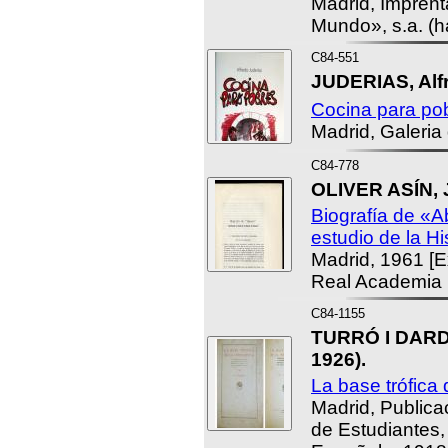
Madrid, Imprent
Mundo», s.a. (h
C84-551
JUDERIAS, Alf
Cocina para po
Madrid, Galeria 
C84-778
OLIVER ASÍN, 
Biografía de «A
estudio de la Hi
Madrid, 1961 [Ex
Real Academia 
C84-1155
TURRÓ I DARD
1926).
La base trófica d
Madrid, Publica
de Estudiantes,