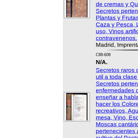
de cremas y Qu
Secretos perten
Plantas y Fruta
Caza y Pesca, 
uso, Vinos artif
contravenenos.
Madrid, Imprent
C88-608
N/A.
Secretos raros 
util a toda clas
Secretos perten
enfermedades d
enseñar a habla
hacer los Color
recreativos, Agu
mesa, Vino, Esc
Moscas cantárid
pertenecientes 
cultivo del Past