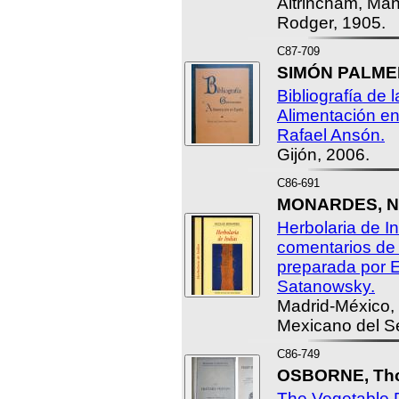
Altrincham, Ma
Rodger, 1905.
C87-709
SIMÓN PALMER,
Bibliografía de 
Alimentación e
Rafael Ansón.
Gijón, 2006.
C86-691
MONARDES, Ni
Herbolaria de I
comentarios de 
preparada por 
Satanowsky.
Madrid-México, D
Mexicano del Se
C86-749
OSBORNE, Thom
The Vegetable P