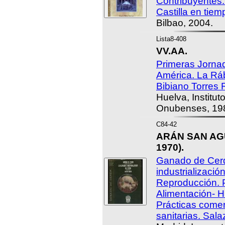
Contribuyentes.
Castilla en tiem
Bilbao, 2004.
Lista8-408
VV.AA.
Primeras Jorna
América. La Ráb
Bibiano Torres 
Huelva, Institut
Onubenses, 19
C84-42
ARÁN SAN AGU
1970).
Ganado de Cerd
industrializació
Reproducción. 
Alimentación- 
Prácticas comer
sanitarias. Sal