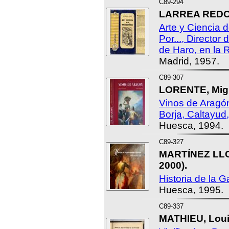
C89-294
LARREA REDON
Arte y Ciencia 
Por..., Director
de Haro, en la R
Madrid, 1957.
C89-307
LORENTE, Migu
Vinos de Aragó
Borja, Caltayud
Huesca, 1994.
C89-327
MARTÍNEZ LLOP
2000).
Historia de la 
Huesca, 1995.
C89-337
MATHIEU, Loui