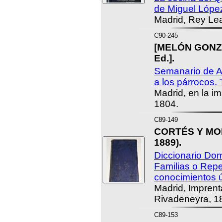
de Miguel López
Madrid, Rey Lea
C90-245
[MELÓN GONZÁ
Ed.].
Semanario de Agr
a los párrocos.
Madrid, en la im
1804.
C89-149
CORTÉS Y MOR
1889).
Diccionario Dom
Familias o Repe
conocimientos ú
Madrid, Imprent
Rivadeneyra, 1
C89-153