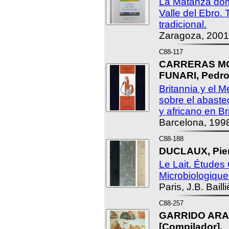
La Matanza domi
Valle del Ebro.
tradicional.
Zaragoza, 2001
C88-117
CARRERAS MO
FUNARI, Pedro
Britannia y el M
sobre el abaste
y africano en Br
Barcelona, 199
C88-188
DUCLAUX, Pierr
Le Lait. Études
Microbiologique
Paris, J.B. Baill
C88-257
GARRIDO ARAN
[Compilador].