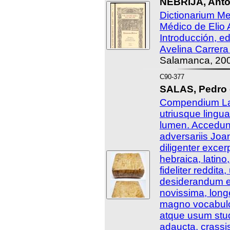
NEBRIJA, Anto
Dictionarium Me
Médico de Elio 
Introducción, ed
Avelina Carrera
Salamanca, 20
C90-377
SALAS, Pedro 
Compendium La
utriusque lingua
lumen. Accedun
adversariis Joa
diligenter excer
hebraica, latin
fideliter reddita, 
desiderandum es
novissima, longè
magno vocabulo
atque usum stud
adaucta, crass