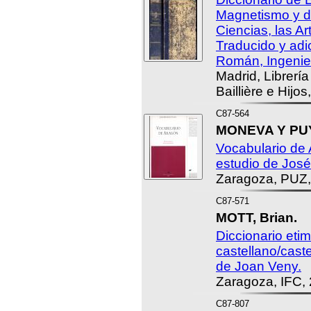
Magnetismo y de
Ciencias, las Art
Traducido y adi
Román, Ingenie
Madrid, Librería 
Baillière e Hijos
C87-564
MONEVA Y PUY
Vocabulario de 
estudio de José
Zaragoza, PUZ,
C87-571
MOTT, Brian.
Diccionario etim
castellano/cast
de Joan Veny.
Zaragoza, IFC,
C87-807