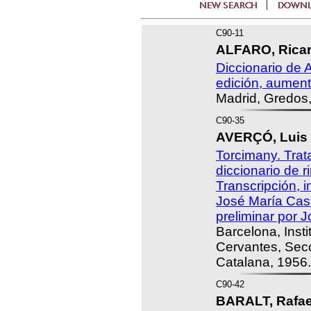
C90-11
ALFARO, Ricar
Diccionario de
edición, aumen
Madrid, Gredos
C90-35
AVERÇÓ, Luis 
Torcimany. Trata
diccionario de r
Transcripción, i
José María Cas
preliminar por 
Barcelona, Insti
Cervantes, Secc
Catalana, 1956.
C90-42
BARALT, Rafael