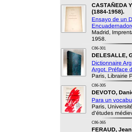
CASTAÑEDA Y 
(1884-1958).
Ensayo de un D
Encuadernador
Madrid, Imprenta
1958.
C86-301
DELESALLE, G
Dictionnaire Ar
Argot. Préface 
Paris, Librairie 
C86-305
DEVOTO, Danie
Para un vocabul
Paris, Universit
d'études médiev
C86-365
FERAUD, Jean -