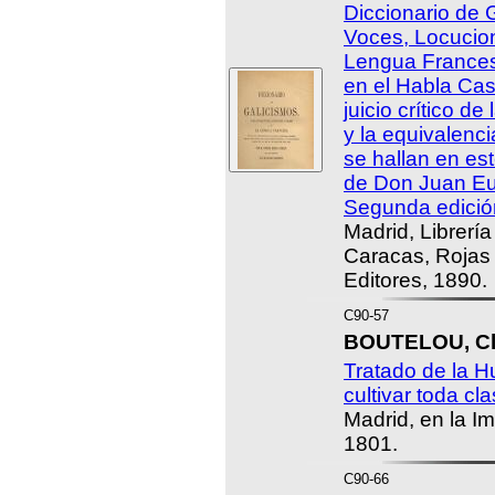
Diccionario de 
Voces, Locucion
Lengua Frances
en el Habla Cas
juicio crítico d
y la equivalenci
se hallan en es
de Don Juan Eu
Segunda edició
Madrid, Librerí
Caracas, Rojas
Editores, 1890.
C90-57
BOUTELOU, Cla
Tratado de la H
cultivar toda cl
Madrid, en la Im
1801.
C90-66