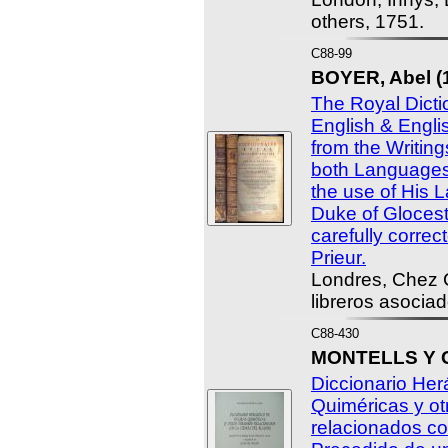
others, 1751.
C88-99
BOYER, Abel (
The Royal Dicti
English & Engli
from the Writing
both Languages
the use of His 
Duke of Glocest
carefully corre
Prieur.
Londres, Chez C
libreros asocia
C88-430
MONTELLS Y G
Diccionario Her
Quiméricas y ot
relacionados co