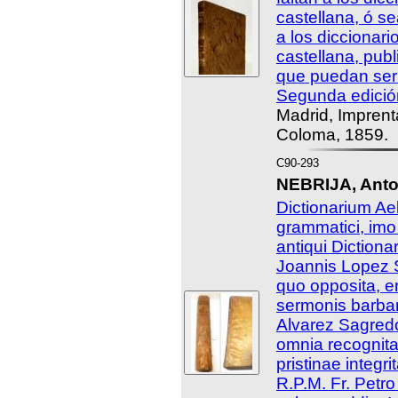
castellana, ó s
a los diccionari
castellana, publ
que puedan ser
Segunda edició
Madrid, Impren
Coloma, 1859.
C90-293
NEBRIJA, Anto
Dictionarium Ael
grammatici, im
antiqui Diction
Joannis Lopez S
quo opposita, 
sermonis barbar
Alvarez Sagredo
omnia recognita
pristinae integri
R.P.M. Fr. Petro