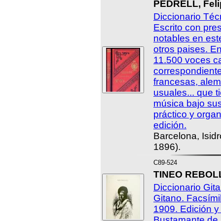
PEDRELL, Felip
Diccionario Téc
Escrito con pre
notables en est
otros paises. E
11.500 voces ca
correspondientes
francesas, ale
usuales... que t
música bajo sus
práctico y orga
edición.
Barcelona, Isidr
1896).
C89-524
TINEO REBOLL
Diccionario Git
Gitano. Facsímil
1909. Edición y
Bustamante de 