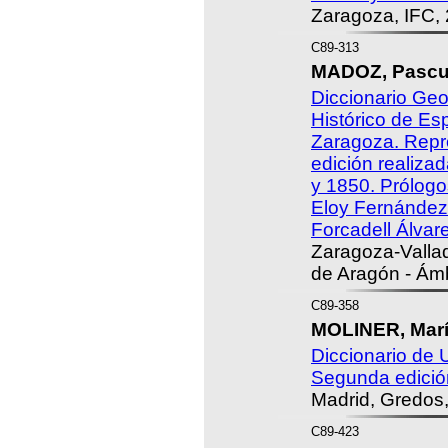
Zaragoza, IFC,
C89-313
MADOZ, Pascu
Diccionario Geog
Histórico de Es
Zaragoza. Repro
edición realiza
y 1850. Prólogo
Eloy Fernández
Forcadell Álvar
Zaragoza-Vallad
de Aragón - Ámb
C89-358
MOLINER, Marí
Diccionario de 
Segunda edición
Madrid, Gredos
C89-423