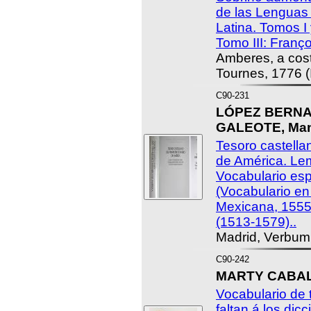
de las Lenguas
Latina. Tomos I 
Tomo III: Franço
Amberes, a cos
Tournes, 1776 (I-
C90-231
LÓPEZ BERNAS
GALEOTE, Manu
Tesoro castellan
de América. Le
Vocabulario esp
(Vocabulario en
Mexicana, 1555
(1513-1579)..
Madrid, Verbum
C90-242
MARTY CABALL
Vocabulario de 
faltan á los dic