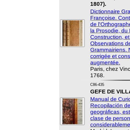
1807).
Dictionnaire Gr
Françoise. Cont
de l'Orthograph
la Prosodie, du
Construction, e
Observations de
Grammairiens. N
corrigée et con
augmentée.
Paris, chez Vinc
1768.
C86-435
GEFE DE VILLA
Manual de Curio
Recopilación de 
geográficas, esta
clase de perso
considerableme