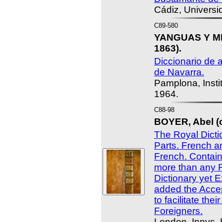
Cádiz, Universi
C89-580
YANGUAS Y MI
1863).
Diccionario de 
de Navarra.
Pamplona, Insti
1964.
C88-98
BOYER, Abel (c
The Royal Dicti
Parts. French a
French. Contain
more than any 
Dictionary yet E
added the Accen
to facilitate the
Foreigners.
London, Innys,