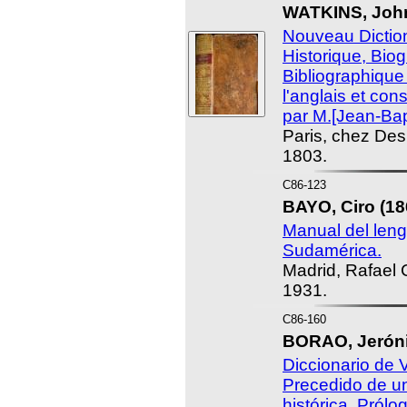
WATKINS, Joh
Nouveau Diction
Historique, Bio
Bibliographique 
l'anglais et co
par M.[Jean-Bap
Paris, chez Desr
1803.
C86-123
BAYO, Ciro (18
Manual del leng
Sudamérica.
Madrid, Rafael 
1931.
C86-160
BORAO, Jeróni
Diccionario de
Precedido de una
histórica. Pról