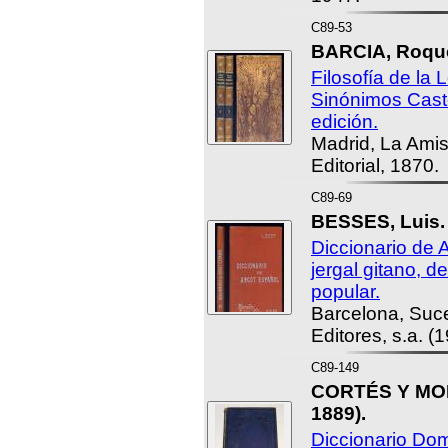
C89-53
BARCIA, Roqu
Filosofía de la
Sinónimos Cast
edición.
Madrid, La Amis
Editorial, 1870.
C89-69
BESSES, Luis.
Diccionario de 
jergal gitano, d
popular.
Barcelona, Suc
Editores, s.a. (
C89-149
CORTÉS Y MOR
1889).
Diccionario Dom