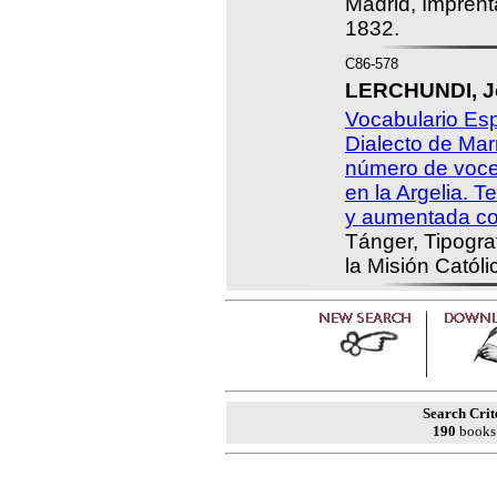
Madrid, Impren
1832.
C86-578
LERCHUNDI, Jo
Vocabulario Esp
Dialecto de Ma
número de voce
en la Argelia. T
y aumentada co
Tánger, Tipogra
la Misión Católi
Search Crit
190
books 