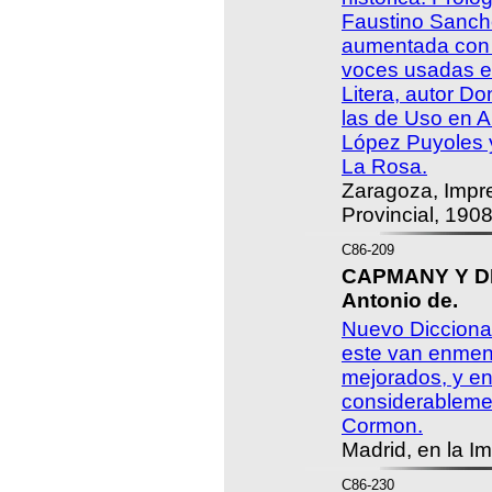
Faustino Sancho
aumentada con 
voces usadas e
Litera, autor Do
las de Uso en A
López Puyoles 
La Rosa.
Zaragoza, Impre
Provincial, 1908
C86-209
CAPMANY Y D
Antonio de.
Nuevo Dicciona
este van enmen
mejorados, y en
considerablemen
Cormon.
Madrid, en la I
C86-230