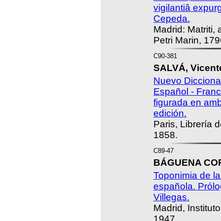
vigilantiâ expur
Cepeda.
Madrid: Matriti,
Petri Marin, 179
C90-381
SALVÁ, Vicent
Nuevo Diccionar
Español - Franc
figurada en am
edición.
Paris, Librería
1858.
C89-47
BÁGUENA CORE
Toponimia de la
española. Pról
Villegas.
Madrid, Institut
1947.