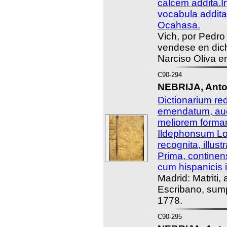
calcem addita.I
vocabula addita
Ocahasa.
Vich, por Pedro
vendese en dich
Narciso Oliva e
C90-294
NEBRIJA, Anto
Dictionarium re
emendatum, auc
meliorem formam 
Ildephonsum L
recognita, illust
Prima, continen
cum hispanicis i
Madrid: Matriti
Escribano, sump
1778.
C90-295