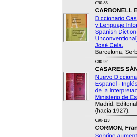
C90-83
CARBONELL BA
Diccionario Cas
y Lenguaje Info
Spanish Diction
Unconventional]
José Cela.
Barcelona, Serb
C90-92
CASARES SÁNC
Nuevo Diccionar
Español - Inglés
de la Interpret
Ministerio de E
Madrid, Editoria
(hacia 1927).
C90-113
CORMON, Fran
Sobrino aument