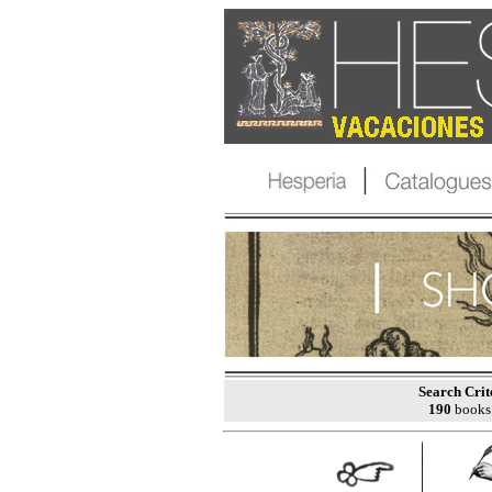
Search Crit
190
books 