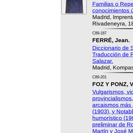
Familias o Repe
conocimientos ú
Madrid, Imprent
Rivadeneyra, 1
C89-187
FERRÉ, Jean.
Diccionario de
Traducción de
Salazar.
Madrid, Kompas
C89-201
FOZ Y PONZ, V
Vulgarismos, vic
provincialismos,
arcaismos más
(1903), y Notabl
humorístico (19
preliminar de R
Martín y José Ma