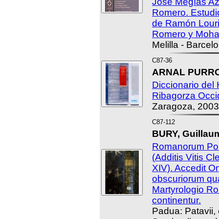
José Megías Az
Romero. Estudio
de Ramón Louri
Romero y Mohan
Melilla - Barcel
C87-36
ARNAL PURROY
Diccionario del 
Ribagorza Occi
Zaragoza, 2003
C87-112
BURY, Guillaum
Romanorum Ponti
(Additis Vitis Cl
XIV). Accedit 
obscuriorum quae
Martyrologio Ro
continentur.
Padua: Patavii,