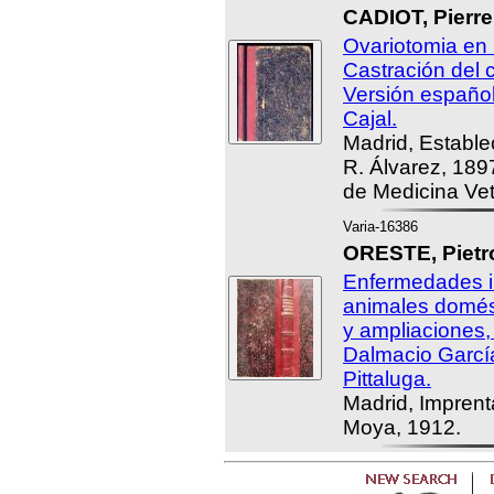
CADIOT, Pierre
Ovariotomia en 
Castración del c
Versión español
Cajal.
Madrid, Estable
R. Álvarez, 189
de Medicina Vet
Varia-16386
ORESTE, Pietro
Enfermedades i
animales domést
y ampliaciones,
Dalmacio Garcí
Pittaluga.
Madrid, Imprent
Moya, 1912.