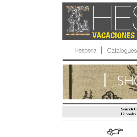
Search Cr
12
books 