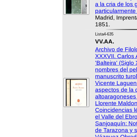
a la cria de lo
particularmente 
Madrid, Imprent
1851.
Lista4-635
VV.AA.
Archivo de Filo
XXXVII. Carlos 
'Balteira' (Siglo
nombres del pel
manuscrito turol
Vicente Laguen
aspectos de la 
altoaragoneses 
Llorente Maldo
Coincidencias l
el Valle del Ebr
Sanjoaquín: Not
de Tarazona y 
Vázquez Obrado