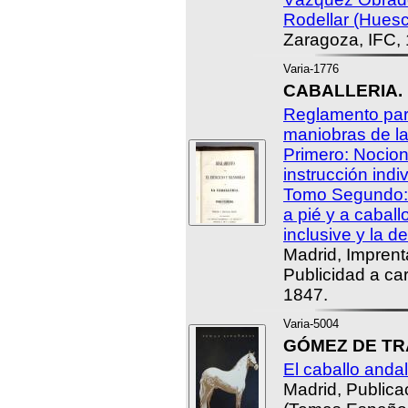
Rodellar (Huesca
Zaragoza, IFC,
Varia-1776
CABALLERIA.
Reglamento para
maniobras de la
Primero: Nocion
instrucción indiv
Tomo Segundo: L
a pié y a cabal
inclusive y la de
Madrid, Imprent
Publicidad a ca
1847.
Varia-5004
GÓMEZ DE TRA
El caballo anda
Madrid, Public