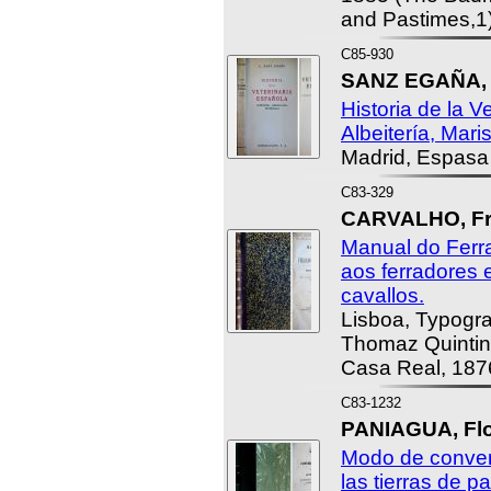
and Pastimes,1)
C85-930
SANZ EGAÑA, C
Historia de la V
Albeitería, Maris
Madrid, Espasa
C83-329
CARVALHO, Fra
Manual do Ferrad
aos ferradores e
cavallos.
Lisboa, Typogra
Thomaz Quintin
Casa Real, 187
C83-1232
PANIAGUA, Flo
Modo de converti
las tierras de p