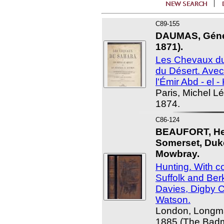
C89-155
DAUMAS, Génér
1871).
Les Chevaux du
du Désert. Ave
l'Émir Abd - el -
Paris, Michel Lé
1874.
C86-124
BEAUFORT, Hen
Somerset, Duk
Mowbray.
Hunting. With co
Suffolk and Ber
Davies, Digby Co
Watson.
London, Longma
1885 (The Badmi