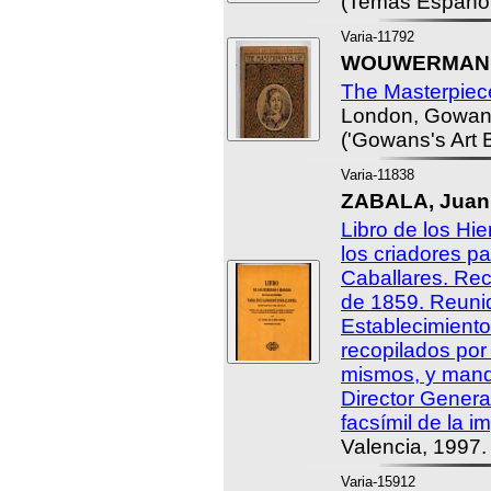
(Temas Español
Varia-11792
WOUWERMAN, P
The Masterpie
London, Gowan
('Gowans's Art 
Varia-11838
ZABALA, Juan
Libro de los Hi
los criadores 
Caballares. Rect
de 1859. Reunid
Establecimient
recopilados por
mismos, y manda
Director Genera
facsímil de la 
Valencia, 1997.
Varia-15912