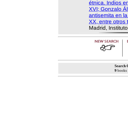
étnica. Indios e
XVI; Gonzalo Álv
antisemita en la
XX, entre otros 
Madrid, Institut
Search C
9
books 