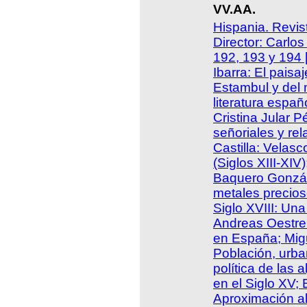
VV.AA.
Hispania. Revis
Director: Carlo
192, 193 y 194
Ibarra: El paisa
Estambul y del 
literatura españ
Cristina Jular P
señoriales y rel
Castilla: Velas
(Siglos XIII-XIV
Baquero Gonzál
metales precios
Siglo XVIII: Una
Andreas Oestreic
en España; Migu
Población, urba
política de las 
en el Siglo XV;
Aproximación al