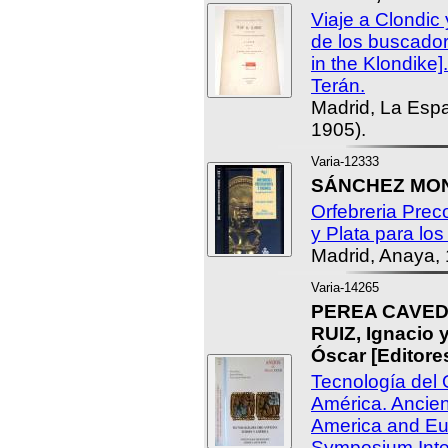
Viaje a Clondic 
de los buscador
in the Klondike]
Terán.
Madrid, La Espa
1905).
Varia-12333
SÁNCHEZ MON
Orfebreria Prec
y Plata para los
Madrid, Anaya,
Varia-14265
PEREA CAVEDA
RUIZ, Ignacio
Óscar [Editores
Tecnología del 
América. Ancien
America and Eur
Symposium Inte