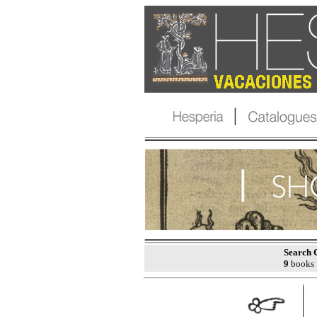
Search C
9
books 