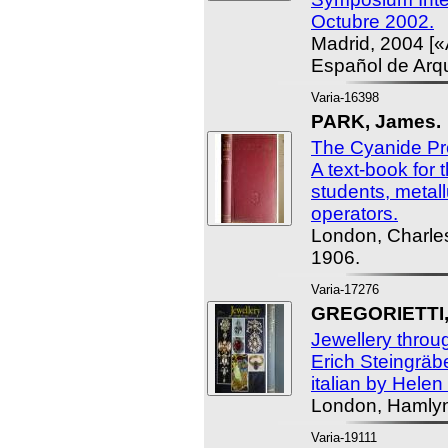
Octubre 2002.
Madrid, 2004 [«
Español de Arqu
Varia-16398
PARK, James.
The Cyanide Pro
A text-book for 
students, metal
operators.
London, Charles
1906.
Varia-17276
GREGORIETTI,
Jewellery throu
Erich Steingräbe
italian by Hele
London, Hamlyn
Varia-19111