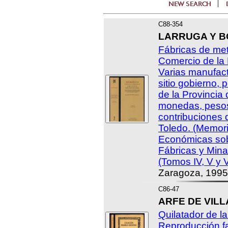
C88-354
LARRUGA Y BO
Fábricas de me
Comercio de la 
Varias manufact
sitio gobierno,
de la Provincia 
monedas, pesos
contribuciones 
Toledo. (Memori
Económicas sob
Fábricas y Mina
(Tomos IV, V y V
Zaragoza, 1995
C86-47
ARFE DE VILL
Quilatador de la
Reproducción fa