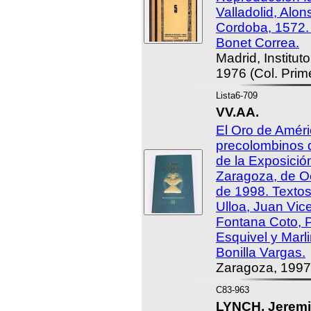
Valladolid, Alo
Cordoba, 1572. 
Bonet Correa.
Madrid, Institut
1976 (Col. Prim
Lista6-709
VV.AA.
El Oro de Améri
precolombinos 
de la Exposició
Zaragoza, de O
de 1998. Textos
Ulloa, Juan Vic
Fontana Coto, P
Esquivel y Marl
Bonilla Vargas.
Zaragoza, 1997
C83-963
LYNCH, Jeremi