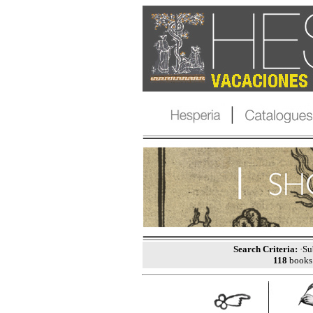
Search Criteria:
·Sub
118
books 