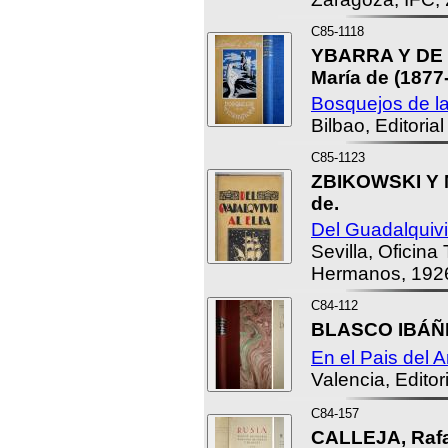
C85-1118
YBARRA Y DE L
María de (1877
Bosquejos de la
Bilbao, Editoria
C85-1123
ZBIKOWSKI Y 
de.
Del Guadalquivir
Sevilla, Oficin
Hermanos, 192
C84-112
BLASCO IBÁÑE
En el Pais del A
Valencia, Editor
C84-157
CALLEJA, Rafae