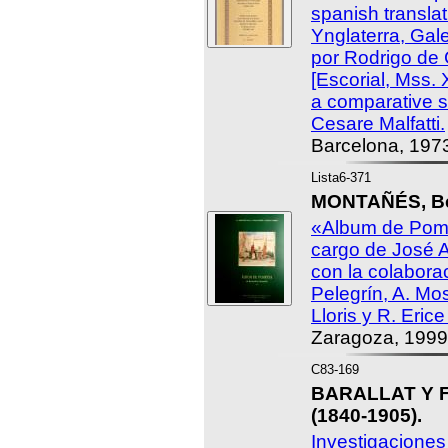
spanish transla
Ynglaterra, Gal
por Rodrigo de
[Escorial, Mss. 
a comparative s
Cesare Malfatti.
Barcelona, 197
Lista6-371
MONTAÑÉS, Ber
«Album de Pomp
cargo de José 
con la colabora
Pelegrín, A. Mos
Lloris y R. Eric
Zaragoza, 1999
C83-169
BARALLAT Y F
(1840-1905).
Investigaciones 