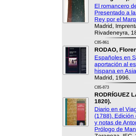
El romancero de
Presentado a la 
Rey por el Marq
Madrid, Imprent
Rivadeneyra, 1
C85-861
RODAO, Floren
Españoles en S
aportación al es
hispana en Asia
Madrid, 1996.
C85-873
RODRÍGUEZ LAS
1820).
Diario en el Via
(1788). Edición 
y notas de Anto
Prólogo de Manu
Zaragoza, IFC,