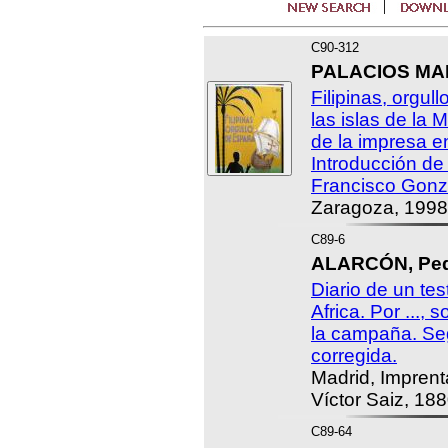
C90-312
PALACIOS MAR
Filipinas, orgul
las islas de la 
de la impresa e
Introducción de
Francisco Gonz
Zaragoza, 1998
C89-6
ALARCÓN, Pedr
Diario de un tes
Africa. Por ...,
la campaña. Se
corregida.
Madrid, Imprent
Víctor Saiz, 188
C89-64