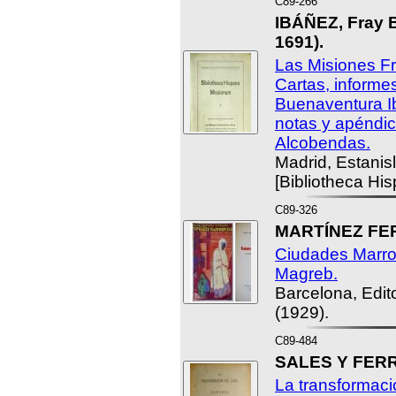
C89-266
IBÁÑEZ, Fray 
1691).
Las Misiones F
Cartas, informe
Buenaventura Ib
notas y apéndic
Alcobendas.
Madrid, Estanis
[Bibliotheca Hi
C89-326
MARTÍNEZ FER
Ciudades Marro
Magreb.
Barcelona, Edito
(1929).
C89-484
SALES Y FERRÉ
La transformaci