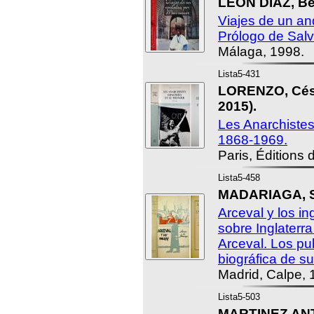
LEÓN DIAZ, Be
Viajes de un an
Prólogo de Salv
Málaga, 1998.
Lista5-431
LORENZO, Césa
2015).
Les Anarchistes
1868-1969.
Paris, Éditions 
Lista5-458
MADARIAGA, S
Arceval y los i
sobre Inglaterra
Arceval. Los pu
biográfica de su 
Madrid, Calpe, 
Lista5-503
MARTINEZ ANT