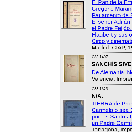
El Pan de la Em
Gregorio Marañó
Parlamento de F
El señor Adrián,
el Padre Feijóo. 
Flaubert y sus o
Circo y cinemat
Madrid, CIAP, 1
C83-1497
SANCHÍS SIVE
De Alemania. No
Valencia, Impr
C83-1623
N/A.
TIERRA de Prom
Carmelo ó sea G
por los Santos 
un Padre Carme
Tarragona, Impr