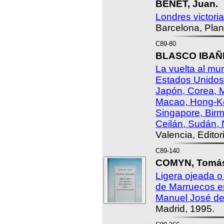
BENET, Juan.
Londres victori
Barcelona, Plan
C89-80
BLASCO IBAÑE
La vuelta al mun
Estados Unidos
Japón, Corea, M
Macao, Hong-Kon
Singapore, Birma
Ceilán, Sudán, 
Valencia, Edito
C89-140
COMYN, Tomás 
Ligera ojeada o
de Marruecos e
Manuel José de 
Madrid, 1995.