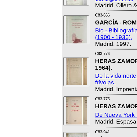
Madrid, Ollero 
C83-666
GARCÍA - ROM
Bio - Bibliograf
(1900 - 1936).
Madrid, 1997.
C83-774
HERAS ZAMORA
1964).
De la vida nort
frívolas.
Madrid, Imprent
C83-776
HERAS ZAMORA
De Nueva York a
Madrid, Espasa
C83-941