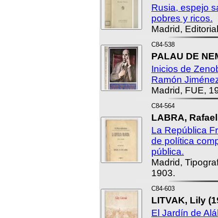
Rusia, espejo s
pobres y ricos.
Madrid, Editoria
C84-538
PALAU DE NEME
Inicios de Zen
Ramón Jiménez
Madrid, FUE, 1
C84-564
LABRA, Rafael 
La República F
de política com
pública.
Madrid, Tipograf
1903.
C84-603
LITVAK, Lily (1
El Jardín de Al