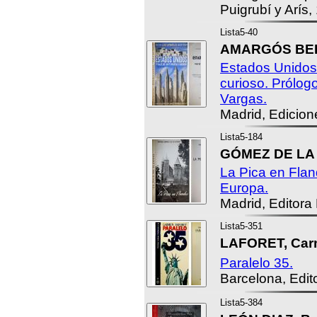
Puigrubí y Arís,
Lista5-40
AMARGÓS BER
Estados Unidos.
curioso. Prólog
Vargas.
Madrid, Edicion
Lista5-184
GÓMEZ DE LA 
La Pica en Fla
Europa.
Madrid, Editora
Lista5-351
LAFORET, Car
Paralelo 35.
Barcelona, Edito
Lista5-384