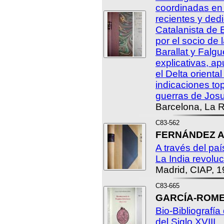
coordinadas en 
recientes y ded
Catalanista de 
por el socio de
Barallat y Falg
explicativas, a
el Delta orienta
indicaciones to
guerras de Josu
Barcelona, La 
C83-562
FERNÁNDEZ AR
A través del pa
La India revoluc
Madrid, CIAP, 1
C83-665
GARCÍA-ROMER
Bio-Bibliografí
del Siglo XVIII.