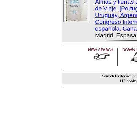
Almas y tierras
de Viaje. [Portu
Uruguay, Argent
Congreso Intern
española. Canar
Madrid, Espasa
Search Criteria:
·Sub
118
books 