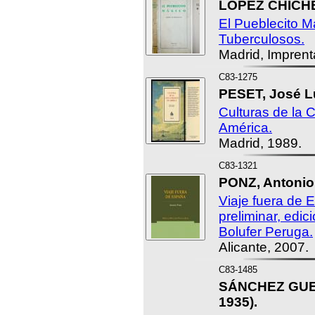
LÓPEZ CHICHE
El Pueblecito M
Tuberculosos.
Madrid, Imprent
C83-1275
PESET, José Lu
Culturas de la 
América.
Madrid, 1989.
C83-1321
PONZ, Antonio
Viaje fuera de 
preliminar, edi
Bolufer Peruga.
Alicante, 2007.
C83-1485
SÁNCHEZ GUER
1935).