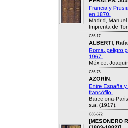
PERALES, Juan
Francia y Prusi
en 1870.
Madrid, Manuel 
Imprenta de To
C86-17
ALBERTI, Rafa
Roma, peligro 
1967.
México, Joaquín
C86-73
AZORÍN.
Entre España y
francófilo.
Barcelona-Paris
s.a. (1917).
C86-672
[MESONERO R
(1803-1882)].