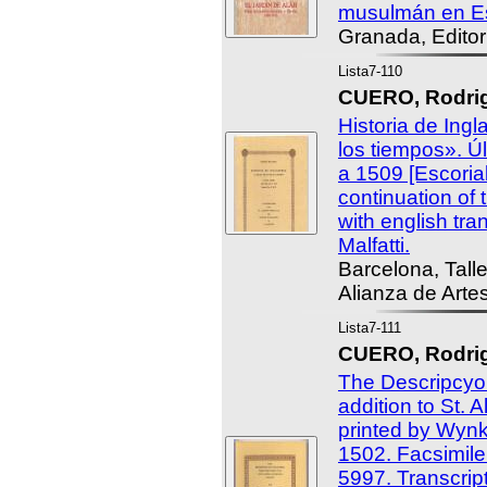
musulmán en E
Granada, Editor
Lista7-110
CUERO, Rodrig
Historia de Ingl
los tiempos». Ú
a 1509 [Escorial
continuation of 
with english tra
Malfatti.
Barcelona, Tall
Alianza de Arte
Lista7-111
CUERO, Rodrig
The Descripcyo
addition to St. A
printed by Wyn
1502. Facsimile
5997. Transcript