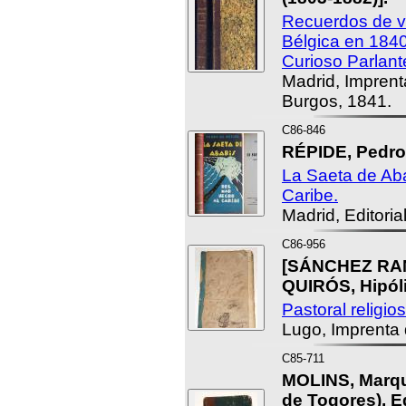
Recuerdos de vi
Bélgica en 1840
Curioso Parlant
Madrid, Impren
Burgos, 1841.
C86-846
RÉPIDE, Pedro
La Saeta de Aba
Caribe.
Madrid, Editori
C86-956
[SÁNCHEZ RA
QUIRÓS, Hipóli
Pastoral religio
Lugo, Imprenta 
C85-711
MOLINS, Marqu
de Togores), E