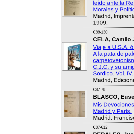
leído ante la R
Morales y Políti
Madrid, Imprent
1909.
C88-130
CELA, Camilo 
Viaje a U.S.A. ó
A la pata de pal
carpetovetonism
C.J.C. y su ami
Sordico. Vol. IV.
Madrid, Edicion
C87-79
BLASCO, Euseb
Mis Devociones
Madrid y París.
Madrid, Francis
C87-612