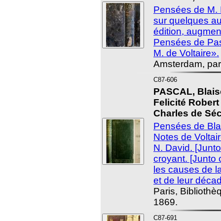
Pensées de M. P
sur quelques au
édition, augme
Pensées de Pasc
M. de Voltaire».
Amsterdam, par
C87-606
PASCAL, Blais
Felicité Rober
Charles de Séc
Pensées de Blai
Notes de Voltair
N. David. [Junto
croyant. [Junto 
les causes de l
et de leur déca
Paris, Bibliothè
1869.
C87-691