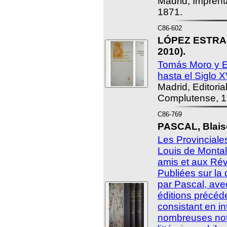
Madrid, Imprent
1871.
C86-602
LÓPEZ ESTRAD
2010).
Tomás Moro y E
hasta el Siglo XV
Madrid, Editoria
Complutense, 1
C86-769
PASCAL, Blaise
Les Provinciales
Louis de Montal
amis et aux Rév
Publiées sur la 
par Pascal, ave
éditions précéde
consistant en in
nombreuses not