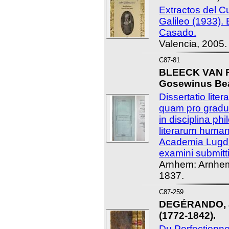
Extractos del C
Galileo (1933).
Casado.
Valencia, 2005.
C87-81
BLEECK VAN R
Gosewinus Beat
Dissertatio lite
quam pro gradu
in disciplina phi
literarum human
Academia Lugdu
examini submittit
Arnhem: Arnhem
1837.
C87-259
DEGÉRANDO, J
(1772-1842).
Du Perfectionn