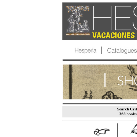
Search Crit
368
books 