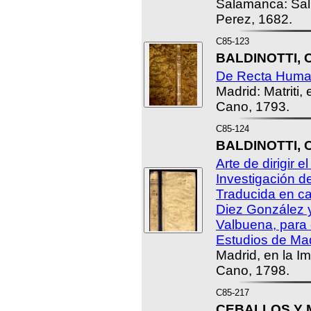
Salamanca: Sa
Perez, 1682.
C85-123
BALDINOTTI, C
De Recta Humana
Madrid: Matriti,
Cano, 1793.
C85-124
BALDINOTTI, C
Arte de dirigir 
Investigación d
Traducida en ca
Diez González 
Valbuena, para 
Estudios de Mad
Madrid, en la I
Cano, 1798.
C85-217
CEBALLOS Y M