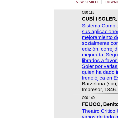
C90-118
CUBÍ I SOLER,
Sistema Complet
sus aplicaciones
mejoramiento de
sozialmente con
edizión, correji
mejorada. Segu
librados a favo
Soler por varias
quien ha dado in
frenolójica en 
Barzelona (sic)
Impresor, 1846.
C90-140
FEIJOO, Benit
Theatro Crítico
varios de todo 