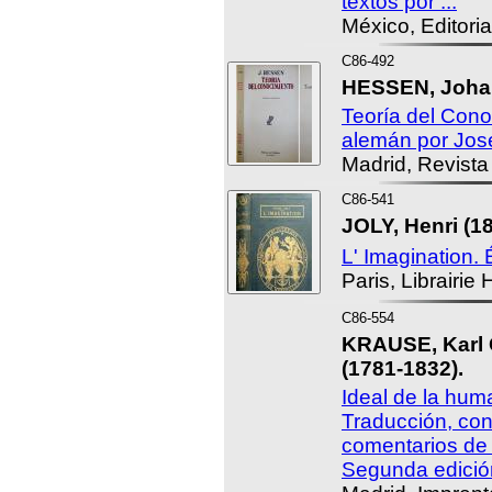
textos por ...
México, Editori
C86-492
HESSEN, Johan
Teoría del Cono
alemán por Jos
Madrid, Revista
C86-541
JOLY, Henri (18
L' Imagination.
Paris, Librairie
C86-554
KRAUSE, Karl C
(1781-1832).
Ideal de la hum
Traducción, con
comentarios de 
Segunda edició