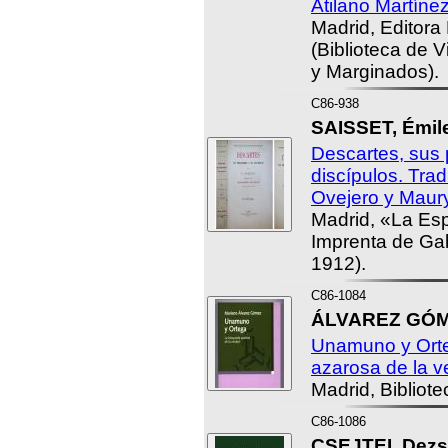
Atilano Martíne
Madrid, Editora
(Biblioteca de 
y Marginados).
C86-938
SAISSET, Émile
Descartes, sus 
discípulos. Tra
Ovejero y Maury
Madrid, «La Es
Imprenta de Gabr
1912).
C86-1084
ÁLVAREZ GÓME
Unamuno y Orte
azarosa de la v
Madrid, Bibliot
C86-1086
CSEJTEI, Dezs