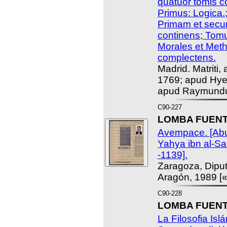
quatuor tomis 
Primus: Logica
Primam et sec
continens; Tomu
Morales et Met
complectens.
Madrid. Matriti,
1769; apud Hye
apud Raymundu
C90-227
LOMBA FUENTE
Avempace. [Ab
Yahya ibn al-Sa
-1139].
Zaragoza, Dipu
Aragón, 1989 [
C90-228
LOMBA FUENTE
La Filosofia Is