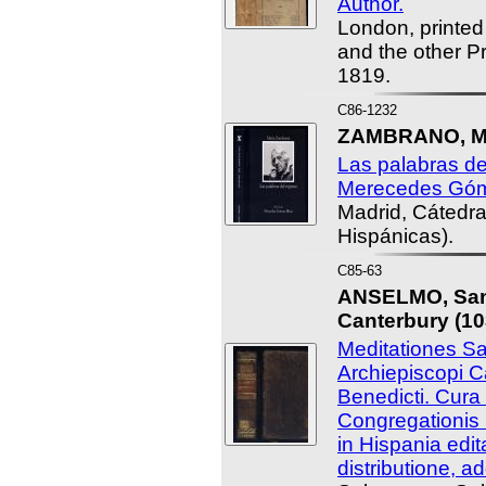
Author.
London, printed 
and the other Pr
1819.
C86-1232
ZAMBRANO, Ma
Las palabras de
Merecedes Góm
Madrid, Cátedra
Hispánicas).
C85-63
ANSELMO, Sant
Canterbury (10
Meditationes Sa
Archiepiscopi C
Benedicti. Cur
Congregationis
in Hispania edit
distributione, ad