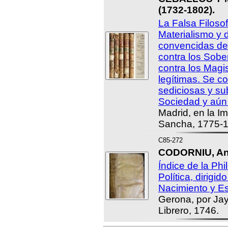
(1732-1802).
La Falsa Filosof
Materialismo y
convencidas de
contra los Sobe
contra los Magi
legítimas. Se 
sediciosas y su
Sociedad y aún
Madrid, en la I
Sancha, 1775-1
C85-272
CODORNIU, Ant
Índice de la Phi
Política, dirigid
Nacimiento y Esp
Gerona, por Ja
Librero, 1746.