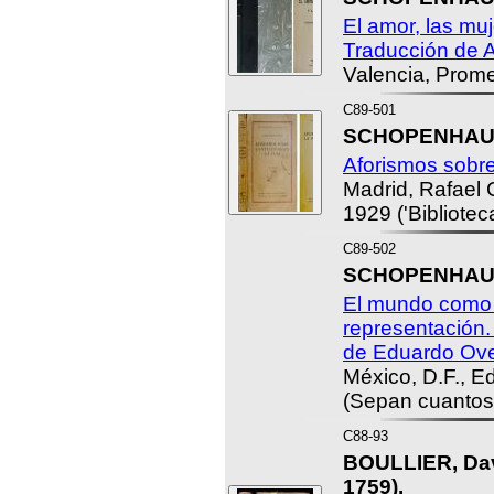
El amor, las muj
Traducción de A
Valencia, Promet
C89-501
SCHOPENHAUER
Aforismos sobre 
Madrid, Rafael 
1929 ('Biblioteca
C89-502
SCHOPENHAUER
El mundo como 
representación.
de Eduardo Ove
México, D.F., Ed
(Sepan cuantos.
C88-93
BOULLIER, Dav
1759).