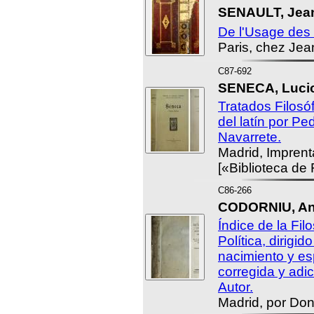
SENAULT, Jean
De l'Usage des
Paris, chez Je
C87-692
SENECA, Luci
Tratados Filosóf
del latín por P
Navarrete.
Madrid, Imprent
[«Biblioteca de
C86-266
CODORNIU, Ant
Índice de la Fil
Política, dirigid
nacimiento y esp
corregida y adi
Autor.
Madrid, por Don