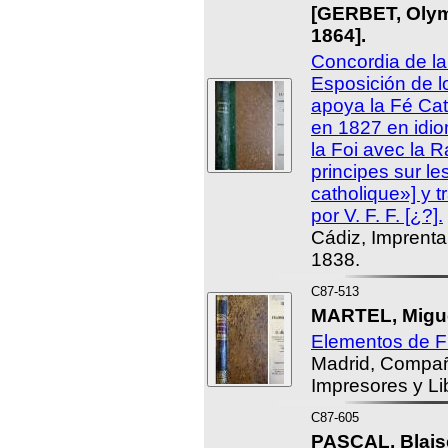
[GERBET, Olymp
1864].
Concordia de la
Esposición de l
apoya la Fé Cat
en 1827 en idi
la Foi avec la 
principes sur le
catholique»] y t
por V. F. F. [¿?].
Cádiz, Imprent
1838.
C87-513
MARTEL, Migue
Elementos de Fi
Madrid, Compañ
Impresores y Li
C87-605
PASCAL, Blais