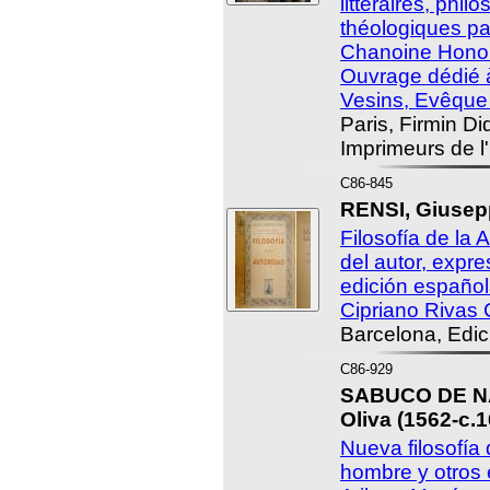
littéraires, phil
théologiques pa
Chanoine Honora
Ouvrage dédié 
Vesins, Evêque
Paris, Firmin Di
Imprimeurs de l'
C86-845
RENSI, Giusepp
Filosofía de la 
del autor, expr
edición español
Cipriano Rivas C
Barcelona, Edic
C86-929
SABUCO DE N
Oliva (1562-c.1
Nueva filosofía 
hombre y otros 