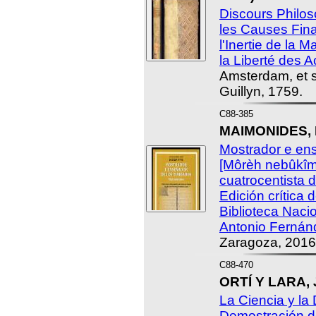
Discours Philos
les Causes Fina
l'Inertie de la M
la Liberté des 
Amsterdam, et s
Guillyn, 1759.
C88-385
MAIMONIDES, 
Mostrador e ens
[Môrèh nebûkîm
cuatrocentista 
Edición crítica 
Biblioteca Naci
Antonio Fernán
Zaragoza, 2016
C88-470
ORTÍ Y LARA, 
La Ciencia y la
Demostración de