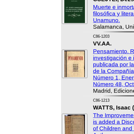
Muerte e inmort
filosófica y lite
Unamuno.
Salamanca, Uni
C86-1203
VV.AA.
Pensamiento. Re
investigación e 
publicada por la
de la Compañía
Número 1, Ener
Número 48, Oct
Madrid, Edicion
C86-1213
WATTS, Isaac (
The Improvemen
is added a Disc
of Children and 