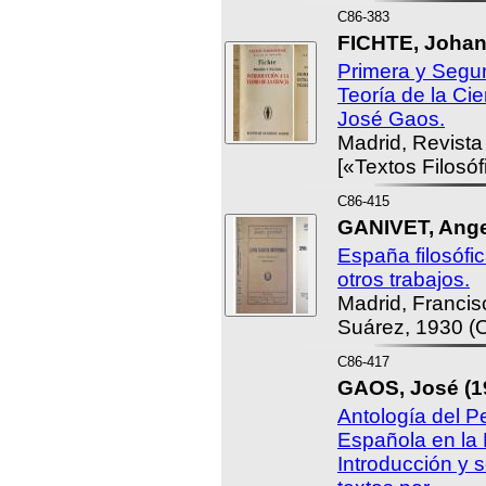
C86-383
FICHTE, Johann
Primera y Segun
Teoría de la Ci
José Gaos.
Madrid, Revista
[«Textos Filosóf
C86-415
GANIVET, Ange
España filosófi
otros trabajos.
Madrid, Francisc
Suárez, 1930 (
C86-417
GAOS, José (1
Antología del 
Española en la
Introducción y 