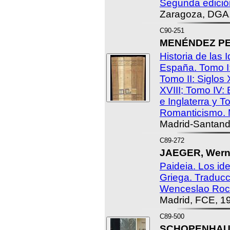
Segunda edició
Zaragoza, DGA,
C90-251
MENÉNDEZ PEL
Historia de las 
España. Tomo I:
Tomo II: Siglos 
XVIII; Tomo IV:
e Inglaterra y T
Romanticismo. 
Madrid-Santand
C89-272
JAEGER, Werne
Paideia. Los ide
Griega. Traducc
Wenceslao Roc
Madrid, FCE, 1
C89-500
SCHOPENHAUER