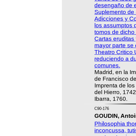
desengaño de e
Suplemento de e
Adicciones y C
los assumptos q
tomos de dicho 
Cartas eruditas 
mayor parte se 
Theatro Critico
reduciendo a d
comunes.
Madrid, en la I
de Francisco del
Imprenta de los
del Hierro, 174
Ibarra, 1760.
C90-176
GOUDIN, Antoi
Philosophia thom
inconcussa, tut