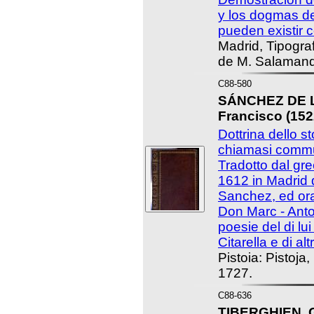
y los dogmas de 
pueden existir c
Madrid, Tipogra
de M. Salamanq
C88-580
SÁNCHEZ DE 
Francisco (1522
Dottrina dello st
chiamasi commu
Tradotto dal gre
1612 in Madrid
Sanchez, ed ora
Don Marc - Anto
poesie del di lui
Citarella e di altr
Pistoia: Pistoja,
1727.
C88-636
TIBERGHIEN, Gu