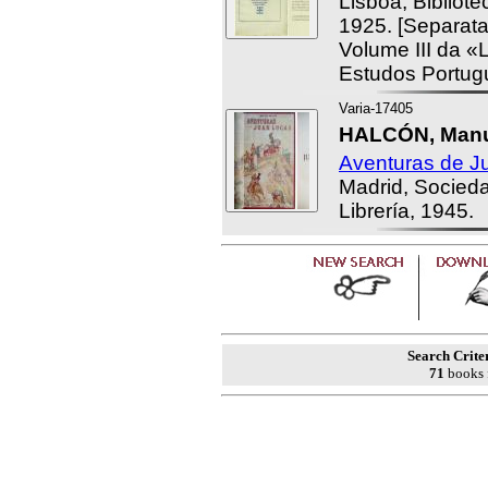
Lisboa, Bibliot
1925. [Separata
Volume III da «
Estudos Portug
Varia-17405
HALCÓN, Manu
Aventuras de J
Madrid, Socied
Librería, 1945.
Search Crite
71
books 