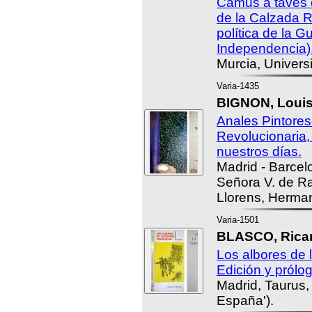
Camus a tavés d
de la Calzada R
política de la G
Independencia)
Murcia, Univers
Varia-1435
BIGNON, Louis
Anales Pintores
Revolucionaria
nuestros días.
Madrid - Barcelo
Señora V. de Ra
Llorens, Herma
Varia-1501
BLASCO, Ricar
Los albores de
Edición y prólog
Madrid, Taurus,
España').