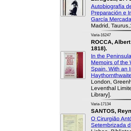
Autobiografía d
Preparación e I
García Mercada
Madrid, Taurus,
Varia-16247
ROCCA, Albert 
1818).
In the Peninsul
Memoirs of the 
Spain. With an I
Haythornthwaite
London, Greenhi
Leventhal Limit
Library].
Varia-17134
SANTOS, Reyn
O Cirurgião Ant
Setembrizada d