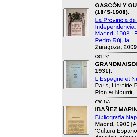
GASCÓN Y GU
(1845-1908).
La Provincia de 
Independencia. 
Madrid, 1908 . E
Pedro Rújula.
Zaragoza, 2009
C81-261
GRANDMAISON,
1931).
L'Espagne et Na
Paris, Librairie 
Plon et Nourrit,
C80-143
IBAÑEZ MARIN,
Bibliografía Na
Madrid, 1906 [Ar
'Cultura Españo