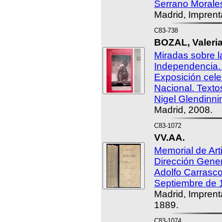
Serrano Morales,
Madrid, Imprent
C83-738
BOZAL, Valeria
Miradas sobre l
Independencia. 
Exposición cele
Nacional. Texto
Nigel Glendinni
Madrid, 2008.
C83-1072
VV.AA.
Memorial de Arti
Dirección Gener
Adolfo Carrasco
Septiembre de 
Madrid, Imprenta
1889.
C83-1074