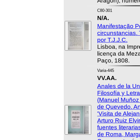
Aragón), número
C80-301
N/A.
Manifestação Po
circunstancias.
por T.J.J.C.
Lisboa, na Impr
licença da Mez
Paço, 1808.
Varia-445
VV.AA.
Anales de la Un
Filosofía y Letr
(Manuel Muñoz C
de Quevedo. An
'Visita de Aleja
Arturo Ruiz Elvi
fuentes literaria
de Roma, Margari