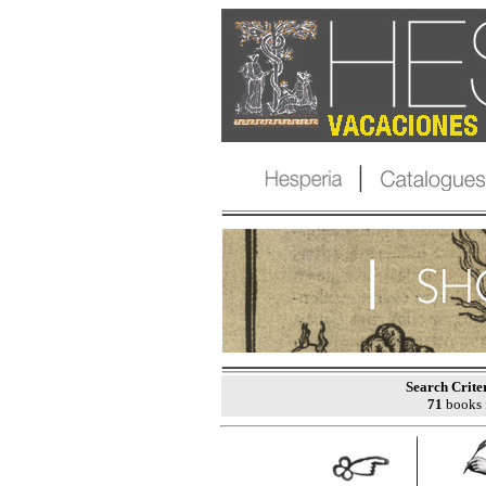
Search Crite
71
books 