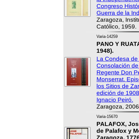
Congreso Histór
Guerra de la In
Zaragoza, Insti
Católico, 1959.
Varia-14259
PANO Y RUATA,
1948).
La Condesa de 
Consolación de A
Regente Don Pe
Monserrat. Epi
los Sitios de Za
edición de 1908.
Ignacio Peiró.
Zaragoza, 2006
Varia-15670
PALAFOX, José
de Palafox y M
Zaragoza, 1776