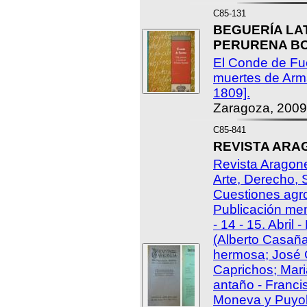
C85-131
BEGUERÍA LAT
PERURENA BOR
El Conde de Fue
muertes de Arma
1809].
Zaragoza, 2009
C85-841
REVISTA ARA
Revista Aragones
Arte, Derecho, 
Cuestiones agro
Publicación men
- 14 - 15. Abril
(Alberto Casaña
hermosa; José 
Caprichos; Mari
antaño - Franci
Moneva y Puyol: