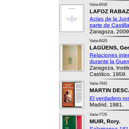
Varia-6018
LAFOZ RABAZA
Actas de la Jun
parte de Castill
Zaragoza, 2009
Varia-6020
LAGÜENS, Ger
Relaciones int
durante la Guer
Zaragoza, Insti
Católico, 1959.
Varia-7042
MARTIN DESCA
El verdadero ro
Madrid, 1981.
Varia-7725
MUIR, Rory.
Salamanca 1812.