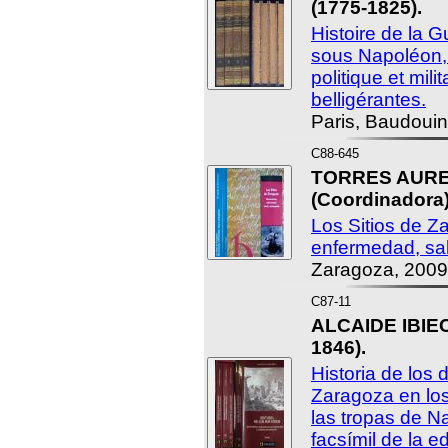
(1775-1825).
Histoire de la G
sous Napoléon,
politique et mil
belligérantes.
Paris, Baudouin
C88-645
TORRES AURED
(Coordinadora)
Los Sitios de Z
enfermedad, sa
Zaragoza, 2009
C87-11
ALCAIDE IBIEC
1846).
Historia de los 
Zaragoza en lo
las tropas de 
facsímil de la e