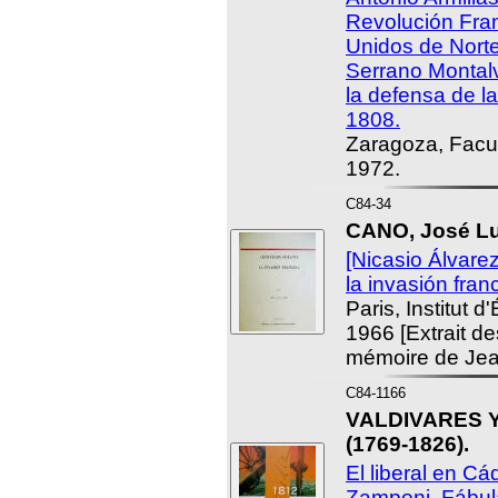
Revolución Fra
Unidos de Nort
Serrano Montal
la defensa de l
1808.
Zaragoza, Facul
1972.
C84-34
CANO, José Lu
[Nicasio Álvare
la invasión fran
Paris, Institut 
1966 [Extrait d
mémoire de Jean
C84-1166
VALDIVARES Y
(1769-1826).
El liberal en Cá
Zamponi. Fábul