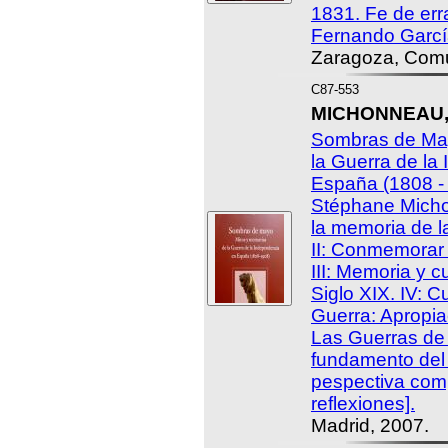
1831. Fe de err
Fernando Garcí
Zaragoza, Comu
C87-553
MICHONNEAU, S
Sombras de May
la Guerra de la
España (1808 - 
Stéphane Michon
la memoria de l
II: Conmemorar 
III: Memoria y cu
Siglo XIX. IV: 
Guerra: Apropia
Las Guerras de
fundamento del 
pespectiva compa
reflexiones].
Madrid, 2007.