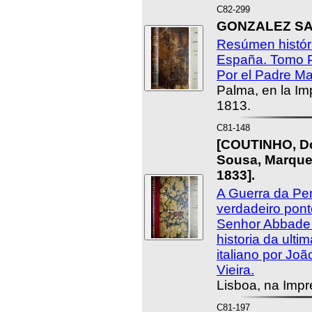
C82-299
GONZALEZ SAL
Resúmen históri
España. Tomo P
Por el Padre M
Palma, en la Im
1813.
C81-148
[COUTINHO, D
Sousa, Marque
1833].
A Guerra da Pe
verdadeiro pont
Senhor Abbade F
historia da ulti
italiano por Jo
Vieira.
Lisboa, na Impr
C81-197