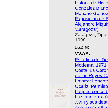
historia de Hist
González Blanc
Mariano Gómez 
Exposición de B
Alejandro Miqui
'Zaragoza').
Zaragoza, Tipog
1908.
Lista8-400
VV.AA.
Estudios del De
Moderna, 1971 
Costa: La Coro
de los Reyes Ca
Latorre: Lepant
Ocariz: Permis
buques concedi
Luisiana en la ú
XVIII y sus des
Antonio Armilla