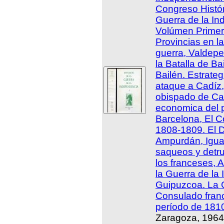
Congreso Histór
Guerra de la I
Volúmen Primer
Provincias en la
guerra, Valdep
la Batalla de Ba
Bailén. Estrateg
ataque a Cadíz,
obispado de Cal
economica del 
Barcelona, El C
1808-1809. El 
Ampurdán, Igual
saqueos y detru
los franceses, 
la Guerra de la
Guipuzcoa. La G
Consulado fran
período de 1810
Zaragoza, 1964