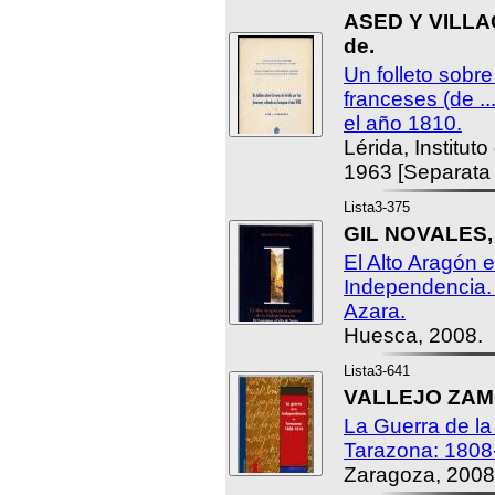
ASED Y VILLA
de.
Un folleto sobre
franceses (de ..
el año 1810.
Lérida, Institut
1963 [Separata d
Lista3-375
GIL NOVALES, 
El Alto Aragón e
Independencia.
Azara.
Huesca, 2008.
Lista3-641
VALLEJO ZAMO
La Guerra de l
Tarazona: 1808
Zaragoza, 2008