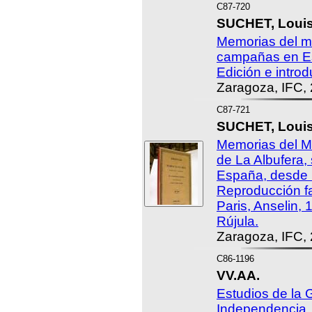
C87-720
SUCHET, Louis 
Memorias del m
campañas en E
Edición e intro
Zaragoza, IFC,
C87-721
SUCHET, Louis 
Memorias del M
de La Albufera
España, desde 
Reproducción fa
Paris, Anselin,
Rújula.
Zaragoza, IFC,
C86-1196
VV.AA.
Estudios de la 
Independencia. 