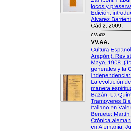
locos y preserv
Edición, introd
Álvarez Barrien
Cádiz, 2009.
C83-432
VV.AA.
Cultura Español
Aragón'). Revis
Mayo, 1908. (J
generales y la C
Independencia;
La evolución de 
manera espiritu
Bazán. La Quime
Tramoyeres Bla
Italiano en Vale
Beruete: Martín
Crónica alemana
en Alemania; J