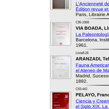
L'Ancienneté d
Édition revue e
Paris, Librairie
C85-1068
VIA BOADA, Ll
La Paleontologí
Barcelona, Inst
1961.
Lista8-26
ARANZADI, Tele
Fauna American
el Ateneo de Ma
Madrid, Suceso
1892.
C83-442
PELAYO, Franc
Ciencia y Cree
el Siglo XIX. La