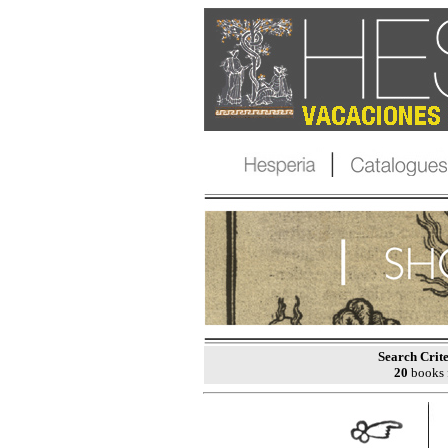
Search Crite
20
books 