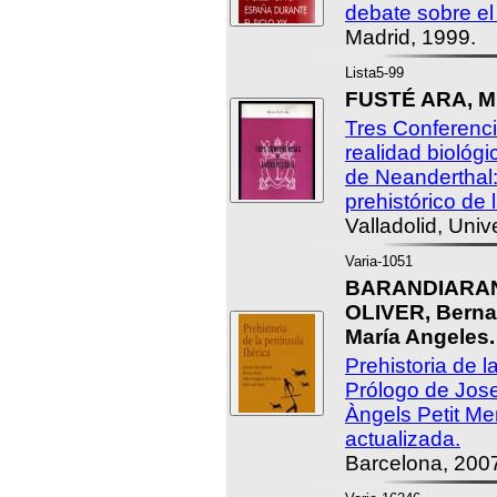
debate sobre el
Madrid, 1999.
Lista5-99
FUSTÉ ARA, Mi
Tres Conferenci
realidad biológ
de Neanderthal
prehistórico de 
Valladolid, Univ
Varia-1051
BARANDIARAN,
OLIVER, Bern
María Angeles.
Prehistoria de l
Prólogo de Jose
Àngels Petit Me
actualizada.
Barcelona, 200