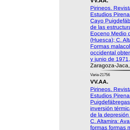
VV.AA.
Pirineos. Revist
Estudios Pirena
Cayo Puigdefáb
de las estructu
Eoceno Medio d
(Huesca); C. Alt
Formas malacol
occidental obte
y junio de 1971,
Zaragoza-Jaca,
Varia-21756
VV.AA.
Pirineos. Revist
Estudios Pirena
Puigdefábregas:
inversión térmic
de la depresión 
C. Altamira: Av
formas formas 