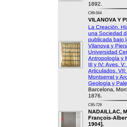
1892.
C89-564
VILANOVA Y PIE
La Creación. His
una Sociedad de
publicada bajo 
Vilanova y Piera
Universidad Cent
Antropología y 
III y IV: Aves. V
Articulados. VII
Montserrat y Arc
Geología y Pale
Barcelona, Mon
1876.
C85-729
NADAILLAC, Ma
François-Alber
1904].