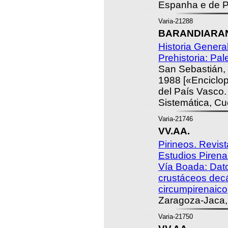
Espanha e de Po
Varia-21288
BARANDIARAN 
Historia General
Prehistoria: Pale
San Sebastián, 
1988 [«Enciclop
del País Vasco.
Sistemática, Cu
Varia-21746
VV.AA.
Pirineos. Revist
Estudios Pirena
Vía Boada: Dato
crustáceos dec
circumpirenaico,
Zaragoza-Jaca,
Varia-21750