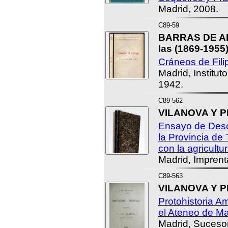
Madrid, 2008.
C89-59
BARRAS DE AR
las (1869-1955)
Cráneos de Fili
Madrid, Institu
1942.
C89-562
VILANOVA Y PI
Ensayo de Desc
la Provincia de 
con la agricultu
Madrid, Imprent
C89-563
VILANOVA Y PI
Protohistoria A
el Ateneo de Ma
Madrid, Suceso