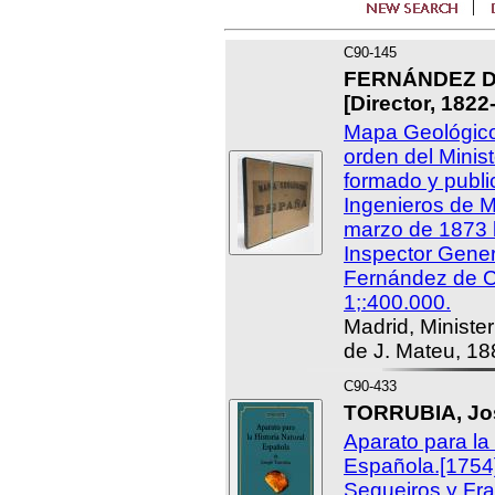
C90-145
FERNÁNDEZ D
[Director, 1822
Mapa Geológico
orden del Minis
formado y publi
Ingenieros de M
marzo de 1873 b
Inspector Gene
Fernández de C
1;:400.000.
Madrid, Minister
de J. Mateu, 18
C90-433
TORRUBIA, Jos
Aparato para la 
Española.[1754]
Sequeiros y Fr