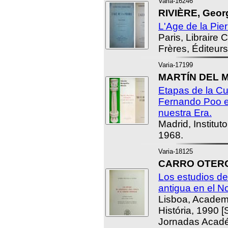
Varia-16246
RIVIÈRE, Geor
L'Age de la Pier
Paris, Libraire 
Frères, Éditeurs
Varia-17199
MARTÍN DEL M
Etapas de la Cu
Fernando Poo en
nuestra Era.
Madrid, Institut
1968.
Varia-18125
CARRO OTERO,
Los estudios de
antigua en el N
Lisboa, Academ
História, 1990 
Jornadas Acadé