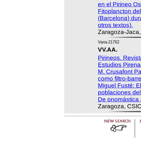
en el Pirineo O
Fitoplancton de
(Barcelona) dur
otros textos).
Zaragoza-Jaca,
Varia-21762
VV.AA.
Pirineos. Revist
Estudios Pirena
M. Crusafont Pa
como filtro-barr
Miguel Fusté: El
poblaciones del
De onomástica a
Zaragoza, CSIC