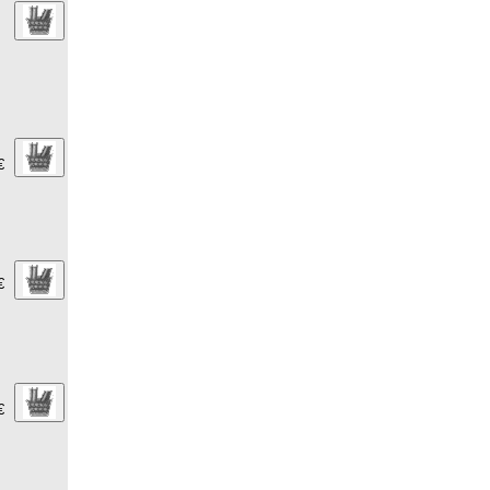
€
€
€