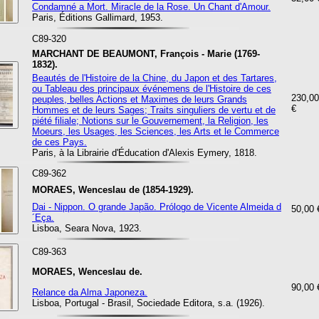
Condamné a Mort. Miracle de la Rose. Un Chant d'Amour.
Paris, Éditions Gallimard, 1953.
C89-320
MARCHANT DE BEAUMONT, François - Marie (1769-
1832).
Beautés de l'Histoire de la Chine, du Japon et des Tartares,
ou Tableau des principaux événemens de l'Histoire de ces
230,00
peuples, belles Actions et Maximes de leurs Grands
€
Hommes et de leurs Sages; Traits singuliers de vertu et de
piété filiale; Notions sur le Gouvernement, la Religion, les
Moeurs, les Usages, les Sciences, les Arts et le Commerce
de ces Pays.
Paris, à la Librairie d'Éducation d'Alexis Eymery, 1818.
C89-362
MORAES, Wenceslau de (1854-1929).
Dai - Nippon. O grande Japão. Prólogo de Vicente Almeida d
50,00 
´Eça.
Lisboa, Seara Nova, 1923.
C89-363
MORAES, Wenceslau de.
90,00 
Relance da Alma Japoneza.
Lisboa, Portugal - Brasil, Sociedade Editora, s.a. (1926).