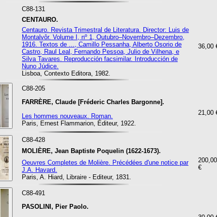
C88-131
CENTAURO.
Centauro. Revista Trimestral de Literatura. Director: Luis de
Montalvôr. Volume I, nº 1, Outubro–Novembro–Dezembro,
1916. Textos de ..., Camillo Pessanha, Alberto Osorio de
36,00 
Castro, Raul Leal, Fernando Pessoa, Julio de Vilhena, e
Silva Tavares. Reproducción facsimilar. Introducción de
Nuno Júdice.
Lisboa, Contexto Editora, 1982.
C88-205
FARRÈRE, Claude [Fréderic Charles Bargonne].
21,00 
Les hommes nouveaux. Roman.
Paris, Ernest Flammarion, Éditeur, 1922.
C88-428
MOLIÈRE, Jean Baptiste Poquelin (1622-1673).
200,00
Oeuvres Completes de Molière. Précédées d'une notice par
€
J.A. Havard.
Paris, A. Hiard, Libraire - Editeur, 1831.
C88-491
PASOLINI, Pier Paolo.