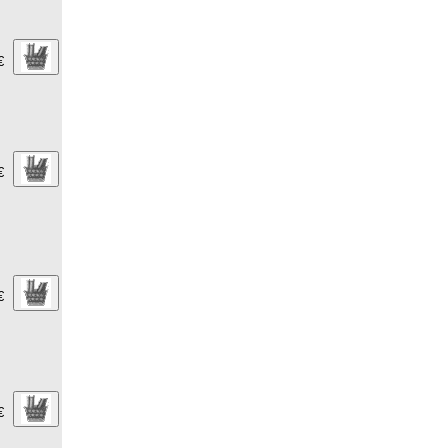
€
€
€
€