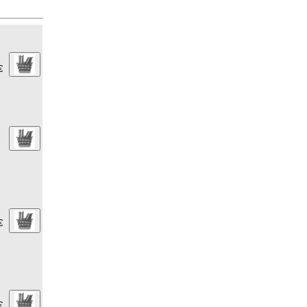
€
€
€