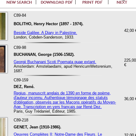
C89-84
BOLITHO, Henry Hector (1897 - 1974).
42,00 
Beside Galilee. A Diary in Palestine.
London, Cobden-Sanderson, 1933.
C89-98
BUCHANAN, George (1506-1582).
225,00
Georgii Buchanani Scoti Poemata quae extant.
€
Amsterdam: Amstelaedami, apud HenricumWetsrenium,
1687.
C89-159
DEZ, René.
Regius, manuscrit anglais de 1390 en forme de poème,
d'auteur inconnu. Authentique témoignage des statuts
36,00 
d'obligation, observés par les Maçons opératifs du Moyen-
Age. Transcription en vers français par René Dez.
Paris, Guy Trédaniel, Éditeur, 1985.
C89-218
GENET, Jean (1910-1986).
Oeuvres Complètes II: Notre-Dame des Fleurs. Le
32,00 