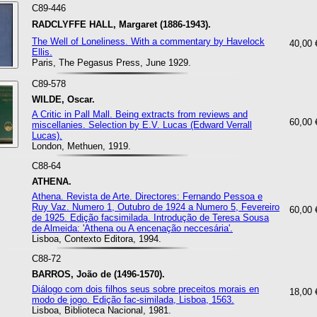
C89-446
RADCLYFFE HALL, Margaret (1886-1943).
The Well of Loneliness. With a commentary by Havelock
40,00 
Ellis.
Paris, The Pegasus Press, June 1929.
C89-578
WILDE, Oscar.
A Critic in Pall Mall. Being extracts from reviews and
60,00 
miscellanies. Selection by E.V. Lucas (Edward Verrall
Lucas).
London, Methuen, 1919.
C88-64
ATHENA.
Athena. Revista de Arte. Directores: Fernando Pessoa e
Ruy Vaz. Numero 1, Outubro de 1924 a Numero 5, Fevereiro
60,00 
de 1925. Edição facsimilada. Introdução de Teresa Sousa
de Almeida: 'Athena ou A encenação neccesária'.
Lisboa, Contexto Editora, 1994.
C88-72
BARROS, João de (1496-1570).
Diálogo com dois filhos seus sobre preceitos morais en
18,00 
modo de jogo. Edição fac-similada, Lisboa, 1563.
Lisboa, Biblioteca Nacional, 1981.