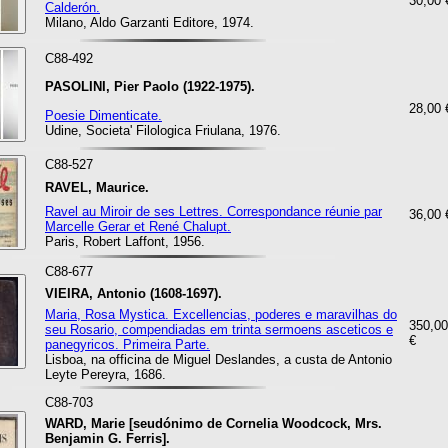
30,00 
Calderón.
Milano, Aldo Garzanti Editore, 1974.
C88-492
PASOLINI, Pier Paolo (1922-1975).
28,00 
Poesie Dimenticate.
Udine, Societa' Filologica Friulana, 1976.
C88-527
RAVEL, Maurice.
Ravel au Miroir de ses Lettres. Correspondance réunie par
36,00 
Marcelle Gerar et René Chalupt.
Paris, Robert Laffont, 1956.
C88-677
VIEIRA, Antonio (1608-1697).
Maria, Rosa Mystica. Excellencias, poderes e maravilhas do
350,00
seu Rosario, compendiadas em trinta sermoens asceticos e
€
panegyricos. Primeira Parte.
Lisboa, na officina de Miguel Deslandes, a custa de Antonio
Leyte Pereyra, 1686.
C88-703
WARD, Marie [seudónimo de Cornelia Woodcock, Mrs.
Benjamin G. Ferris].