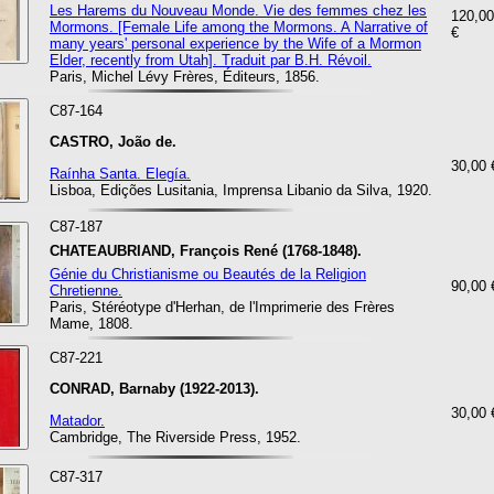
Les Harems du Nouveau Monde. Vie des femmes chez les
120,00
Mormons. [Female Life among the Mormons. A Narrative of
€
many years' personal experience by the Wife of a Mormon
Elder, recently from Utah]. Traduit par B.H. Révoil.
Paris, Michel Lévy Frères, Éditeurs, 1856.
C87-164
CASTRO, João de.
30,00 
Raínha Santa. Elegía.
Lisboa, Edições Lusitania, Imprensa Libanio da Silva, 1920.
C87-187
CHATEAUBRIAND, François René (1768-1848).
Génie du Christianisme ou Beautés de la Religion
90,00 
Chretienne.
Paris, Stéréotype d'Herhan, de l'Imprimerie des Frères
Mame, 1808.
C87-221
CONRAD, Barnaby (1922-2013).
30,00 
Matador.
Cambridge, The Riverside Press, 1952.
C87-317