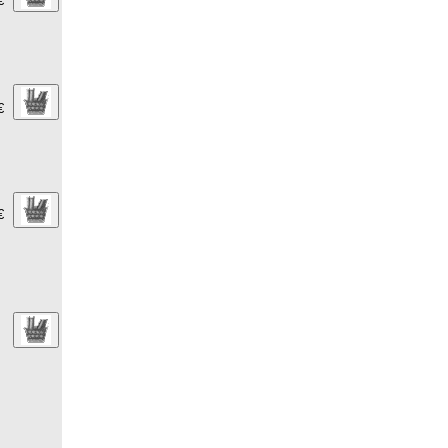
€
€
€