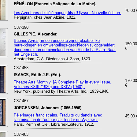
FÉNÉLON [François Salignac de La Mothe].
70,00 
Les Aventures de Télémaque, fils d'Ulysse. Nouvelle édition.
Perpignan, chez Jean Alzine, 1822.
C87-390
GILLESPIE, Alexander.
Buenos Ayres, in een gedeelte zijner plaatselijke
150,00
betrekkingen en omwentelings-geschiedenis, opgeheldert
€
door een reis in de binnelanden van Rio de La Plata. Naar
het Engelsch.
Amsterdam, G.A. Diederichs & Zoon, 1820.
C87-458
ISAACS, Edith J.R. (Ed.).
170,00
Theatre Arts Monthly. [A Complete Play in every Issue.
€
Volumes XXIII (1939) and XXIV (1940)].
New York, published by Theatre Arts, Inc., 1939-1940.
C87-467
JORGENSEN, Johannes (1866-1956).
Pèlerinages franciscains. Traduits du danois avec
45,00 
l'autorisation de l'auteur par Teodor de Wyzewa.
Paris, Perrin et Cie., Libraires-Éditeurs, 1912.
C87-483