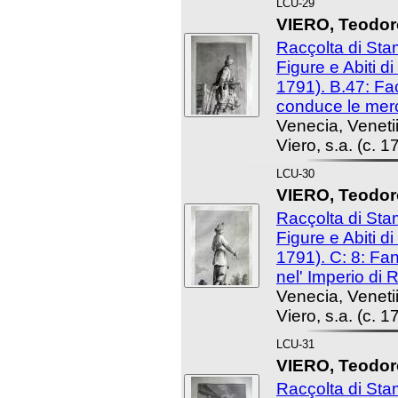
LCU-29
VIERO, Teodoro
Racçolta di St
Figure e Abiti d
1791). B.47: Fa
conduce le merc
Venecia, Venet
Viero, s.a. (c. 1
LCU-30
VIERO, Teodoro
Racçolta di St
Figure e Abiti d
1791). C: 8: Fa
nel' Imperio di 
Venecia, Venet
Viero, s.a. (c. 1
LCU-31
VIERO, Teodoro
Racçolta di St