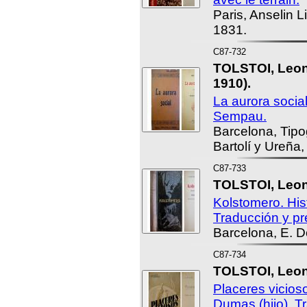
Paris, Anselin Lib
1831.
C87-732
TOLSTOI, Leon 
1910).
La aurora soci
Sempau.
Barcelona, Tipog
Bartolí y Ureña,
C87-733
TOLSTOI, Leon 
Kolstomero. Hist
Traducción y pr
Barcelona, E. 
C87-734
TOLSTOI, Leon 
Placeres vicios
Dumas (hijo). T