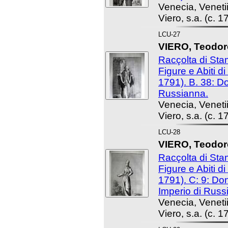
Venecia, Venet
Viero, s.a. (c. 1
LCU-27
VIERO, Teodoro
Racçolta di St
Figure e Abiti d
1791). B. 38: 
Russianna.
Venecia, Venet
Viero, s.a. (c. 1
LCU-28
VIERO, Teodoro
Racçolta di St
Figure e Abiti d
1791). C: 9: Do
Imperio di Russi
Venecia, Venet
Viero, s.a. (c. 1