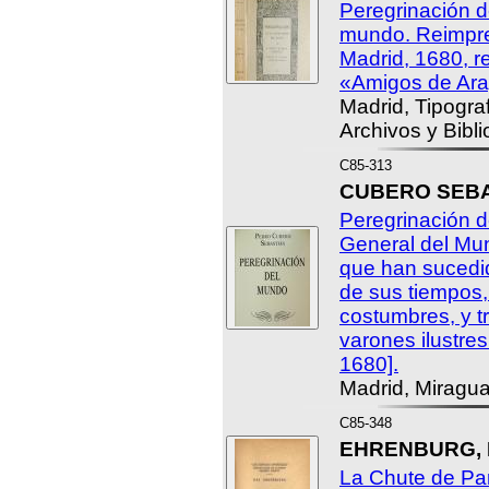
Peregrinación d
mundo. Reimpre
Madrid, 1680, r
«Amigos de Ar
Madrid, Tipogra
Archivos y Bibl
C85-313
CUBERO SEBAS
Peregrinación d
General del Mu
que han sucedid
de sus tiempos,
costumbres, y t
varones ilustres
1680].
Madrid, Miragu
C85-348
EHRENBURG, Il
La Chute de Par