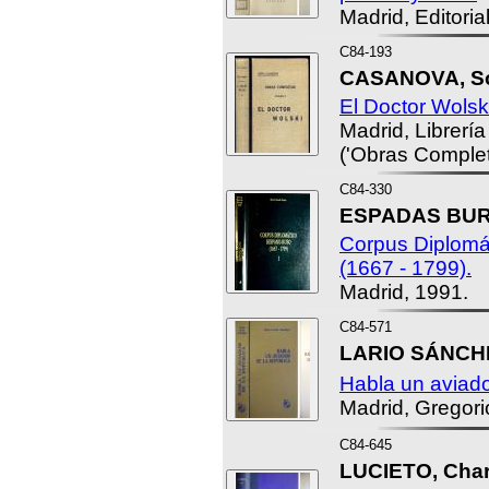
Madrid, Editoria
C84-193
CASANOVA, So
El Doctor Wolsk
Madrid, Librería
('Obras Completa
C84-330
ESPADAS BURG
Corpus Diplomá
(1667 - 1799).
Madrid, 1991.
C84-571
LARIO SÁNCHEZ
Habla un aviado
Madrid, Gregorio
C84-645
LUCIETO, Char