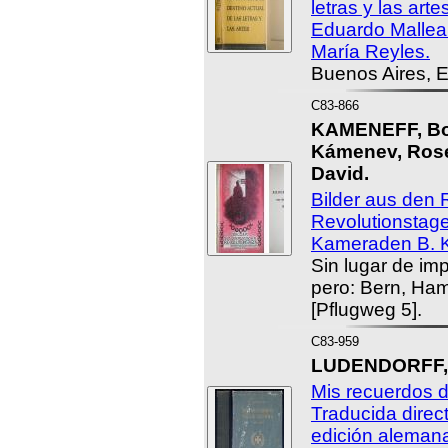
letras y las art
Eduardo Mallea
María Reyles.
Buenos Aires, 
C83-866
KAMENEFF, Bor
Kámenev, Ros
David.
Bilder aus den
Revolutionstage
Kameraden B. K
Sin lugar de imp
pero: Bern, Ham
[Pflugweg 5].
C83-959
LUDENDORFF, E
Mis recuerdos d
Traducida direc
edición aleman