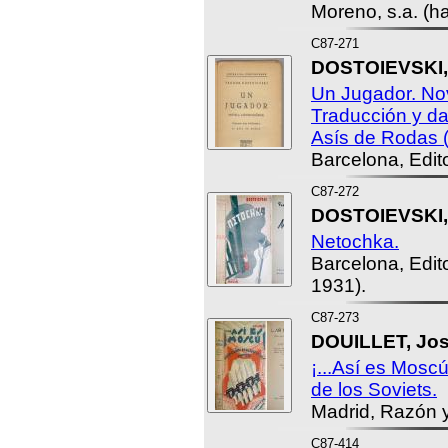
Moreno, s.a. (h
C87-271
DOSTOIEVSKI, F
Un Jugador. Nov
Traducción y da
Asís de Rodas (
Barcelona, Edit
C87-272
DOSTOIEVSKI, F
Netochka.
Barcelona, Edito
1931).
C87-273
DOUILLET, Jos
¡...Así es Mosc
de los Soviets.
Madrid, Razón y
C87-414