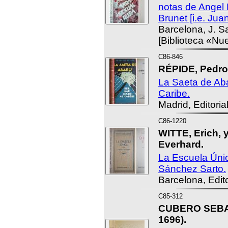
notas de Angel 
Brunet [i.e. Ju
Barcelona, J. S
[Biblioteca «Nu
C86-846
RÉPIDE, Pedro
La Saeta de Aba
Caribe.
Madrid, Editori
C86-1220
WITTE, Erich
Everhard.
La Escuela Únic
Sánchez Sarto.
Barcelona, Edito
C85-312
CUBERO SEBAS
1696).