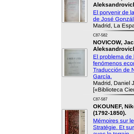
Aleksandrovich
El porvenir de l
de José Gonzál
Madrid, La Espa
C87-582
NOVICOW, Jac
Aleksandrovic
El problema de l
fenómenos econ
Traducción de 
García.
Madrid, Daniel J
[«Biblioteca Cien
C87-587
OKOUNEF, Niko
(1792-1850).
Mémoires sur le
Stratégie. Et su
avec le terrain.