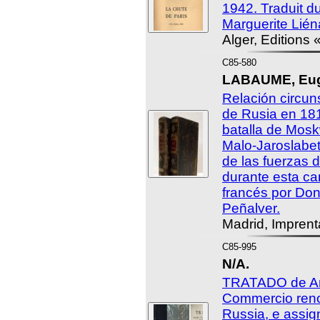
1942. Traduit d
Marguerite Lién
Alger, Editions 
C85-580
LABAUME, Eugè
Relación circu
de Rusia en 181
batalla de Mos
Malo-Jaroslabet
de las fuerzas d
durante esta c
francés por Do
Peñalver.
Madrid, Imprent
C85-995
N/A.
TRATADO de Am
Commercio reno
Russia, e assi