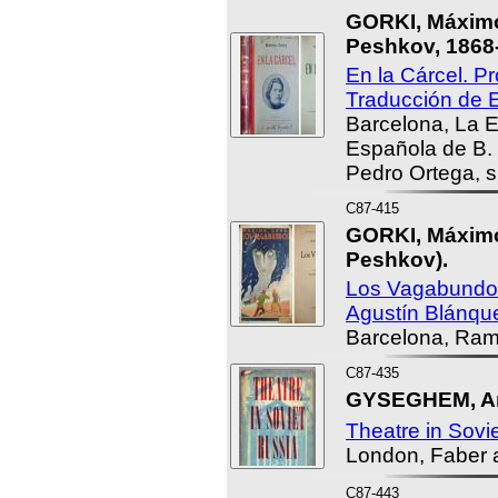
GORKI, Máximo
Peshkov, 1868-
En la Cárcel. P
Traducción de E
Barcelona, La Ed
Española de B. 
Pedro Ortega, s.
C87-415
GORKI, Máximo
Peshkov).
Los Vagabundos
Agustín Blánque
Barcelona, Ram
C87-435
GYSEGHEM, And
Theatre in Sovi
London, Faber a
C87-443