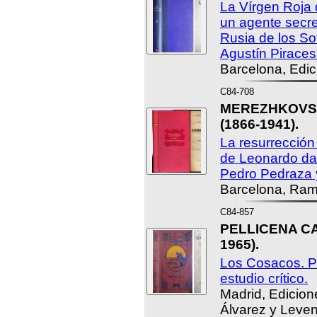
La Vírgen Roja 
un agente secre
Rusia de los So
Agustín Piraces
Barcelona, Edic
C84-708
MEREZHKOVSKI,
(1866-1941).
La resurrección
de Leonardo da 
Pedro Pedraza 
Barcelona, Ram
C84-857
PELLICENA CA
1965).
Los Cosacos. Pá
estudio crítico.
Madrid, Edicion
Álvarez y Leven