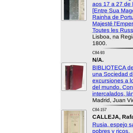
aos 17 a 27 de
[Entre Sua Mag
Rainha de Port
Majesté l'Emper
Toutes les Russ
Lisboa, na Regi
1800.
C84-93
N/A.
BIBLIOTECA de 
una Sociedad d
excursiones a 
del mundo. Con
intercalados, l
Madrid, Juan Vid
C84-157
CALLEJA, Rafae
Rusia, espejo s
pobres y ricos.