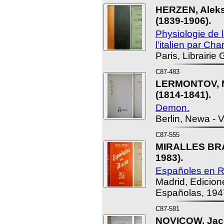
HERZEN, Aleks
(1839-1906).
Physiologie de l
l'italien par Ch
Paris, Librairie
C87-483
LERMONTOV, Mi
(1814-1841).
Demon.
Berlin, Newa - V
C87-555
MIRALLES BRAV
1983).
Españoles en R
Madrid, Edicion
Españolas, 194
C87-581
NOVICOW, Jac