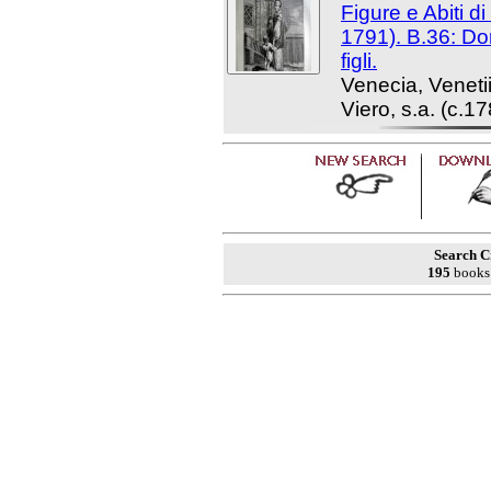
Figure e Abiti d
1791). B.36: Do
figli.
Venecia, Venet
Viero, s.a. (c.17
Search Cr
195
books 