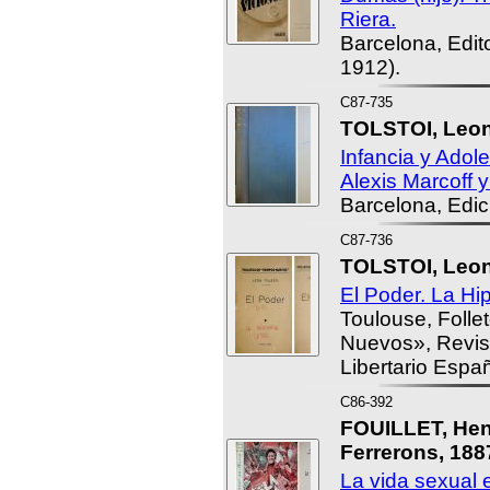
Riera.
Barcelona, Edito
1912).
C87-735
TOLSTOI, Leon 
Infancia y Adol
Alexis Marcoff 
Barcelona, Edic
C87-736
TOLSTOI, Leon 
El Poder. La Hi
Toulouse, Folle
Nuevos», Revis
Libertario Españ
C86-392
FOUILLET, Hen
Ferrerons, 188
La vida sexual 