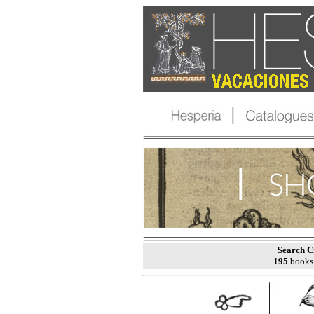
Search Cr
195
books 