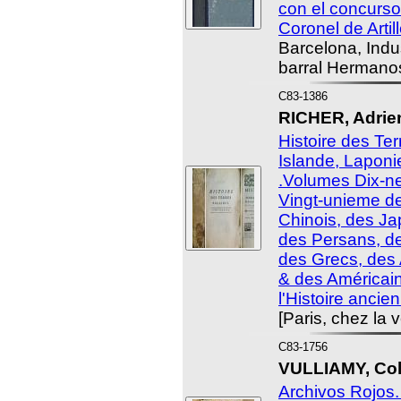
con el concurso
Coronel de Artil
Barcelona, Indu
barral Hermanos
C83-1386
RICHER, Adrien
Histoire des Ter
Islande, Laponi
.Volumes Dix-n
Vingt-unieme de
Chinois, des Ja
des Persans, de
des Grecs, des 
& des Américain
l'Histoire ancien
[Paris, chez la 
C83-1756
VULLIAMY, Col
Archivos Rojos.