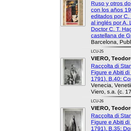
Ruso y otros d
con los años 1
editados por C.
al inglés por A.
Doctor C. T. Ha
castellana de G
Barcelona, Publ
LCU-25
VIERO, Teodoro
Racçolta di St
Figure e Abiti d
1791). B.40: Co
Venecia, Venet
Viero, s.a. (c. 1
LCU-26
VIERO, Teodoro
Racçolta di St
Figure e Abiti d
1791). B.35: D