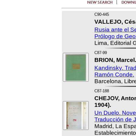
C90-445
VALLEJO, Césa
Rusia ante el 
Prólogo de Geor
Lima, Editorial 
C87-99
BRION, Marcel
Kandinsky. Trad
Ramón Conde.
Barcelona, Libre
C87-188
CHEJOV, Anton
1904).
Un Duelo. Novel
Traducción de 
Madrid, La Esp
Establecimiento