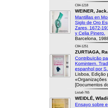
C84-1218
WEINER, Jack.
Mantillas en Mos
Siglo de Oro Es
Zares, 1672-19
y Celia Pinero.
Barcelona, 198
C84-1251
ZURTIAGA, Ram
Contribuïção pa
Komintern. Trad
espanhol por S.
Lisboa, Edição 
«Organizações 
[Documentos d
Lista6-765
WEIDLÉ, Wladim
Ensayo sobre el