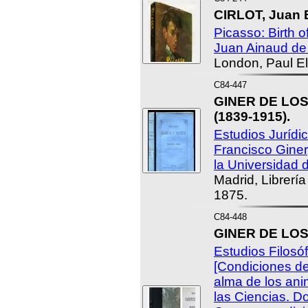
CIRLOT, Juan 
Picasso: Birth 
Juan Ainaud de 
London, Paul El
C84-447
GINER DE LOS 
(1839-1915).
Estudios Jurídic
Francisco Giner
la Universidad 
Madrid, Librería
1875.
C84-448
GINER DE LOS 
Estudios Filosóf
[Condiciones del 
alma de los ani
las Ciencias. Do