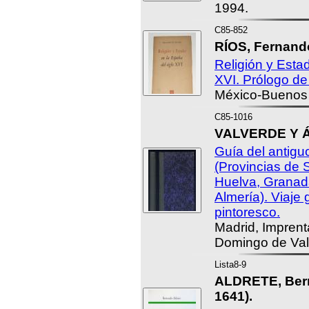
1994.
C85-852
RÍOS, Fernando
Religión y Esta
XVI. Prólogo de
México-Buenos 
C85-1016
VALVERDE Y Á
Guía del antigu
(Provincias de 
Huelva, Granad
Almería). Viaje g
pintoresco.
Madrid, Impren
Domingo de Val,
Lista8-9
ALDRETE, Bern
1641).