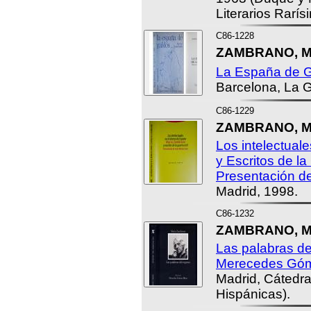
Literarios Rarís
C86-1228
ZAMBRANO, Ma
La España de G
Barcelona, La G
C86-1229
ZAMBRANO, Ma
Los intelectual
y Escritos de la
Presentación d
Madrid, 1998.
C86-1232
ZAMBRANO, Ma
Las palabras de
Merecedes Góm
Madrid, Cátedra
Hispánicas).