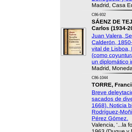
Madrid, Casa Edi
C86-932
SÁENZ DE TE
Carlos (1934-2
Juan Valera, Se
Calderón, 1850-
vital de Lisboa,
(como coyuntur
un diplomático i
Madrid, Moneda 
C86-1044
TORRE, Francis
Breve deleytac
sacados de dive
1668). Noticia b
Rodríguez-Moñi
Pérez Gómez.
Valencia, '...la 
1963 (Duque y 