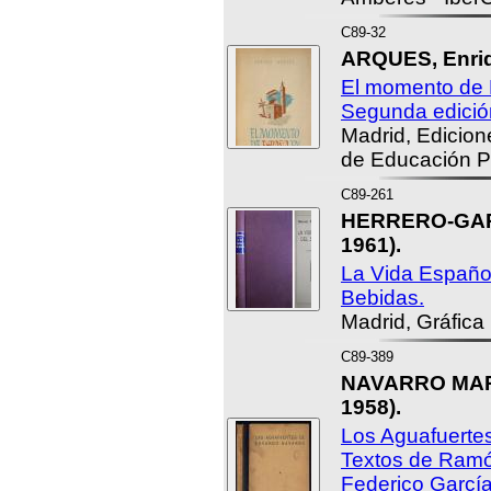
C89-32
ARQUES, Enri
El momento de 
Segunda edició
Madrid, Edicion
de Educación P
C89-261
HERRERO-GARC
1961).
La Vida Española
Bebidas.
Madrid, Gráfica
C89-389
NAVARRO MART
1958).
Los Aguafuerte
Textos de Ramón
Federico Garcí