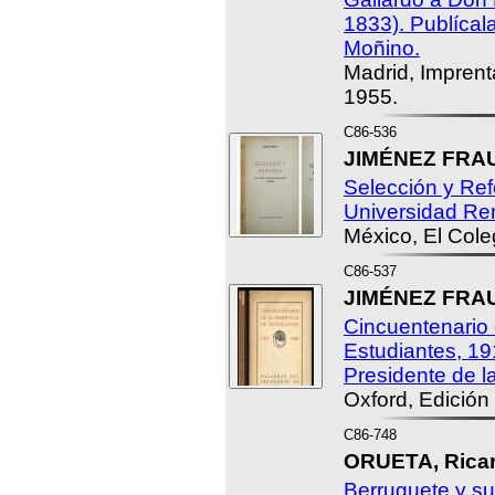
1833). Publícal
Moñino.
Madrid, Imprenta
1955.
C86-536
JIMÉNEZ FRAUD
Selección y Re
Universidad Re
México, El Cole
C86-537
JIMÉNEZ FRAUD
Cincuentenario 
Estudiantes, 19
Presidente de l
Oxford, Edición
C86-748
ORUETA, Ricar
Berruguete y su