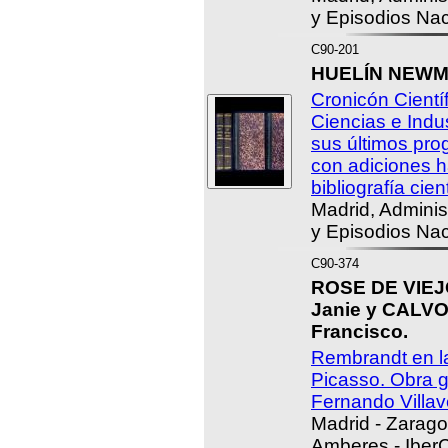
y Episodios Nac
C90-201
HUELÍN NEWMA
Cronicón Científ
Ciencias e Indu
sus últimos pro
con adiciones h
bibliografía cient
Madrid, Adminis
y Episodios Nac
C90-374
ROSE DE VIEJO
Janie y CALV
Francisco.
Rembrandt en l
Picasso. Obra g
Fernando Villav
Madrid - Zarag
Amberes - IberC