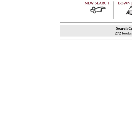
Search Cr
272
books 