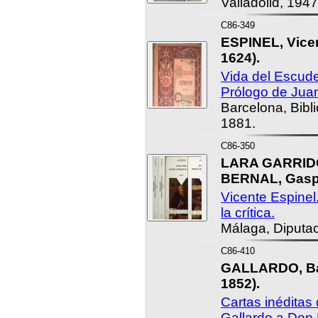
Valladolid, 194
C86-349
ESPINEL, Vicen
1624).
Vida del Escud
Prólogo de Jua
Barcelona, Bibli
1881.
C86-350
LARA GARRID
BERNAL, Gasp
Vicente Espinel.
la crítica.
Málaga, Diputac
C86-410
GALLARDO, Bar
1852).
Cartas inéditas
Gallardo a Don 