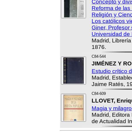
Concepto y divi
Reforma de las
Religión y Cienc
Los católicos vi
Giner, Profesor
Universidad de 
Madrid, Librerí
1876.
C84-544
JIMÉNEZ Y RO
Estudio crítico d
Madrid, Estable
Jaime Ratés, 1
C84-609
LLOVET, Enriqu
Magia y milagro
Madrid, Editora
de Actualidad In