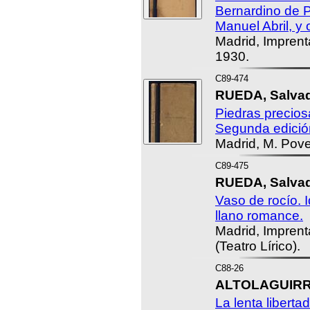
Bernardino de P
Manuel Abril, y 
Madrid, Imprent
1930.
C89-474
RUEDA, Salvad
Piedras precios
Segunda edició
Madrid, M. Pov
C89-475
RUEDA, Salvad
Vaso de rocío. I
llano romance.
Madrid, Impren
(Teatro Lírico).
C88-26
ALTOLAGUIRRE
La lenta libertad