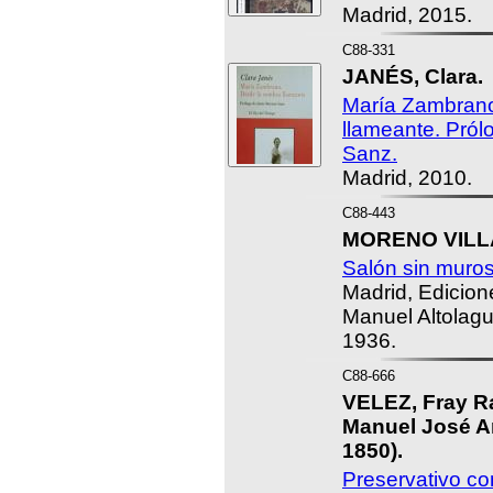
Madrid, 2015.
C88-331
JANÉS, Clara.
María Zambrano
llameante. Pró
Sanz.
Madrid, 2010.
C88-443
MORENO VILLA
Salón sin muros
Madrid, Edicion
Manuel Altolag
1936.
C88-666
VELEZ, Fray Raf
Manuel José An
1850).
Preservativo con