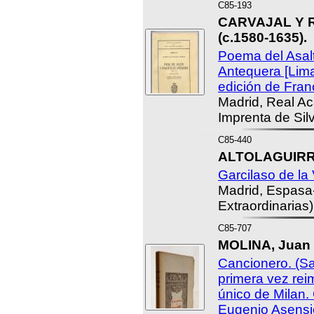
C85-193
CARVAJAL Y R
(c.1580-1635).
Poema del Asal
Antequera [Lima
edición de Fran
Madrid, Real A
Imprenta de Silv
C85-440
ALTOLAGUIRRE
Garcilaso de la
Madrid, Espasa
Extraordinarias)
C85-707
MOLINA, Juan 
Cancionero. (S
primera vez rei
único de Milan.
Eugenio Asensi