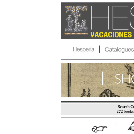
Search Cr
272
books 