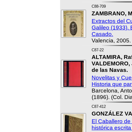
C88-709
ZAMBRANO, Ma
Extractos del C
Galileo (1933).
Casado.
Valencia, 2005.
C87-22
ALTAMIRA, Raf
VALDEMORO, J
de las Navas.
Novelitas y Cuen
Historia que pa
Barcelona, Anto
(1896). (Col. Di
C87-412
GONZÁLEZ VAL
El Caballero de
histórica escrit