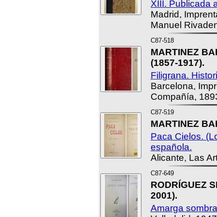
XIII. Publicad
Madrid, Imprent
Manuel Rivaden
C87-518
MARTINEZ BA
(1857-1917).
Filigrana. Histo
Barcelona, Impr
Compañía, 189
C87-519
MARTINEZ BA
Paca Cielos. (L
española.
Alicante, Las Ar
C87-649
RODRÍGUEZ SPI
2001).
Amarga sombra