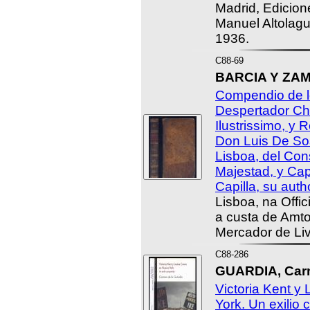
Madrid, Edicion
Manuel Altolag
1936.
C88-69
BARCIA Y ZAM
Compendio de lo
Despertador Chr
Ilustrissimo, y
Don Luis De So
Lisboa, del Co
Majestad, y Ca
Capilla, su autho
Lisboa, na Offi
a custa de Amto
Mercador de Liv
C88-286
GUARDIA, Carm
Victoria Kent y
York. Un exilio 