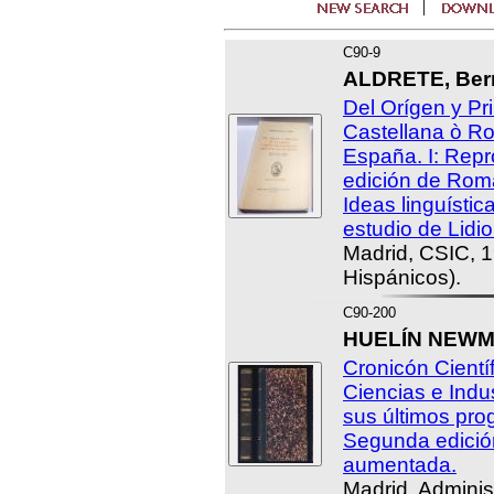
C90-9
ALDRETE, Bern
Del Orígen y Pr
Castellana ò R
España. I: Repr
edición de Roma,
Ideas linguístic
estudio de Lidi
Madrid, CSIC, 
Hispánicos).
C90-200
HUELÍN NEWMA
Cronicón Científ
Ciencias e Indu
sus últimos pro
Segunda edición
aumentada.
Madrid, Adminis