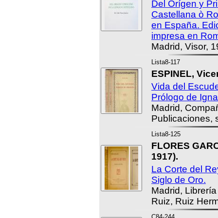
Del Orígen y Pr
Castellana ò R
en España. Edic
impresa en Rom
Madrid, Visor, 1
Lista8-117
ESPINEL, Vice
Vida del Escud
Prólogo de Igna
Madrid, Compañ
Publicaciones, s
Lista8-125
FLORES GARCÍA
1917).
La Corte del R
Siglo de Oro.
Madrid, Librerí
Ruiz, Ruiz Herm
C84-244