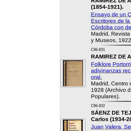
RAMÍREZ DE A
(1854-1921).
Ensayo de un C
Escritores de la
Córdoba con de
Madrid, Revista
y Museos, 1922
C86-831
RAMIREZ DE A
Folklore Portor
adivinanzas rec
oral.
Madrid, Centro 
1928 (Archivo d
Populares).
C86-932
SÁENZ DE TE
Carlos (1934-2
Juan Valera, Se