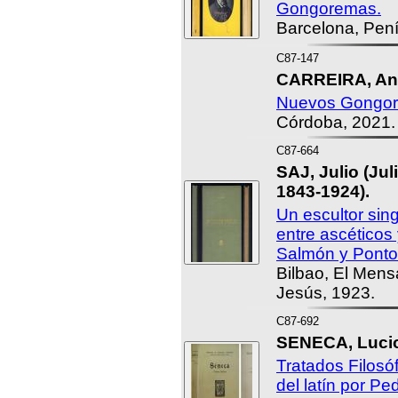
Gongoremas.
Barcelona, Pení
C87-147
CARREIRA, Ant
Nuevos Gongo
Córdoba, 2021.
C87-664
SAJ, Julio (Ju
1843-1924).
Un escultor sing
entre ascéticos y
Salmón y Ponto
Bilbao, El Mens
Jesús, 1923.
C87-692
SENECA, Luci
Tratados Filosóf
del latín por P