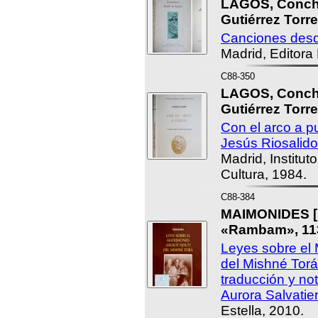
LAGOS, Conch
Gutiérrez Torre
Canciones desd
Madrid, Editora
C88-350
LAGOS, Conch
Gutiérrez Torre
Con el arco a p
Jesús Riosalido
Madrid, Institut
Cultura, 1984.
C88-384
MAIMONIDES [
«Rambam», 113
Leyes sobre el M
del Mishné Torá
traducción y no
Aurora Salvatie
Estella, 2010.