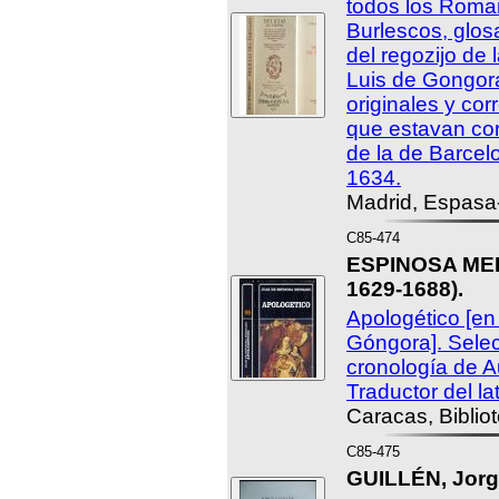
todos los Roma
Burlescos, glos
del regozijo de
Luis de Gongor
originales y cor
que estavan cor
de la de Barcel
1634.
Madrid, Espasa
C85-474
ESPINOSA MED
1629-1688).
Apologético [en
Góngora]. Selec
cronología de 
Traductor del la
Caracas, Biblio
C85-475
GUILLÉN, Jorg