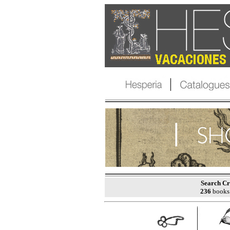
Search Cri
236
books 