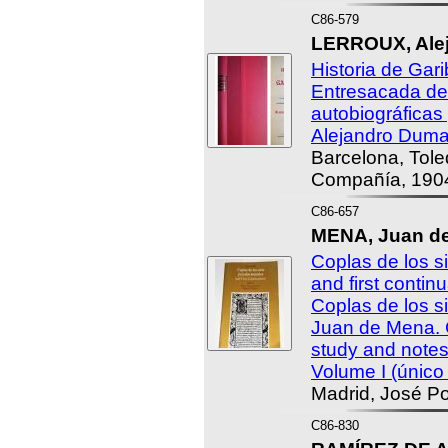
C86-579
LERROUX, Alej
Historia de Gari
Entresacada de
autobiográficas 
Alejandro Dumas
Barcelona, Tol
Compañía, 190
C86-657
MENA, Juan de
Coplas de los s
and first conti
Coplas de los s
Juan de Mena. C
study and notes
Volume I (único
Madrid, José Po
C86-830