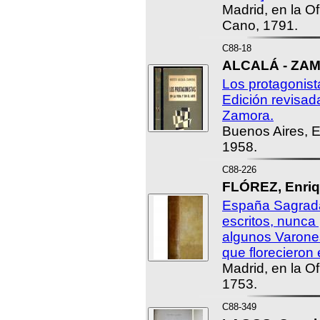
Madrid, en la O
Cano, 1791.
C88-18
ALCALÁ - ZAM
Los protagonista
Edición revisada
Zamora.
Buenos Aires, E
1958.
C88-226
FLÓREZ, Enriq
España Sagrada,
escritos, nunca
algunos Varone
que florecieron 
Madrid, en la Of
1753.
C88-349