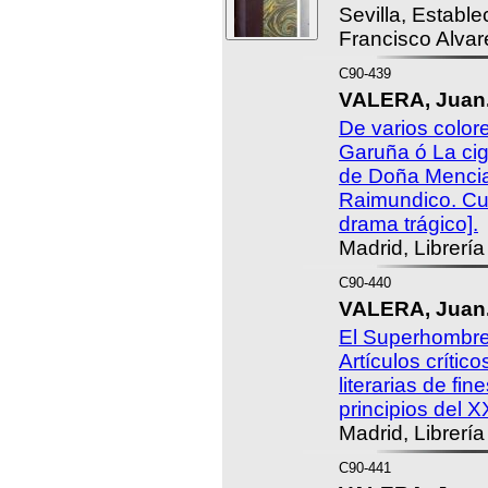
Sevilla, Estable
Francisco Alva
C90-439
VALERA, Juan
De varios colore
Garuña ó La cig
de Doña Mencia
Raimundico. Cu
drama trágico].
Madrid, Librerí
C90-440
VALERA, Juan
El Superhombre
Artículos críti
literarias de fin
principios del X
Madrid, Librerí
C90-441