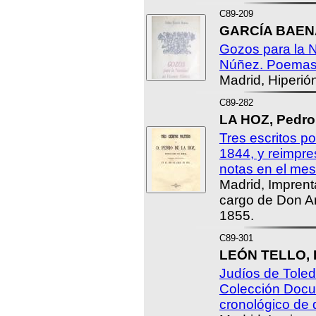
C89-209
GARCÍA BAENA
Gozos para la 
Núñez. Poemas
Madrid, Hiperió
C89-282
LA HOZ, Pedro 
Tres escritos po
1844, y reimpr
notas en el mes
Madrid, Impren
cargo de Don An
1855.
C89-301
LEÓN TELLO, P
Judíos de Toledo
Colección Docum
cronológico de