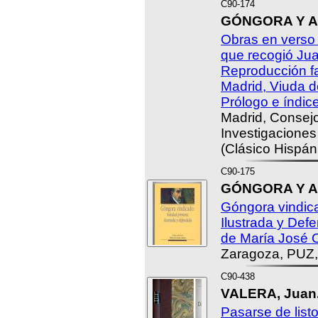
C90-174
GÓNGORA Y AR
Obras en verso
que recogió Ju
Reproducción fa
Madrid, Viuda d
Prólogo e índi
Madrid, Consejo
Investigaciones
(Clásico Hispán
C90-175
GÓNGORA Y AR
Góngora vindic
Ilustrada y Defe
de María José 
Zaragoza, PUZ,
C90-438
VALERA, Juan
Pasarse de listo