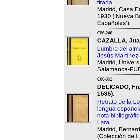
tirada.
Madrid, Casa Edit
1930 ('Nueva Bi
Españoles').
C86-246
CAZALLA, Juan 
Lumbre del alma
Jesús Martínez
Madrid, Universi
Salamanca-FUE
C86-302
DELICADO, Fran
1535).
Retrato de la L
lengua español
nota bibliográfi
Lara.
Madrid, Bernar
(Colección de L