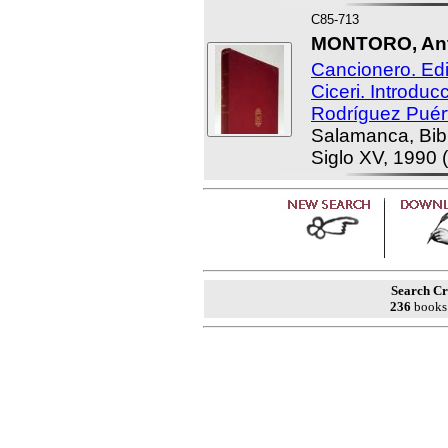
C85-713
MONTORO, Antó
Cancionero. Edi
Ciceri. Introduc
Rodríguez Puért
Salamanca, Bibl
Siglo XV, 1990 
Search Cri
236
books 