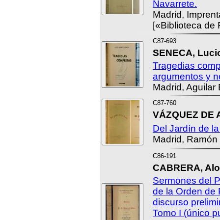
Navarrete.
Madrid, Imprent
[«Biblioteca de
C87-693
SENECA, Luci
Tragedias compl
argumentos y n
Madrid, Aguilar 
C87-760
VÁZQUEZ DE A
Del Jardín de l
Madrid, Ramón 
C86-191
CABRERA, Alon
Sermones del P.
de la Orden de
discurso prelim
Tomo I (único p