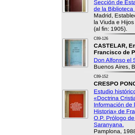
Sección de Est
de la Biblioteca
Madrid, Estable
la Viuda e Hijo
(al fin: 1905).
C89-126
CASTELAR, Em
Francisco de P
Don Alfonso el S
Buenos Aires, B
C89-152
CRESPO PONCE,
Estudio históric
«Doctrina Cristi
Información de 
Historia» de Fr
O.P. Prólogo de
Saranyana.
Pamplona, 198