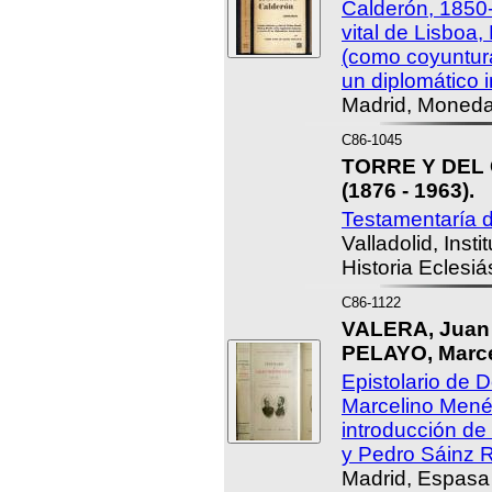
Calderón, 1850-
vital de Lisboa,
(como coyuntur
un diplomático i
Madrid, Moneda 
C86-1045
TORRE Y DEL 
(1876 - 1963).
Testamentaría de
Valladolid, Insti
Historia Eclesiá
C86-1122
VALERA, Jua
PELAYO, Marce
Epistolario de 
Marcelino Mené
introducción de
y Pedro Sáinz 
Madrid, Espasa