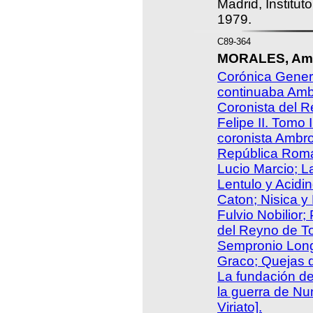
Madrid, Institut
1979.
C89-364
MORALES, Amb
Corónica Gener
continuaba Amb
Coronista del 
Felipe II. Tomo I
coronista Ambro
República Roma
Lucio Marcio; L
Lentulo y Acidi
Caton; Nisica y 
Fulvio Nobilior;
del Reyno de To
Sempronio Longo
Graco; Quejas 
La fundación de
la guerra de Nu
Viriato].