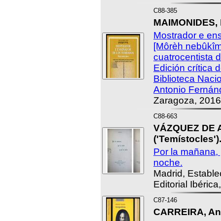
C88-385
MAIMONIDES, 
Mostrador e ens
[Môrèh nebûkîm
cuatrocentista 
Edición crítica 
Biblioteca Naci
Antonio Fernán
Zaragoza, 2016
C88-663
VÁZQUEZ DE A
('Temístocles')
Por la mañana, p
noche.
Madrid, Estable
Editorial Ibérica
C87-146
CARREIRA, Ant