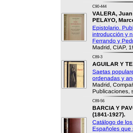
C90-444
VALERA, Jua
PELAYO, Marce
Epistolario. Pu
introducción y n
Ferrando y Ped
Madrid, CIAP, 1
C89-3
AGUILAR Y TEJ
Saetas popular
ordenadas y ano
Madrid, Compañ
Publicaciones, s
C89-56
BARCIA Y PAVÓ
(1841-1927).
Catálogo de los
Españoles que 