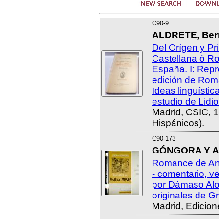
C90-9
ALDRETE, Bern
Del Orígen y Pr
Castellana ò R
España. I: Repr
edición de Roma,
Ideas linguístic
estudio de Lidi
Madrid, CSIC, 
Hispánicos).
C90-173
GÓNGORA Y AR
Romance de Ang
- comentario, ve
por Dámaso Alon
originales de Gr
Madrid, Edicion