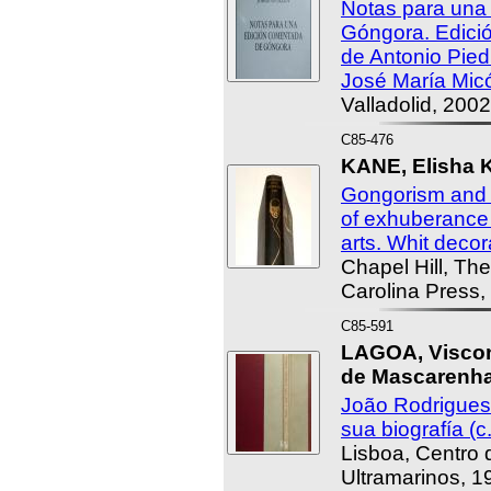
Notas para una
Góngora. Edició
de Antonio Pied
José María Mic
Valladolid, 2002
C85-476
KANE, Elisha K
Gongorism and 
of exhuberance 
arts. Whit decor
Chapel Hill, The
Carolina Press,
C85-591
LAGOA, Viscon
de Mascarenhas
João Rodrigues
sua biografía (
Lisboa, Centro 
Ultramarinos, 1