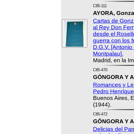
C85-111
AYORA, Gonzal
Cartas de Gonza
al Rey Don Fer
desde el Rosell
guerra con los 
D.G.V. [Antoni
Montpalau].
Madrid, en la I
C85-470
GÓNGORA Y AR
Romances y Letr
Pedro Henríque
Buenos Aires, E
(1944).
C85-472
GÓNGORA Y AR
Delicias del Pa