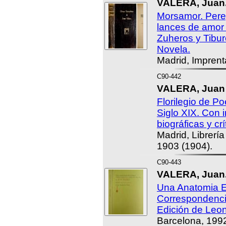
VALERA, Juan
Morsamor. Pere
lances de amor 
Zuheros y Tibu
Novela.
Madrid, Impren
C90-442
VALERA, Juan 
Florilegio de P
Siglo XIX. Con 
biográficas y crít
Madrid, Librerí
1903 (1904).
C90-443
VALERA, Juan
Una Anatomia El
Correspondencia
Edición de Leo
Barcelona, 199