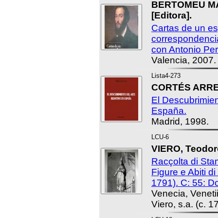
BERTOMEU MAS
[Editora].
Cartas de un es
correspondenci
con Antonio Per
Valencia, 2007.
Lista4-273
CORTÉS ARRES
El Descubrimien
España.
Madrid, 1998.
LCU-6
VIERO, Teodoro
Racçolta di St
Figure e Abiti d
1791). C: 55: D
Venecia, Venet
Viero, s.a. (c. 1