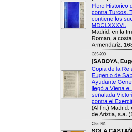
Floro Historico
contra Turcos. 
contiene los su
MDCLXXXVI.
Madrid, en la I
Roman, a costa
Armendariz, 16
C85-900
[SABOYA, Eugen
Copia de la Rel
Eugenio de Sab
Ayudante Gener
llegó a Viena el
señalada Victor
contra el Exerc
(Al fin:) Madrid
de Ariztia, s.a. 
C85-961
SOLA CASTAÑO