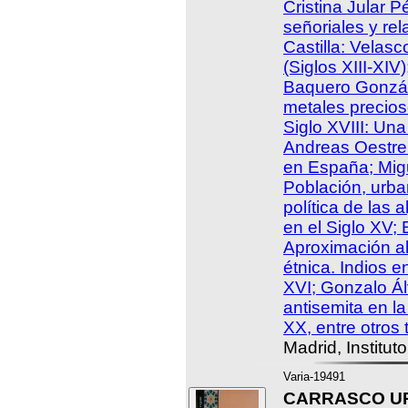
Cristina Jular P
señoriales y rel
Castilla: Velas
(Siglos XIII-XIV
Baquero Gonzál
metales precios
Siglo XVIII: Una
Andreas Oestreic
en España; Migu
Población, urba
política de las 
en el Siglo XV;
Aproximación al
étnica. Indios e
XVI; Gonzalo Álv
antisemita en la
XX, entre otros 
Madrid, Institut
Varia-19491
CARRASCO URG