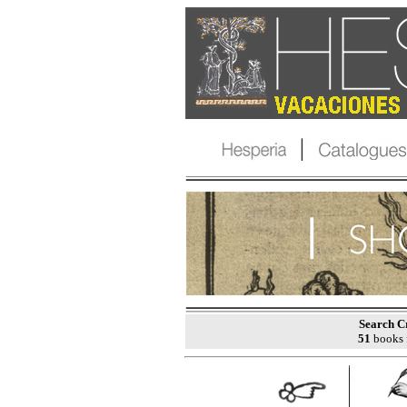
Search Cr
51
books 