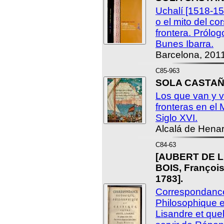
Uchalí [1518-15
o el mito del co
frontera. Prólo
Bunes Ibarra.
Barcelona, 2011
C85-963
SOLA CASTAÑO
Los que van y v
fronteras en el 
Siglo XVI.
Alcalá de Henar
C84-63
[AUBERT DE 
BOIS, François
1783].
Correspondance
Philosophique et
Lisandre et que