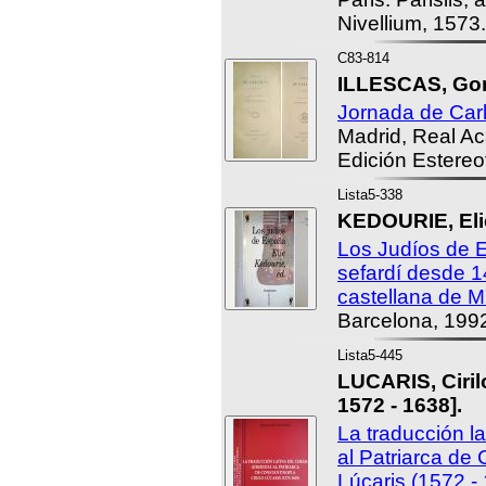
Nivellium, 1573.
C83-814
ILLESCAS, Gon
Jornada de Car
Madrid, Real A
Edición Estereo
Lista5-338
KEDOURIE, Elie
Los Judíos de 
sefardí desde 1
castellana de Mi
Barcelona, 199
Lista5-445
LUCARIS, Cirilo
1572 - 1638].
La traducción la
al Patriarca de 
Lúcaris (1572 -