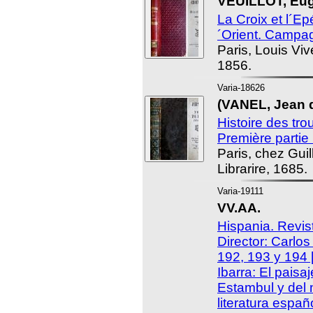
VEUILLOT, Eug
La Croix et l´Ep
´Orient. Campa
Paris, Louis Viv
1856.
Varia-18626
(VANEL, Jean d
Histoire des tro
Première partie
Paris, chez Gui
Librarire, 1685.
Varia-19111
VV.AA.
Hispania. Revis
Director: Carlo
192, 193 y 194
Ibarra: El paisa
Estambul y del 
literatura españ