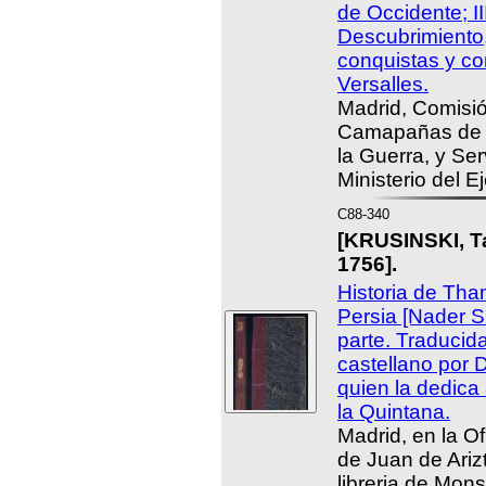
de Occidente; III
Descubrimiento,
conquistas y co
Versalles.
Madrid, Comisió
Camapañas de M
la Guerra, y Serv
Ministerio del E
C88-340
[KRUSINSKI, T
1756].
Historia de Tha
Persia [Nader S
parte. Traducid
castellano por 
quien la dedica
la Quintana.
Madrid, en la O
de Juan de Arizt
libreria de Mons