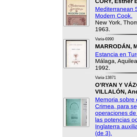
CORY, Esther 
Mediterranean Sp
Modern Cook.
New York, Thom
1963.
Varia-6990
MARRODÁN, Ma
Estancia en Tur
Málaga, Aquile
1992.
Varia-13871
O'RYAN Y VÁZ
VILLALÓN, And
Memoria sobre el
Crimea, para seg
operaciones de 
las potencias o
Inglaterra auxil
(de 3).