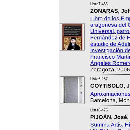
Lista7-436
ZONARAS, Joh
Libro de los Em
aragonesa del 
Universal, patr
Fernández de He
estudio de Adel
Investigación d
Francisco Martí
Ángeles Romer
Zaragoza, 2006
Lista6-237
GOYTISOLO, J
Aproximaciones
Barcelona, Mon
Lista6-475
PIJOÁN, José.
Summa Artis. His