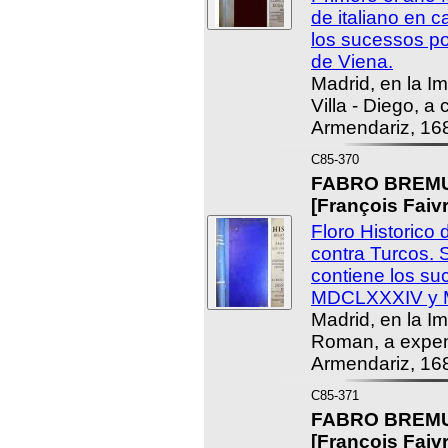
de italiano en c
los sucessos pos
de Viena.
Madrid, en la I
Villa - Diego, a
Armendariz, 16
C85-370
FABRO BREMU
[François Fai
Floro Historico
contra Turcos. 
contiene los su
MDCLXXXIV y
Madrid, en la I
Roman, a expen
Armendariz, 16
C85-371
FABRO BREMU
[François Fai