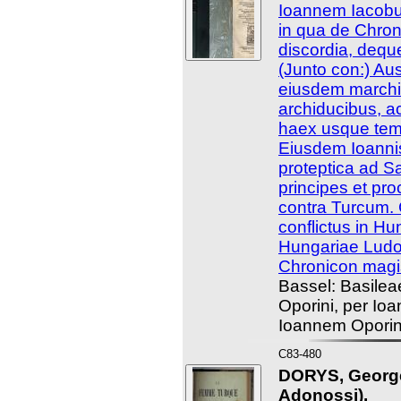
Ioannem Iacobu
in qua de Chro
discordia, dequ
(Junto con:) Au
eiusdem marchi
archiducibus, a
haex usque temp
Eiusdem Ioannis
proteptica ad S
principes et pro
contra Turcum. 
conflictus in Hun
Hungariae Ludo
Chronicon magist
Bassel: Basileae
Oporini, per Io
Ioannem Oporin
C83-480
DORYS, George
Adonossi).