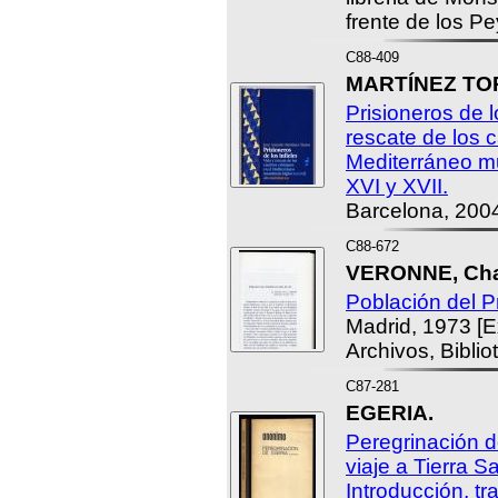
frente de los P
C88-409
MARTÍNEZ TOR
Prisioneros de l
rescate de los c
Mediterráneo m
XVI y XVII.
Barcelona, 200
C88-672
VERONNE, Chan
Población del P
Madrid, 1973 [E
Archivos, Biblio
C87-281
EGERIA.
Peregrinación d
viaje a Tierra Sa
Introducción, t