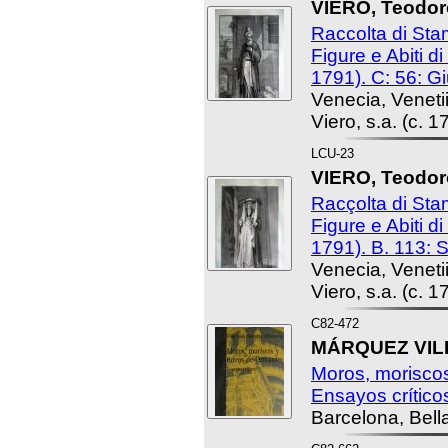
VIERO, Teodoro
Raccolta di St
Figure e Abiti d
1791). C: 56: G
Venecia, Venet
Viero, s.a. (c. 1
LCU-23
VIERO, Teodoro
Racçolta di St
Figure e Abiti d
1791). B. 113: 
Venecia, Venet
Viero, s.a. (c. 1
C82-472
MÁRQUEZ VILL
Moros, moriscos
Ensayos crítico
Barcelona, Bella