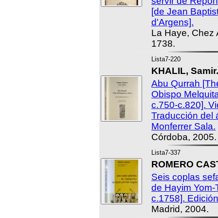
servir de Répon
[de Jean Baptis
d'Argens].
La Haye, Chez A
1738.
Lista7-220
KHALIL, Samir
Abu Qurrah [Th
Obispo Melquit
c.750-c.820]. Vi
Traducción del
Monferrer Sala.
Córdoba, 2005.
Lista7-337
ROMERO CASTEL
Seis coplas sef
de Hayim Yom-T
c.1758]. Edición 
Madrid, 2004.