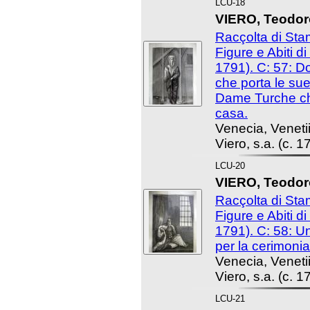
LCU-18
VIERO, Teodoro
Racçolta di St
Figure e Abiti d
1791). C: 57: 
che porta le su
Dame Turche ch
casa.
Venecia, Venet
Viero, s.a. (c. 1
LCU-20
VIERO, Teodoro
Racçolta di St
Figure e Abiti d
1791). C: 58: U
per la cerimoni
Venecia, Venet
Viero, s.a. (c. 1
LCU-21