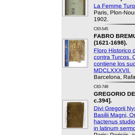
La Femme Turq
Paris, Plon-Nourr
1902.
C83-545
FABRO BREMU
(1621-1698).
Floro Historico
contra Turcos. 
contiene los su
MDCLXXXVII.
Barcelona, Rafae
C83-748
GREGORIO DE N
c.394].
Divi Gregorii Ny
Basilii Magni, 
hactenus studio
in latinum ser
Paris: Parisiis