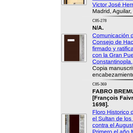
Victor José Herr
Madrid, Aguilar,
C85-278
N/A.
Comunicación d
Consejo de Hac
firmado y ratifi
con la Gran Puer
Constantinopla.
Copia manuscrit
encabezamiento
C85-369
FABRO BREMU
[François Fai
1698].
Floro Historico
el Sultan de lo
contra el Augus
Primero el año