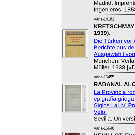
Madrid, Imprent
Ingenieros, 185
Varia-14181
KRETSCHMAYR,
1939).
Die Türken vor
Berichte aus d
Ausgewählt von.
München, Verla
Müller, 1938 [«
Varia-16455
RABANAL ALON
La Provincia ro
epigrafía griega
Siglos I al IV. 
Velo.
Sevilla, Univers
Varia-16648