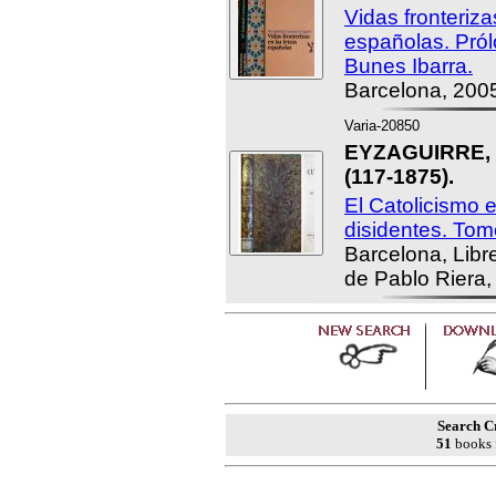
Vidas fronteriza
españolas. Pró
Bunes Ibarra.
Barcelona, 200
Varia-20850
EYZAGUIRRE, J
(117-1875).
El Catolicismo 
disidentes. To
Barcelona, Libr
de Pablo Riera,
Search Cr
51
books 