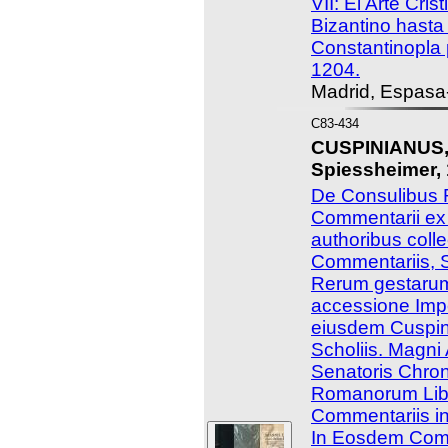
VII: El Arte Cris
Bizantino hasta
Constantinopla 
1204.
Madrid, Espasa
C83-434
CUSPINIANUS,
Spiessheimer, 
De Consulibus
Commentarii ex 
authoribus collec
Commentariis, S
Rerum gestaru
accessione Imp
eiusdem Cuspini
Scholiis. Magni 
Senatoris Chron
Romanorum Libe
Commentariis ins
In Eosdem Comme