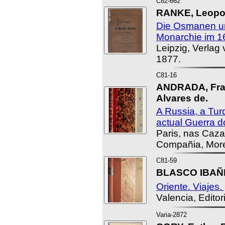
C82-662
RANKE, Leopol
Die Osmanen u
Monarchie im 16
Leipzig, Verlag
1877.
C81-16
ANDRADA, Fran
Alvares de.
A Russia, a Turq
actual Guerra d
Paris, nas Caza
Compañia, More
C81-59
BLASCO IBAÑE
Oriente. Viajes.
Valencia, Edito
Varia-2872