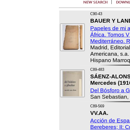
C90-43
BAUER Y LAND
Papeles de mi a
África. Tomos V 
Mediterráneo. R
Madrid, Editoria
Americana, s.a. 
Hispano Marroqu
C89-483
SÁENZ-ALONS
Mercedes (191
Del Bósforo a Gi
San Sebastian, 
C89-569
VV.AA.
Acción de España
Bereberes; II: 