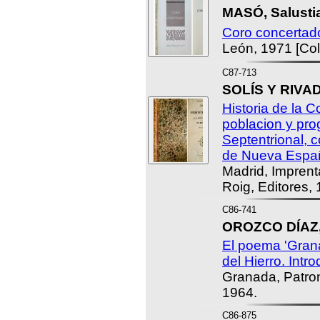
MASÓ, Salusti
Coro concertad
León, 1971 [Col
C87-713
SOLÍS Y RIVAD
Historia de la C
poblacion y pro
Septentrional, 
de Nueva Espa
Madrid, Imprent
Roig, Editores,
C86-741
OROZCO DÍAZ, 
El poema 'Grana
del Hierro. Intr
Granada, Patron
1964.
C86-875