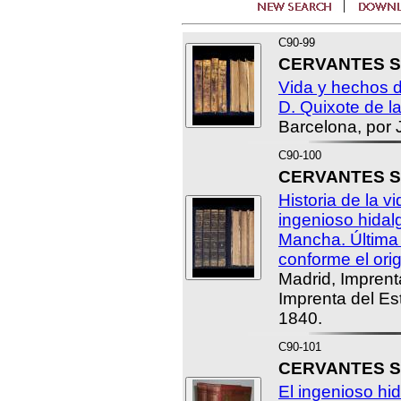
C90-99
CERVANTES SA
Vida y hechos d
D. Quixote de l
Barcelona, por J
C90-100
CERVANTES SA
Historia de la v
ingenioso hidal
Mancha. Última
conforme el origi
Madrid, Imprent
Imprenta del Es
1840.
C90-101
CERVANTES SA
El ingenioso hi