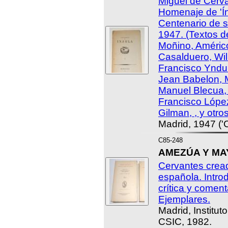
Miguel de Cerv
Homenaje de 'Ín
Centenario de s
1947. (Textos d
Moñino, Améric
Casalduero, Will
Francisco Yndur
Jean Babelon, 
Manuel Blecua,
Francisco Lópe
Gilman, , y otros
Madrid, 1947 ('
C85-248
AMEZÚA Y MAYO
Cervantes cread
española. Introd
crítica y comen
Ejemplares.
Madrid, Institut
CSIC, 1982.