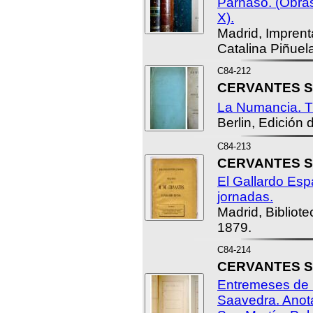
Parnaso. (Obra
X).
Madrid, Imprent
Catalina Piñuel
C84-212
CERVANTES SA
La Numancia. T
Berlin, Edición d
C84-213
CERVANTES SA
El Gallardo Esp
jornadas.
Madrid, Bibliotec
1879.
C84-214
CERVANTES SA
Entremeses de 
Saavedra. Anota