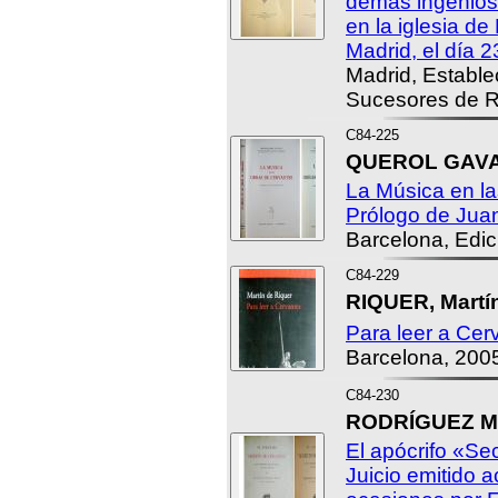
demás ingenios
en la iglesia de
Madrid, el día 2
Madrid, Estable
Sucesores de R
C84-225
QUEROL GAVAL
La Música en la
Prólogo de Jua
Barcelona, Edic
C84-229
RIQUER, Martín
Para leer a Cer
Barcelona, 200
C84-230
RODRÍGUEZ MA
El apócrifo «Se
Juicio emitido 