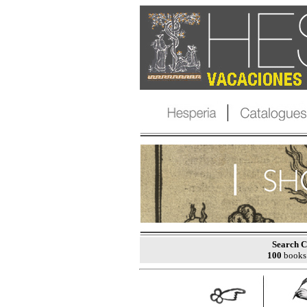
Search C
100
books 