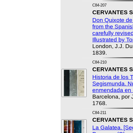
C84-207
CERVANTES SA
Don Quixote de
from the Spanis
carefully revise
Illustrated by T
London, J.J. Du
1839.
C84-210
CERVANTES SA
Historia de los 
Segismunda. Nu
enmendada en e
Barcelona, por 
1768.
C84-211
CERVANTES SA
La Galatea. [Se