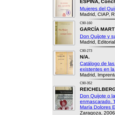
ESPINA, Conc
Mujeres del Qui
Madrid, CIAP, R
C90-160
GARCÍA MARTÍ,
Don Quijote y s
Madrid, Editoria
C90-273
N/A.
Catálogo de las
existentes en la
Madrid, Impren
C90-352
REICHELBERG,
Don Quijote o l
enmascarado. T
María Dolores 
Zaragoza, 2006