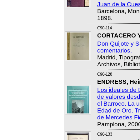
Juan de la Cues
Barcelona, Mont
1898.
C90-114
CORTACERO Y 
Don Quijote y 
comentarios.
Madrid, Tipogra
Archivos, Bibli
C90-128
ENDRESS, Hein
Los ideales de 
de valores des
el Barroco. La u
Edad de Oro. T
de Mercedes Fi
Pamplona, 200
C90-133