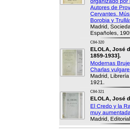
organizado por 
Autores de Prov
Cervantes. Mús
Borobia y Trullá
Madrid, Socied
Españoles, 190
C84-320
ELOLA, José d
1859-1933].
Modernas Brujer
Charlas vulgare
Madrid, Librería
1921.
C84-321
ELOLA, José de
El Credo y la R
muy aumentada
Madrid, Editoria