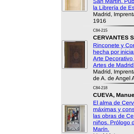
San Martín. Pub
la Librería de 
Madrid, Imprent
1916
C84-215
CERVANTES SA
Rinconete y Cor
hecha por inicia
Arte Decorativo 
Artes de Madrid
Madrid, Imprenta
de A. de Angel 
C84-218
CUEVA, Manuel
El alma de Cer
máximas y cons
las obras de Ce
niños. Prólogo 
Marín.