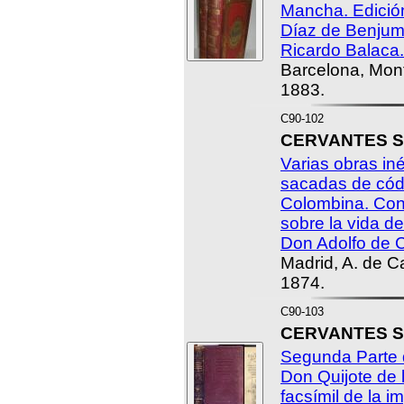
Mancha. Edició
Díaz de Benjume
Ricardo Balaca.
Barcelona, Mon
1883.
C90-102
CERVANTES SA
Varias obras in
sacadas de códi
Colombina. Con
sobre la vida del
Don Adolfo de C
Madrid, A. de Ca
1874.
C90-103
CERVANTES SA
Segunda Parte 
Don Quijote de 
facsímil de la i