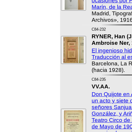
ocasiones por 
Marín, de la R
Madrid, Tipogra
Archivos», 1916
C84-232
RYNER, Han (J
Ambroise Ner, 
El ingenioso hi
Traducción al es
Barcelona, La R
(hacia 1928).
C84-235
VV.AA.
Don Quijote en 
un acto y siete
señores Sanjua
González, y Ari
Teatro Circo de
de Mayo de 1905