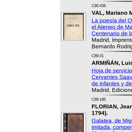
C90-436
VAL, Mariano M
La poesía del Q
el Ateneo de Mad
Centenario de la
Madrid, Imprenta
Bernardo Rodri
C89-31
ARMIÑÁN, Luis
Hoja de servici
Cervantes Saave
de infantes y de
Madrid, Edicion
C89-195
FLORIAN, Jean 
1794).
Galatea, de Mig
imitada, compen