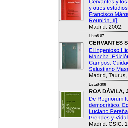
Cervantes y los
y otros estudio
Francisco Márqu
Reunida, II].
Madrid, 2002.
Lista8-87
CERVANTES SA
El Ingenioso Hi
Mancha. Edición
Campos. Cuidad
Salustiano Mas
Madrid, Taurus,
Lista8-308
ROA DÁVILA, J
De Regnorum Iust
democrático. Edi
Luciano Pereña
Prendes y Vidal 
Madrid, CSIC, 