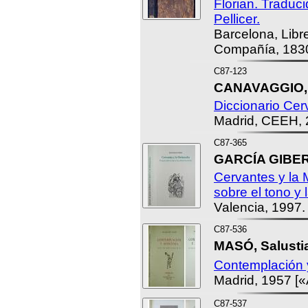
Florian. Traduc
Pellicer.
Barcelona, Libre
Compañía, 183
C87-123
CANAVAGGIO, 
Diccionario Cer
Madrid, CEEH, 
C87-365
GARCÍA GIBERT
Cervantes y la 
sobre el tono y 
Valencia, 1997.
C87-536
MASÓ, Salusti
Contemplación 
Madrid, 1957 [«
C87-537