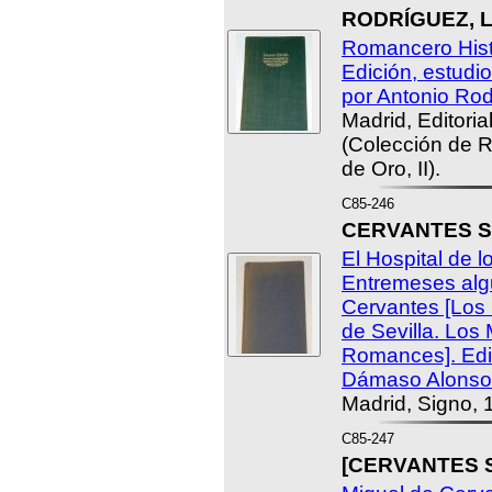
RODRÍGUEZ, L
Romancero Histo
Edición, estudio
por Antonio Ro
Madrid, Editoria
(Colección de 
de Oro, II).
C85-246
CERVANTES SA
El Hospital de l
Entremeses algu
Cervantes [Los 
de Sevilla. Los
Romances]. Edic
Dámaso Alonso
Madrid, Signo, 
C85-247
[CERVANTES S