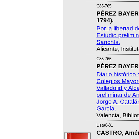
C85-765
PÉREZ BAYER, 
1794).
Por la libertad d
Estudio prelimi
Sanchís.
Alicante, Institu
C85-766
PÉREZ BAYER,
Diario histórico
Colegios Mayor
Valladolid y Alc
preliminar de A
Jorge A. Catalá
García.
Valencia, Bibli
Lista8-81
CASTRO, Amér