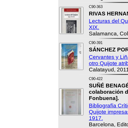
C90-363
RIVAS HERNAN
Lecturas del Qui
XIX.
Salamanca, Col
C90-391
SÁNCHEZ PORT
Cervantes y Liñ
otro Quijote atr
Calatayud, 2011
C90-422
SUÑÉ BENAGÉS
colaboración 
Fonbuena].
Bibliografía Crí
Quijote impres
1917.
Barcelona, Edito