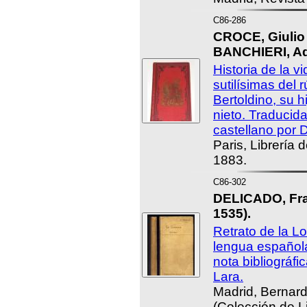
C86-286
CROCE, Giulio 
BANCHIERI, Ad
Historia de la v
sutilísimas del r
Bertoldino, su h
nieto. Traducida
castellano por 
Paris, Librería
1883.
C86-302
DELICADO, Fran
1535).
Retrato de la L
lengua español
nota bibliográfi
Lara.
Madrid, Bernar
(Colección de L