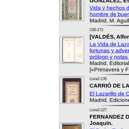
GONZÁLEZ, Es
Vida y hechos d
hombre de bue
Madrid, M. Aguil
C80-272
[VALDÉS, Alfon
La Vida de Laza
fortunas y adve
prólogo y notas
Madrid, Editoria
[«Primavera y Fl
Lista2-135
CARRIÓ DE LA
El Lazarillo de
Madrid, Edicion
Lista2-227
FERNANDEZ DE
Joaquín.