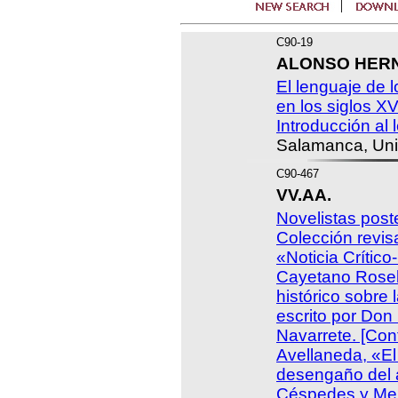
C90-19
ALONSO HERNÁ
El lenguaje de 
en los siglos XV
Introducción al 
Salamanca, Uni
C90-467
VV.AA.
Novelistas post
Colección revis
«Noticia Crítico
Cayetano Rosel
histórico sobre
escrito por Do
Navarrete. [Cont
Avellaneda, «El
desengaño del 
Céspedes y Men