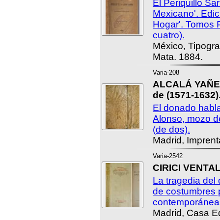
El Periquillo Sa
Mexicano'. Edici
Hogar'. Tomos 
cuatro).
México, Tipogra
Mata. 1884.
Varia-208
ALCALÁ YAÑEZ
de (1571-1632)
El donado habla
Alonso, mozo d
(de dos).
Madrid, Imprent
Varia-2542
CIRICI VENTA
La tragedia del
de costumbres p
contemporánea
Madrid, Casa Edi