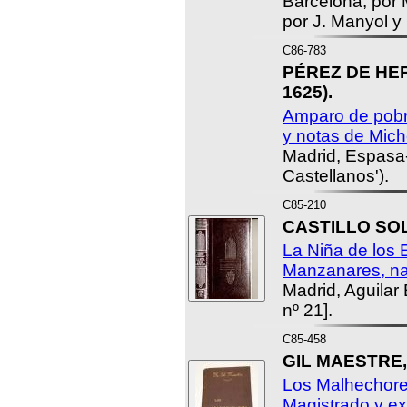
Barcelona, por
por J. Manyol y
C86-783
PÉREZ DE HERR
1625).
Amparo de pobre
y notas de Miche
Madrid, Espasa-
Castellanos').
C85-210
CASTILLO SOL
La Niña de los
Manzanares, nat
Madrid, Aguilar 
nº 21].
C85-458
GIL MAESTRE, 
Los Malhechores
Magistrado y ex