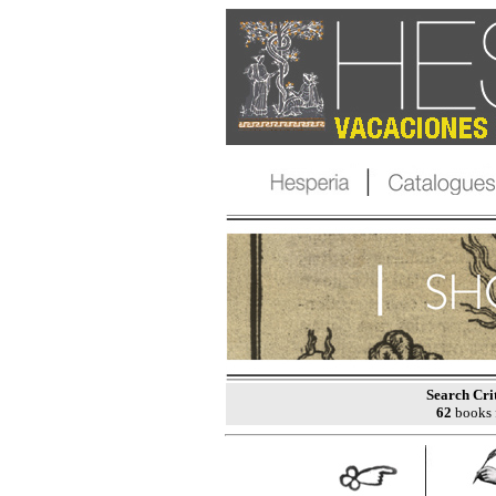
Search Cri
62
books 