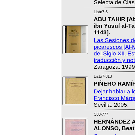
Selecta de Clás
Lista7-5
ABU TAHIR [A
ibn Yusuf al-Ta
1143].
Las Sesiones de
picarescos [Al
del Siglo XII. Es
traducción y no
Zaragoza, 1999
Lista7-313
PIÑERO RAMÍRE
Dejar hablar a 
Francisco Márq
Sevilla, 2005.
C83-777
HERNÁNDEZ A
ALONSO, Beatr