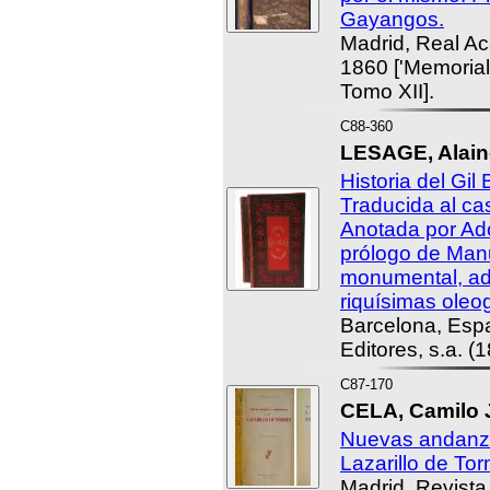
Gayangos.
Madrid, Real Ac
1860 ['Memorial
Tomo XII].
C88-360
LESAGE, Alain
Historia del Gil 
Traducida al cas
Anotada por Ado
prólogo de Man
monumental, ad
riquísimas oleog
Barcelona, Esp
Editores, s.a. (
C87-170
CELA, Camilo 
Nuevas andanza
Lazarillo de To
Madrid, Revista