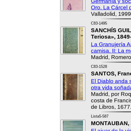
Germanía y soci
Oro. La Cárcel d
Valladolid, 1999
C83-1495
SANCHÍS GUILL
Teriosa», 1849
La Granujería An
camisa. II: La m
Madrid, Romero
C83-1528
SANTOS, Franc
El Diablo anda 
otra vida soñad
Madrid, por Roq
costa de Franci
de Libros, 1677
Lista5-587
MONTAUBAN, J
El ajuar de la v