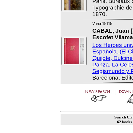
Paris, Bureaux d
Typographie de
1870.
Varia-18115
CABAL, Juan 
Escofet Vilama
Los Héroes univ
Española. (El 
Quijote, Dulcin
Panza, La Celes
Segismundo y P
Barcelona, Edit
Search Cri
62
books 