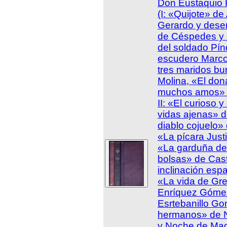
Don Eustaquio 
(I: «Quijote» d
Gerardo y dese
de Céspedes y 
del soldado Pín
escudero Marco
tres maridos bu
Molina, «El do
muchos amos» d
II: «El curioso y
vidas ajenas» d
diablo cojuelo»
«La pícara Jus
«La garduña de 
bolsas» de Cast
inclinación esp
«La vida de Gr
Enríquez Gómez
Esrtebanillo Go
hermanos» de N
y Noche de Mad