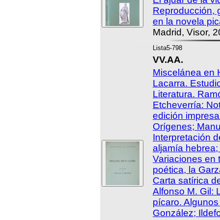
Reproducción, 
en la novela pi
Madrid, Visor, 2
Lista5-798
VV.AA.
Miscelánea en 
Lacarra. Estudio
Literatura. Ram
Etcheverría: Not
edición impresa
Orígenes; Manue
Interpretación 
aljamía hebrea;
Variaciones en 
poética, la Gar
Carta satírica d
Alfonso M. Gil: L
pícaro. Algunos
González; Ildefo