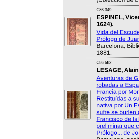
C86-349
ESPINEL, Vicen
1624).
Vida del Escud
Prólogo de Jua
Barcelona, Bibli
1881.
C86-582
LESAGE, Alain
Aventuras de Gil
robadas a Espa
Francia por Mo
Restituídas a su
nativa por Un 
sufre se burlen 
Francisco de Is
preliminar que
Prólogo... de J