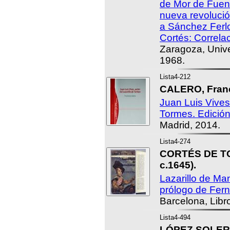
de Mor de Fuen
nueva revolució
a Sánchez Ferlo
Cortés: Correlac
Zaragoza, Univ
1968.
Lista4-212
CALERO, Franc
Juan Luis Vives,
Tormes. Edició
Madrid, 2014.
Lista4-274
CORTÉS DE TO
c.1645).
Lazarillo de Ma
prólogo de Fern
Barcelona, Libro
Lista4-494
LÓPEZ SOLER, 