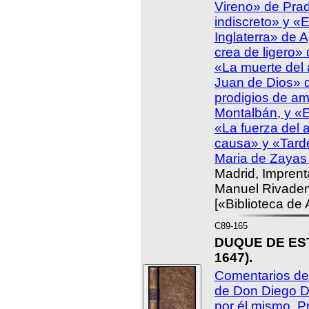
Vireno» de Pra
indiscreto» y «
Inglaterra» de 
crea de ligero»
«La muerte del
Juan de Dios» d
prodigios de a
Montalbán, y «El
«La fuerza del 
causa» y «Tard
Maria de Zayas
Madrid, Imprent
Manuel Rivaden
[«Biblioteca de
C89-165
DUQUE DE EST
1647).
Comentarios de
de Don Diego D
por él mismo. P