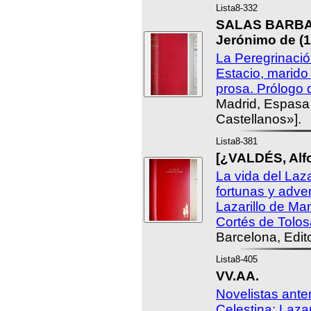
Lista8-332
SALAS BARBAD
Jerónimo de (1
La Peregrinació
Estacio, marid
prosa. Prólogo 
Madrid, Espasa 
Castellanos»].
Lista8-381
[¿VALDÉS, Alf
La vida del Laz
fortunas y adve
Lazarillo de Ma
Cortés de Tolos
Barcelona, Edit
Lista8-405
VV.AA.
Novelistas ante
Celestina; Laza