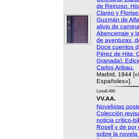
de Reinoso: His
Clareo y Florise
Guzmán de Alfa
alivio de camina
Abencerraje y l
de aventuras, d
Doce cuentos d
Pérez de Hita: G
Granada). Edic
Carlos Aribau.
Madrid, 1944 [«
Españoles»].
Lista8-406
VV.AA.
Novelistas post
Colección revis
noticia crítico-
Rosell y de por 
sobre la novela 