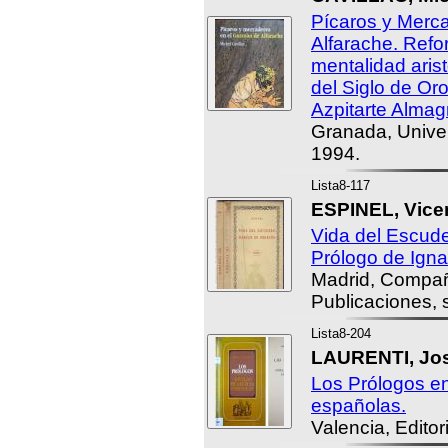
Pícaros y Merc
Alfarache. Ref
mentalidad aris
del Siglo de Or
Azpitarte Almag
Granada, Unive
1994.
Lista8-117
ESPINEL, Vice
Vida del Escud
Prólogo de Igna
Madrid, Compañ
Publicaciones, s
Lista8-204
LAURENTI, Jos
Los Prólogos en
españolas.
Valencia, Editor