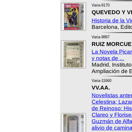
Varia-9170
QUEVEDO Y VI
Historia de la V
Barcelona, Edito
Varia-9887
RUIZ MORCUEND
La Novela Picar
y notas de ...
Madrid, Institut
Ampliación de E
Varia-11660
VV.AA.
Novelistas ante
Celestina; Laza
de Reinoso: His
Clareo y Florise
Guzmán de Alfa
alivio de camina