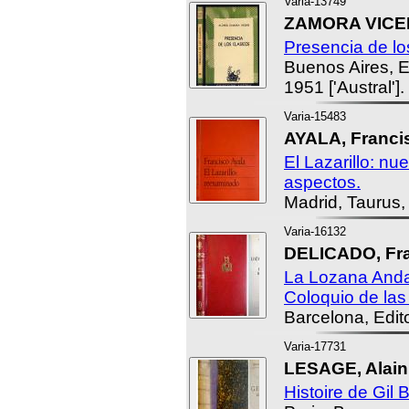
Varia-13749
ZAMORA VICEN
Presencia de lo
Buenos Aires, 
1951 ['Austral'].
Varia-15483
AYALA, Franci
El Lazarillo: n
aspectos.
Madrid, Taurus,
Varia-16132
DELICADO, Fra
La Lozana Anda
Coloquio de las
Barcelona, Edit
Varia-17731
LESAGE, Alain
Histoire de Gil 