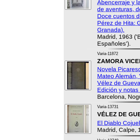
Abencerraje y l
de aventuras, d
Doce cuentos d
Pérez de Hita: G
Granada).
Madrid, 1963 ('
Españoles').
Varia-11872
ZAMORA VICENT
Novela Picaresc
Mateo Alemán, 
Vélez de Guevara
Edición y notas 
Barcelona, Nog
Varia-13731
VÉLEZ DE GUE
El Diablo Cojuel
Madrid, Calpe, 1