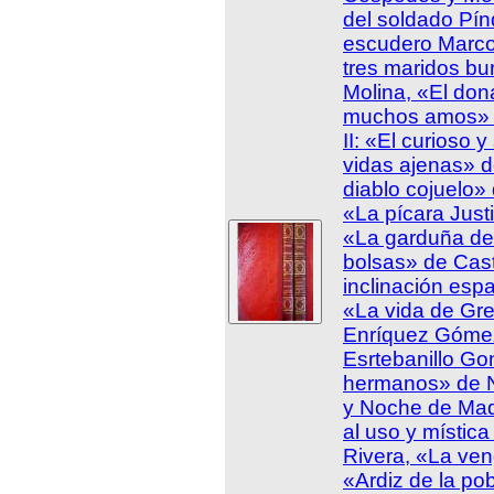
del soldado Pín
escudero Marco
tres maridos bu
Molina, «El do
muchos amos» d
II: «El curioso y
vidas ajenas» d
diablo cojuelo»
«La pícara Jus
«La garduña de 
bolsas» de Cast
inclinación esp
«La vida de Gr
Enríquez Gómez
Esrtebanillo Go
hermanos» de N
y Noche de Mad
al uso y místic
Rivera, «La ve
«Ardiz de la po