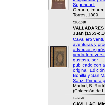
Seguridad.
Gerona, Imprent
Torres, 1889.
C85-1018
VALLADARES 
Juan (1553-c.1
Cavallero ventu
aventuras y pro
adversos y prós
verdadera verso
gustosa, por ...
publicado con a
original. Edició
Bonilla y San M
Sanz. Primera p
Madrid, B. Rodr
(Colección de L
Lista8-86
CAVILLAC, Mic