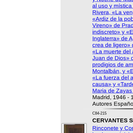
al uso y místic
Rivera, «La ve
«Ardiz de la po
Vireno» de Pra
indiscreto» y «
Inglaterra» de 
crea de ligero»
«La muerte del
Juan de Dios» d
prodigios de a
Montalbán, y «El
«La fuerza del 
causa» y «Tard
Maria de Zayas
Madrid, 1946 - 1
Autores Español
C84-215
CERVANTES SA
Rinconete y Cor