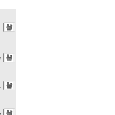
€
€
€