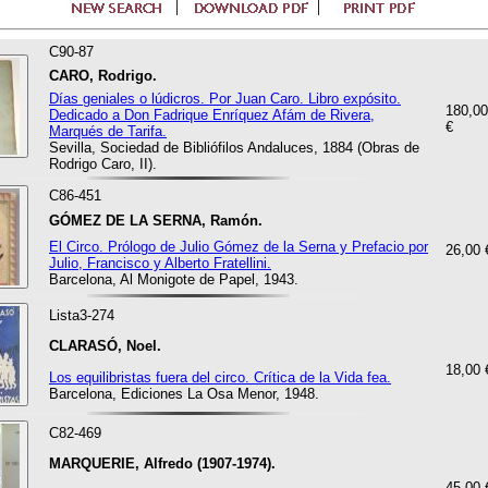
C90-87
CARO, Rodrigo.
Días geniales o lúdicros. Por Juan Caro. Libro expósito.
180,00
Dedicado a Don Fadrique Enríquez Afám de Rivera,
€
Marqués de Tarifa.
Sevilla, Sociedad de Bibliófilos Andaluces, 1884 (Obras de
Rodrigo Caro, II).
C86-451
GÓMEZ DE LA SERNA, Ramón.
El Circo. Prólogo de Julio Gómez de la Serna y Prefacio por
26,00 
Julio, Francisco y Alberto Fratellini.
Barcelona, Al Monigote de Papel, 1943.
Lista3-274
CLARASÓ, Noel.
18,00 
Los equilibristas fuera del circo. Crítica de la Vida fea.
Barcelona, Ediciones La Osa Menor, 1948.
C82-469
MARQUERIE, Alfredo (1907-1974).
45,00 