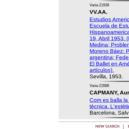
Varia-21938
VV.AA.
Estudios Americ
Escuela de Est
Hispanoamerica
19, Abril 1953.
Medina; Problem
Moreno Báez: 
argentina; Feder
El Ballet en Amé
artículos).
Sevilla, 1953.
Varia-22888
CAPMANY, Aure
Com es balla la 
tècnica. L'estèti
Barcelona, Sal