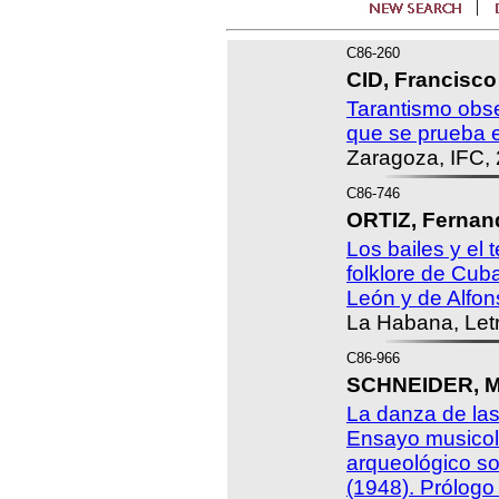
C86-260
CID, Francisco
Tarantismo obs
que se prueba el
Zaragoza, IFC,
C86-746
ORTIZ, Fernan
Los bailes y el 
folklore de Cub
León y de Alfo
La Habana, Let
C86-966
SCHNEIDER, Ma
La danza de las
Ensayo musicoló
arqueológico sob
(1948). Prólogo