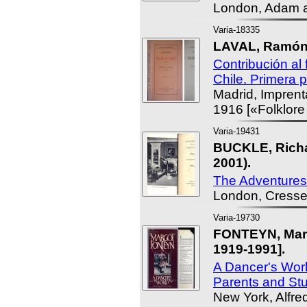
London, Adam a
Varia-18335
LAVAL, Ramón
Contribución al
Chile. Primera p
Madrid, Imprent
1916 [«Folklor
Varia-19431
BUCKLE, Richa
2001).
The Adventures o
London, Cresse
Varia-19730
FONTEYN, Mar
1919-1991].
A Dancer's World
Parents and St
New York, Alfre