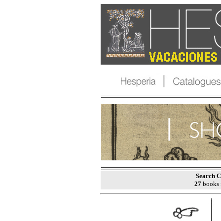
Search C
27
books 