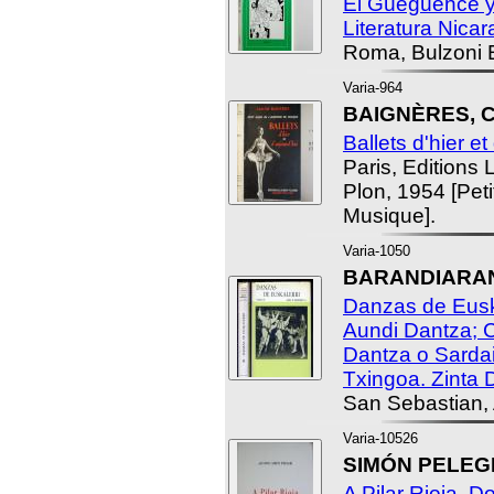
El Güegüence y
Literatura Nica
Roma, Bulzoni E
Varia-964
BAIGNÈRES, C
Ballets d'hier et
Paris, Editions L
Plon, 1954 [Peti
Musique].
Varia-1050
BARANDIARAN,
Danzas de Euska
Aundi Dantza; 
Dantza o Sarda
Txingoa. Zinta 
San Sebastian,
Varia-10526
SIMÓN PELEGRÍ
A Pilar Rioja. 