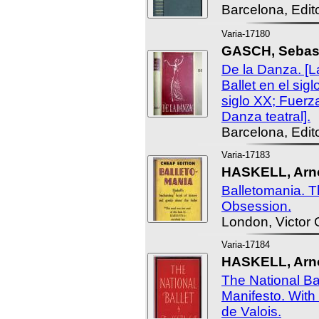
Barcelona, Edit
Varia-17180
GASCH, Sebast
De la Danza. [L
Ballet en el sig
siglo XX; Fuerz
Danza teatral].
Barcelona, Edit
Varia-17183
HASKELL, Arnol
Balletomania. T
Obsession.
London, Victor 
Varia-17184
HASKELL, Arnol
The National Bal
Manifesto. With
de Valois.