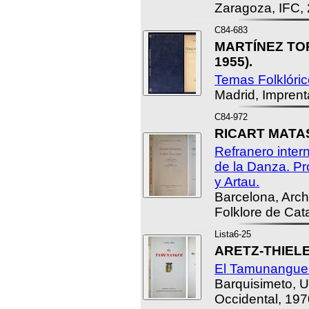
Zaragoza, IFC,
C84-683
MARTÍNEZ TOR
1955).
Temas Folklóric
Madrid, Impren
C84-972
RICART MATAS,
Refranero inter
de la Danza. P
y Artau.
Barcelona, Arch
Folklore de Cat
Lista6-25
ARETZ-THIELE, 
El Tamunangue 
Barquisimeto, U
Occidental, 197