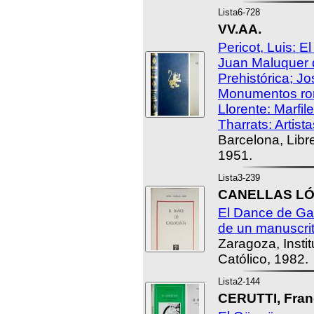
Lista6-728
VV.AA.
Pericot, Luis: E
Juan Maluquer d
Prehistórica; Jo
Monumentos rom
Llorente: Marfi
Tharrats: Artist
Barcelona, Libre
1951.
Lista3-239
CANELLAS LÓP
El Dance de Gal
de un manuscrito
Zaragoza, Insti
Católico, 1982.
Lista2-144
CERUTTI, Fran