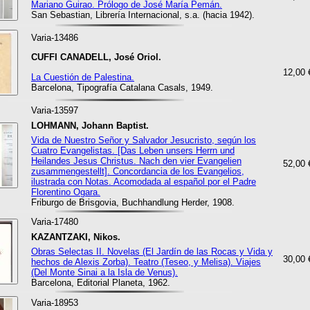
Mariano Guirao. Prólogo de José María Pemán.
San Sebastian, Librería Internacional, s.a. (hacia 1942).
Varia-13486
CUFFI CANADELL, José Oriol.
12,00 
La Cuestión de Palestina.
Barcelona, Tipografía Catalana Casals, 1949.
Varia-13597
LOHMANN, Johann Baptist.
Vida de Nuestro Señor y Salvador Jesucristo, según los
Cuatro Evangelistas. [Das Leben unsers Herrn und
Heilandes Jesus Christus. Nach den vier Evangelien
52,00 
zusammengestellt]. Concordancia de los Evangelios,
ilustrada con Notas. Acomodada al español por el Padre
Florentino Ogara.
Friburgo de Brisgovia, Buchhandlung Herder, 1908.
Varia-17480
KAZANTZAKI, Nikos.
Obras Selectas II. Novelas (El Jardín de las Rocas y Vida y
30,00 
hechos de Alexis Zorba). Teatro (Teseo, y Melisa). Viajes
(Del Monte Sinai a la Isla de Venus).
Barcelona, Editorial Planeta, 1962.
Varia-18953