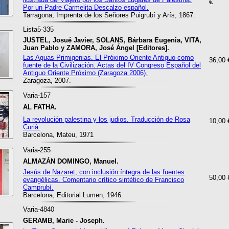
€
Por un Padre Carmelita Descalzo español.
Tarragona, Imprenta de los Señores Puigrubí y Arís, 1867.
Lista5-335
JUSTEL, Josué Javier, SOLANS, Bárbara Eugenia, VITA,
Juan Pablo y ZAMORA, José Ángel [Editores].
Las Aguas Primigenias. El Próximo Oriente Antiguo como
36,00 
fuente de la Civilización. Actas del IV Congreso Español del
Antiguo Oriente Próximo (Zaragoza 2006).
Zaragoza, 2007.
Varia-157
AL FATHA.
La revolución palestina y los judios. Traducción de Rosa
10,00 
Curià.
Barcelona, Mateu, 1971
Varia-255
ALMAZÁN DOMINGO, Manuel.
Jesús de Nazaret, con inclusión íntegra de las fuentes
50,00 
evangélicas. Comentario crítico sintético de Francisco
Camprubí.
Barcelona, Editorial Lumen, 1946.
Varia-4840
GERAMB, Marie - Joseph.