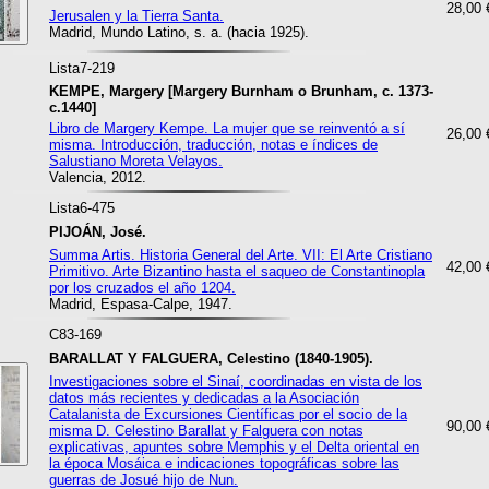
28,00 
Jerusalen y la Tierra Santa.
Madrid, Mundo Latino, s. a. (hacia 1925).
Lista7-219
KEMPE, Margery [Margery Burnham o Brunham, c. 1373-
c.1440]
Libro de Margery Kempe. La mujer que se reinventó a sí
26,00 
misma. Introducción, traducción, notas e índices de
Salustiano Moreta Velayos.
Valencia, 2012.
Lista6-475
PIJOÁN, José.
Summa Artis. Historia General del Arte. VII: El Arte Cristiano
42,00 
Primitivo. Arte Bizantino hasta el saqueo de Constantinopla
por los cruzados el año 1204.
Madrid, Espasa-Calpe, 1947.
C83-169
BARALLAT Y FALGUERA, Celestino (1840-1905).
Investigaciones sobre el Sinaí, coordinadas en vista de los
datos más recientes y dedicadas a la Asociación
Catalanista de Excursiones Científicas por el socio de la
90,00 
misma D. Celestino Barallat y Falguera con notas
explicativas, apuntes sobre Memphis y el Delta oriental en
la época Mosáica e indicaciones topográficas sobre las
guerras de Josué hijo de Nun.