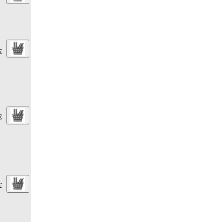
€
€
€