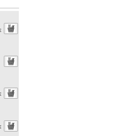
€
€
€