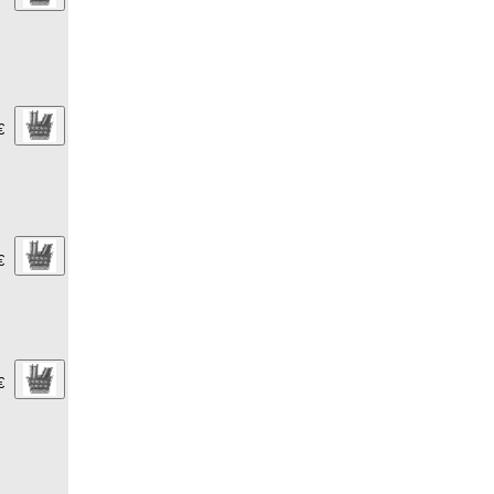
€
€
€