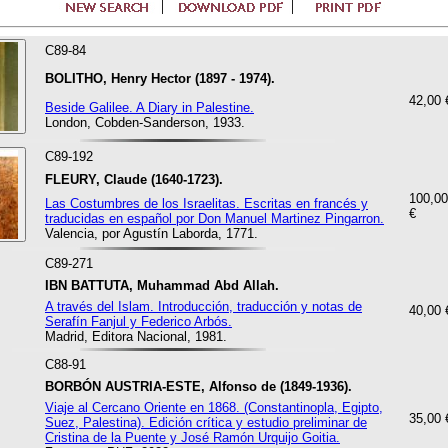
C89-84
BOLITHO, Henry Hector (1897 - 1974).
42,00 
Beside Galilee. A Diary in Palestine.
London, Cobden-Sanderson, 1933.
C89-192
FLEURY, Claude (1640-1723).
100,00
Las Costumbres de los Israelitas. Escritas en francés y
€
traducidas en español por Don Manuel Martinez Pingarron.
Valencia, por Agustín Laborda, 1771.
C89-271
IBN BATTUTA, Muhammad Abd Allah.
A través del Islam. Introducción, traducción y notas de
40,00 
Serafín Fanjul y Federico Arbós.
Madrid, Editora Nacional, 1981.
C88-91
BORBÓN AUSTRIA-ESTE, Alfonso de (1849-1936).
Viaje al Cercano Oriente en 1868. (Constantinopla, Egipto,
35,00 
Suez, Palestina). Edición crítica y estudio preliminar de
Cristina de la Puente y José Ramón Urquijo Goitia.