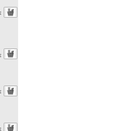
€
€
€
€