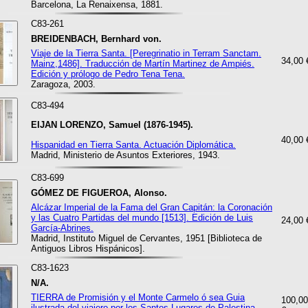
Barcelona, La Renaixensa, 1881.
C83-261
BREIDENBACH, Bernhard von.
Viaje de la Tierra Santa. [Peregrinatio in Terram Sanctam.
34,00 
Mainz,1486]. Traducción de Martín Martinez de Ampiés.
Edición y prólogo de Pedro Tena Tena.
Zaragoza, 2003.
C83-494
EIJAN LORENZO, Samuel (1876-1945).
40,00 
Hispanidad en Tierra Santa. Actuación Diplomática.
Madrid, Ministerio de Asuntos Exteriores, 1943.
C83-699
GÓMEZ DE FIGUEROA, Alonso.
Alcázar Imperial de la Fama del Gran Capitán: la Coronación
y las Cuatro Partidas del mundo [1513]. Edición de Luis
24,00 
García-Abrines.
Madrid, Instituto Miguel de Cervantes, 1951 [Biblioteca de
Antiguos Libros Hispánicos].
C83-1623
N/A.
TIERRA de Promisión y el Monte Carmelo ó sea Guia
100,00
ilustrada del viajero por los Santos Lugares de Palestina.