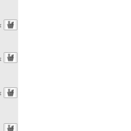
€
€
€