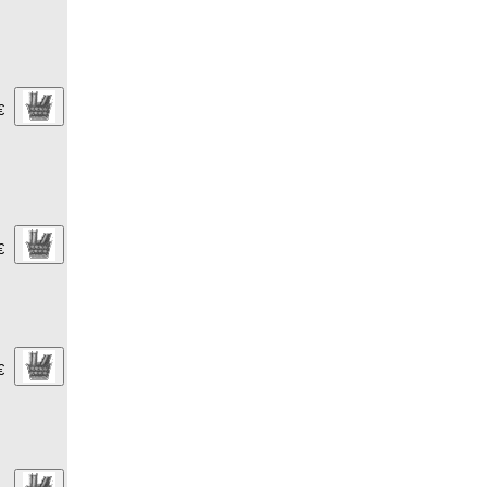
€
€
€