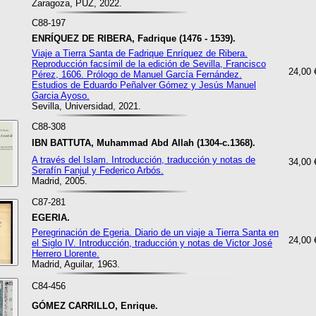
Zaragoza, PUZ, 2022.
C88-197
ENRÍQUEZ DE RIBERA, Fadrique (1476 - 1539).
Viaje a Tierra Santa de Fadrique Enríquez de Ribera.
Reproducción facsímil de la edición de Sevilla, Francisco
24,00 
Pérez, 1606. Prólogo de Manuel García Fernández.
Estudios de Eduardo Peñalver Gómez y Jesús Manuel
Garcia Ayoso.
Sevilla, Universidad, 2021.
C88-308
IBN BATTUTA, Muhammad Abd Allah (1304-c.1368).
A través del Islam. Introducción, traducción y notas de
34,00 
Serafín Fanjul y Federico Arbós.
Madrid, 2005.
C87-281
EGERIA.
Peregrinación de Egeria. Diario de un viaje a Tierra Santa en
24,00 
el Siglo IV. Introducción, traducción y notas de Victor José
Herrero Llorente.
Madrid, Aguilar, 1963.
C84-456
GÓMEZ CARRILLO, Enrique.