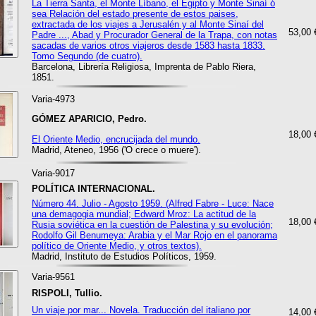
La Tierra Santa, el Monte Líbano, el Egipto y Monte Sinaí ó
sea Relación del estado presente de estos paises,
extractada de los viajes a Jerusalén y al Monte Sinaí del
53,00 
Padre ..., Abad y Procurador General de la Trapa, con notas
sacadas de varios otros viajeros desde 1583 hasta 1833.
Tomo Segundo (de cuatro).
Barcelona, Librería Religiosa, Imprenta de Pablo Riera,
1851.
Varia-4973
GÓMEZ APARICIO, Pedro.
18,00 
El Oriente Medio, encrucijada del mundo.
Madrid, Ateneo, 1956 ('O crece o muere').
Varia-9017
POLÍTICA INTERNACIONAL.
Número 44. Julio - Agosto 1959. (Alfred Fabre - Luce: Nace
una demagogia mundial; Edward Mroz: La actitud de la
18,00 
Rusia soviética en la cuestión de Palestina y su evolución;
Rodolfo Gil Benumeya: Arabia y el Mar Rojo en el panorama
político de Oriente Medio, y otros textos).
Madrid, Instituto de Estudios Políticos, 1959.
Varia-9561
RISPOLI, Tullio.
Un viaje por mar... Novela. Traducción del italiano por
14,00 