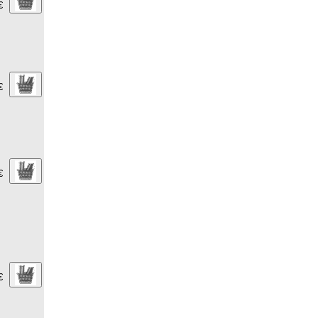
€
€
€
€